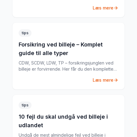
særlige regler fra en erfaren
Læs mere
biludlejningsekspert.
tips
Forsikring ved billeje – Komplet
guide til alle typer
CDW, SCDW, LDW, TP – forsikringsjunglen ved
billeje er forvirrende. Her får du den komplette
guide til hvad du har brug for.
Læs mere
tips
10 fejl du skal undgå ved billeje i
udlandet
Undgå de mest almindelige fejl ved billeje i