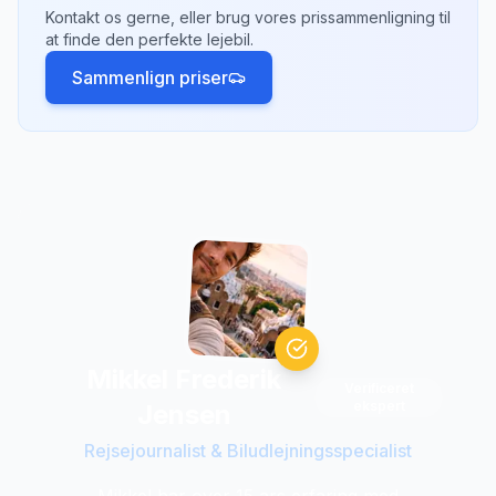
Kontakt os gerne, eller brug vores prissammenligning til
Tjek hvilke afhentningssteder der passer
at finde den perfekte lejebil.
bedst til din rejseplan.
Sammenlign priser
Mikkel Frederik
Verificeret
ekspert
Jensen
Rejsejournalist & Biludlejningsspecialist