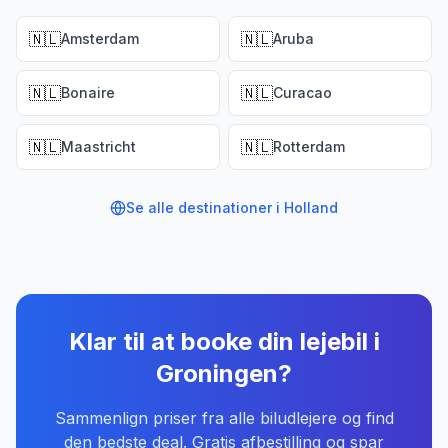
🇳🇱
🇳🇱
Amsterdam
Aruba
🇳🇱
🇳🇱
Bonaire
Curacao
🇳🇱
🇳🇱
Maastricht
Rotterdam
Se alle destinationer i
Holland
Klar til at booke din lejebil
i
Groningen
?
Sammenlign priser fra alle biludlejere og find
den bedste deal. Gratis afbestilling og spar