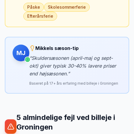
Påske
Skolesommerferie
Efterårsferie
Mikkels sæson-tip
MJ
“
Skuldersæsonen (april-maj og sept-
okt) giver typisk 30-40% lavere priser
end højsæsonen.
”
Baseret på
17
+ års erfaring med billeje i
Groningen
5
almindelige fejl ved billeje
i
Groningen