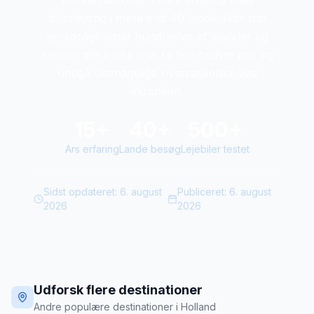
Mikkel har over 15 ars erfaring med
biludlejning i mere end 40 lande. Han har
personligt testet hundredvis af lejebiler og
kender alle tricks til at fa den bedste pris og
undgå ubehagelige overraskelser ved
skranken.
15+
40+
500+
Ars erfaring
Lande besøg
Lejebiler testet
Sidst opdateret:
6. august
Publiceret:
6. august
2026
2026
Udforsk flere destinationer
Andre populære destinationer i Holland