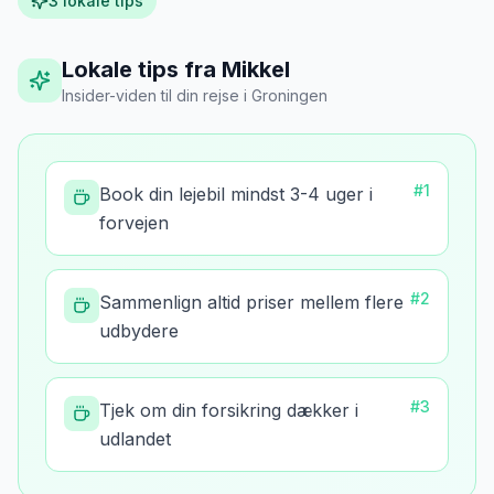
3
lokale tips
Lokale tips fra Mikkel
Insider-viden til din rejse
i
Groningen
#
1
Book din lejebil mindst 3-4 uger i
forvejen
#
2
Sammenlign altid priser mellem flere
udbydere
#
3
Tjek om din forsikring dækker i
udlandet