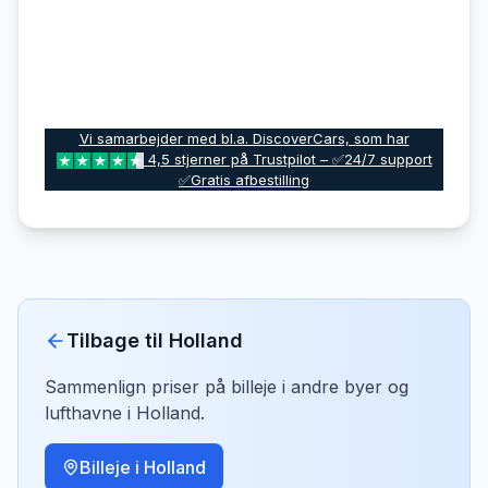
Vi samarbejder med bl.a. DiscoverCars, som har
4,5 stjerner på Trustpilot – ✅24/7 support
✅Gratis afbestilling
Tilbage til
Holland
Sammenlign priser på billeje i andre byer og
lufthavne i
Holland
.
Billeje i
Holland