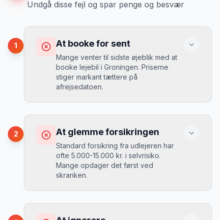
Undgå disse fejl og spar penge og besvær
At booke for sent
1
Mange venter til sidste øjeblik med at
booke lejebil i Groningen. Priserne
stiger markant tættere på
afrejsedatoen.
Konsekvens
Du betaler 30-50% mere, og de bedste
At glemme forsikringen
2
biler er udsolgt.
Standard forsikring fra udlejeren har
ofte 5.000-15.000 kr. i selvrisiko.
Mange opdager det først ved
Løsning
skranken.
Book 4-6 uger før din rejse. I højsæsonen
(juni-august) bør du booke 6-8 uger før.
Konsekvens
Ved selv en mindre skade kan du blive