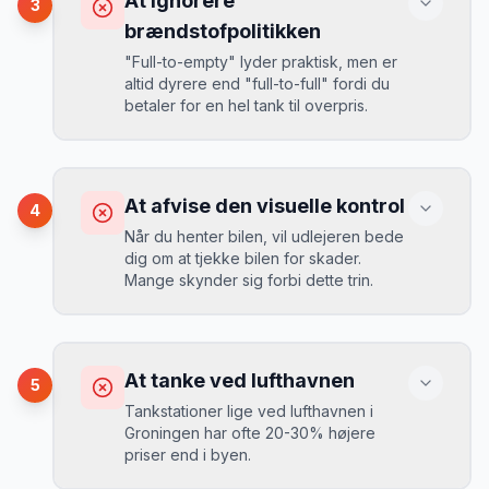
At ignorere
3
opkrævet tusindvis af kroner.
Mikkels erfaring
August 2024
MJ
brændstofpolitikken
“
I august 2024 så jeg priserne i
"Full-to-empty" lyder praktisk, men er
Groningen stige fra 189 kr/dag til 349
altid dyrere end "full-to-full" fordi du
kr/dag på bare 2 uger. Book tidligt!
”
Løsning
betaler for en hel tank til overpris.
Book altid med fuld kaskoforsikring uden
selvrisiko. Det koster typisk 30-50 kr.
ekstra pr. dag, men giver ro i sindet.
Konsekvens
Du betaler 20-30% mere for brændstof,
At afvise den visuelle kontrol
4
da udlejeren tager høje benzinpriser.
Mikkels erfaring
September 2023
Når du henter bilen, vil udlejeren bede
MJ
dig om at tjekke bilen for skader.
“
En lille bule i døren kostede mig 8.000
Mange skynder sig forbi dette trin.
kr. i selvrisiko. Siden har jeg altid
Løsning
booket med fuld forsikring.
”
Vælg altid "full-to-full" politik. Tank bilen
op på en lokal tankstation før aflevering -
Konsekvens
det tager 5 minutter.
Du kan blive opkrævet for skader, der
At tanke ved lufthavnen
5
var der før du fik bilen.
Tankstationer lige ved lufthavnen i
Groningen har ofte 20-30% højere
priser end i byen.
Løsning