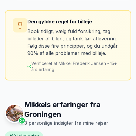
Tag billeder af ALLE ridser, buler og
skader - selv de mindste. Tag også
Konsekvens
billeder af kilometerstanden og
Du betaler unødvendigt meget for den
brændstofmåleren.
Den gyldne regel for billeje
sidste tankning.
Book tidligt, vælg fuld forsikring, tag
billeder af bilen, og tank før aflevering.
Mikkels erfaring
Oktober 2024
Løsning
MJ
Følg disse fire principper, og du undgår
“
Jeg fotograferer altid bilen fra alle
Tank bilen op et par kilometer fra
90% af alle problemer med billeje.
vinkler ved afhentning. Det har reddet
lufthavnen dagen før aflevering. Priserne
mig fra falske skadeskrav to gange.
”
er markant lavere.
Verificeret af Mikkel Frederik Jensen - 15+
års erfaring
Mikkels erfaringer fra
Groningen
3
personlige indsigter fra mine rejser