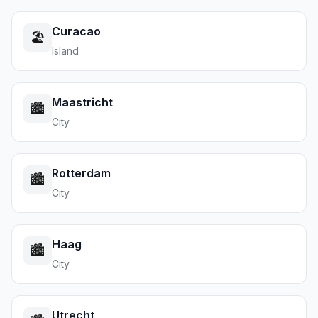
Curacao
🏖️
Island
Maastricht
🏙️
City
Rotterdam
🏙️
City
Haag
🏙️
City
Utrecht