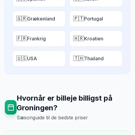
🇬🇷
🇵🇹
Grækenland
Portugal
🇫🇷
🇭🇷
Frankrig
Kroatien
🇺🇸
🇹🇭
USA
Thailand
Hvornår er billeje billigst på
Groningen
?
Sæsonguide til de bedste priser