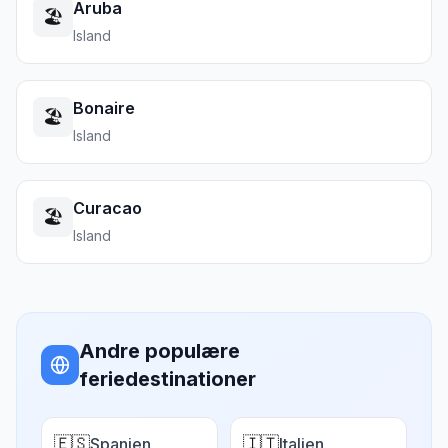
Aruba
🏖️
Island
Bonaire
🏖️
Island
Curacao
🏖️
Island
Andre populære
feriedestinationer
🇪🇸
🇮🇹
Spanien
Italien