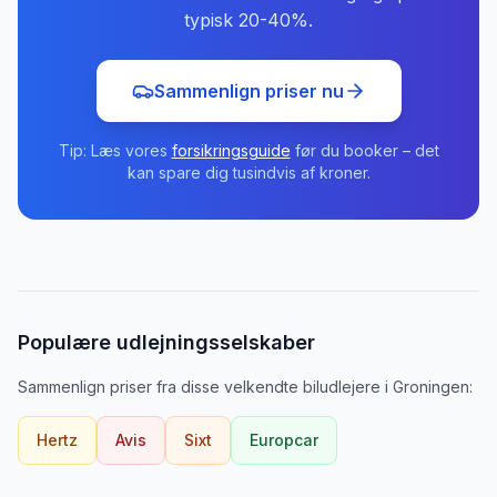
typisk 20-40%.
Sammenlign priser nu
Tip: Læs vores
forsikringsguide
før du booker – det
kan spare dig tusindvis af kroner.
Populære udlejningsselskaber
Sammenlign priser fra disse velkendte biludlejere
i
Groningen
:
Hertz
Avis
Sixt
Europcar