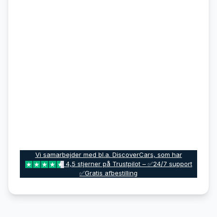
Vi samarbejder med bl.a. DiscoverCars, som har
4,5 stjerner på Trustpilot – ✅24/7 support
✅Gratis afbestilling