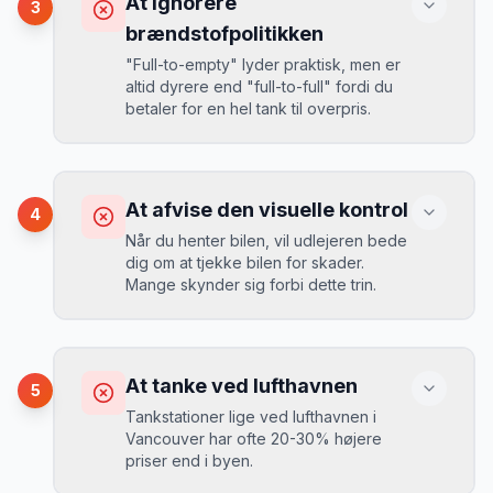
At ignorere
3
opkrævet tusindvis af kroner.
Mikkels erfaring
August 2024
MJ
brændstofpolitikken
“
I august 2024 så jeg priserne i
"Full-to-empty" lyder praktisk, men er
Vancouver stige fra 189 kr/dag til 349
altid dyrere end "full-to-full" fordi du
kr/dag på bare 2 uger. Book tidligt!
”
Løsning
betaler for en hel tank til overpris.
Book altid med fuld kaskoforsikring uden
selvrisiko. Det koster typisk 30-50 kr.
ekstra pr. dag, men giver ro i sindet.
Konsekvens
Du betaler 20-30% mere for brændstof,
At afvise den visuelle kontrol
4
da udlejeren tager høje benzinpriser.
Mikkels erfaring
September 2023
Når du henter bilen, vil udlejeren bede
MJ
dig om at tjekke bilen for skader.
“
En lille bule i døren kostede mig 8.000
Mange skynder sig forbi dette trin.
kr. i selvrisiko. Siden har jeg altid
Løsning
booket med fuld forsikring.
”
Vælg altid "full-to-full" politik. Tank bilen
op på en lokal tankstation før aflevering -
Konsekvens
det tager 5 minutter.
Du kan blive opkrævet for skader, der
At tanke ved lufthavnen
5
var der før du fik bilen.
Tankstationer lige ved lufthavnen i
Vancouver har ofte 20-30% højere
priser end i byen.
Løsning