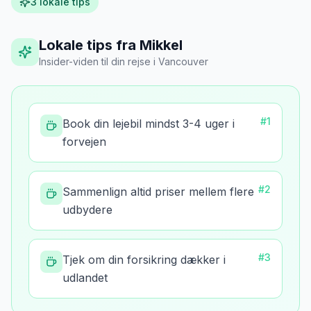
3
lokale tips
Lokale tips fra Mikkel
Insider-viden til din rejse
i
Vancouver
#
1
Book din lejebil mindst 3-4 uger i
forvejen
#
2
Sammenlign altid priser mellem flere
udbydere
#
3
Tjek om din forsikring dækker i
udlandet