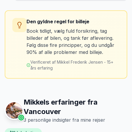
Tag billeder af ALLE ridser, buler og
skader - selv de mindste. Tag også
Konsekvens
billeder af kilometerstanden og
Du betaler unødvendigt meget for den
brændstofmåleren.
Den gyldne regel for billeje
sidste tankning.
Book tidligt, vælg fuld forsikring, tag
billeder af bilen, og tank før aflevering.
Mikkels erfaring
Oktober 2024
Løsning
MJ
Følg disse fire principper, og du undgår
“
Jeg fotograferer altid bilen fra alle
Tank bilen op et par kilometer fra
90% af alle problemer med billeje.
vinkler ved afhentning. Det har reddet
lufthavnen dagen før aflevering. Priserne
mig fra falske skadeskrav to gange.
”
er markant lavere.
Verificeret af Mikkel Frederik Jensen - 15+
års erfaring
Mikkels erfaringer fra
Vancouver
3
personlige indsigter fra mine rejser