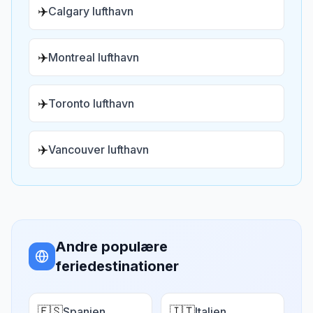
✈️
Calgary lufthavn
✈️
Montreal lufthavn
✈️
Toronto lufthavn
✈️
Vancouver lufthavn
Andre populære
feriedestinationer
🇪🇸
🇮🇹
Spanien
Italien