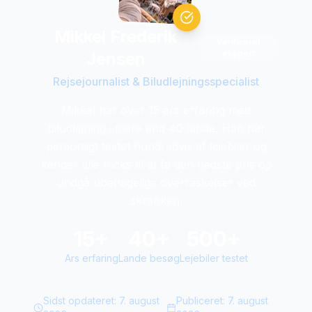
Mikkel Frederik
Verificeret
ekspert
Jensen
Rejsejournalist & Biludlejningsspecialist
Mikkel har over 15 ars erfaring med
biludlejning i mere end 40 lande. Han har
personligt testet hundredvis af lejebiler og
kender alle tricks til at fa den bedste pris og
undgå ubehagelige overraskelser ved
skranken.
15+
40+
500+
Ars erfaring
Lande besøg
Lejebiler testet
Sidst opdateret:
7. august
Publiceret:
7. august