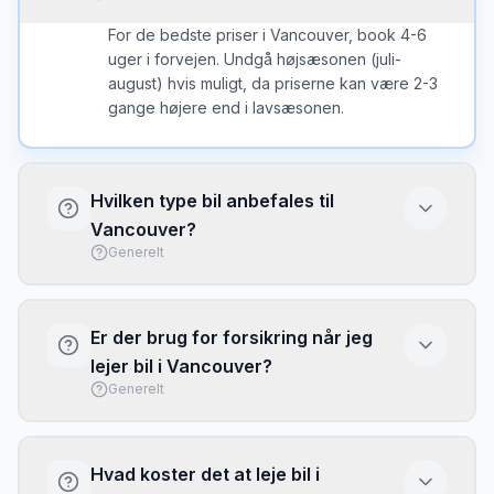
For de bedste priser i Vancouver, book 4-6
uger i forvejen. Undgå højsæsonen (juli-
august) hvis muligt, da priserne kan være 2-3
gange højere end i lavsæsonen.
Hvilken type bil anbefales til
Vancouver?
Generelt
I Vancouver er en kompakt bil ofte det bedste
valg - nem at parkere og brændstofeffektiv.
Er der brug for forsikring når jeg
Vælg større bil kun hvis du har meget bagage
lejer bil i Vancouver?
eller mange passagerer.
Generelt
Basis forsikring (CDW/LDW) er typisk
inkluderet, men har ofte høj selvrisiko. Overvej
Hvad koster det at leje bil i
at købe fuld dækning eller brug dit kreditkorts