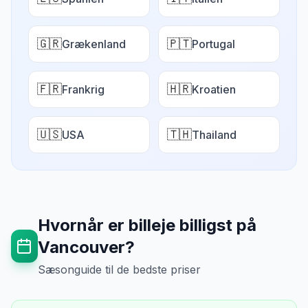
🇬🇷
🇵🇹
Grækenland
Portugal
🇫🇷
🇭🇷
Frankrig
Kroatien
🇺🇸
🇹🇭
USA
Thailand
Hvornår er billeje billigst på
Vancouver
?
Sæsonguide til de bedste priser