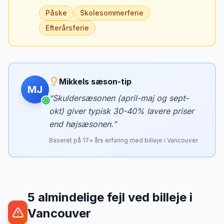
Påske
Skolesommerferie
Efterårsferie
Mikkels sæson-tip
MJ
“
Skuldersæsonen (april-maj og sept-
okt) giver typisk 30-40% lavere priser
end højsæsonen.
”
Baseret på
17
+ års erfaring med billeje i
Vancouver
5
almindelige fejl ved billeje
i
Vancouver