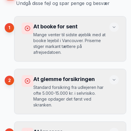
Undgå disse fejl og spar penge og besvær
At booke for sent
1
Mange venter til sidste øjeblik med at
booke lejebil i Vancouver. Priserne
stiger markant tættere på
afrejsedatoen.
Konsekvens
Du betaler 30-50% mere, og de bedste
At glemme forsikringen
2
biler er udsolgt.
Standard forsikring fra udlejeren har
ofte 5.000-15.000 kr. i selvrisiko.
Mange opdager det først ved
Løsning
skranken.
Book 4-6 uger før din rejse. I højsæsonen
(juni-august) bør du booke 6-8 uger før.
Konsekvens
Ved selv en mindre skade kan du blive