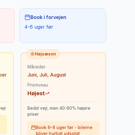
Book i forvejen
4-6 uger før
Højsæson
Måneder
ber
Juni
,
Juli
,
August
Prisniveau
Højest
ejr
Bedst vejr, men 40-60% højere
priser
Book 6-8 uger før - bilerne
bliver hurtigt udsolgt