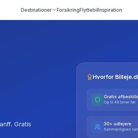
Destinationer
Forsikring
Flyttebil
Inspiration
Hvorfor Billeje.d
Gratis afbestill
Op til 48 timer før
anff
. Gratis
30+ udlejere
Sammenlignes sam