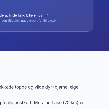
e at finde billig billeje
i
Banff
.”
nsen, Biludlejningsekspert for Billeje.dk
ækkede toppe og vilde dyr (bjørne, elge,
 på alle postkort. Moraine Lake (75 km) er