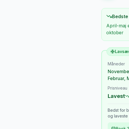
Bedste
April-maj 
oktober
Lavsæ
Måneder
Novembe
Februar
,
Prisniveau
Lavest
Bedst for b
og laveste 
Book 2