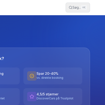
Søg...
⌘
K
k?
ing
Spar 20-40%
vs. direkte booking
4,5/5 stjerner
let
DiscoverCars på Trustpilot