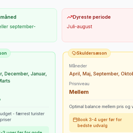
 måned
Dyreste periode
eller september-
Juli-august
son
Skuldersæson
Måneder
r
,
December
,
Januar
,
April
,
Maj
,
September
,
Okto
Marts
Prisniveau
Mellem
Optimal balance mellem pris og v
udget - færrest turister
priser
Book 3-4 uger før for
bedste udvalg
-3 uger før for gode