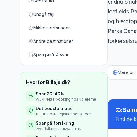
Bedste tid
endnu smuk
Icefields P
Undgå fejl
og bjergtop
Mikkels erfaringer
Parks Cana
forkørselsre
Andre destinationer
Spørgsmål & svar
Mere om b
Hvorfor Billeje.dk?
Spar 20-40%
vs. direkte booking hos udlejerne
Det bedste tilbud
Samm
fra 30+ biludlejningsselskaber
Find de be
Spar på forsikring
tyverisikring, ansvar m.m.