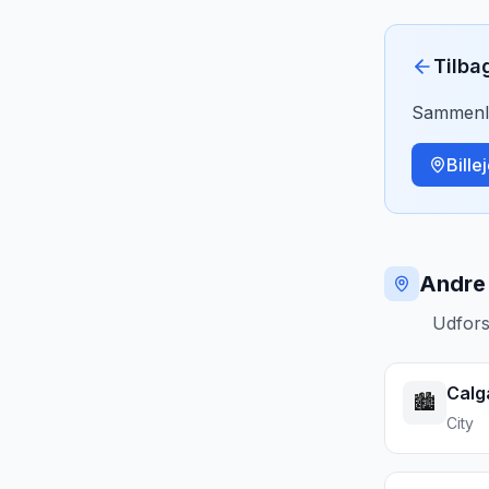
Tilba
Sammenlig
Bille
Andre 
Udfors
Calg
🏙️
City