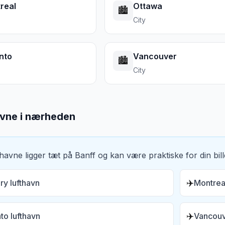
real
Ottawa
🏙️
City
nto
Vancouver
🏙️
City
avne i nærheden
thavne ligger tæt på
Banff
og kan være praktiske for din bill
✈️
ry lufthavn
Montreal
✈️
to lufthavn
Vancouv