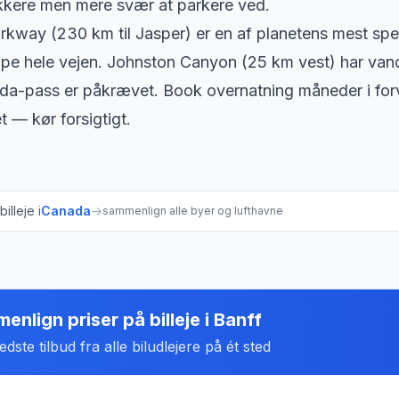
kere men mere svær at parkere ved.
arkway (230 km til Jasper) er en af planetens mest sp
pe hele vejen. Johnston Canyon (25 km vest) har vand
da-pass er påkrævet. Book overnatning måneder i for
t — kør forsigtigt.
illeje i
Canada
→
sammenlign alle byer og lufthavne
enlign priser på billeje
i
Banff
dste tilbud fra alle biludlejere på ét sted