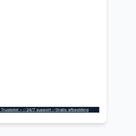
 Trustpilot – ✅24/7 support ✅Gratis afbestilling