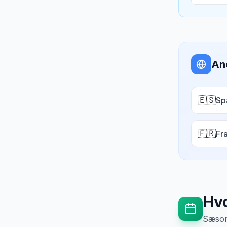
An
🇪🇸
Sp
🇫🇷
Fr
Hvo
Sæsong