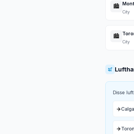
Mont
🏙️
City
Toro
🏙️
City
Lufth
Disse luf
✈️
Calga
✈️
Toron