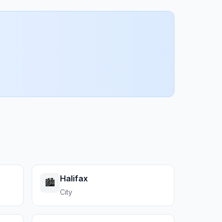
Halifax
🏙️
City