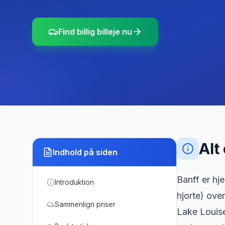
Find billig billeje nu
Alt
Indhold på siden
Banff er hj
Introduktion
hjorte) over
Sammenlign priser
Lake Louise