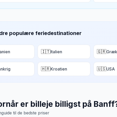
dre populære feriedestinationer
🇮🇹
🇬🇷
anien
Italien
Græk
🇭🇷
🇺🇸
ankrig
Kroatien
USA
rnår er billeje billigst på
Banff
uide til de bedste priser