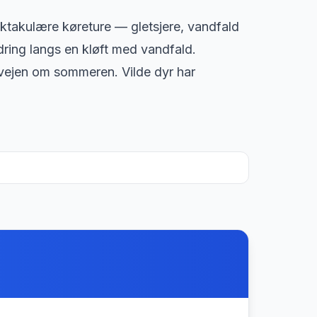
ektakulære køreture — gletsjere, vandfald
ring langs en kløft med vandfald.
vejen om sommeren. Vilde dyr har