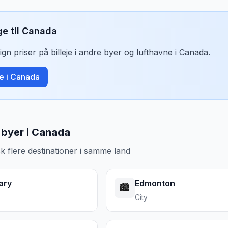
ge til
Canada
n priser på billeje i andre byer og lufthavne i
Canada
.
je i
Canada
byer i Canada
k flere destinationer i samme land
ary
Edmonton
🏙️
City