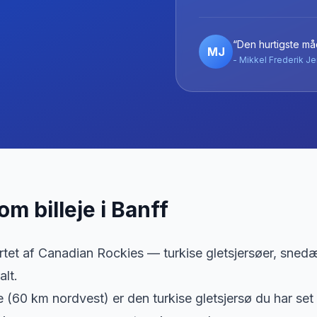
“Den hurtigste måd
MJ
- Mikkel Frederik Je
 om billeje
i
Banff
ertet af Canadian Rockies — turkise gletsjersøer, sned
alt.
 (60 km nordvest) er den turkise gletsjersø du har set