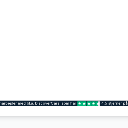
marbejder med bl.a. DiscoverCars, som har
4,5 stjerner på