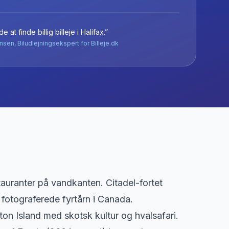
e at finde billig billeje
i
Halifax
.”
nsen, Biludlejningsekspert for Billeje.dk
auranter på vandkanten. Citadel-fortet
fotograferede fyrtårn i Canada.
on Island med skotsk kultur og hvalsafari.