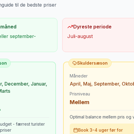
uide til de bedste priser
 måned
Dyreste periode
eller september-
Juli-august
son
Skuldersæson
Måneder
r
,
December
,
Januar
,
April
,
Maj
,
September
,
Okto
Marts
Prisniveau
Mellem
Optimal balance mellem pris og v
udget - færrest turister
priser
Book 3-4 uger før for