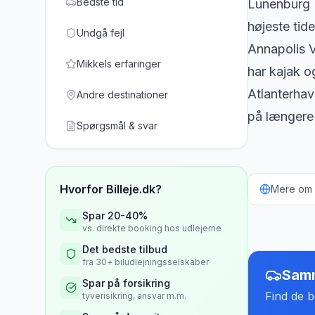
Bedste tid
Lunenburg 
højeste tid
Undgå fejl
Annapolis V
Mikkels erfaringer
har kajak o
Atlanterhav
Andre destinationer
på længere 
Spørgsmål & svar
Hvorfor Billeje.dk?
Mere om b
Spar 20-40%
vs. direkte booking hos udlejerne
Det bedste tilbud
fra 30+ biludlejningsselskaber
Samm
Spar på forsikring
Find de be
tyverisikring, ansvar m.m.