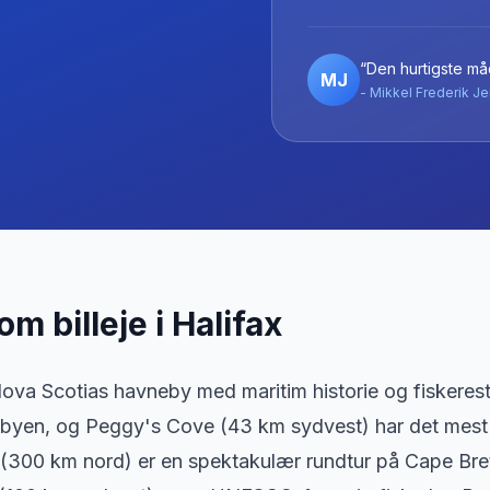
“Den hurtigste måd
MJ
- Mikkel Frederik Je
 om billeje
i
Halifax
Nova Scotias havneby med maritim historie og fiskerest
 byen, og Peggy's Cove (43 km sydvest) har det mest 
 (300 km nord) er en spektakulær rundtur på Cape Bret