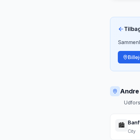
Tilba
Sammenlig
Bille
Andre 
Udfors
Banf
🏙️
City