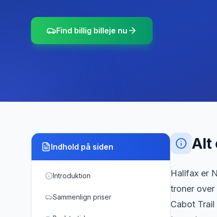
Find billig billeje nu
Alt
Indhold på siden
Halifax er 
Introduktion
troner over
Sammenlign priser
Cabot Trail