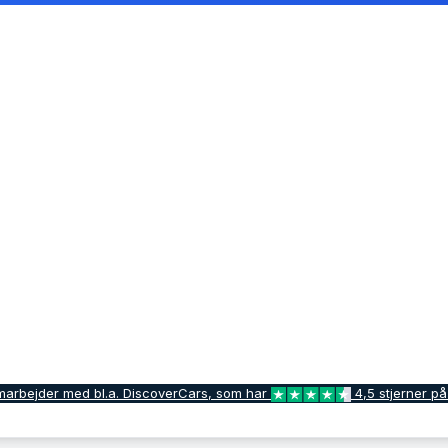
marbejder med bl.a. DiscoverCars, som har
4,5 stjerner på