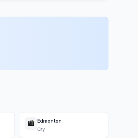
Edmonton
🏙️
City