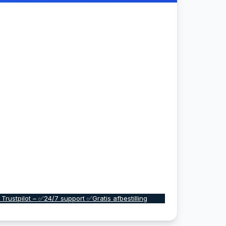
 Trustpilot – ✅24/7 support ✅Gratis afbestilling