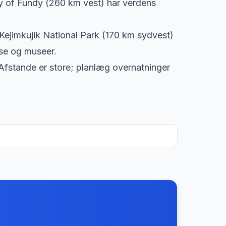
y of Fundy (260 km vest) har verdens
Kejimkujik National Park (170 km sydvest)
use og museer.
Afstande er store; planlæg overnatninger