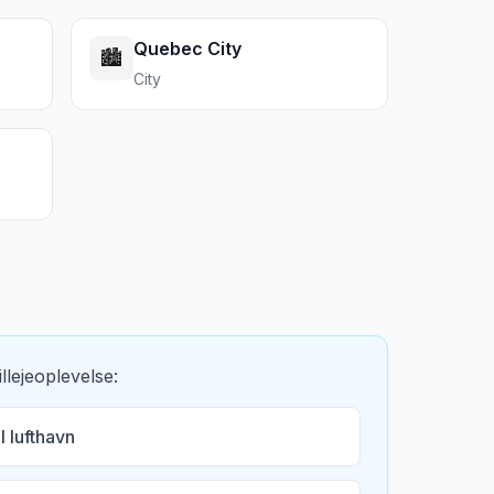
Quebec City
🏙️
City
llejeoplevelse:
 lufthavn