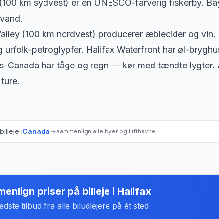
(100 km sydvest) er en UNESCO-farverig fiskerby. Ba
evand.
alley (100 km nordvest) producerer æblecider og vin. 
g urfolk-petroglypfer. Halifax Waterfront har øl-brygh
s-Canada har tåge og regn — kør med tændte lygter. 
ture.
illeje i
Canada
→
sammenlign alle byer og lufthavne
enlign priser på billeje
i
Halifax
dste tilbud fra alle biludlejere på ét sted