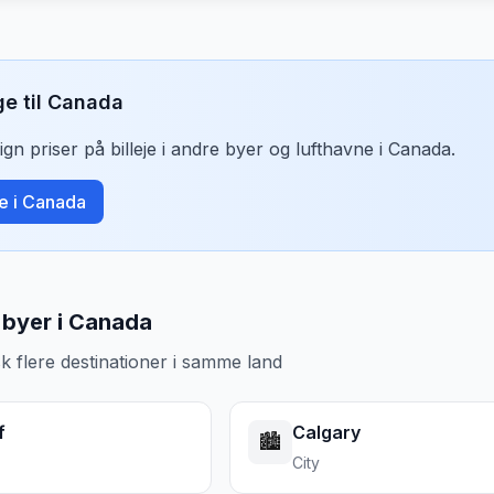
ge til
Canada
n priser på billeje i andre byer og lufthavne i
Canada
.
je i
Canada
byer i Canada
k flere destinationer i samme land
f
Calgary
🏙️
City