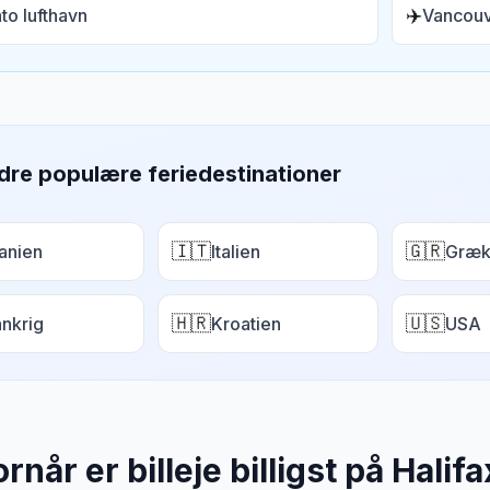
✈️
to lufthavn
Vancouv
dre populære feriedestinationer
🇮🇹
🇬🇷
anien
Italien
Græk
🇭🇷
🇺🇸
ankrig
Kroatien
USA
rnår er billeje billigst på
Halifa