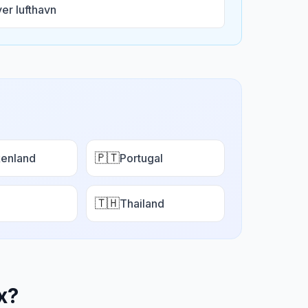
er lufthavn
🇵🇹
enland
Portugal
🇹🇭
Thailand
x
?