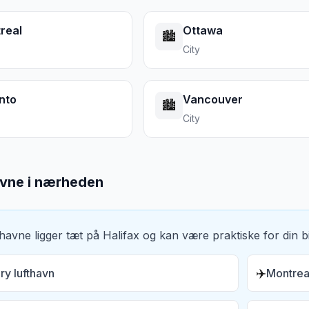
real
Ottawa
🏙️
City
nto
Vancouver
🏙️
City
avne i nærheden
thavne ligger tæt på
Halifax
og kan være praktiske for din bi
✈️
ry lufthavn
Montreal