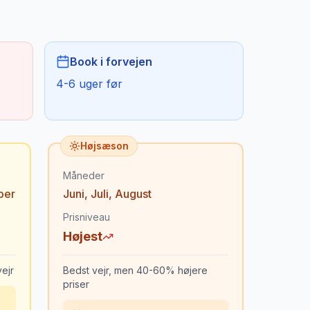
Book i forvejen
4-6 uger før
Højsæson
Måneder
ber
Juni
,
Juli
,
August
Prisniveau
Højest
ejr
Bedst vejr, men 40-60% højere
priser