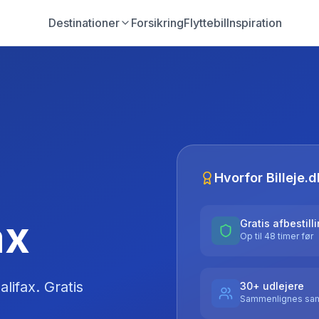
Destinationer
Forsikring
Flyttebil
Inspiration
Hvorfor Billeje.d
ax
Gratis afbestill
Op til 48 timer før
alifax
. Gratis
30+ udlejere
Sammenlignes sam