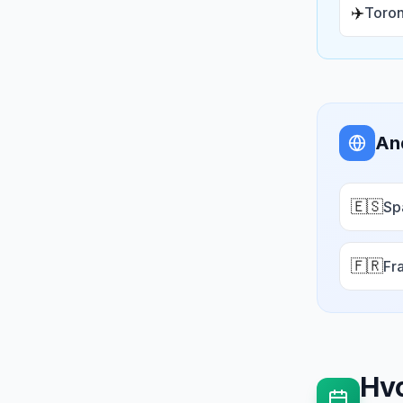
✈️
Toron
An
🇪🇸
Sp
🇫🇷
Fr
Hvo