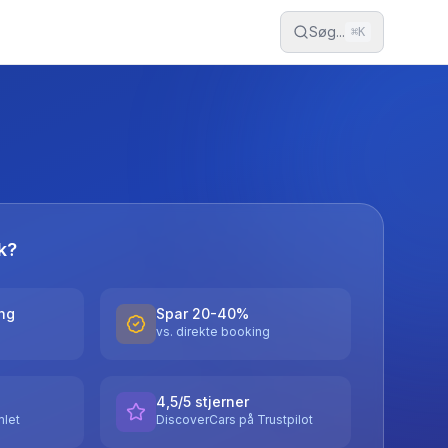
Søg...
⌘
K
k?
ing
Spar 20-40%
vs. direkte booking
4,5/5 stjerner
let
DiscoverCars på Trustpilot