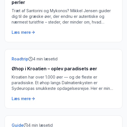
perler
Træt af Santorini og Mykonos? Mikkel Jensen guider
dig til de græske øer, der endnu er autentiske og
nærmest turistfrie – steder, der minder om, hvad
Grækenland var for en generation siden.
Læs mere
Roadtrip
4
min læsetid
Øhop i Kroatien – oplev paradisets øer
Kroatien har over 1.000 øer — og de fleste er
paradisiske. Et øhop langs Dalmatienkysten er
Sydeuropas smukkeste opdagelsesrejse. Her er min
rute og mine bedste råd.
Læs mere
Guide
4
min læsetid