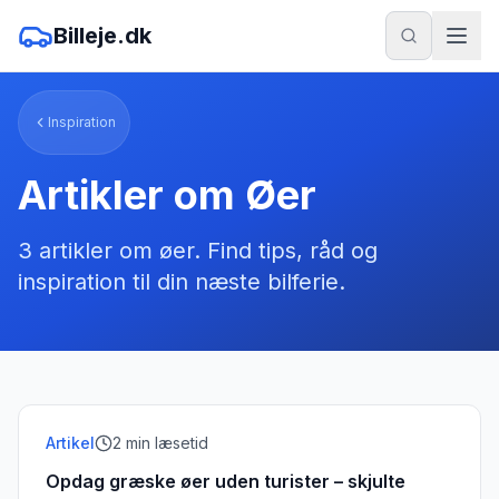
Billeje.dk
Inspiration
Artikler om
Øer
3
artikler
om
øer
. Find tips, råd og
inspiration til din næste bilferie.
Artikel
2
min læsetid
Opdag græske øer uden turister – skjulte