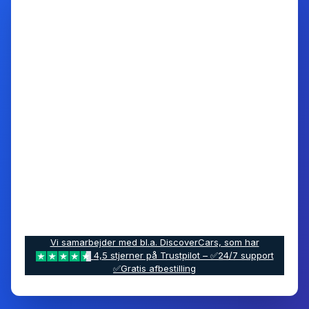
Vi samarbejder med bl.a. DiscoverCars, som har
4,5 stjerner på Trustpilot – ✅24/7 support
✅Gratis afbestilling