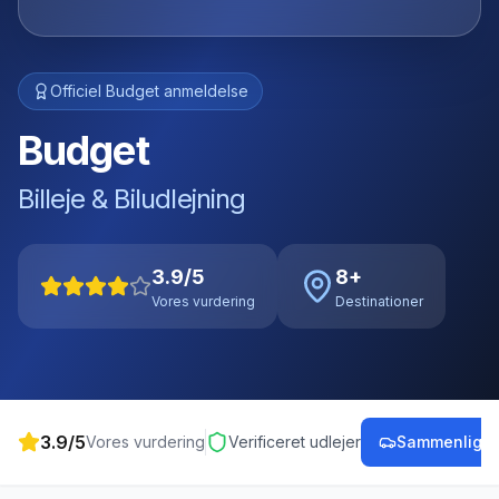
Officiel
Budget
anmeldelse
Budget
Billeje & Biludlejning
3.9
/5
8
+
Vores vurdering
Destinationer
3.9
/5
Vores vurdering
Verificeret udlejer
Sammenlign p