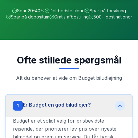
Spar 20-40%
Det bedste tilbud
Spar på forsikring
Spar på depositum
Gratis afbestilling
500+ destinationer
Ofte stillede spørgsmål
Alt du behøver at vide om
Budget
biludlejning
Er Budget en god biludlejer?
1
Budget er et solidt valg for prisbevidste
rejsende, der prioriterer lav pris over nyeste
bilmodel og premium-service. Du får typisk