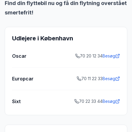
Find din flyttebil nu og få din flytning overstået
smertefrit!
Udlejere i
København
Oscar
70 20 12 34
Besøg
Europcar
70 11 22 33
Besøg
Sixt
70 22 33 44
Besøg