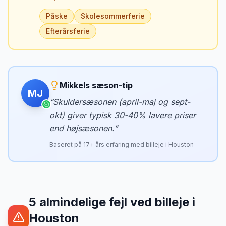
Påske
Skolesommerferie
Efterårsferie
Mikkels sæson-tip
MJ
“
Skuldersæsonen (april-maj og sept-
okt) giver typisk 30-40% lavere priser
end højsæsonen.
”
Baseret på
17
+ års erfaring med billeje i
Houston
5
almindelige fejl ved billeje
i
Houston