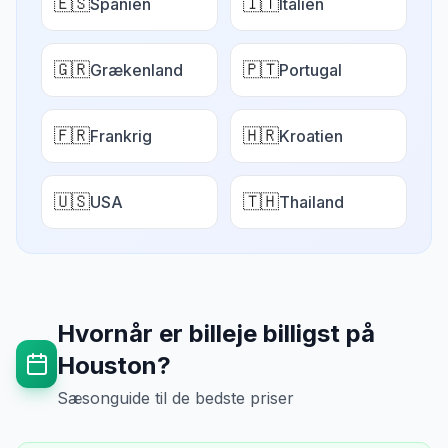
🇪🇸
🇮🇹
Spanien
Italien
🇬🇷
🇵🇹
Grækenland
Portugal
🇫🇷
🇭🇷
Frankrig
Kroatien
🇺🇸
🇹🇭
USA
Thailand
Hvornår er billeje billigst på
Houston
?
Sæsonguide til de bedste priser