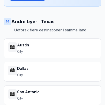
Andre byer i Texas
Udforsk flere destinationer i samme land
Austin
🏙️
City
Dallas
🏙️
City
San Antonio
🏙️
City