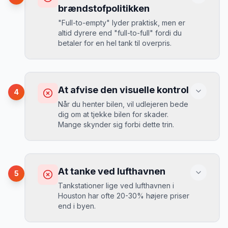
Mikkels erfaring
August 2024
MJ
brændstofpolitikken
“
I august 2024 så jeg priserne i
"Full-to-empty" lyder praktisk, men er
Houston stige fra 189 kr/dag til 349
altid dyrere end "full-to-full" fordi du
kr/dag på bare 2 uger. Book tidligt!
”
Løsning
betaler for en hel tank til overpris.
Book altid med fuld kaskoforsikring uden
selvrisiko. Det koster typisk 30-50 kr.
ekstra pr. dag, men giver ro i sindet.
Konsekvens
Du betaler 20-30% mere for brændstof,
At afvise den visuelle kontrol
4
da udlejeren tager høje benzinpriser.
Mikkels erfaring
September 2023
Når du henter bilen, vil udlejeren bede
MJ
dig om at tjekke bilen for skader.
“
En lille bule i døren kostede mig 8.000
Mange skynder sig forbi dette trin.
kr. i selvrisiko. Siden har jeg altid
Løsning
booket med fuld forsikring.
”
Vælg altid "full-to-full" politik. Tank bilen
op på en lokal tankstation før aflevering -
Konsekvens
det tager 5 minutter.
Du kan blive opkrævet for skader, der
At tanke ved lufthavnen
5
var der før du fik bilen.
Tankstationer lige ved lufthavnen i
Houston har ofte 20-30% højere priser
end i byen.
Løsning
Tag billeder af ALLE ridser, buler og