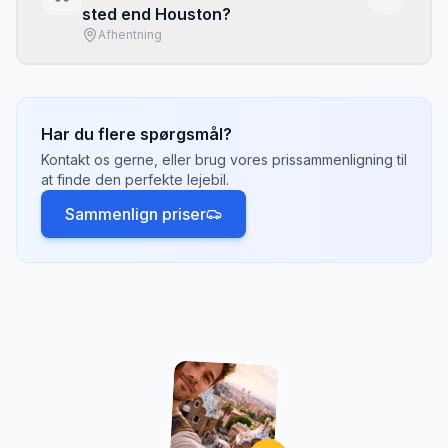
sted end Houston?
valgmuligheder og konkurrencedygtige priser.
Afhentning
Tjek hvilke afhentningssteder der passer
bedst til din rejseplan.
Ja, de fleste udlejningsselskaber tilbyder
envejsleje, hvor du henter bilen
i
Houston
og
afleverer den et andet sted, f.eks.
Austin
eller
Har du flere spørgsmål?
Dallas
. Der kan være et envejsgebyr på 500-
Kontakt os gerne, eller brug vores prissammenligning til
2.000 kr. afhængigt af afstand.
at finde den perfekte lejebil.
Sammenlign priser