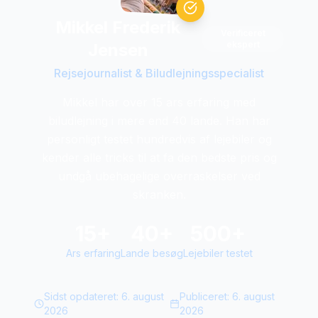
Mikkel Frederik
Verificeret
ekspert
Jensen
Rejsejournalist & Biludlejningsspecialist
Mikkel har over 15 ars erfaring med
biludlejning i mere end 40 lande. Han har
personligt testet hundredvis af lejebiler og
kender alle tricks til at fa den bedste pris og
undgå ubehagelige overraskelser ved
skranken.
15+
40+
500+
Ars erfaring
Lande besøg
Lejebiler testet
Sidst opdateret:
6. august
Publiceret:
6. august
2026
2026