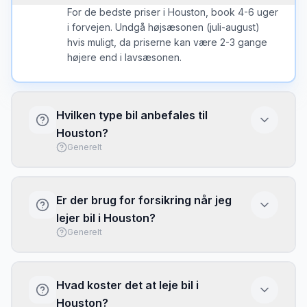
For de bedste priser i Houston, book 4-6 uger
i forvejen. Undgå højsæsonen (juli-august)
hvis muligt, da priserne kan være 2-3 gange
højere end i lavsæsonen.
Hvilken type bil anbefales til
Houston?
Generelt
I Houston er en kompakt bil ofte det bedste
valg - nem at parkere og brændstofeffektiv.
Er der brug for forsikring når jeg
Vælg større bil kun hvis du har meget bagage
lejer bil i Houston?
eller mange passagerer.
Generelt
Basis forsikring (CDW/LDW) er typisk
inkluderet, men har ofte høj selvrisiko. Overvej
Hvad koster det at leje bil i
at købe fuld dækning eller brug dit kreditkorts
Houston?
rejseforsikring. Tjek altid hvad der er