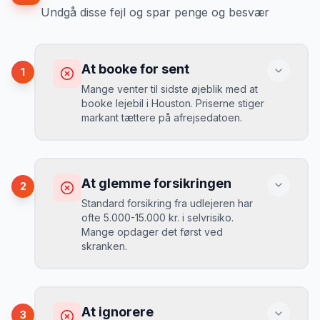
Undgå disse fejl og spar penge og besvær
At booke for sent
1
Mange venter til sidste øjeblik med at
booke lejebil i Houston. Priserne stiger
markant tættere på afrejsedatoen.
Konsekvens
Du betaler 30-50% mere, og de bedste
At glemme forsikringen
2
biler er udsolgt.
Standard forsikring fra udlejeren har
ofte 5.000-15.000 kr. i selvrisiko.
Mange opdager det først ved
Løsning
skranken.
Book 4-6 uger før din rejse. I højsæsonen
(juni-august) bør du booke 6-8 uger før.
Konsekvens
Ved selv en mindre skade kan du blive
At ignorere
3
opkrævet tusindvis af kroner.