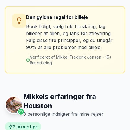
skader - selv de mindste. Tag også
Konsekvens
billeder af kilometerstanden og
Du betaler unødvendigt meget for den
brændstofmåleren.
Den gyldne regel for billeje
sidste tankning.
Book tidligt, vælg fuld forsikring, tag
billeder af bilen, og tank før aflevering.
Mikkels erfaring
Oktober 2024
Løsning
MJ
Følg disse fire principper, og du undgår
“
Jeg fotograferer altid bilen fra alle
Tank bilen op et par kilometer fra
90% af alle problemer med billeje.
vinkler ved afhentning. Det har reddet
lufthavnen dagen før aflevering. Priserne
mig fra falske skadeskrav to gange.
”
er markant lavere.
Verificeret af Mikkel Frederik Jensen - 15+
års erfaring
Mikkels erfaringer fra
Houston
3
personlige indsigter fra mine rejser
3
lokale tips