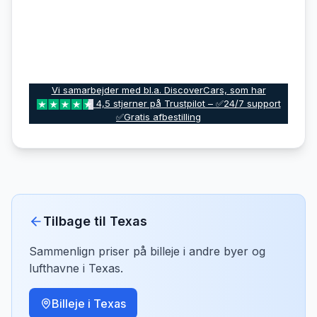
Vi samarbejder med bl.a. DiscoverCars, som har
4,5 stjerner på Trustpilot – ✅24/7 support
✅Gratis afbestilling
Tilbage til
Texas
Sammenlign priser på billeje i andre byer og
lufthavne i
Texas
.
Billeje i
Texas