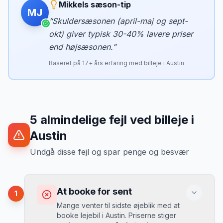
Mikkels sæson-tip
MJ
“
Skuldersæsonen (april-maj og sept-
okt) giver typisk 30-40% lavere priser
end højsæsonen.
”
Baseret på
17
+ års erfaring med billeje i
Austin
5
almindelige fejl ved billeje
i
Austin
Undgå disse fejl og spar penge og besvær
At booke for sent
1
Mange venter til sidste øjeblik med at
booke lejebil i Austin. Priserne stiger