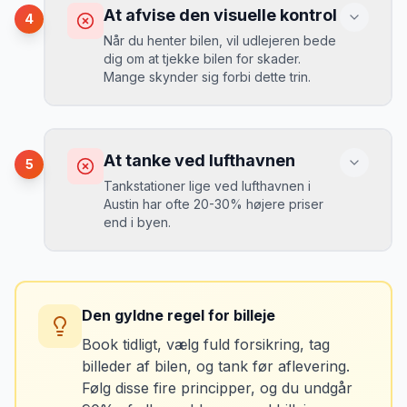
Du betaler 20-30% mere for brændstof,
At afvise den visuelle kontrol
4
da udlejeren tager høje benzinpriser.
Mikkels erfaring
September 2023
Når du henter bilen, vil udlejeren bede
MJ
dig om at tjekke bilen for skader.
“
En lille bule i døren kostede mig 8.000
Mange skynder sig forbi dette trin.
kr. i selvrisiko. Siden har jeg altid
Løsning
booket med fuld forsikring.
”
Vælg altid "full-to-full" politik. Tank bilen
op på en lokal tankstation før aflevering -
Konsekvens
det tager 5 minutter.
Du kan blive opkrævet for skader, der
At tanke ved lufthavnen
5
var der før du fik bilen.
Tankstationer lige ved lufthavnen i
Austin har ofte 20-30% højere priser
end i byen.
Løsning
Tag billeder af ALLE ridser, buler og
skader - selv de mindste. Tag også
Konsekvens
billeder af kilometerstanden og
Du betaler unødvendigt meget for den
brændstofmåleren.
Den gyldne regel for billeje
sidste tankning.
Book tidligt, vælg fuld forsikring, tag
billeder af bilen, og tank før aflevering.
Mikkels erfaring
Oktober 2024
Løsning
MJ
Følg disse fire principper, og du undgår
“
Jeg fotograferer altid bilen fra alle
Tank bilen op et par kilometer fra