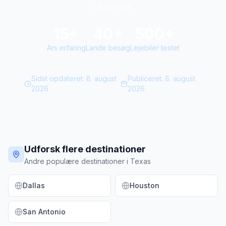
skranken.
15+
40+
500+
Ars erfaring
Lande besøg
Lejebiler testet
Sidst opdateret:
8. august
Publiceret:
8. august
2026
2026
Udforsk flere destinationer
Andre populære destinationer i Texas
Dallas
Houston
San Antonio