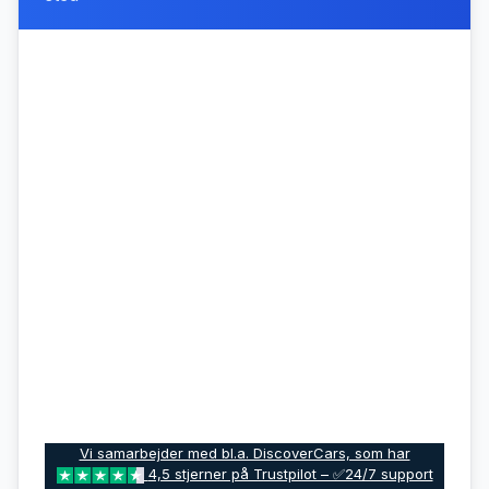
Vi samarbejder med bl.a. DiscoverCars, som har
4,5 stjerner på Trustpilot – ✅24/7 support