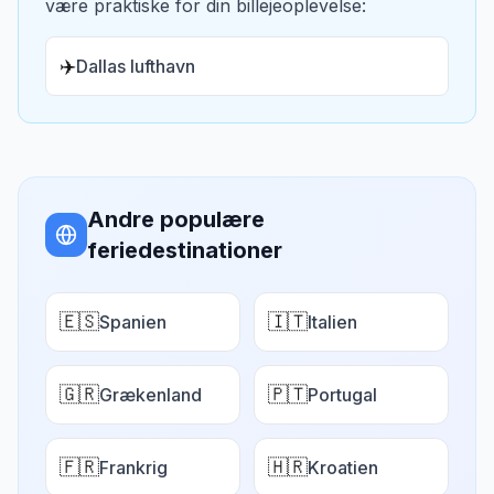
være praktiske for din billejeoplevelse:
✈️
Dallas lufthavn
Andre populære
feriedestinationer
🇪🇸
🇮🇹
Spanien
Italien
🇬🇷
🇵🇹
Grækenland
Portugal
🇫🇷
🇭🇷
Frankrig
Kroatien