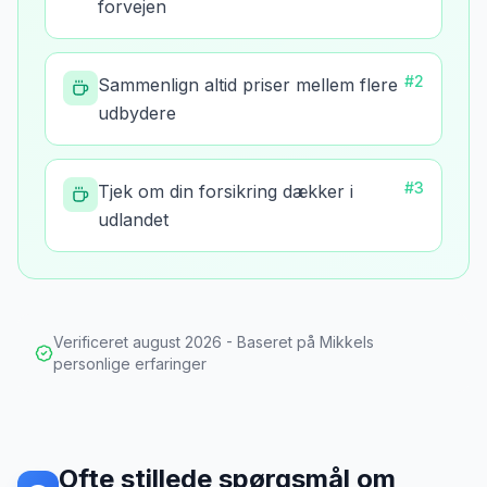
forvejen
#
2
Sammenlign altid priser mellem flere
udbydere
#
3
Tjek om din forsikring dækker i
udlandet
Verificeret
august 2026
- Baseret på Mikkels
personlige erfaringer
Ofte stillede spørgsmål om