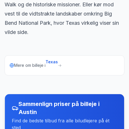
Walk og de historiske missioner. Eller kør mod
vest til de vidtstrakte landskaber omkring Big
Bend National Park, hvor Texas virkelig viser sin
vilde side.
Texas
Mere om billeje i
→
Sammenlign priser på billeje
i
Austin
Find de bedste tilbud fra alle biludlejere på ét
sted