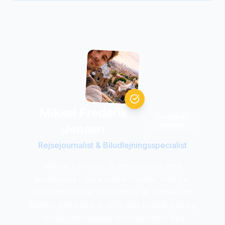
Mikkel Frederik
Verificeret
ekspert
Jensen
Rejsejournalist & Biludlejningsspecialist
Mikkel har over 15 ars erfaring med
biludlejning i mere end 40 lande. Han har
personligt testet hundredvis af lejebiler og
kender alle tricks til at fa den bedste pris og
undgå ubehagelige overraskelser ved