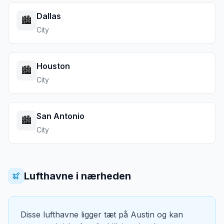
Dallas
🏙️
City
Houston
🏙️
City
San Antonio
🏙️
City
Lufthavne i nærheden
Disse lufthavne ligger tæt på
Austin
og kan