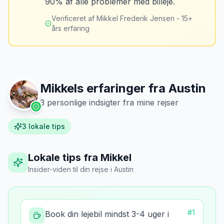
90% af alle problemer med billeje.
vinkler ved afhentning. Det har reddet
lufthavnen dagen før aflevering. Priserne
mig fra falske skadeskrav to gange.
”
er markant lavere.
Verificeret af Mikkel Frederik Jensen - 15+
års erfaring
Mikkels erfaringer fra
Austin
3
personlige indsigter fra mine rejser
3
lokale tips
Lokale tips fra Mikkel
Insider-viden til din rejse
i
Austin
#
1
Book din lejebil mindst 3-4 uger i