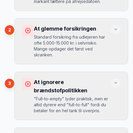
markant tættere på afrejsedatoen.
Konsekvens
Du betaler 30-50% mere, og de bedste
At glemme forsikringen
2
biler er udsolgt.
Standard forsikring fra udlejeren har
ofte 5.000-15.000 kr. i selvrisiko.
Mange opdager det først ved
Løsning
skranken.
Book 4-6 uger før din rejse. I højsæsonen
(juni-august) bør du booke 6-8 uger før.
Konsekvens
Ved selv en mindre skade kan du blive
At ignorere
3
opkrævet tusindvis af kroner.
Mikkels erfaring
August 2024
MJ
brændstofpolitikken
“
I august 2024 så jeg priserne i Austin
"Full-to-empty" lyder praktisk, men er
stige fra 189 kr/dag til 349 kr/dag på
altid dyrere end "full-to-full" fordi du
bare 2 uger. Book tidligt!
”
Løsning
betaler for en hel tank til overpris.
Book altid med fuld kaskoforsikring uden
selvrisiko. Det koster typisk 30-50 kr.
ekstra pr. dag, men giver ro i sindet.
Konsekvens