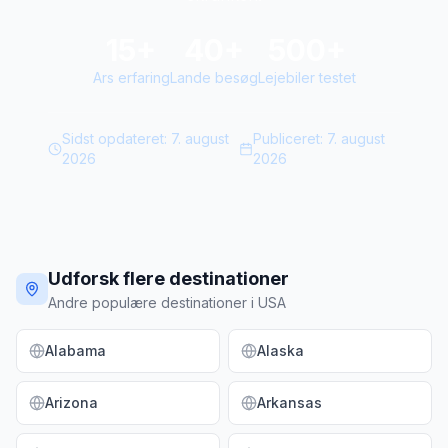
15+
40+
500+
Ars erfaring
Lande besøg
Lejebiler testet
Sidst opdateret:
7. august
Publiceret:
7. august
2026
2026
Udforsk flere destinationer
Andre populære destinationer i USA
Alabama
Alaska
Arizona
Arkansas