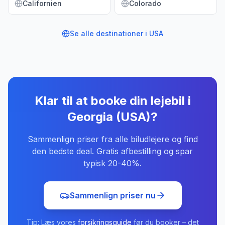
Californien
Colorado
Se alle destinationer i
USA
Klar til at booke din lejebil
i
Georgia (USA)
?
Sammenlign priser fra alle biludlejere og find
den bedste deal. Gratis afbestilling og spar
typisk 20-40%.
Sammenlign priser nu
Tip: Læs vores
forsikringsguide
før du booker – det