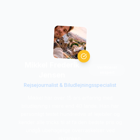
Mikkel Frederik
Verificeret
ekspert
Jensen
Rejsejournalist & Biludlejningsspecialist
Mikkel har over 15 ars erfaring med
biludlejning i mere end 40 lande. Han har
personligt testet hundredvis af lejebiler og
kender alle tricks til at fa den bedste pris og
undgå ubehagelige overraskelser ved
skranken.