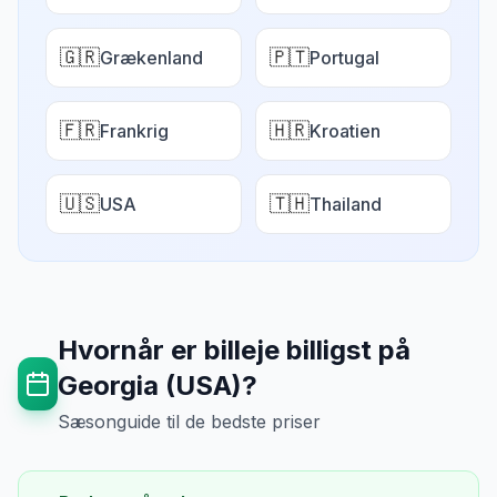
🇬🇷
🇵🇹
Grækenland
Portugal
🇫🇷
🇭🇷
Frankrig
Kroatien
🇺🇸
🇹🇭
USA
Thailand
Hvornår er billeje billigst på
Georgia (USA)
?
Sæsonguide til de bedste priser