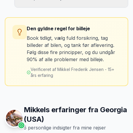
Løsning
Tag billeder af ALLE ridser, buler og
skader - selv de mindste. Tag også
Konsekvens
billeder af kilometerstanden og
Du betaler unødvendigt meget for den
brændstofmåleren.
Den gyldne regel for billeje
sidste tankning.
Book tidligt, vælg fuld forsikring, tag
billeder af bilen, og tank før aflevering.
Mikkels erfaring
Oktober 2024
Løsning
MJ
Følg disse fire principper, og du undgår
“
Jeg fotograferer altid bilen fra alle
Tank bilen op et par kilometer fra
90% af alle problemer med billeje.
vinkler ved afhentning. Det har reddet
lufthavnen dagen før aflevering. Priserne
mig fra falske skadeskrav to gange.
”
er markant lavere.
Verificeret af Mikkel Frederik Jensen - 15+
års erfaring
Mikkels erfaringer fra
Georgia
(USA)
5
personlige indsigter fra mine rejser