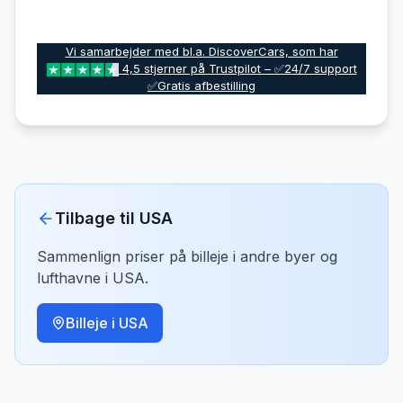
Vi samarbejder med bl.a. DiscoverCars, som har
4,5 stjerner på Trustpilot – ✅24/7 support
✅Gratis afbestilling
Tilbage til
USA
Sammenlign priser på billeje i andre byer og
lufthavne i
USA
.
Billeje i
USA