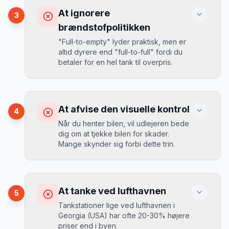
Ved selv en mindre skade kan du blive
At ignorere
3
opkrævet tusindvis af kroner.
Mikkels erfaring
August 2024
MJ
brændstofpolitikken
“
I august 2024 så jeg priserne i
"Full-to-empty" lyder praktisk, men er
Georgia (USA) stige fra 189 kr/dag til
altid dyrere end "full-to-full" fordi du
349 kr/dag på bare 2 uger. Book
Løsning
betaler for en hel tank til overpris.
tidligt!
”
Book altid med fuld kaskoforsikring uden
selvrisiko. Det koster typisk 30-50 kr.
ekstra pr. dag, men giver ro i sindet.
Konsekvens
Du betaler 20-30% mere for brændstof,
At afvise den visuelle kontrol
4
da udlejeren tager høje benzinpriser.
Mikkels erfaring
September 2023
Når du henter bilen, vil udlejeren bede
MJ
dig om at tjekke bilen for skader.
“
En lille bule i døren kostede mig 8.000
Mange skynder sig forbi dette trin.
kr. i selvrisiko. Siden har jeg altid
Løsning
booket med fuld forsikring.
”
Vælg altid "full-to-full" politik. Tank bilen
op på en lokal tankstation før aflevering -
Konsekvens
det tager 5 minutter.
Du kan blive opkrævet for skader, der
At tanke ved lufthavnen
5
var der før du fik bilen.
Tankstationer lige ved lufthavnen i
Georgia (USA) har ofte 20-30% højere
priser end i byen.