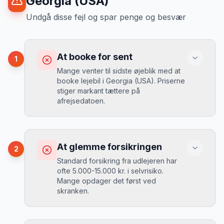
Georgia (USA)
Undgå disse fejl og spar penge og besvær
At booke for sent
1
Mange venter til sidste øjeblik med at
booke lejebil i Georgia (USA). Priserne
stiger markant tættere på
afrejsedatoen.
Konsekvens
Du betaler 30-50% mere, og de bedste
At glemme forsikringen
2
biler er udsolgt.
Standard forsikring fra udlejeren har
ofte 5.000-15.000 kr. i selvrisiko.
Mange opdager det først ved
Løsning
skranken.
Book 4-6 uger før din rejse. I højsæsonen
(juni-august) bør du booke 6-8 uger før.
Konsekvens