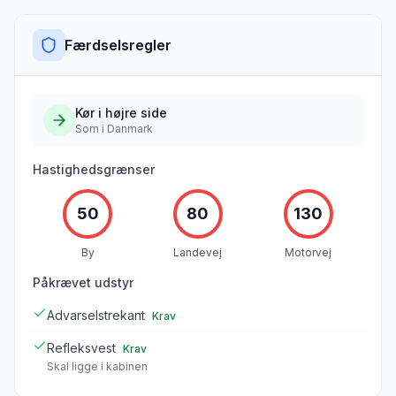
Færdselsregler
Kør i
højre
side
Som i Danmark
Hastighedsgrænser
50
80
130
By
Landevej
Motorvej
Påkrævet udstyr
Advarselstrekant
Krav
Refleksvest
Krav
Skal ligge i kabinen