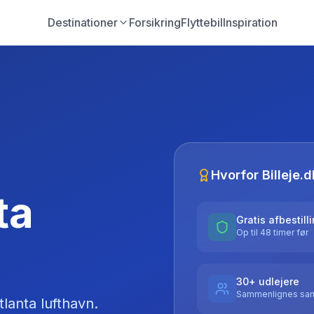
Destinationer
Forsikring
Flyttebil
Inspiration
Hvorfor Billeje.d
ta
Gratis afbestill
Op til 48 timer før
30+ udlejere
Sammenlignes sam
tlanta lufthavn
.