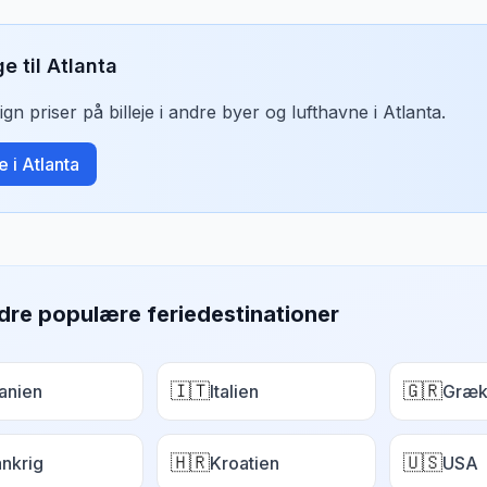
ge til
Atlanta
n priser på billeje i andre byer og lufthavne i
Atlanta
.
je i
Atlanta
dre populære feriedestinationer
🇮🇹
🇬🇷
anien
Italien
Græk
🇭🇷
🇺🇸
ankrig
Kroatien
USA