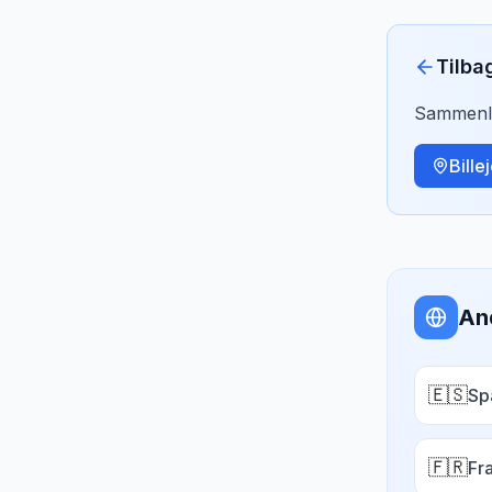
Tilba
Sammenlig
Bille
An
🇪🇸
Sp
🇫🇷
Fr