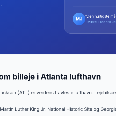
.
“Den hurtigste måd
MJ
- Mikkel Frederik Je
 om billeje
i
Atlanta lufthavn
Jackson (ATL) er verdens travleste lufthavn. Lejebilsc
 Martin Luther King Jr. National Historic Site og Geo