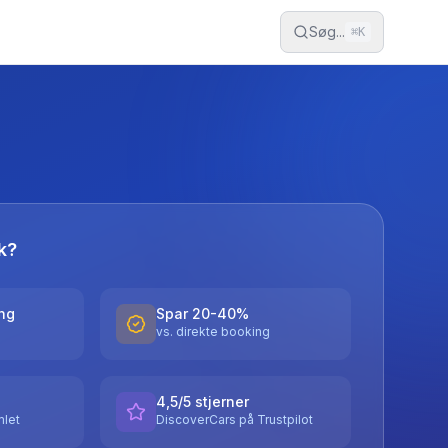
Søg...
⌘
K
k?
ing
Spar 20-40%
vs. direkte booking
4,5/5 stjerner
let
DiscoverCars på Trustpilot