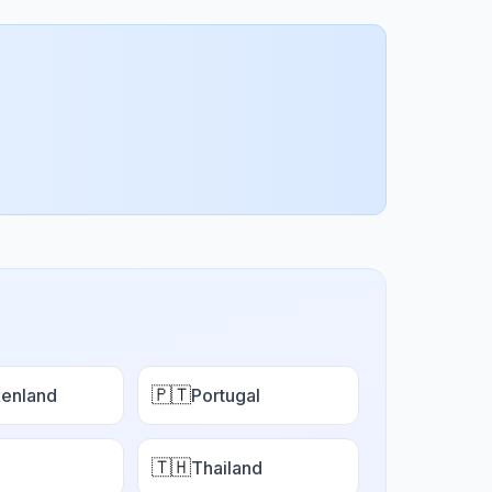
🇵🇹
enland
Portugal
🇹🇭
Thailand