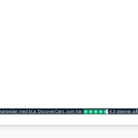
marbejder med bl.a. DiscoverCars, som har
4,5 stjerner på