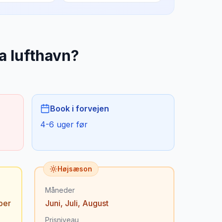
a lufthavn
?
Book i forvejen
4-6 uger før
Højsæson
Måneder
ber
Juni
,
Juli
,
August
Prisniveau