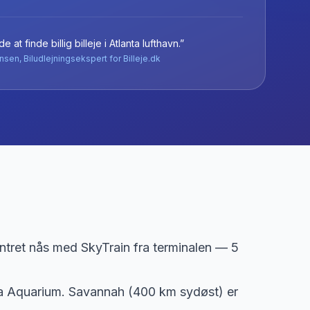
e at finde billig billeje
i
Atlanta lufthavn
.”
nsen, Biludlejningsekspert for Billeje.dk
entret nås med SkyTrain fra terminalen — 5
rgia Aquarium. Savannah (400 km sydøst) er