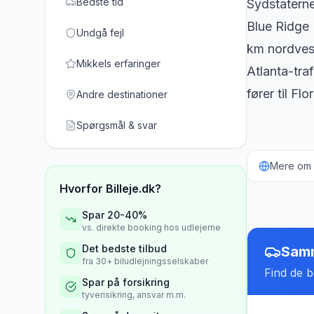
Bedste tid
Sydstatern
Blue Ridge 
Undgå fejl
km nordvest
Mikkels erfaringer
Atlanta-tra
fører til Flo
Andre destinationer
Spørgsmål & svar
Mere om b
Hvorfor Billeje.dk?
Spar 20-40%
vs. direkte booking hos udlejerne
Det bedste tilbud
Samm
fra 30+ biludlejningsselskaber
Find de be
Spar på forsikring
tyverisikring, ansvar m.m.