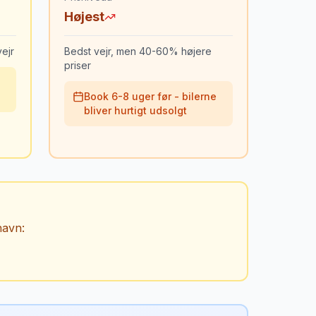
Højest
ejr
Bedst vejr, men 40-60% højere
priser
Book 6-8 uger før - bilerne
bliver hurtigt udsolgt
thavn
: