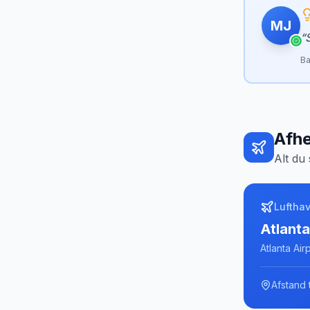
MJ
“
Ba
Afhe
Alt du 
Luftha
Atlanta
Atlanta Air
Afstand t