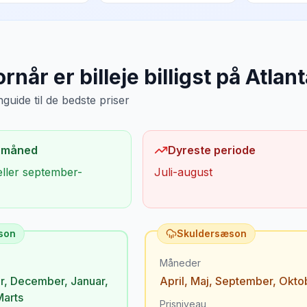
rnår er billeje billigst på
Atlant
uide til de bedste priser
 måned
Dyreste periode
eller september-
Juli-august
son
Skuldersæson
Måneder
r
,
December
,
Januar
,
April
,
Maj
,
September
,
Okto
Marts
Prisniveau