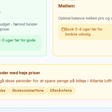
Mellem
Optimal balance mellem pris og v
udget - færrest turister
priser
Book 3-4 uger før for
bedste udvalg
-3 uger før for gode
oder med høje priser
å disse perioder for at spare penge på billeje i
Atlanta luf
ske
Skolesommerferie
Efterårsferie