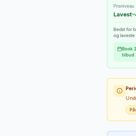
Prisniveau
Lavest
Bedst for b
og laveste 
Book 2
tilbud
Peri
Undg
På