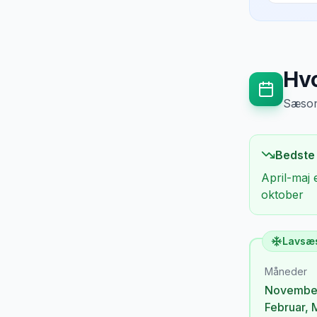
Hvo
Sæsong
Bedste
April-maj 
oktober
Lavsæ
Måneder
Novembe
Februar
,