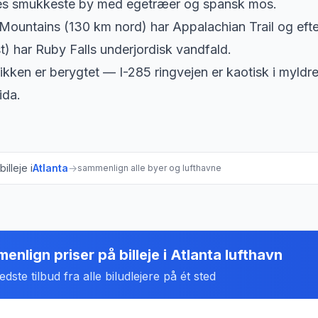
es smukkeste by med egetræer og spansk mos.
Mountains (130 km nord) har Appalachian Trail og eft
) har Ruby Falls underjordisk vandfald.
fikken er berygtet — I-285 ringvejen er kaotisk i myldre
rida.
illeje i
Atlanta
→
sammenlign alle byer og lufthavne
enlign priser på billeje
i
Atlanta lufthavn
dste tilbud fra alle biludlejere på ét sted