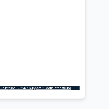
 Trustpilot – ✅24/7 support ✅Gratis afbestilling