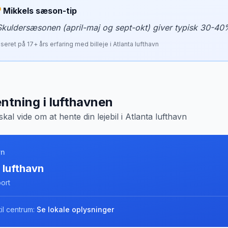
Mikkels sæson-tip
Skuldersæsonen (april-maj og sept-okt) giver typisk 30-40
seret på
17
+ års erfaring med billeje i
Atlanta lufthavn
ntning i lufthavnen
skal vide om at hente din lejebil i
Atlanta lufthavn
vn
 lufthavn
port
il centrum:
Se lokale oplysninger