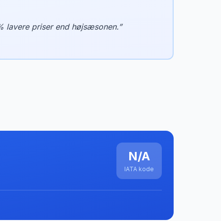
% lavere priser end højsæsonen.
”
N/A
IATA kode