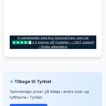
Vi samarbejder med bl.a. DiscoverCars, som har
4,5 stjerner på Trustpilot – ✅24/7 support
✅Gratis afbestilling
Tilbage til
Tyrkiet
Sammenlign priser på billeje i andre byer og
lufthavne i
Tyrkiet
.