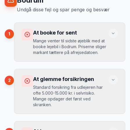
Bodrum
Undgå disse fejl og spar penge og besvær
At booke for sent
1
Mange venter til sidste øjeblik med at
booke lejebil i Bodrum. Priserne stiger
markant tættere på afrejsedatoen.
Konsekvens
Du betaler 30-50% mere, og de bedste
At glemme forsikringen
2
biler er udsolgt.
Standard forsikring fra udlejeren har
ofte 5.000-15.000 kr. i selvrisiko.
Mange opdager det først ved
Løsning
skranken.
Book 4-6 uger før din rejse. I højsæsonen
(juni-august) bør du booke 6-8 uger før.
Konsekvens
Ved selv en mindre skade kan du blive