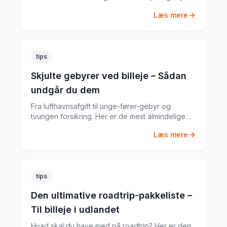
– her er alt du skal vide.
Læs mere
tips
Skjulte gebyrer ved billeje – Sådan
undgår du dem
Fra lufthavnsafgift til unge-fører-gebyr og
tvungen forsikring. Her er de mest almindelige
skjulte gebyrer og hvordan du undgår dem.
Læs mere
tips
Den ultimative roadtrip-pakkeliste –
Til billeje i udlandet
Hvad skal du have med på roadtrip? Her er den