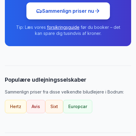
Sammenlign priser nu
Tip: Læs vores
forsikringsguide
før du booker – det
kan spare dig tusindvis af kroner.
Populære udlejningsselskaber
Sammenlign priser fra disse velkendte biludlejere
i
Bodrum
:
Hertz
Avis
Sixt
Europcar