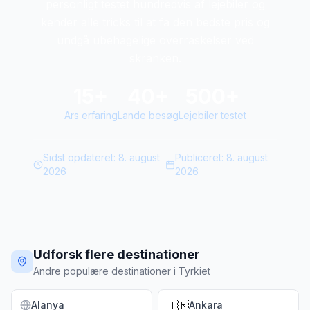
personligt testet hundredvis af lejebiler og
kender alle tricks til at fa den bedste pris og
undgå ubehagelige overraskelser ved
skranken.
15+
40+
500+
Ars erfaring
Lande besøg
Lejebiler testet
Sidst opdateret:
8. august
Publiceret:
8. august
2026
2026
Udforsk flere destinationer
Andre populære destinationer i Tyrkiet
🇹🇷
Alanya
Ankara