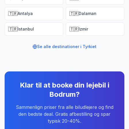
🇹🇷
🇹🇷
Antalya
Dalaman
🇹🇷
🇹🇷
Istanbul
Izmir
Se alle destinationer i
Tyrkiet
Klar til at booke din lejebil
i
Bodrum
?
Sammenlign priser fra alle biludlejere og find
den bedste deal. Gratis afbestilling og spar
typisk 20-40%.