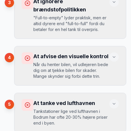
At ignorere
3
opkrævet tusindvis af kroner.
Mikkels erfaring
August 2024
MJ
brændstofpolitikken
“
I august 2024 så jeg priserne i
"Full-to-empty" lyder praktisk, men er
Bodrum stige fra 189 kr/dag til 349
altid dyrere end "full-to-full" fordi du
kr/dag på bare 2 uger. Book tidligt!
”
Løsning
betaler for en hel tank til overpris.
Book altid med fuld kaskoforsikring uden
selvrisiko. Det koster typisk 30-50 kr.
ekstra pr. dag, men giver ro i sindet.
Konsekvens
Du betaler 20-30% mere for brændstof,
At afvise den visuelle kontrol
4
da udlejeren tager høje benzinpriser.
Mikkels erfaring
September 2023
Når du henter bilen, vil udlejeren bede
MJ
dig om at tjekke bilen for skader.
“
En lille bule i døren kostede mig 8.000
Mange skynder sig forbi dette trin.
kr. i selvrisiko. Siden har jeg altid
Løsning
booket med fuld forsikring.
”
Vælg altid "full-to-full" politik. Tank bilen
op på en lokal tankstation før aflevering -
Konsekvens
det tager 5 minutter.
Du kan blive opkrævet for skader, der
At tanke ved lufthavnen
5
var der før du fik bilen.
Tankstationer lige ved lufthavnen i
Bodrum har ofte 20-30% højere priser
end i byen.
Løsning