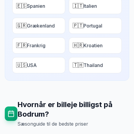
🇪🇸
🇮🇹
Spanien
Italien
🇬🇷
🇵🇹
Grækenland
Portugal
🇫🇷
🇭🇷
Frankrig
Kroatien
🇺🇸
🇹🇭
USA
Thailand
Hvornår er billeje billigst på
Bodrum
?
Sæsonguide til de bedste priser