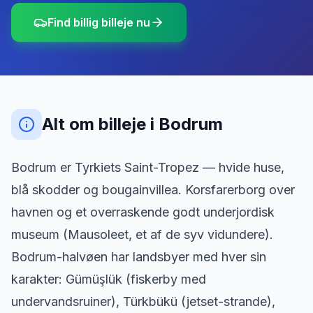
Find billig billeje nu
Alt om billeje
i
Bodrum
Bodrum er Tyrkiets Saint-Tropez — hvide huse,
blå skodder og bougainvillea. Korsfarerborg over
havnen og et overraskende godt underjordisk
museum (Mausoleet, et af de syv vidundere).
Bodrum-halvøen har landsbyer med hver sin
karakter: Gümüşlük (fiskerby med
undervandsruiner), Türkbükü (jetset-strande),