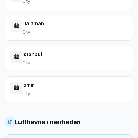
City
Dalaman
🏙️
City
Istanbul
🏙️
City
Izmir
🏙️
City
Lufthavne i nærheden