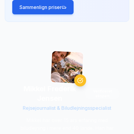
Sammenlign priser
Mikkel Frederik
Verificeret
ekspert
Jensen
Rejsejournalist & Biludlejningsspecialist
Mikkel har over 15 ars erfaring med
biludlejning i mere end 40 lande. Han har