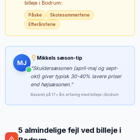
billeje i
Bodrum
:
Påske
Skolesommerferie
Efterårsferie
Mikkels sæson-tip
MJ
“
Skuldersæsonen (april-maj og sept-
okt) giver typisk 30-40% lavere priser
end højsæsonen.
”
Baseret på
17
+ års erfaring med billeje i
Bodrum
5
almindelige fejl ved billeje
i