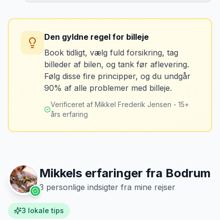
Tag billeder af ALLE ridser, buler og
skader - selv de mindste. Tag også
Konsekvens
billeder af kilometerstanden og
Du betaler unødvendigt meget for den
brændstofmåleren.
Den gyldne regel for billeje
sidste tankning.
Book tidligt, vælg fuld forsikring, tag
billeder af bilen, og tank før aflevering.
Mikkels erfaring
Oktober 2024
Løsning
MJ
Følg disse fire principper, og du undgår
“
Jeg fotograferer altid bilen fra alle
Tank bilen op et par kilometer fra
90% af alle problemer med billeje.
vinkler ved afhentning. Det har reddet
lufthavnen dagen før aflevering. Priserne
mig fra falske skadeskrav to gange.
”
er markant lavere.
Verificeret af Mikkel Frederik Jensen - 15+
års erfaring
Mikkels erfaringer fra
Bodrum
3
personlige indsigter fra mine rejser
3
lokale tips