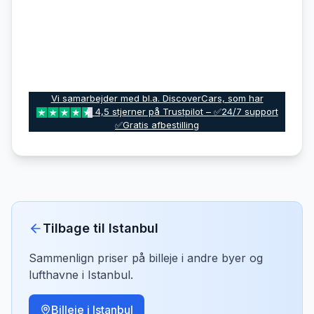
Vi samarbejder med bl.a. DiscoverCars, som har
4,5 stjerner på Trustpilot – ✅24/7 support
✅Gratis afbestilling
Tilbage til
Istanbul
Sammenlign priser på billeje i andre byer og
lufthavne i
Istanbul
.
Billeje i
Istanbul