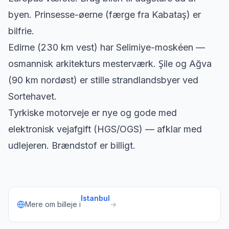
byen. Prinsesse-øerne (færge fra Kabataş) er
bilfrie.
Edirne (230 km vest) har Selimiye-moskéen —
osmannisk arkitekturs mesterværk. Şile og Ağva
(90 km nordøst) er stille strandlandsbyer ved
Sortehavet.
Tyrkiske motorveje er nye og gode med
elektronisk vejafgift (HGS/OGS) — afklar med
udlejeren. Brændstof er billigt.
Istanbul
Mere om billeje i
→