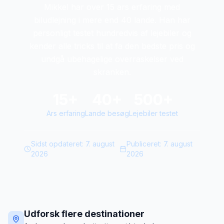
Mikkel har over 15 ars erfaring med
biludlejning i mere end 40 lande. Han har
personligt testet hundredvis af lejebiler og
kender alle tricks til at fa den bedste pris og
undgå ubehagelige overraskelser ved
skranken.
15+
40+
500+
Ars erfaring
Lande besøg
Lejebiler testet
Sidst opdateret:
7. august
Publiceret:
7. august
2026
2026
Udforsk flere destinationer