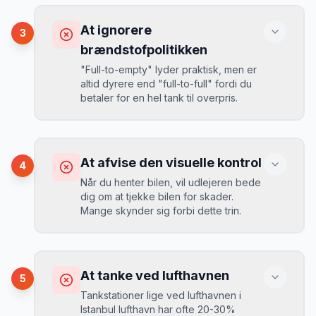
Konsekvens
afhentning. Sørg for at alle eksisterende
Ved selv en mindre skade kan du blive
skader er noteret på kontrakten.
At ignorere
3
opkrævet tusindvis af kroner.
Mikkels erfaring
August 2024
MJ
brændstofpolitikken
“
I august 2024 så jeg priserne i
"Full-to-empty" lyder praktisk, men er
Istanbul lufthavn stige fra 189 kr/dag til
altid dyrere end "full-to-full" fordi du
349 kr/dag på bare 2 uger. Book
Løsning
betaler for en hel tank til overpris.
tidligt!
”
Book altid med fuld kaskoforsikring uden
selvrisiko. Det koster typisk 30-50 kr.
ekstra pr. dag, men giver ro i sindet.
Konsekvens
Du betaler 20-30% mere for brændstof,
At afvise den visuelle kontrol
4
da udlejeren tager høje benzinpriser.
Mikkels erfaring
September 2023
Når du henter bilen, vil udlejeren bede
MJ
dig om at tjekke bilen for skader.
“
En lille bule i døren kostede mig 8.000
Mange skynder sig forbi dette trin.
kr. i selvrisiko. Siden har jeg altid
Løsning
booket med fuld forsikring.
”
Vælg altid "full-to-full" politik. Tank bilen
op på en lokal tankstation før aflevering -
Konsekvens
det tager 5 minutter.
Du kan blive opkrævet for skader, der
At tanke ved lufthavnen
5
var der før du fik bilen.
Tankstationer lige ved lufthavnen i
Istanbul lufthavn har ofte 20-30%