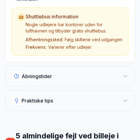
Shuttlebus information
Nogle udlejere har kontorer uden for
lufthavnen og tilbyder gratis shuttlebus.
Afhentningssted:
Følg skiltene ved udgangen
Frekvens:
Varierer efter udlejer
Abningstider
Abningstider
Praktiske tips
Udlejningsskranker i lufthavnen
Standard åbningstider
Praktiske tips
07:00 - 23:00
De fleste udlejere
Vigtig information til afhentning
5
almindelige fejl ved billeje
i