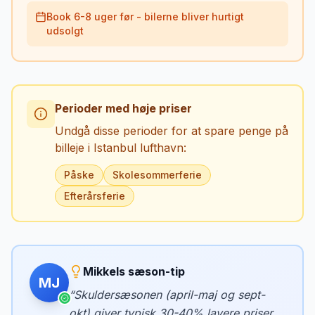
Book 6-8 uger før - bilerne bliver hurtigt
udsolgt
Perioder med høje priser
Undgå disse perioder for at spare penge på
billeje i
Istanbul lufthavn
:
Påske
Skolesommerferie
Efterårsferie
Mikkels sæson-tip
MJ
“
Skuldersæsonen (april-maj og sept-
okt) giver typisk 30-40% lavere priser