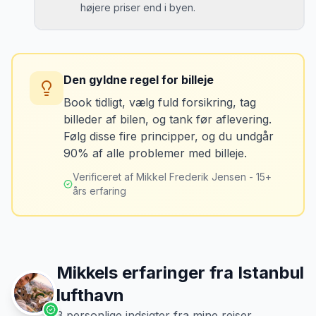
højere priser end i byen.
Løsning
Tag billeder af ALLE ridser, buler og
skader - selv de mindste. Tag også
Konsekvens
billeder af kilometerstanden og
Du betaler unødvendigt meget for den
brændstofmåleren.
Den gyldne regel for billeje
sidste tankning.
Book tidligt, vælg fuld forsikring, tag
billeder af bilen, og tank før aflevering.
Mikkels erfaring
Oktober 2024
Løsning
MJ
Følg disse fire principper, og du undgår
“
Jeg fotograferer altid bilen fra alle
Tank bilen op et par kilometer fra
90% af alle problemer med billeje.
vinkler ved afhentning. Det har reddet
lufthavnen dagen før aflevering. Priserne
mig fra falske skadeskrav to gange.
”
er markant lavere.
Verificeret af Mikkel Frederik Jensen - 15+
års erfaring
Mikkels erfaringer fra
Istanbul
lufthavn
3
personlige indsigter fra mine rejser