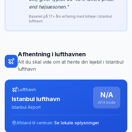
end højsæsonen.
”
Baseret på
17
+ års erfaring med billeje i
Istanbul
lufthavn
Afhentning i lufthavnen
Alt du skal vide om at hente din lejebil i
Istanbul
lufthavn
Lufthavn
N/A
Istanbul lufthavn
IATA kode
Istanbul Airport
Afstand til centrum:
Se lokale oplysninger