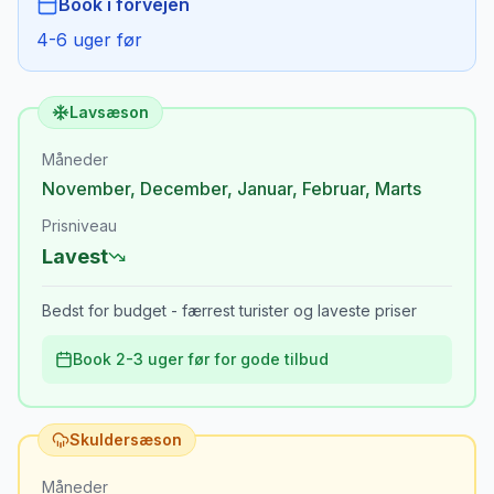
Book i forvejen
4-6 uger før
Lavsæson
Måneder
November
,
December
,
Januar
,
Februar
,
Marts
Prisniveau
Lavest
Bedst for budget - færrest turister og laveste priser
Book 2-3 uger før for gode tilbud
Skuldersæson
Måneder