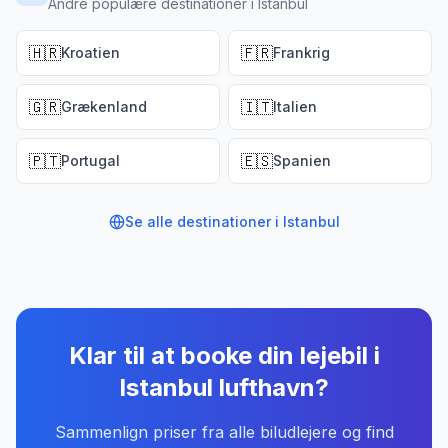
Andre populære destinationer i Istanbul
🇭🇷
🇫🇷
Kroatien
Frankrig
🇬🇷
🇮🇹
Grækenland
Italien
🇵🇹
🇪🇸
Portugal
Spanien
Se alle destinationer i
Istanbul
Klar til at booke din lejebil
i
Istanbul lufthavn
?
Sammenlign priser fra alle biludlejere og find