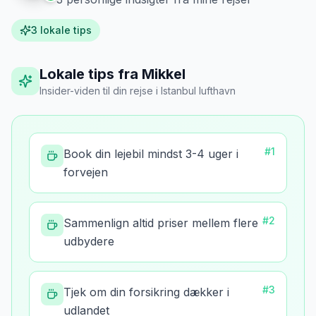
3
lokale tips
Lokale tips fra Mikkel
Insider-viden til din rejse
i
Istanbul lufthavn
#
1
Book din lejebil mindst 3-4 uger i
forvejen
#
2
Sammenlign altid priser mellem flere
udbydere
#
3
Tjek om din forsikring dækker i
udlandet