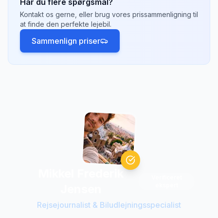
Har du flere spørgsmål?
afbestillingsbetingelserne ved booking, da de
Kontakt os gerne, eller brug vores prissammenligning til
kan variere mellem udbydere. Vi anbefaler at
at finde den perfekte lejebil.
vælge tilbud med fleksibel afbestilling.
Sammenlign priser
Mikkel Frederik
Verificeret
ekspert
Jensen
Rejsejournalist & Biludlejningsspecialist