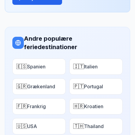
Andre populære
feriedestinationer
🇪🇸
🇮🇹
Spanien
Italien
🇬🇷
🇵🇹
Grækenland
Portugal
🇫🇷
🇭🇷
Frankrig
Kroatien
🇺🇸
🇹🇭
USA
Thailand