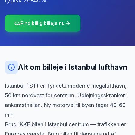
typisk 20-40%.
Find billig billeje nu
Alt om billeje
i
Istanbul lufthavn
Istanbul (IST) er Tyrkiets moderne megalufthavn,
50 km nordvest for centrum. Udlejningsskranker i
ankomsthallen. Ny motorvej til byen tager 40-60
min.
Brug IKKE bilen i Istanbul centrum — trafikken er
Europas værste. Brug bilen til dagsture ud af