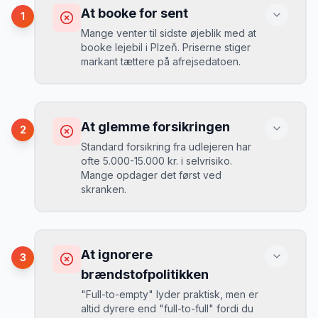
At booke for sent
1
Mange venter til sidste øjeblik med at
booke lejebil i Plzeň. Priserne stiger
markant tættere på afrejsedatoen.
Konsekvens
Du betaler 30-50% mere, og de bedste
At glemme forsikringen
2
biler er udsolgt.
Standard forsikring fra udlejeren har
ofte 5.000-15.000 kr. i selvrisiko.
Mange opdager det først ved
Løsning
skranken.
Book 4-6 uger før din rejse. I højsæsonen
(juni-august) bør du booke 6-8 uger før.
Konsekvens
Ved selv en mindre skade kan du blive
At ignorere
3
opkrævet tusindvis af kroner.
Mikkels erfaring
August 2024
MJ
brændstofpolitikken
“
I august 2024 så jeg priserne i Plzeň
"Full-to-empty" lyder praktisk, men er
stige fra 189 kr/dag til 349 kr/dag på
altid dyrere end "full-to-full" fordi du
bare 2 uger. Book tidligt!
”
Løsning