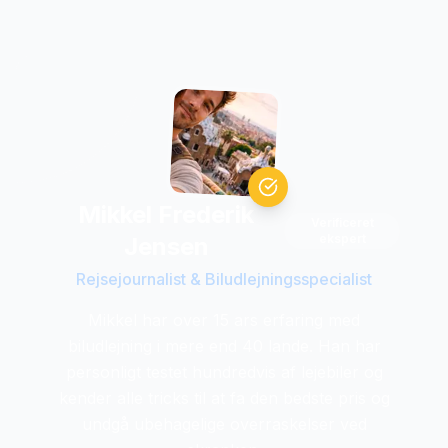
Mikkel Frederik
Verificeret
ekspert
Jensen
Rejsejournalist & Biludlejningsspecialist
Mikkel har over 15 ars erfaring med
biludlejning i mere end 40 lande. Han har
personligt testet hundredvis af lejebiler og
kender alle tricks til at fa den bedste pris og
undgå ubehagelige overraskelser ved