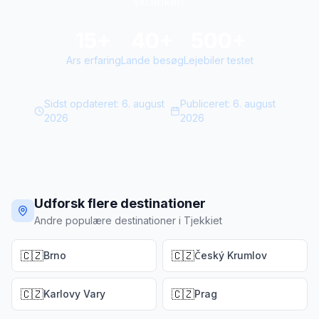
skranken.
15+
40+
500+
Ars erfaring
Lande besøg
Lejebiler testet
Sidst opdateret:
6. august
Publiceret:
6. august
2026
2026
Udforsk flere destinationer
Andre populære destinationer i Tjekkiet
🇨🇿
🇨🇿
Brno
Český Krumlov
🇨🇿
🇨🇿
Karlovy Vary
Prag