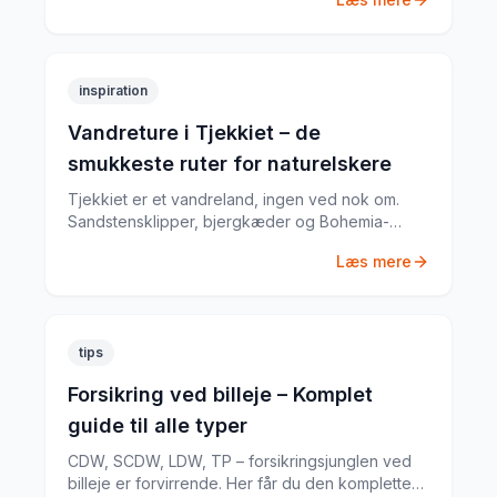
og mad for en brøkdel af prisen.
inspiration
Vandreture i Tjekkiet – de
smukkeste ruter for naturelskere
Tjekkiet er et vandreland, ingen ved nok om.
Sandstensklipper, bjergkæder og Bohemia-
skovene tilbyder vandreture for alle niveauer —
Læs mere
langt fra de overrendte ruter.
tips
Forsikring ved billeje – Komplet
guide til alle typer
CDW, SCDW, LDW, TP – forsikringsjunglen ved
billeje er forvirrende. Her får du den komplette