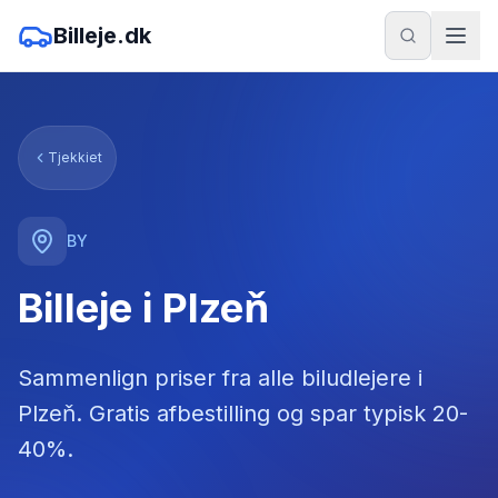
Billeje.dk
Tjekkiet
BY
Billeje i Plzeň
Sammenlign priser fra alle biludlejere
i
Plzeň
. Gratis afbestilling og spar typisk 20-
40%.