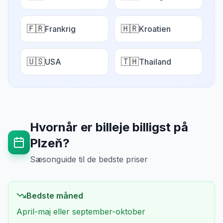
🇫🇷
🇭🇷
Frankrig
Kroatien
🇺🇸
🇹🇭
USA
Thailand
Hvornår er billeje billigst på
Plzeň
?
Sæsonguide til de bedste priser
Bedste måned
April-maj eller september-oktober