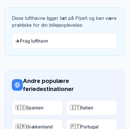
Disse lufthavne ligger tæt på
Plzeň
og kan være
praktiske for din billejeoplevelse:
✈️
Prag lufthavn
Andre populære
feriedestinationer
🇪🇸
🇮🇹
Spanien
Italien
🇬🇷
🇵🇹
Grækenland
Portugal