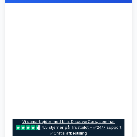
Vi samarbejder med bl.a. DiscoverCars, som har
4,5 stjerner på Trustpilot – ✅24/7 support
✅Gratis afbestilling