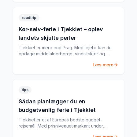
roadtrip
Kør-selv-ferie i Tjekkiet – oplev
landets skjulte perler
Tjekkiet er mere end Prag. Med lejebil kan du
opdage middelalderborge, vindistrikter og
nationalparker, som de fleste turister aldrig ser.
Læs mere
tips
Sådan planlægger du en
budgetvenlig ferie i Tjekkiet
Tjekkiet er et af Europas bedste budget-
rejsemål. Med prisniveauet markant under
Vesteuropa kan du opleve fantastisk kultur, natur
Læs mere