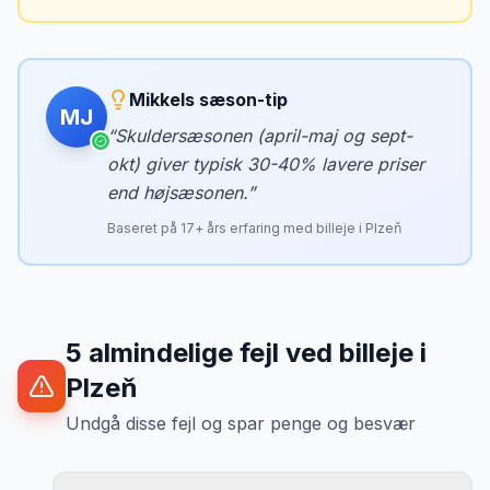
Mikkels sæson-tip
MJ
“
Skuldersæsonen (april-maj og sept-
okt) giver typisk 30-40% lavere priser
end højsæsonen.
”
Baseret på
17
+ års erfaring med billeje i
Plzeň
5
almindelige fejl ved billeje
i
Plzeň
Undgå disse fejl og spar penge og besvær