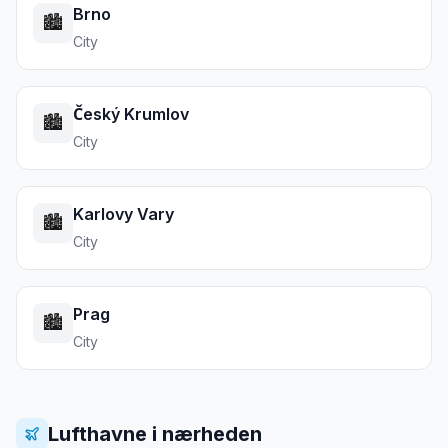
Brno
🏙️
City
Český Krumlov
🏙️
City
Karlovy Vary
🏙️
City
Prag
🏙️
City
Lufthavne i nærheden