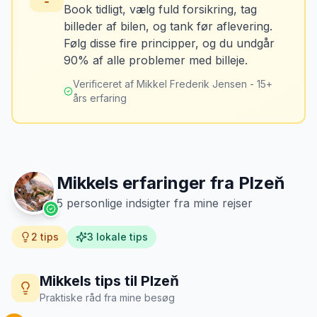
Book tidligt, vælg fuld forsikring, tag
billeder af bilen, og tank før aflevering.
Mikkels erfaring
Oktober 2024
Løsning
MJ
Følg disse fire principper, og du undgår
“
Jeg fotograferer altid bilen fra alle
Tank bilen op et par kilometer fra
90% af alle problemer med billeje.
vinkler ved afhentning. Det har reddet
lufthavnen dagen før aflevering. Priserne
mig fra falske skadeskrav to gange.
”
er markant lavere.
Verificeret af Mikkel Frederik Jensen - 15+
års erfaring
Mikkels erfaringer fra
Plzeň
5
personlige indsigter fra mine rejser
2
tips
3
lokale tips
Mikkels tips til
Plzeň
Praktiske råd fra mine besøg