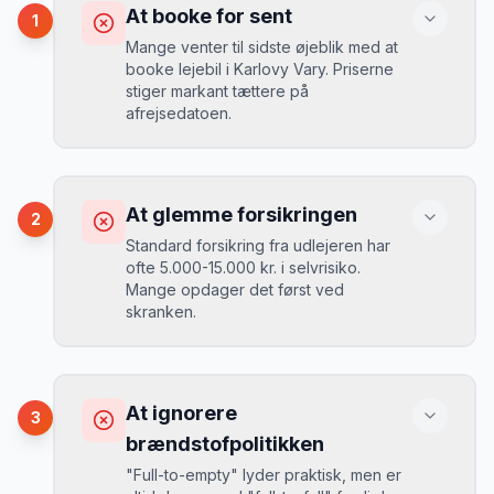
At booke for sent
1
Mange venter til sidste øjeblik med at
booke lejebil i Karlovy Vary. Priserne
stiger markant tættere på
afrejsedatoen.
Konsekvens
Du betaler 30-50% mere, og de bedste
At glemme forsikringen
2
biler er udsolgt.
Standard forsikring fra udlejeren har
ofte 5.000-15.000 kr. i selvrisiko.
Mange opdager det først ved
Løsning
skranken.
Book 4-6 uger før din rejse. I højsæsonen
(juni-august) bør du booke 6-8 uger før.
Konsekvens
Ved selv en mindre skade kan du blive
At ignorere
3
opkrævet tusindvis af kroner.
Mikkels erfaring
August 2024
MJ
brændstofpolitikken
“
I august 2024 så jeg priserne i
"Full-to-empty" lyder praktisk, men er
Karlovy Vary stige fra 189 kr/dag til