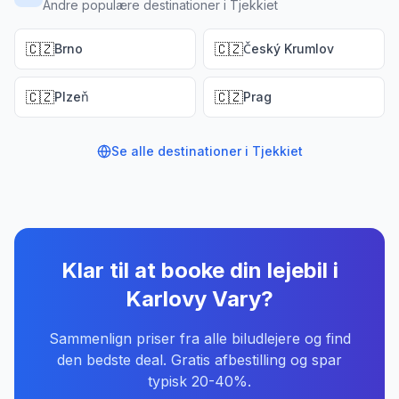
Andre populære destinationer i Tjekkiet
🇨🇿
🇨🇿
Brno
Český Krumlov
🇨🇿
🇨🇿
Plzeň
Prag
Se alle destinationer i
Tjekkiet
Klar til at booke din lejebil
i
Karlovy Vary
?
Sammenlign priser fra alle biludlejere og find
den bedste deal. Gratis afbestilling og spar
typisk 20-40%.