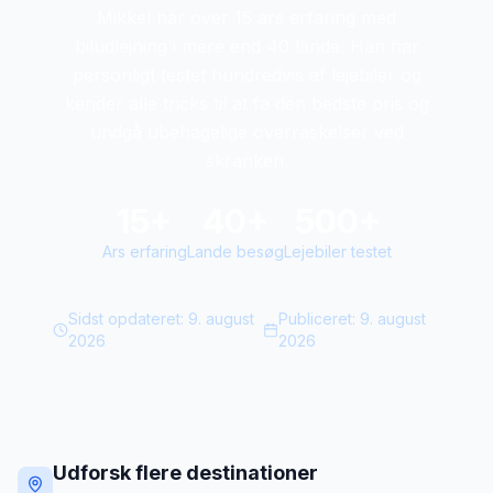
Mikkel har over 15 ars erfaring med
biludlejning i mere end 40 lande. Han har
personligt testet hundredvis af lejebiler og
kender alle tricks til at fa den bedste pris og
undgå ubehagelige overraskelser ved
skranken.
15+
40+
500+
Ars erfaring
Lande besøg
Lejebiler testet
Sidst opdateret:
9. august
Publiceret:
9. august
2026
2026
Udforsk flere destinationer