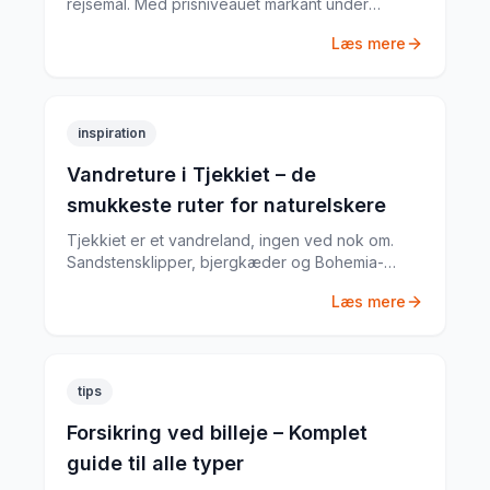
rejsemål. Med prisniveauet markant under
Vesteuropa kan du opleve fantastisk kultur, natur
Læs mere
og mad for en brøkdel af prisen.
inspiration
Vandreture i Tjekkiet – de
smukkeste ruter for naturelskere
Tjekkiet er et vandreland, ingen ved nok om.
Sandstensklipper, bjergkæder og Bohemia-
skovene tilbyder vandreture for alle niveauer —
Læs mere
langt fra de overrendte ruter.
tips
Forsikring ved billeje – Komplet
guide til alle typer