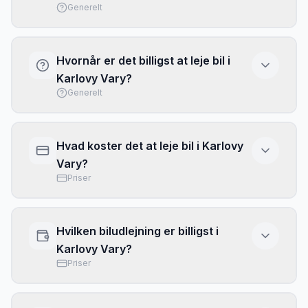
Generelt
Nej, dit danske kørekort er gyldigt i Tjekkiet.
EU/EØS-lande accepterer danske kørekort.
Hvornår er det billigst at leje bil i
Medbring altid pas og kørekort i original.
Karlovy Vary?
Generelt
Lavsæsonen (november-marts) giver de
laveste priser på billeje i Karlovy Vary, ofte
Hvad koster det at leje bil i Karlovy
30-50% billigere end højsæsonen. Book altid
Vary?
mindst 3-4 uger i forvejen, og brug Billeje.dk
Priser
til at sammenligne alle udlejere.
Prisen for at leje bil
i
Karlovy Vary
varierer fra
89
kr.
til
249
kr.
pr. dag afhængigt af biltype,
Hvilken biludlejning er billigst i
sæson og hvor tidligt du booker.
Priserne er
Karlovy Vary?
baseret på vores sammenligning fra marts
Priser
2026.
Læs mere om
bilforsikring
for at sikre
dig den bedste pris.
Den billigste biludlejning
i
Karlovy Vary
afhænger af sæson og biltype. Generelt finder