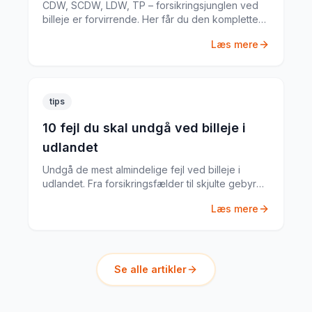
CDW, SCDW, LDW, TP – forsikringsjunglen ved
billeje er forvirrende. Her får du den komplette
guide til hvad du har brug for.
Læs mere
tips
10 fejl du skal undgå ved billeje i
udlandet
Undgå de mest almindelige fejl ved billeje i
udlandet. Fra forsikringsfælder til skjulte gebyrer
– her er alt du skal vide.
Læs mere
Se alle artikler