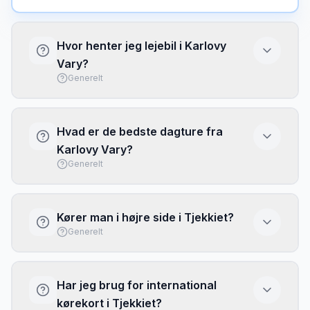
Hvor henter jeg lejebil i Karlovy
Vary?
Generelt
Du kan hente lejebil ved Karlovy Vary
Lufthavn eller ved kontorer i byen. Lufthavnen
Hvad er de bedste dagture fra
har typisk flere udlejere direkte i terminalen
Karlovy Vary?
med kort ventetid.
Generelt
Med lejebil fra Karlovy Vary kan du nemt
udforske: Verdens berømte kurby med varme
Kører man i højre side i Tjekkiet?
kilder. Filmfestival hvert år i juli. Sammenlign
Generelt
priser for at få den bedste deal.
Ja, i Tjekkiet kører man i højre side. Det er det
samme som i Danmark, så du vil hurtigt føle dig
Har jeg brug for international
hjemme. Hastighedsgrænser: by 50 km/t,
kørekort i Tjekkiet?
landevej 90 km/t, motorvej 130 km/t.