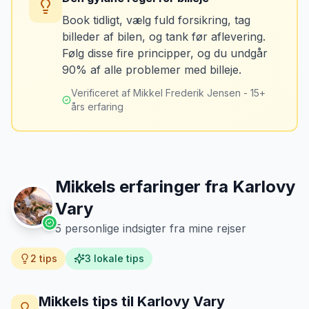
Book tidligt, vælg fuld forsikring, tag
billeder af bilen, og tank før aflevering.
Mikkels erfaring
Oktober 2024
Løsning
MJ
Følg disse fire principper, og du undgår
“
Jeg fotograferer altid bilen fra alle
Tank bilen op et par kilometer fra
90% af alle problemer med billeje.
vinkler ved afhentning. Det har reddet
lufthavnen dagen før aflevering. Priserne
mig fra falske skadeskrav to gange.
”
er markant lavere.
Verificeret af Mikkel Frederik Jensen - 15+
års erfaring
Mikkels erfaringer fra
Karlovy
Vary
5
personlige indsigter fra mine rejser
2
tips
3
lokale tips
Mikkels tips til
Karlovy Vary