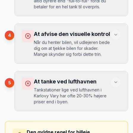
altid dyrere end "full-to-full" fordi du
349 kr/dag på bare 2 uger. Book
Løsning
betaler for en hel tank til overpris.
tidligt!
”
Book altid med fuld kaskoforsikring uden
selvrisiko. Det koster typisk 30-50 kr.
ekstra pr. dag, men giver ro i sindet.
Konsekvens
Du betaler 20-30% mere for brændstof,
At afvise den visuelle kontrol
4
da udlejeren tager høje benzinpriser.
Mikkels erfaring
September 2023
Når du henter bilen, vil udlejeren bede
MJ
dig om at tjekke bilen for skader.
“
En lille bule i døren kostede mig 8.000
Mange skynder sig forbi dette trin.
kr. i selvrisiko. Siden har jeg altid
Løsning
booket med fuld forsikring.
”
Vælg altid "full-to-full" politik. Tank bilen
op på en lokal tankstation før aflevering -
Konsekvens
det tager 5 minutter.
Du kan blive opkrævet for skader, der
At tanke ved lufthavnen
5
var der før du fik bilen.
Tankstationer lige ved lufthavnen i
Karlovy Vary har ofte 20-30% højere
priser end i byen.
Løsning
Tag billeder af ALLE ridser, buler og
skader - selv de mindste. Tag også
Konsekvens
billeder af kilometerstanden og
Du betaler unødvendigt meget for den
brændstofmåleren.
Den gyldne regel for billeje
sidste tankning.