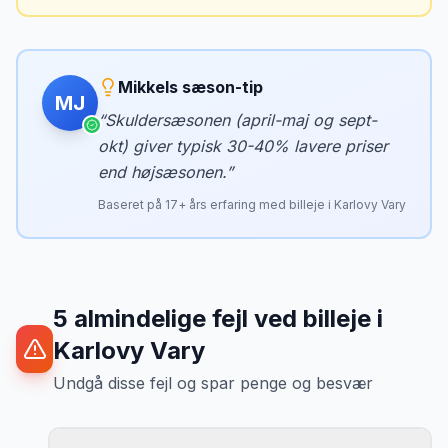
Mikkels sæson-tip
MJ
“
Skuldersæsonen (april-maj og sept-
okt) giver typisk 30-40% lavere priser
end højsæsonen.
”
Baseret på
17
+ års erfaring med billeje i
Karlovy Vary
5
almindelige fejl ved billeje
i
Karlovy Vary
Undgå disse fejl og spar penge og besvær