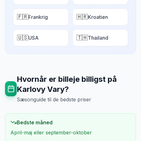
🇫🇷
🇭🇷
Frankrig
Kroatien
🇺🇸
🇹🇭
USA
Thailand
Hvornår er billeje billigst på
Karlovy Vary
?
Sæsonguide til de bedste priser
Bedste måned
April-maj eller september-oktober