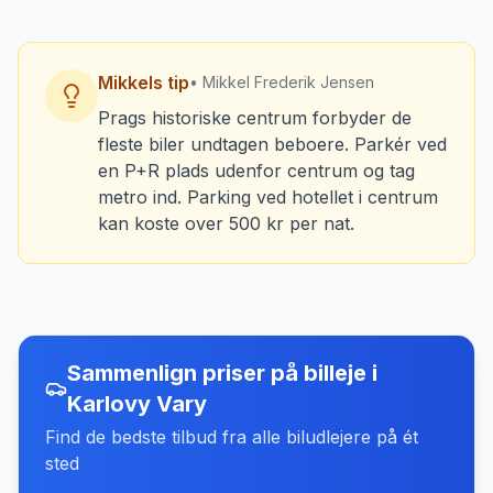
Mikkels tip
• Mikkel Frederik Jensen
Prags historiske centrum forbyder de
fleste biler undtagen beboere. Parkér ved
en P+R plads udenfor centrum og tag
metro ind. Parking ved hotellet i centrum
kan koste over 500 kr per nat.
Sammenlign priser på billeje
i
Karlovy Vary
Find de bedste tilbud fra alle biludlejere på ét
sted