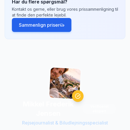
Har du flere spørgsmål?
valgmuligheder og konkurrencedygtige priser.
Kontakt os gerne, eller brug vores prissammenligning til
Tjek hvilke afhentningssteder der passer
at finde den perfekte lejebil.
bedst til din rejseplan.
Sammenlign priser
Mikkel Frederik
Verificeret
ekspert
Jensen
Rejsejournalist & Biludlejningsspecialist