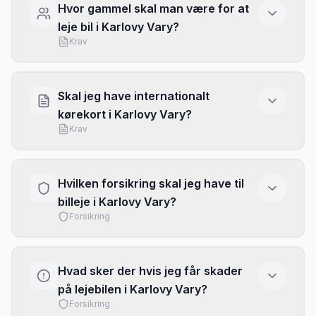
Hvor gammel skal man være for at
vi de bedste priser ved at sammenligne alle
leje bil i Karlovy Vary?
udbydere
. Book tidligt og vær fleksibel med
Krav
datoer for de laveste priser.
I
Karlovy Vary
skal du typisk være mindst
21 år
for at leje bil. Chauffører under 25 år kan dog
Skal jeg have internationalt
blive opkrævet et ungt-fører tillæg på 25-50
kørekort i Karlovy Vary?
kr. pr. dag. For luksusbiler og SUV'er kræves
Krav
ofte 25 år. Tjek altid de specifikke krav hos
den valgte biludlejer.
Med et dansk kørekort kan du typisk køre
i
Karlovy Vary
uden internationalt kørekort, da
Hvilken forsikring skal jeg have til
Danmark er EU-medlem. Det anbefales dog at
billeje i Karlovy Vary?
medbringe et internationalt kørekort hvis dit
Forsikring
kørekort ikke er på latin bogstaver, eller hvis
du planlægger at køre i mere fjerntliggende
Vi anbefaler altid at have
fuld
områder.
kaskoforsikring uden selvrisiko
når du lejer
Hvad sker der hvis jeg får skader
bil
i
Karlovy Vary
. Mange kreditkort tilbyder
på lejebilen i Karlovy Vary?
supplerende dækning, men tjek betingelserne
Forsikring
grundigt. Læs vores
komplette