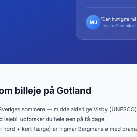
“Den hurtigste måd
MJ
- Mikkel Frederik Je
 om billeje
på
Gotland
 Sveriges sommerø — middelalderlige Visby (UNESCO), 
d lejebil udforsker du hele øen på få dage.
m nord + kort færge) er Ingmar Bergmans ø med drama