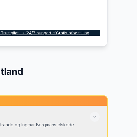
 Trustpilot – ✅24/7 support ✅Gratis afbestilling
tland
strande og Ingmar Bergmans elskede