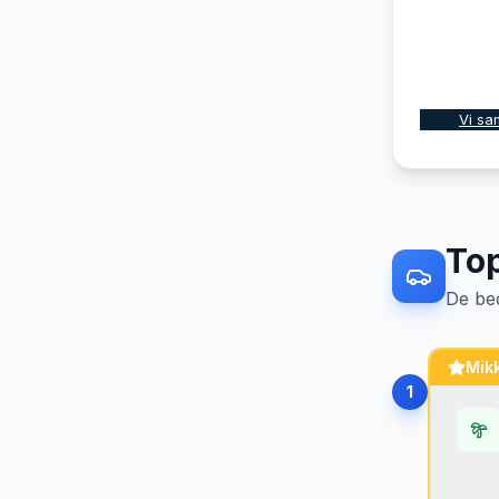
Vi sa
To
De be
Mikk
1