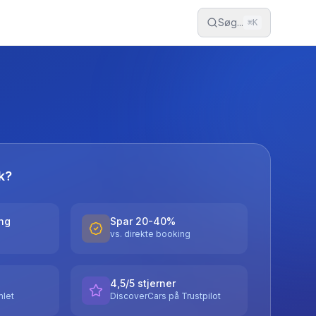
Søg...
⌘
K
k?
ing
Spar 20-40%
vs. direkte booking
4,5/5 stjerner
let
DiscoverCars på Trustpilot