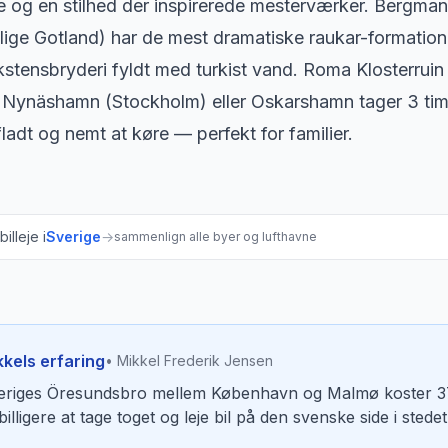
 og en stilhed der inspirerede mesterværker. Bergman
lige Gotland) har de mest dramatiske raukar-formation
kstensbryderi fyldt med turkist vand. Roma Klosterruin
Nynäshamn (Stockholm) eller Oskarshamn tager 3 timer.
fladt og nemt at køre — perfekt for familier.
illeje i
Sverige
→
sammenlign alle byer og lufthavne
kkels erfaring
• Mikkel Frederik Jensen
eriges Öresundsbro mellem København og Malmø koster 375
billigere at tage toget og leje bil på den svenske side i stede