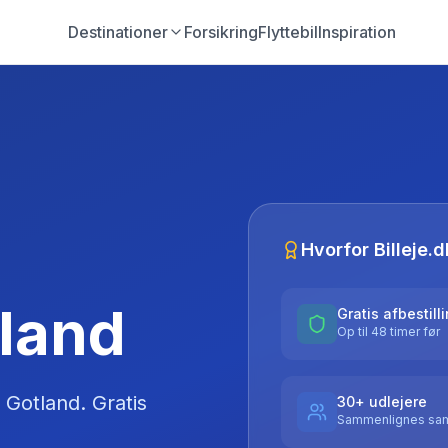
Destinationer
Forsikring
Flyttebil
Inspiration
Hvorfor Billeje.d
tland
Gratis afbestill
Op til 48 timer før
Gotland
. Gratis
30+ udlejere
Sammenlignes sam