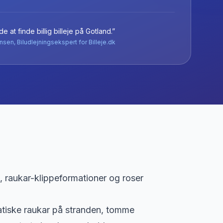
e at finde billig billeje
på
Gotland
.”
nsen, Biludlejningsekspert for Billeje.dk
raukar-klippeformationer og roser
tiske raukar på stranden, tomme