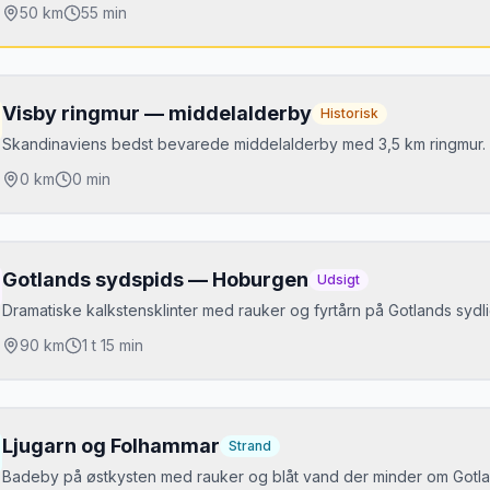
50
km
55 min
jdepunkter
anghammars rauker
Visby ringmur — middelalderby
Historisk
igerhuvud raukfält
Skandinaviens bedst bevarede middelalderby med 3,5 km ringmur
ergman Center
0
km
0 min
jdepunkter
Mikkels tip
5 km intakt ringmur
Gratis færge fra Fårösund. Kør til Langhammars først — det er som e
Gotlands sydspids — Hoburgen
Udsigt
0+ middelalderkirkeruiner
Dramatiske kalkstensklinter med rauker og fyrtårn på Gotlands sydli
otanisk have fra 1855
90
km
1 t 15 min
jdepunkter
Mikkels tip
oburgsgubben (raukformation)
Gå langs muren ved solnedgang. Under Medeltidsveckan (uge 32) l
Ljugarn og Folhammar
Strand
rtårn fra 1846
Badeby på østkysten med rauker og blåt vand der minder om Gotlan