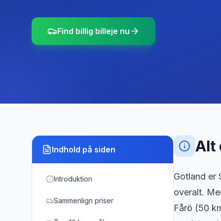
Find billig billeje nu
Alt
Indhold på siden
Gotland er
Introduktion
overalt. Me
Sammenlign priser
Fårö (50 k