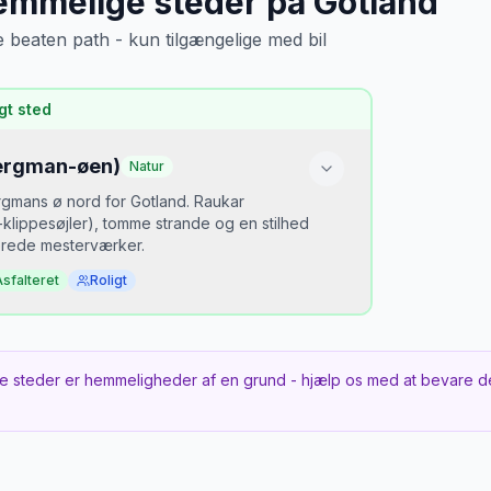
mmelige steder
på
Gotland
e beaten path - kun tilgængelige med bil
gt sted
ergman-øen)
Natur
gmans ø nord for Gotland. Raukar
-klippesøjler), tomme strande og en stilhed
erede mesterværker.
sfalteret
Roligt
 er det hemmeligt?
te stopper i Visby. Fårö kræver ekstra færge
e steder er hemmeligheder af en grund - hjælp os med at bevare d
Gotlands sjæl.
 tidspunkt
— Fårö Bergmanveckan filmfestival i juni.