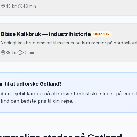
dsigt til Gotska Sandön
45
km
40 min
jdepunkter
olhammars raukområde
Bläse Kalkbruk — industrihistorie
Historisk
jugarns sandstrand
Nedlagt kalkbrud omgjort til museum og kulturcenter på nordøstkys
istoriske sjöbodar
35
km
30 min
jdepunkter
Mikkels tip
alkbruksmuseum
Folhammar er langt mindre besøgt end Fårö og mindst lige så smukt.
ar til at udforske
Gotland
?
avscafé med udsigt
d en lejebil kan du nå alle disse fantastiske steder på ege
ulpturudstilling
find den bedste pris til din rejse.
rkering
atis parkering. Åbent maj-september.