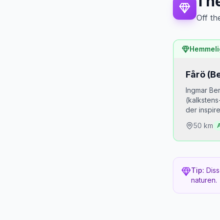
1
he
Off th
Hemmeli
Fårö (B
Ingmar Ber
(kalkstens
der inspir
50
km
A
Hvorfor
De fles
Tip:
Diss
men er 
naturen.
Bedste
Sommer 