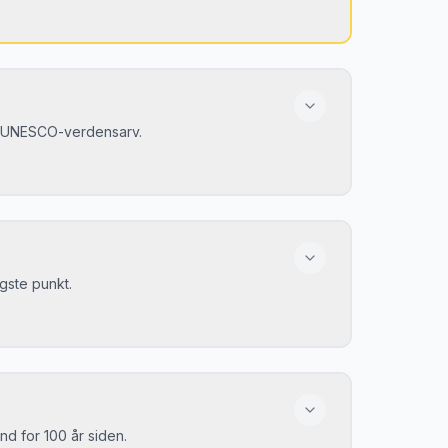
. UNESCO-verdensarv.
n anden planet.
gste punkt.
ever hele byen i middelalderen.
d for 100 år siden.