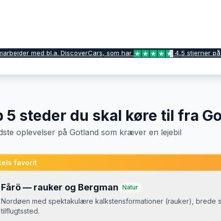
marbejder med bl.a. DiscoverCars, som har
4,5 stjerner på
p
5
steder du skal køre til fra
Go
dste oplevelser
på
Gotland
som kræver en lejebil
els favorit
Fårö — rauker og Bergman
Natur
Nordøen med spektakulære kalkstensformationer (rauker), brede 
tilflugtssted.