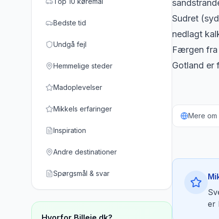
Top 10 køremål
sandstrande
Sudret (syd
Bedste tid
nedlagt kal
Undgå fejl
Færgen fra 
Gotland er 
Hemmelige steder
Madoplevelser
Mikkels erfaringer
Mere om b
Inspiration
Andre destinationer
Spørgsmål & svar
Mi
Sv
er 
Hvorfor Billeje.dk?