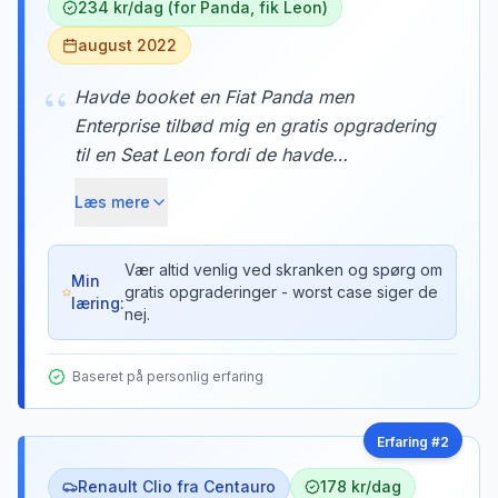
234 kr/dag (for Panda, fik Leon)
august 2022
“
Havde booket en Fiat Panda men
Enterprise tilbød mig en gratis opgradering
til en Seat Leon fordi de havde
overbooket. Den ekstra plads var guld
Læs mere
værd på turen til Marbella med al vores
bagage. Tricket er at være venlig og
spørge pænt - de har ofte biler i overskud
Vær altid venlig ved skranken og spørg om
Min
gratis opgraderinger - worst case siger de
om morgenen.
læring:
nej.
Baseret på personlig erfaring
Erfaring #
2
Renault Clio fra Centauro
178 kr/dag