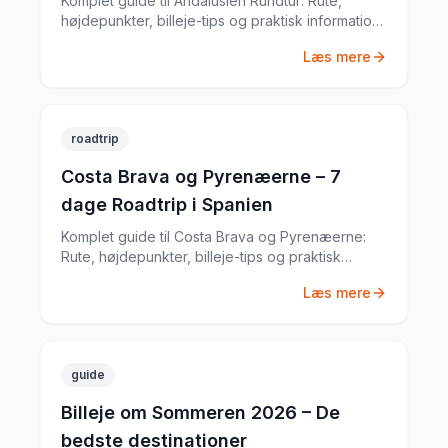
Komplet guide til Andalusien Rundtur: Rute,
højdepunkter, billeje-tips og praktisk information
til din Spanien-roadtrip. Baseret på min egen tur i
Læs mere
april 2024.
roadtrip
Costa Brava og Pyrenæerne – 7
dage Roadtrip i Spanien
Komplet guide til Costa Brava og Pyrenæerne:
Rute, højdepunkter, billeje-tips og praktisk
information til din Spanien-roadtrip. Baseret på
Læs mere
min egen tur i september 2023.
guide
Billeje om Sommeren 2026 – De
bedste destinationer