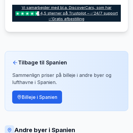
Vi samarbejder med bl.a. DiscoverCars, som har
4,5 stjerner på Trustpilot – ✅24/7 support
✅Gratis afbestilling
Tilbage til
Spanien
Sammenlign priser på billeje i andre byer og
lufthavne i
Spanien
.
Billeje i
Spanien
Andre byer i Spanien