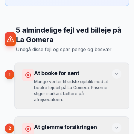
5
almindelige fejl ved billeje
på
La Gomera
Undgå disse fejl og spar penge og besvær
At booke for sent
1
Mange venter til sidste øjeblik med at
booke lejebil på La Gomera. Priserne
stiger markant tættere på
afrejsedatoen.
Konsekvens
Du betaler 30-50% mere, og de bedste
At glemme forsikringen
2
biler er udsolgt.