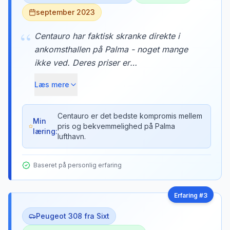
september 2023
“
Centauro har faktisk skranke direkte i
ankomsthallen på Palma - noget mange
ikke ved. Deres priser er
konkurrencedygtige med off-airport
Læs mere
selskaberne, men du undgår shuttle-
helvetet. Parkeringshuset med deres biler
er kun 3 minutters gang via den
Centauro er det bedste kompromis mellem
Min
pris og bekvemmelighed på Palma
overdækkede gangbro.
læring:
lufthavn.
Baseret på personlig erfaring
Erfaring #
3
Peugeot 308 fra Sixt