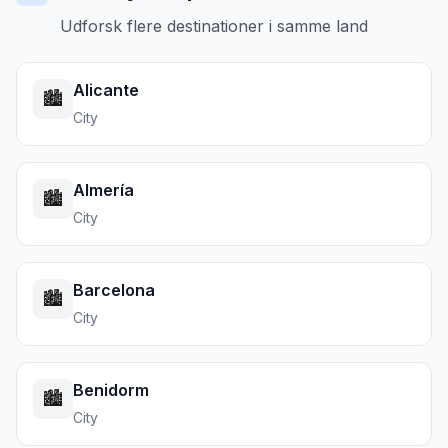
Udforsk flere destinationer i samme land
Alicante
🏙️
City
Almería
🏙️
City
Barcelona
🏙️
City
Benidorm
🏙️
City