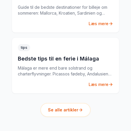
Guide til de bedste destinationer for billeje om
sommeren: Mallorca, Kroatien, Sardinien og
mere. Med priseksempler fra mine egne ture.
Læs mere
tips
Bedste tips til en ferie i Málaga
Málaga er mere end bare solstrand og
charterflyvninger. Picassos fødeby, Andalusiens
bedste tapas og en historisk gamlebykerne gør
Læs mere
Málaga til en komplet ferieby.
Se alle artikler