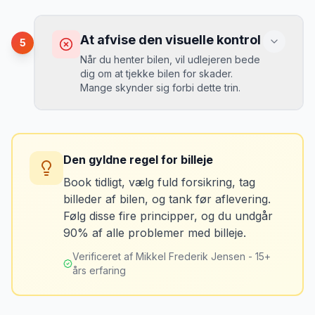
op på en lokal tankstation før aflevering -
Konsekvens
det tager 5 minutter.
Du risikerer at køre forkert for at undgå
At afvise den visuelle kontrol
5
bomveje, eller at betale med kontanter
Når du henter bilen, vil udlejeren bede
ved hver bom (langsommere og dyrere).
dig om at tjekke bilen for skader.
Mange skynder sig forbi dette trin.
Løsning
Spørg udlejeren om vejafgifts-enhed ved
Konsekvens
afhentning. Det koster typisk 50-100 kr. pr.
Du kan blive opkrævet for skader, der
uge og sparer tid og besvær.
Den gyldne regel for billeje
var der før du fik bilen.
Book tidligt, vælg fuld forsikring, tag
billeder af bilen, og tank før aflevering.
Løsning
Følg disse fire principper, og du undgår
Tag billeder af ALLE ridser, buler og
90% af alle problemer med billeje.
skader - selv de mindste. Tag også
billeder af kilometerstanden og
Verificeret af Mikkel Frederik Jensen - 15+
brændstofmåleren.
års erfaring