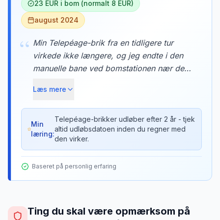
23 EUR i bom (normalt 8 EUR)
august 2024
“
Min Telepéage-brik fra en tidligere tur
virkede ikke længere, og jeg endte i den
manuelle bane ved bomstationen nær den
franske grænse. Det kostede mig 23 EUR i
Læs mere
kontanter for en strækning der normalt
koster 8 EUR med brik. Kassedamen
forklarede at brikkerne udløber efter 2 år.
Telepéage-brikker udløber efter 2 år - tjek
Min
altid udløbsdatoen inden du regner med
læring:
den virker.
Baseret på personlig erfaring
Ting du skal være opmærksom på