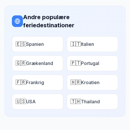
Andre populære
feriedestinationer
🇪🇸
🇮🇹
Spanien
Italien
🇬🇷
🇵🇹
Grækenland
Portugal
🇫🇷
🇭🇷
Frankrig
Kroatien
🇺🇸
🇹🇭
USA
Thailand