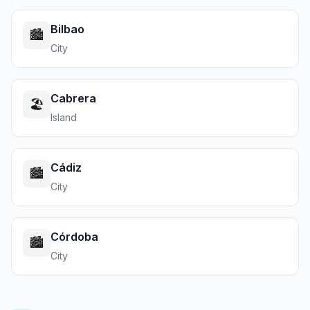
Bilbao
🏙️
City
Cabrera
🏖️
Island
Cádiz
🏙️
City
Córdoba
🏙️
City