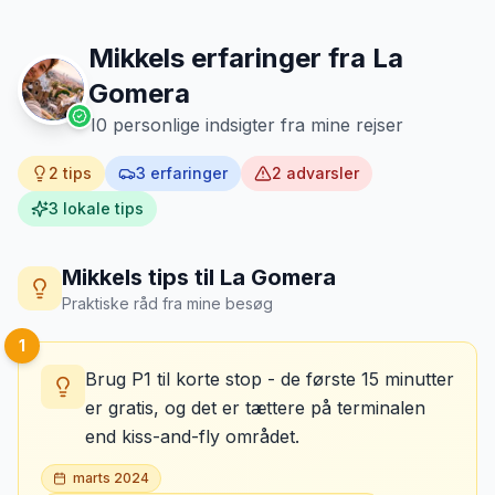
Mikkels erfaring
Oktober 2024
MJ
“
Jeg fotograferer altid bilen fra alle
vinkler ved afhentning. Det har reddet
Mikkels erfaringer fra
La
mig fra falske skadeskrav to gange.
”
Gomera
10
personlige indsigter fra mine rejser
2
tips
3
erfaringer
2
advarsler
3
lokale tips
Mikkels tips til
La Gomera
Praktiske råd fra mine besøg
1
Brug P1 til korte stop - de første 15 minutter
er gratis, og det er tættere på terminalen
end kiss-and-fly området.
marts 2024