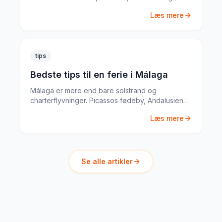
mere. Med priseksempler fra mine egne ture.
Læs mere
tips
Bedste tips til en ferie i Málaga
Málaga er mere end bare solstrand og
charterflyvninger. Picassos fødeby, Andalusiens
bedste tapas og en historisk gamlebykerne gør
Læs mere
Málaga til en komplet ferieby.
Se alle artikler