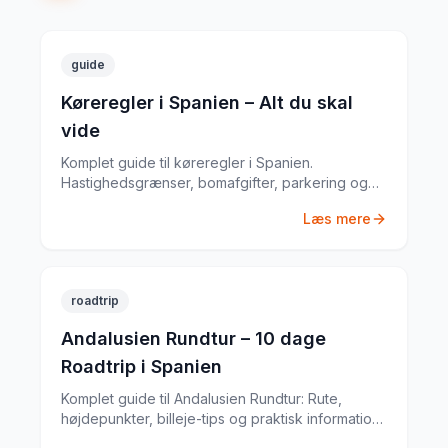
guide
Køreregler i Spanien – Alt du skal
vide
Komplet guide til køreregler i Spanien.
Hastighedsgrænser, bomafgifter, parkering og
særlige regler fra en erfaren
Læs mere
biludlejningsekspert.
roadtrip
Andalusien Rundtur – 10 dage
Roadtrip i Spanien
Komplet guide til Andalusien Rundtur: Rute,
højdepunkter, billeje-tips og praktisk information
til din Spanien-roadtrip. Baseret på min egen tur i