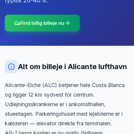
typisk 20-40%.
Find billig billeje nu
Alt om billeje
i
Alicante lufthavn
Alicante-Elche (ALC) betjener hele Costa Blanca
og ligger 12 km sydvest for centrum.
Udlejningsskrankerne er i ankomsthallen,
stueetagen. Parkeringshuset med lejebilerne er i
kælderen — elevator direkte fra terminalen.
AP-7 langs kysten er nu gratis (tidligere