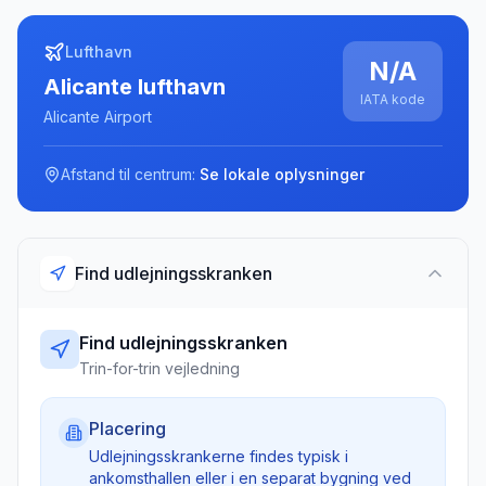
Lufthavn
N/A
Alicante lufthavn
IATA kode
Alicante Airport
Afstand til centrum:
Se lokale oplysninger
Find udlejningsskranken
Find udlejningsskranken
Trin-for-trin vejledning
Placering
Udlejningsskrankerne findes typisk i
ankomsthallen eller i en separat bygning ved