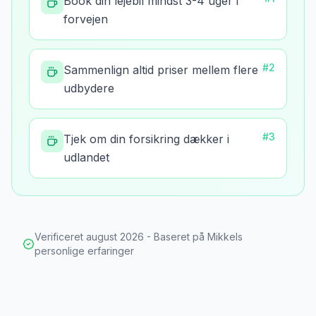
Book din lejebil mindst 3-4 uger i
forvejen
#
2
Sammenlign altid priser mellem flere
udbydere
#
3
Tjek om din forsikring dækker i
udlandet
Verificeret
august 2026
- Baseret på Mikkels
personlige erfaringer