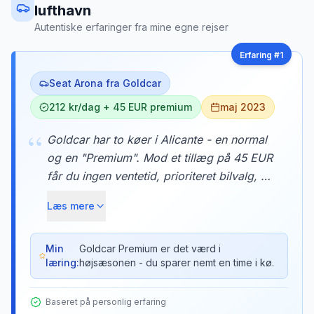
lufthavn
Autentiske erfaringer fra mine egne rejser
Erfaring #
1
Seat Arona fra Goldcar
212 kr/dag + 45 EUR premium
maj 2023
“
Goldcar har to køer i Alicante - en normal
og en "Premium". Mod et tillæg på 45 EUR
får du ingen ventetid, prioriteret bilvalg, og
en dedikeret parkeringsplads lige ved
Læs mere
udgangen. Efter at have stået i den
normale kø i 50 minutter sidste år, var det
pengene værd.
Min
Goldcar Premium er det værd i
læring:
højsæsonen - du sparer nemt en time i kø.
Baseret på personlig erfaring