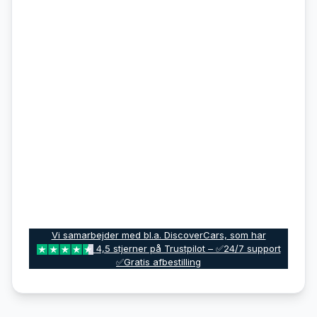
Vi samarbejder med bl.a. DiscoverCars, som har
4,5 stjerner på Trustpilot – ✅24/7 support
✅Gratis afbestilling