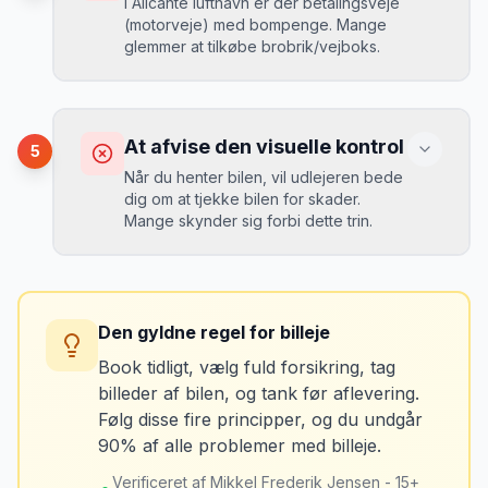
I Alicante lufthavn er der betalingsveje
MJ
(motorveje) med bompenge. Mange
“
En lille bule i døren kostede mig 8.000
glemmer at tilkøbe brobrik/vejboks.
kr. i selvrisiko. Siden har jeg altid
Løsning
booket med fuld forsikring.
”
Vælg altid "full-to-full" politik. Tank bilen
op på en lokal tankstation før aflevering -
Konsekvens
det tager 5 minutter.
Du risikerer at køre forkert for at undgå
At afvise den visuelle kontrol
5
bomveje, eller at betale med kontanter
Når du henter bilen, vil udlejeren bede
ved hver bom (langsommere og dyrere).
dig om at tjekke bilen for skader.
Mange skynder sig forbi dette trin.
Løsning
Spørg udlejeren om vejafgifts-enhed ved
Konsekvens
afhentning. Det koster typisk 50-100 kr. pr.
Du kan blive opkrævet for skader, der
uge og sparer tid og besvær.
Den gyldne regel for billeje
var der før du fik bilen.
Book tidligt, vælg fuld forsikring, tag
billeder af bilen, og tank før aflevering.
Løsning
Følg disse fire principper, og du undgår
Tag billeder af ALLE ridser, buler og
90% af alle problemer med billeje.
skader - selv de mindste. Tag også
billeder af kilometerstanden og
Verificeret af Mikkel Frederik Jensen - 15+