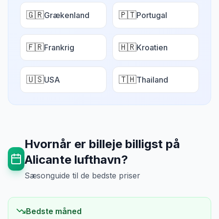
🇬🇷
🇵🇹
Grækenland
Portugal
🇫🇷
🇭🇷
Frankrig
Kroatien
🇺🇸
🇹🇭
USA
Thailand
Hvornår er billeje billigst på
Alicante lufthavn
?
Sæsonguide til de bedste priser
Bedste måned