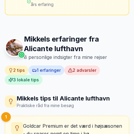
brændstofmåleren.
års erfaring
Mikkels erfaring
Oktober 2024
MJ
“
Jeg fotograferer altid bilen fra alle
vinkler ved afhentning. Det har reddet
Mikkels erfaringer fra
mig fra falske skadeskrav to gange.
”
Alicante lufthavn
8
personlige indsigter fra mine rejser
2
tips
1
erfaringer
2
advarsler
3
lokale tips
Mikkels tips til
Alicante lufthavn
Praktiske råd fra mine besøg
1
Goldcar Premium er det værd i højsæsonen
- du sparer nemt en time i kø.