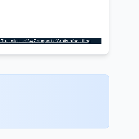
 Trustpilot – ✅24/7 support ✅Gratis afbestilling