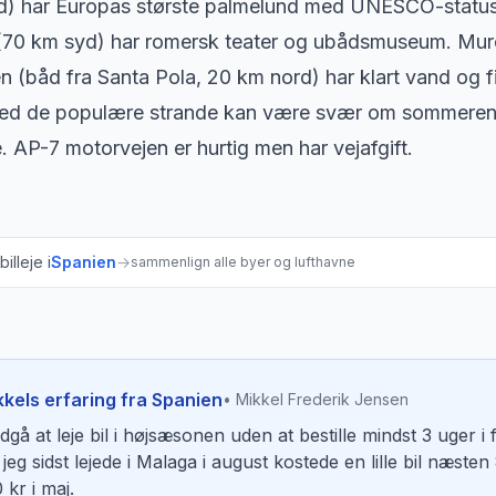
d) har Europas største palmelund med UNESCO-status
(70 km syd) har romersk teater og ubådsmuseum. Murci
 (båd fra Santa Pola, 20 km nord) har klart vand og f
ved de populære strande kan være svær om sommeren. 
e. AP-7 motorvejen er hurtig men har vejafgift.
illeje i
Spanien
→
sammenlign alle byer og lufthavne
kkels erfaring fra Spanien
• Mikkel Frederik Jensen
gå at leje bil i højsæsonen uden at bestille mindst 3 uger i
jeg sidst lejede i Malaga i august kostede en lille bil næs
 kr i maj.