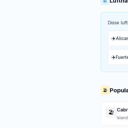
Lufth
Disse luf
✈️
Alica
✈️
Fuert
Populæ
🏖️
Cabr
🏖️
Island