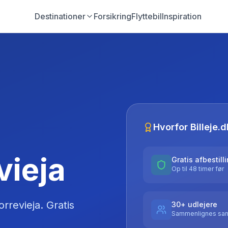
Destinationer
Forsikring
Flyttebil
Inspiration
Hvorfor Billeje.d
evieja
Gratis afbestill
Op til 48 timer før
orrevieja
. Gratis
30+ udlejere
Sammenlignes sam