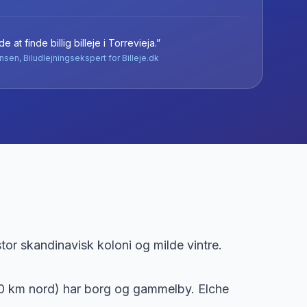
e at finde billig billeje
i
Torrevieja
.”
nsen, Biludlejningsekspert for Billeje.dk
 stor skandinavisk koloni og milde vintre.
50 km nord) har borg og gammelby. Elche