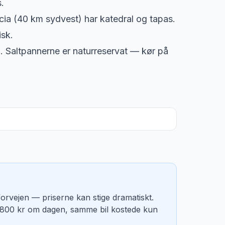
.
a (40 km sydvest) har katedral og tapas.
isk.
Saltpannerne er naturreservat — kør på
 forvejen — priserne kan stige dramatiskt.
ten 800 kr om dagen, samme bil kostede kun