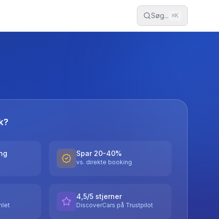
Søg...
⌘
K
k?
ing
Spar 20-40%
vs. direkte booking
4,5/5 stjerner
let
DiscoverCars på Trustpilot