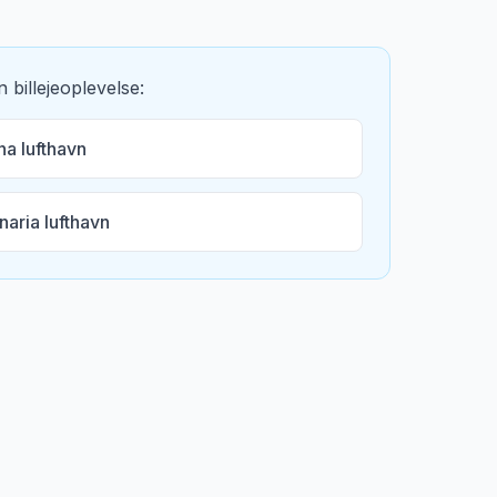
 billejeoplevelse:
na lufthavn
aria lufthavn