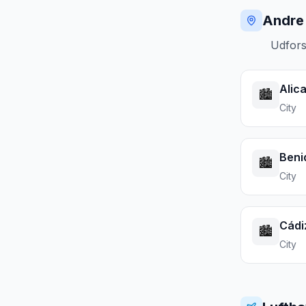
Andre 
Udfors
Alic
🏙️
City
Beni
🏙️
City
Cádi
🏙️
City