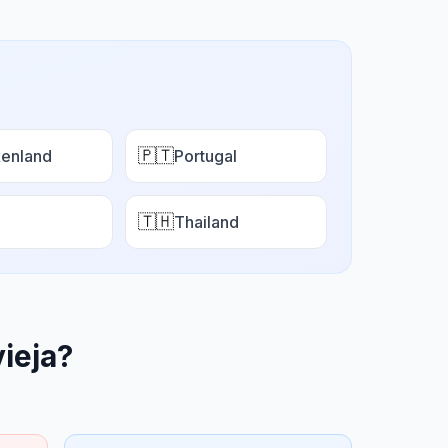
🇵🇹
enland
Portugal
🇹🇭
Thailand
ieja
?