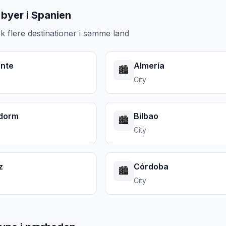
byer i Spanien
k flere destinationer i samme land
ante
Almería
🏙️
City
dorm
Bilbao
🏙️
City
z
Córdoba
🏙️
City