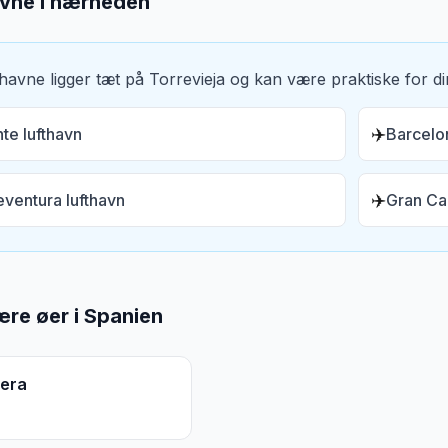
avne i nærheden
thavne ligger tæt på
Torrevieja
og kan være praktiske for din
✈️
nte lufthavn
Barcelo
✈️
eventura lufthavn
Gran Can
re øer i
Spanien
era