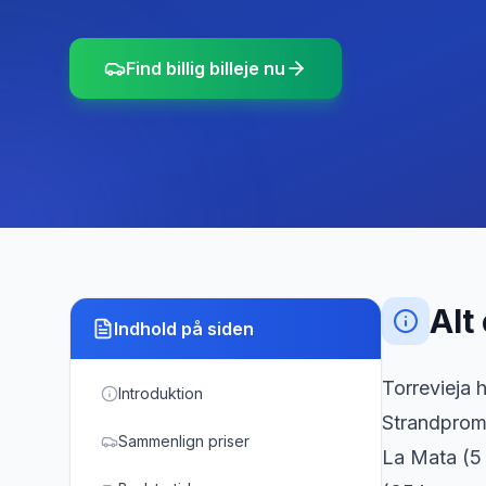
Find billig billeje nu
Alt
Indhold på siden
Torrevieja h
Introduktion
Strandprom
Sammenlign priser
La Mata (5 