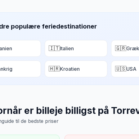
dre populære feriedestinationer
🇮🇹
🇬🇷
anien
Italien
Græk
🇭🇷
🇺🇸
ankrig
Kroatien
USA
rnår er billeje billigst på
Torrev
uide til de bedste priser