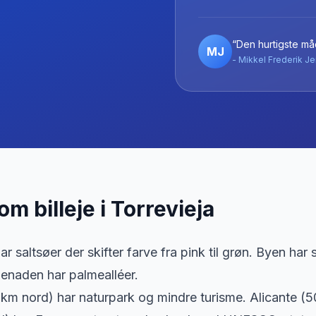
“Den hurtigste måd
MJ
- Mikkel Frederik Je
 om billeje
i
Torrevieja
ar saltsøer der skifter farve fra pink til grøn. Byen har
enaden har palmealléer.
km nord) har naturpark og mindre turisme. Alicante (