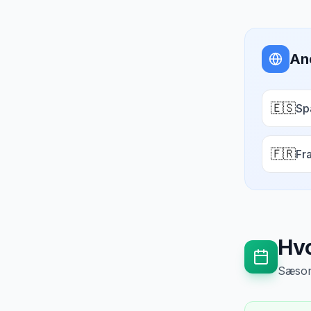
An
🇪🇸
Sp
🇫🇷
Fr
Hvo
Sæsong