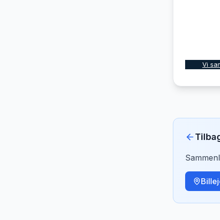
Vi sa
Tilba
Sammenlig
Bille