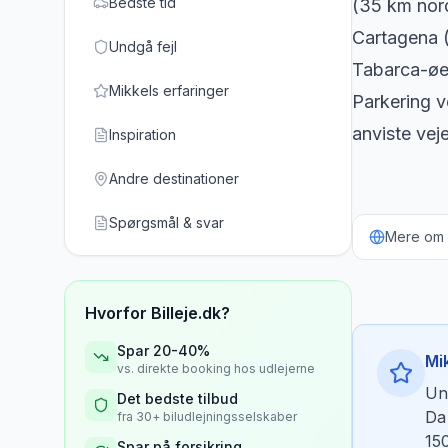
Bedste tid
(35 km nor
Cartagena 
Undgå fejl
Tabarca-øen
Mikkels erfaringer
Parkering 
anviste vej
Inspiration
Andre destinationer
Spørgsmål & svar
Mere om b
Hvorfor Billeje.dk?
Spar 20-40%
Mi
vs. direkte booking hos udlejerne
Und
Det bedste tilbud
Da 
fra 30+ biludlejningsselskaber
150
Spar på forsikring