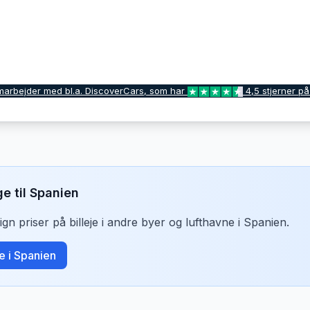
marbejder med bl.a. DiscoverCars, som har
4,5 stjerner på
ge til
Spanien
n priser på billeje i andre byer og lufthavne i
Spanien
.
je i
Spanien