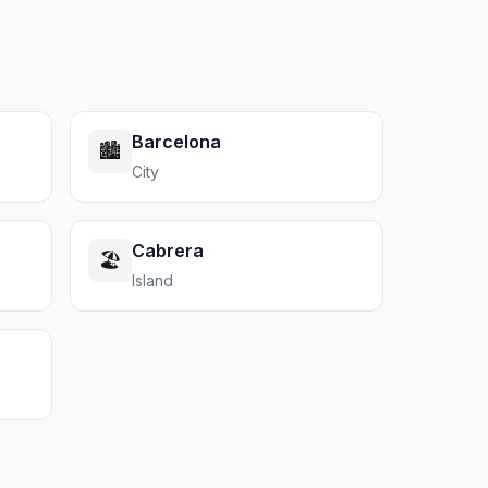
Barcelona
🏙️
City
Cabrera
🏖️
Island