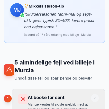
Mikkels sæson-tip
MJ
“
Skuldersæsonen (april-maj og sept-
okt) giver typisk 30-40% lavere priser
end højsæsonen.
”
Baseret på
17
+ års erfaring med billeje i
Murcia
5
almindelige fejl ved billeje
i
Murcia
Undgå disse fejl og spar penge og besvær
At booke for sent
1
Mange venter til sidste øjeblik med at