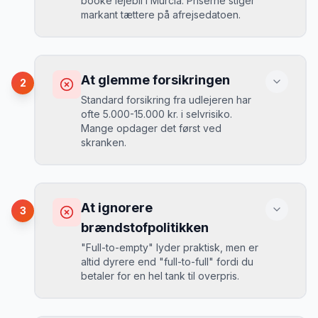
booke lejebil i Murcia. Priserne stiger
markant tættere på afrejsedatoen.
Konsekvens
Du betaler 30-50% mere, og de bedste
At glemme forsikringen
2
biler er udsolgt.
Standard forsikring fra udlejeren har
ofte 5.000-15.000 kr. i selvrisiko.
Mange opdager det først ved
Løsning
skranken.
Book 4-6 uger før din rejse. I højsæsonen
(juni-august) bør du booke 6-8 uger før.
Konsekvens
Ved selv en mindre skade kan du blive
At ignorere
3
opkrævet tusindvis af kroner.
Mikkels erfaring
August 2024
MJ
brændstofpolitikken
“
I august 2024 så jeg priserne i Murcia
"Full-to-empty" lyder praktisk, men er
stige fra 189 kr/dag til 349 kr/dag på
altid dyrere end "full-to-full" fordi du
bare 2 uger. Book tidligt!
”
Løsning
betaler for en hel tank til overpris.
Book altid med fuld kaskoforsikring uden
selvrisiko. Det koster typisk 30-50 kr.
ekstra pr. dag, men giver ro i sindet.
Konsekvens