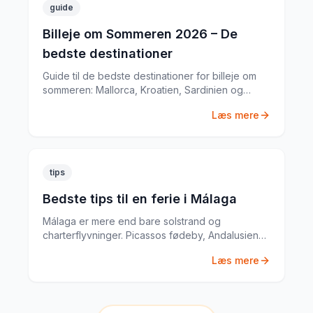
guide
Billeje om Sommeren 2026 – De
bedste destinationer
Guide til de bedste destinationer for billeje om
sommeren: Mallorca, Kroatien, Sardinien og
mere. Med priseksempler fra mine egne ture.
Læs mere
tips
Bedste tips til en ferie i Málaga
Málaga er mere end bare solstrand og
charterflyvninger. Picassos fødeby, Andalusiens
bedste tapas og en historisk gamlebykerne gør
Læs mere
Málaga til en komplet ferieby.