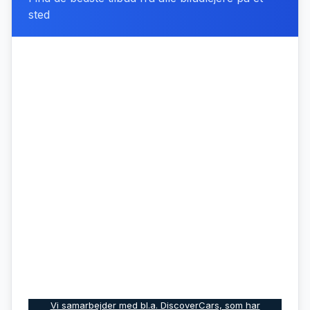
sted
Vi samarbejder med bl.a. DiscoverCars, som har