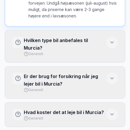
forvejen. Undgå højsæsonen (juli-august) hvis
muligt, da priserne kan være 2-3 gange
højere end i lavsæsonen.
Hvilken type bil anbefales til
Murcia?
Generelt
I Murcia er en kompakt bil ofte det bedste
valg - nem at parkere og brændstofeffektiv.
Er der brug for forsikring når jeg
Vælg større bil kun hvis du har meget bagage
lejer bil i Murcia?
eller mange passagerer.
Generelt
Basis forsikring (CDW/LDW) er typisk
inkluderet, men har ofte høj selvrisiko. Overvej
Hvad koster det at leje bil i Murcia?
at købe fuld dækning eller brug dit kreditkorts
Generelt
rejseforsikring. Tjek altid hvad der er
inkluderet inden afhentning.
Priserne i Murcia varierer efter sæson og