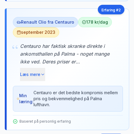
Erfaring #
2
Renault Clio fra Centauro
178 kr/dag
september 2023
“
Centauro har faktisk skranke direkte i
ankomsthallen på Palma - noget mange
ikke ved. Deres priser er
konkurrencedygtige med off-airport
Læs mere
selskaberne, men du undgår shuttle-
helvetet. Parkeringshuset med deres biler
er kun 3 minutters gang via den
Centauro er det bedste kompromis mellem
Min
pris og bekvemmelighed på Palma
overdækkede gangbro.
læring:
lufthavn.
Baseret på personlig erfaring