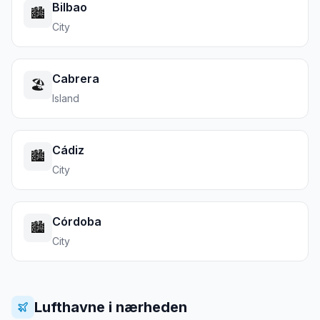
Bilbao
🏙️
City
Cabrera
🏖️
Island
Cádiz
🏙️
City
Córdoba
🏙️
City
Lufthavne i nærheden