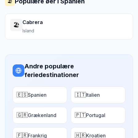
Populære øer i
Spanien
🏖️
Cabrera
🏖️
Island
Andre populære
feriedestinationer
🇪🇸
🇮🇹
Spanien
Italien
🇬🇷
🇵🇹
Grækenland
Portugal
🇫🇷
🇭🇷
Frankrig
Kroatien