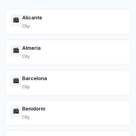
Alicante
🏙️
City
Almería
🏙️
City
Barcelona
🏙️
City
Benidorm
🏙️
City