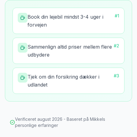
#
1
Book din lejebil mindst 3-4 uger i
forvejen
#
2
Sammenlign altid priser mellem flere
udbydere
#
3
Tjek om din forsikring dækker i
udlandet
Verificeret
august 2026
- Baseret på Mikkels
personlige erfaringer