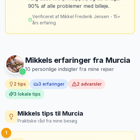
Tag billeder af ALLE ridser, buler og
90% af alle problemer med billeje.
skader - selv de mindste. Tag også
billeder af kilometerstanden og
Verificeret af Mikkel Frederik Jensen - 15+
brændstofmåleren.
års erfaring
Mikkels erfaring
Oktober 2024
MJ
“
Jeg fotograferer altid bilen fra alle
vinkler ved afhentning. Det har reddet
Mikkels erfaringer fra
Murcia
mig fra falske skadeskrav to gange.
”
10
personlige indsigter fra mine rejser
2
tips
3
erfaringer
2
advarsler
3
lokale tips
Mikkels tips til
Murcia
Praktiske råd fra mine besøg
1