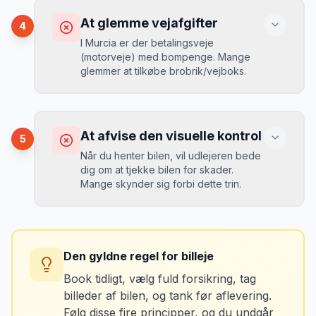
Du betaler 20-30% mere for brændstof,
At glemme vejafgifter
4
da udlejeren tager høje benzinpriser.
Mikkels erfaring
September 2023
I Murcia er der betalingsveje
MJ
(motorveje) med bompenge. Mange
“
En lille bule i døren kostede mig 8.000
glemmer at tilkøbe brobrik/vejboks.
kr. i selvrisiko. Siden har jeg altid
Løsning
booket med fuld forsikring.
”
Vælg altid "full-to-full" politik. Tank bilen
op på en lokal tankstation før aflevering -
Konsekvens
det tager 5 minutter.
Du risikerer at køre forkert for at undgå
At afvise den visuelle kontrol
5
bomveje, eller at betale med kontanter
Når du henter bilen, vil udlejeren bede
ved hver bom (langsommere og dyrere).
dig om at tjekke bilen for skader.
Mange skynder sig forbi dette trin.
Løsning
Spørg udlejeren om vejafgifts-enhed ved
Konsekvens
afhentning. Det koster typisk 50-100 kr. pr.
Du kan blive opkrævet for skader, der
uge og sparer tid og besvær.
Den gyldne regel for billeje
var der før du fik bilen.
Book tidligt, vælg fuld forsikring, tag
billeder af bilen, og tank før aflevering.
Løsning
Følg disse fire principper, og du undgår