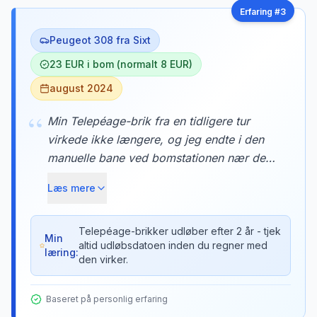
Erfaring #
3
Peugeot 308 fra Sixt
23 EUR i bom (normalt 8 EUR)
august 2024
“
Min Telepéage-brik fra en tidligere tur
virkede ikke længere, og jeg endte i den
manuelle bane ved bomstationen nær den
franske grænse. Det kostede mig 23 EUR i
Læs mere
kontanter for en strækning der normalt
koster 8 EUR med brik. Kassedamen
forklarede at brikkerne udløber efter 2 år.
Telepéage-brikker udløber efter 2 år - tjek
Min
altid udløbsdatoen inden du regner med
læring:
den virker.
Baseret på personlig erfaring