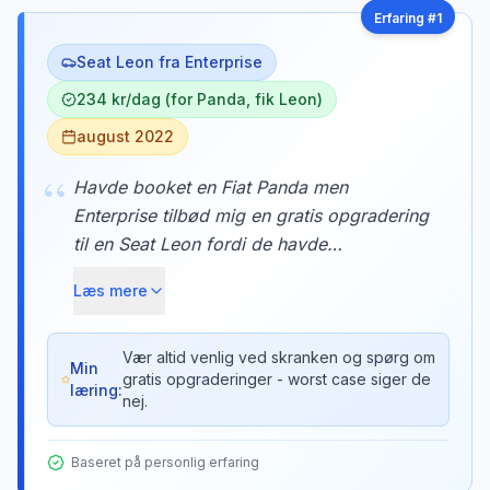
Erfaring #
1
Seat Leon fra Enterprise
234 kr/dag (for Panda, fik Leon)
august 2022
“
Havde booket en Fiat Panda men
Enterprise tilbød mig en gratis opgradering
til en Seat Leon fordi de havde
overbooket. Den ekstra plads var guld
Læs mere
værd på turen til Marbella med al vores
bagage. Tricket er at være venlig og
spørge pænt - de har ofte biler i overskud
Vær altid venlig ved skranken og spørg om
Min
gratis opgraderinger - worst case siger de
om morgenen.
læring:
nej.
Baseret på personlig erfaring