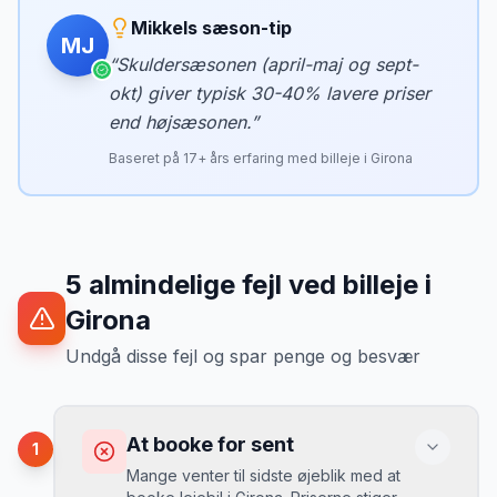
Mikkels sæson-tip
MJ
“
Skuldersæsonen (april-maj og sept-
okt) giver typisk 30-40% lavere priser
end højsæsonen.
”
Baseret på
17
+ års erfaring med billeje i
Girona
5
almindelige fejl ved billeje
i
Girona
Undgå disse fejl og spar penge og besvær
At booke for sent
1
Mange venter til sidste øjeblik med at