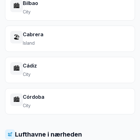
Bilbao
🏙️
City
Cabrera
🏖️
Island
Cádiz
🏙️
City
Córdoba
🏙️
City
Lufthavne i nærheden