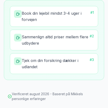
#
1
Book din lejebil mindst 3-4 uger i
forvejen
#
2
Sammenlign altid priser mellem flere
udbydere
#
3
Tjek om din forsikring dækker i
udlandet
Verificeret
august 2026
- Baseret på Mikkels
personlige erfaringer