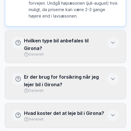
forvejen. Undgå højsæsonen (juli-august) hvis
muligt, da priserne kan være 2-3 gange
højere end i lavsæsonen.
Hvilken type bil anbefales til
Girona?
Generelt
I Girona er en kompakt bil ofte det bedste
valg - nem at parkere og brændstofeffektiv.
Er der brug for forsikring når jeg
Vælg større bil kun hvis du har meget bagage
lejer bil i Girona?
eller mange passagerer.
Generelt
Basis forsikring (CDW/LDW) er typisk
inkluderet, men har ofte høj selvrisiko. Overvej
Hvad koster det at leje bil i Girona?
at købe fuld dækning eller brug dit kreditkorts
Generelt
rejseforsikring. Tjek altid hvad der er
inkluderet inden afhentning.
Priserne i Girona varierer efter sæson og