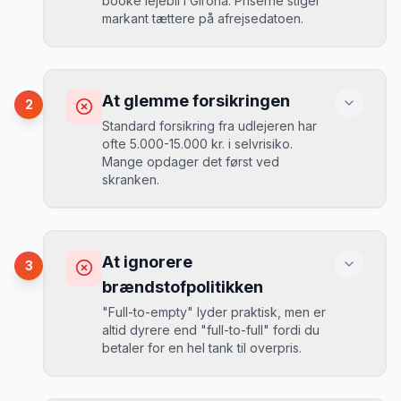
booke lejebil i Girona. Priserne stiger
markant tættere på afrejsedatoen.
Konsekvens
Du betaler 30-50% mere, og de bedste
At glemme forsikringen
2
biler er udsolgt.
Standard forsikring fra udlejeren har
ofte 5.000-15.000 kr. i selvrisiko.
Mange opdager det først ved
Løsning
skranken.
Book 4-6 uger før din rejse. I højsæsonen
(juni-august) bør du booke 6-8 uger før.
Konsekvens
Ved selv en mindre skade kan du blive
At ignorere
3
opkrævet tusindvis af kroner.
Mikkels erfaring
August 2024
MJ
brændstofpolitikken
“
I august 2024 så jeg priserne i Girona
"Full-to-empty" lyder praktisk, men er
stige fra 189 kr/dag til 349 kr/dag på
altid dyrere end "full-to-full" fordi du
bare 2 uger. Book tidligt!
”
Løsning
betaler for en hel tank til overpris.
Book altid med fuld kaskoforsikring uden
selvrisiko. Det koster typisk 30-50 kr.
ekstra pr. dag, men giver ro i sindet.
Konsekvens