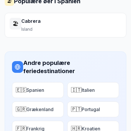
Populære øer i
Spanien
🏖️
Cabrera
🏖️
Island
Andre populære
feriedestinationer
🇪🇸
🇮🇹
Spanien
Italien
🇬🇷
🇵🇹
Grækenland
Portugal
🇫🇷
🇭🇷
Frankrig
Kroatien