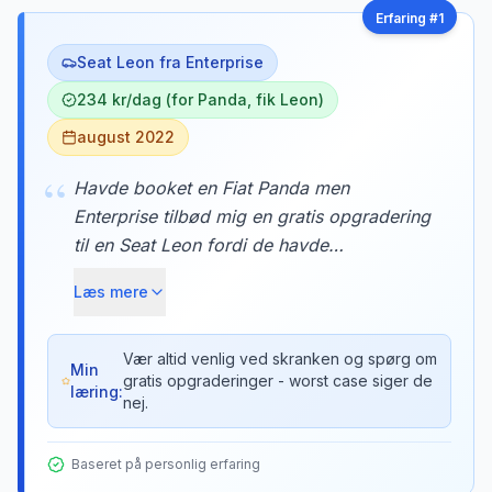
Erfaring #
1
Seat Leon fra Enterprise
234 kr/dag (for Panda, fik Leon)
august 2022
“
Havde booket en Fiat Panda men
Enterprise tilbød mig en gratis opgradering
til en Seat Leon fordi de havde
overbooket. Den ekstra plads var guld
Læs mere
værd på turen til Marbella med al vores
bagage. Tricket er at være venlig og
spørge pænt - de har ofte biler i overskud
Vær altid venlig ved skranken og spørg om
Min
gratis opgraderinger - worst case siger de
om morgenen.
læring:
nej.
Baseret på personlig erfaring