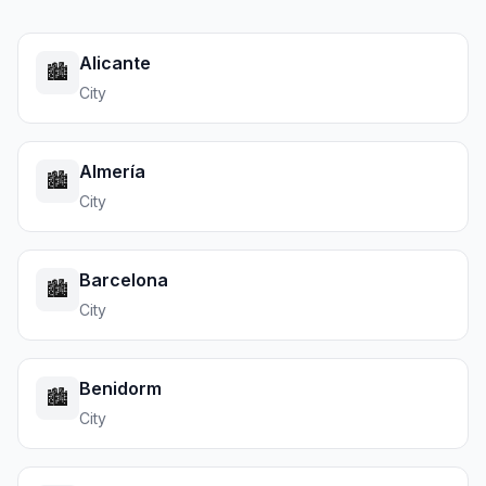
Alicante
🏙️
City
Almería
🏙️
City
Barcelona
🏙️
City
Benidorm
🏙️
City