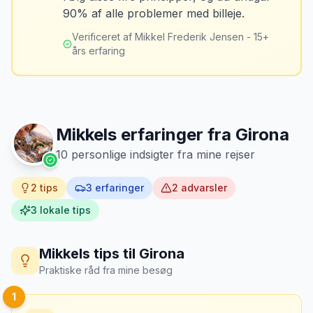
Tag billeder af ALLE ridser, buler og
90% af alle problemer med billeje.
skader - selv de mindste. Tag også
billeder af kilometerstanden og
Verificeret af Mikkel Frederik Jensen - 15+
brændstofmåleren.
års erfaring
Mikkels erfaring
Oktober 2024
MJ
“
Jeg fotograferer altid bilen fra alle
vinkler ved afhentning. Det har reddet
Mikkels erfaringer fra
Girona
mig fra falske skadeskrav to gange.
”
10
personlige indsigter fra mine rejser
2
tips
3
erfaringer
2
advarsler
3
lokale tips
Mikkels tips til
Girona
Praktiske råd fra mine besøg
1