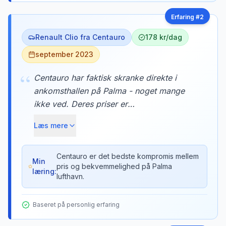
Erfaring #
2
Renault Clio fra Centauro
178 kr/dag
september 2023
“
Centauro har faktisk skranke direkte i
ankomsthallen på Palma - noget mange
ikke ved. Deres priser er
konkurrencedygtige med off-airport
Læs mere
selskaberne, men du undgår shuttle-
helvetet. Parkeringshuset med deres biler
er kun 3 minutters gang via den
Centauro er det bedste kompromis mellem
Min
pris og bekvemmelighed på Palma
overdækkede gangbro.
læring:
lufthavn.
Baseret på personlig erfaring