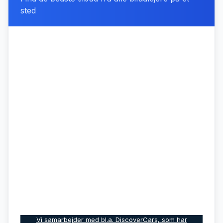
sted
Vi samarbejder med bl.a. DiscoverCars, som har