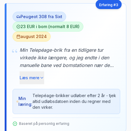
Erfaring #
3
Peugeot 308 fra Sixt
23 EUR i bom (normalt 8 EUR)
august 2024
“
Min Telepéage-brik fra en tidligere tur
virkede ikke længere, og jeg endte i den
manuelle bane ved bomstationen nær den
franske grænse. Det kostede mig 23 EUR i
Læs mere
kontanter for en strækning der normalt
koster 8 EUR med brik. Kassedamen
forklarede at brikkerne udløber efter 2 år.
Telepéage-brikker udløber efter 2 år - tjek
Min
altid udløbsdatoen inden du regner med
læring:
den virker.
Baseret på personlig erfaring