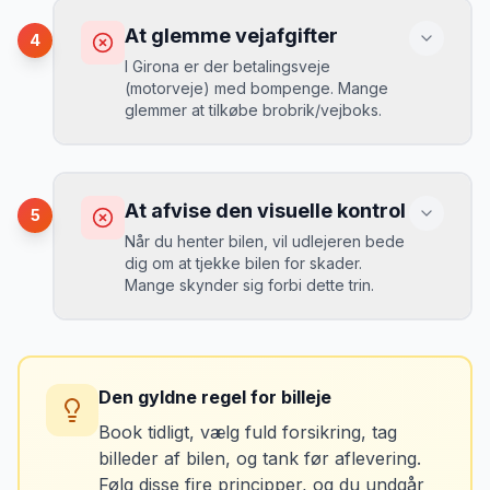
Du betaler 20-30% mere for brændstof,
At glemme vejafgifter
4
da udlejeren tager høje benzinpriser.
Mikkels erfaring
September 2023
I Girona er der betalingsveje
MJ
(motorveje) med bompenge. Mange
“
En lille bule i døren kostede mig 8.000
glemmer at tilkøbe brobrik/vejboks.
kr. i selvrisiko. Siden har jeg altid
Løsning
booket med fuld forsikring.
”
Vælg altid "full-to-full" politik. Tank bilen
op på en lokal tankstation før aflevering -
Konsekvens
det tager 5 minutter.
Du risikerer at køre forkert for at undgå
At afvise den visuelle kontrol
5
bomveje, eller at betale med kontanter
Når du henter bilen, vil udlejeren bede
ved hver bom (langsommere og dyrere).
dig om at tjekke bilen for skader.
Mange skynder sig forbi dette trin.
Løsning
Spørg udlejeren om vejafgifts-enhed ved
Konsekvens
afhentning. Det koster typisk 50-100 kr. pr.
Du kan blive opkrævet for skader, der
uge og sparer tid og besvær.
Den gyldne regel for billeje
var der før du fik bilen.
Book tidligt, vælg fuld forsikring, tag
billeder af bilen, og tank før aflevering.
Løsning
Følg disse fire principper, og du undgår