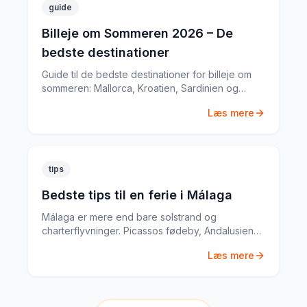
guide
Billeje om Sommeren 2026 – De
bedste destinationer
Guide til de bedste destinationer for billeje om
sommeren: Mallorca, Kroatien, Sardinien og
mere. Med priseksempler fra mine egne ture.
Læs mere
tips
Bedste tips til en ferie i Málaga
Málaga er mere end bare solstrand og
charterflyvninger. Picassos fødeby, Andalusiens
bedste tapas og en historisk gamlebykerne gør
Læs mere
Málaga til en komplet ferieby.