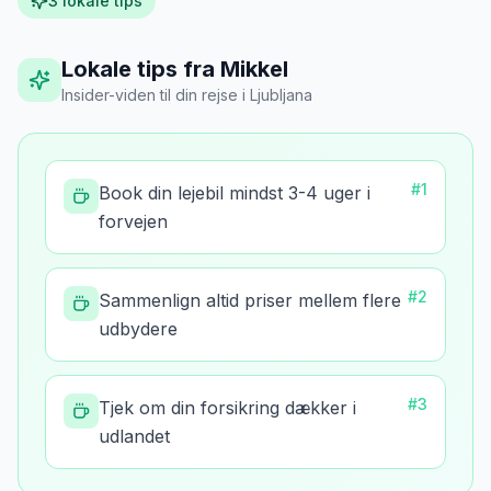
3
lokale tips
Lokale tips fra Mikkel
Insider-viden til din rejse
i
Ljubljana
#
1
Book din lejebil mindst 3-4 uger i
forvejen
#
2
Sammenlign altid priser mellem flere
udbydere
#
3
Tjek om din forsikring dækker i
udlandet