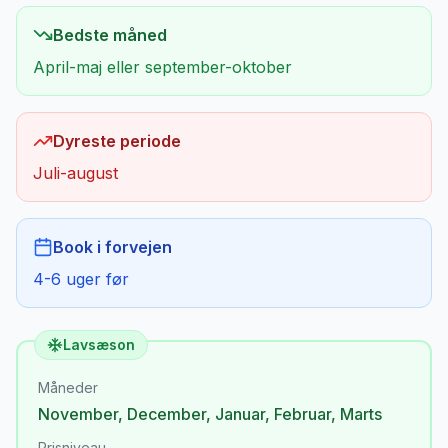
Bedste måned
April-maj eller september-oktober
Dyreste periode
Juli-august
Book i forvejen
4-6 uger før
Lavsæson
Måneder
November
,
December
,
Januar
,
Februar
,
Marts
Prisniveau