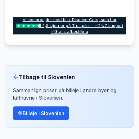
Vi samarbejder med bl.a. DiscoverCars, som har
4,5 stjerner på Trustpilot – ✅24/7 support
✅Gratis afbestilling
Tilbage til
Slovenien
Sammenlign priser på billeje i andre byer og
lufthavne i
Slovenien
.
Billeje i
Slovenien