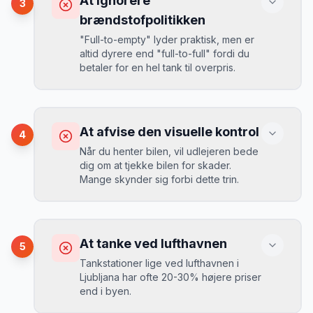
At ignorere
3
opkrævet tusindvis af kroner.
Mikkels erfaring
August 2024
MJ
brændstofpolitikken
“
I august 2024 så jeg priserne i
"Full-to-empty" lyder praktisk, men er
Ljubljana stige fra 189 kr/dag til 349
altid dyrere end "full-to-full" fordi du
kr/dag på bare 2 uger. Book tidligt!
”
Løsning
betaler for en hel tank til overpris.
Book altid med fuld kaskoforsikring uden
selvrisiko. Det koster typisk 30-50 kr.
ekstra pr. dag, men giver ro i sindet.
Konsekvens
Du betaler 20-30% mere for brændstof,
At afvise den visuelle kontrol
4
da udlejeren tager høje benzinpriser.
Mikkels erfaring
September 2023
Når du henter bilen, vil udlejeren bede
MJ
dig om at tjekke bilen for skader.
“
En lille bule i døren kostede mig 8.000
Mange skynder sig forbi dette trin.
kr. i selvrisiko. Siden har jeg altid
Løsning
booket med fuld forsikring.
”
Vælg altid "full-to-full" politik. Tank bilen
op på en lokal tankstation før aflevering -
Konsekvens
det tager 5 minutter.
Du kan blive opkrævet for skader, der
At tanke ved lufthavnen
5
var der før du fik bilen.
Tankstationer lige ved lufthavnen i
Ljubljana har ofte 20-30% højere priser
end i byen.
Løsning