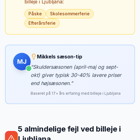
billeje i
Ljubljana
:
Påske
Skolesommerferie
Efterårsferie
Mikkels sæson-tip
MJ
“
Skuldersæsonen (april-maj og sept-
okt) giver typisk 30-40% lavere priser
end højsæsonen.
”
Baseret på
17
+ års erfaring med billeje i
Ljubljana
5
almindelige fejl ved billeje
i
Ljubljana