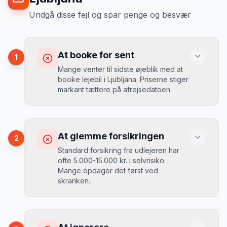
Undgå disse fejl og spar penge og besvær
At booke for sent
1
Mange venter til sidste øjeblik med at
booke lejebil i Ljubljana. Priserne stiger
markant tættere på afrejsedatoen.
Konsekvens
Du betaler 30-50% mere, og de bedste
At glemme forsikringen
2
biler er udsolgt.
Standard forsikring fra udlejeren har
ofte 5.000-15.000 kr. i selvrisiko.
Mange opdager det først ved
Løsning
skranken.
Book 4-6 uger før din rejse. I højsæsonen
(juni-august) bør du booke 6-8 uger før.
Konsekvens
Ved selv en mindre skade kan du blive