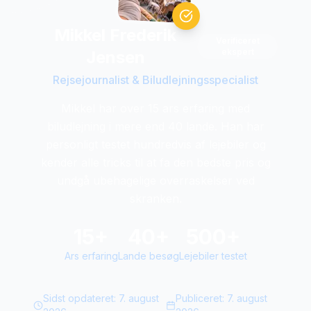
Mikkel Frederik
Verificeret
ekspert
Jensen
Rejsejournalist & Biludlejningsspecialist
Mikkel har over 15 ars erfaring med
biludlejning i mere end 40 lande. Han har
personligt testet hundredvis af lejebiler og
kender alle tricks til at fa den bedste pris og
undgå ubehagelige overraskelser ved
skranken.
15+
40+
500+
Ars erfaring
Lande besøg
Lejebiler testet
Sidst opdateret:
7. august
Publiceret:
7. august