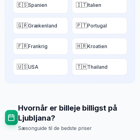
🇪🇸
🇮🇹
Spanien
Italien
🇬🇷
🇵🇹
Grækenland
Portugal
🇫🇷
🇭🇷
Frankrig
Kroatien
🇺🇸
🇹🇭
USA
Thailand
Hvornår er billeje billigst på
Ljubljana
?
Sæsonguide til de bedste priser