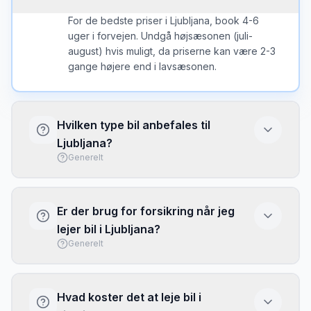
For de bedste priser i Ljubljana, book 4-6
uger i forvejen. Undgå højsæsonen (juli-
august) hvis muligt, da priserne kan være 2-3
gange højere end i lavsæsonen.
Hvilken type bil anbefales til
Ljubljana?
Generelt
I Ljubljana er en kompakt bil ofte det bedste
valg - nem at parkere og brændstofeffektiv.
Er der brug for forsikring når jeg
Vælg større bil kun hvis du har meget bagage
lejer bil i Ljubljana?
eller mange passagerer.
Generelt
Basis forsikring (CDW/LDW) er typisk
inkluderet, men har ofte høj selvrisiko. Overvej
Hvad koster det at leje bil i
at købe fuld dækning eller brug dit kreditkorts