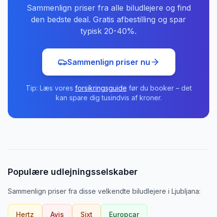
Sammenlign priser fra alle biludlejere og find
den bedste deal. Gratis afbestilling og spar
typisk 20-40%.
Sammenlign priser nu
Tip: Læs vores
forsikringsguide
før du booker – det
kan spare dig tusindvis af kroner.
Populære udlejningsselskaber
Sammenlign priser fra disse velkendte biludlejere
i
Ljubljana
:
Hertz
Avis
Sixt
Europcar