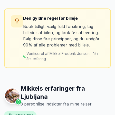
Tag billeder af ALLE ridser, buler og
skader - selv de mindste. Tag også
Konsekvens
billeder af kilometerstanden og
Du betaler unødvendigt meget for den
brændstofmåleren.
Den gyldne regel for billeje
sidste tankning.
Book tidligt, vælg fuld forsikring, tag
billeder af bilen, og tank før aflevering.
Mikkels erfaring
Oktober 2024
Løsning
MJ
Følg disse fire principper, og du undgår
“
Jeg fotograferer altid bilen fra alle
Tank bilen op et par kilometer fra
90% af alle problemer med billeje.
vinkler ved afhentning. Det har reddet
lufthavnen dagen før aflevering. Priserne
mig fra falske skadeskrav to gange.
”
er markant lavere.
Verificeret af Mikkel Frederik Jensen - 15+
års erfaring
Mikkels erfaringer fra
Ljubljana
3
personlige indsigter fra mine rejser