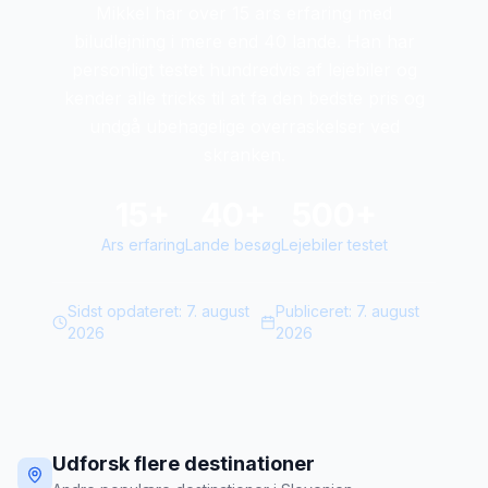
Mikkel har over 15 ars erfaring med
biludlejning i mere end 40 lande. Han har
personligt testet hundredvis af lejebiler og
kender alle tricks til at fa den bedste pris og
undgå ubehagelige overraskelser ved
skranken.
15+
40+
500+
Ars erfaring
Lande besøg
Lejebiler testet
Sidst opdateret:
7. august
Publiceret:
7. august
2026
2026
Udforsk flere destinationer