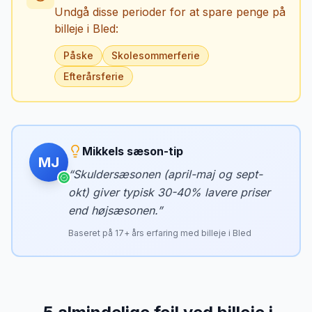
Undgå disse perioder for at spare penge på
billeje i
Bled
:
Påske
Skolesommerferie
Efterårsferie
Mikkels sæson-tip
MJ
“
Skuldersæsonen (april-maj og sept-
okt) giver typisk 30-40% lavere priser
end højsæsonen.
”
Baseret på
17
+ års erfaring med billeje i
Bled