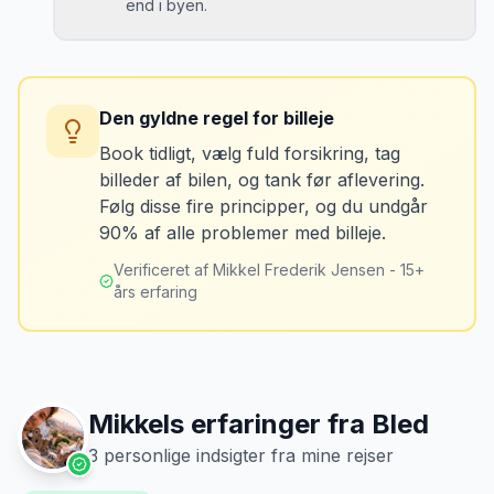
end i byen.
Løsning
Tag billeder af ALLE ridser, buler og
skader - selv de mindste. Tag også
Konsekvens
billeder af kilometerstanden og
Du betaler unødvendigt meget for den
brændstofmåleren.
Den gyldne regel for billeje
sidste tankning.
Book tidligt, vælg fuld forsikring, tag
billeder af bilen, og tank før aflevering.
Mikkels erfaring
Oktober 2024
Løsning
MJ
Følg disse fire principper, og du undgår
“
Jeg fotograferer altid bilen fra alle
Tank bilen op et par kilometer fra
90% af alle problemer med billeje.
vinkler ved afhentning. Det har reddet
lufthavnen dagen før aflevering. Priserne
mig fra falske skadeskrav to gange.
”
er markant lavere.
Verificeret af Mikkel Frederik Jensen - 15+
års erfaring
Mikkels erfaringer fra
Bled
3
personlige indsigter fra mine rejser