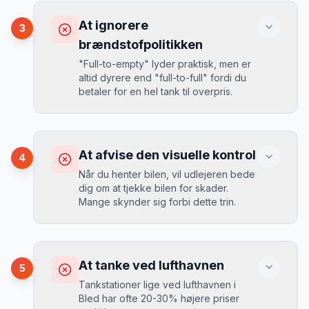
Konsekvens
Ved selv en mindre skade kan du blive
At ignorere
3
opkrævet tusindvis af kroner.
Mikkels erfaring
August 2024
MJ
brændstofpolitikken
“
I august 2024 så jeg priserne i Bled
"Full-to-empty" lyder praktisk, men er
stige fra 189 kr/dag til 349 kr/dag på
altid dyrere end "full-to-full" fordi du
bare 2 uger. Book tidligt!
”
Løsning
betaler for en hel tank til overpris.
Book altid med fuld kaskoforsikring uden
selvrisiko. Det koster typisk 30-50 kr.
ekstra pr. dag, men giver ro i sindet.
Konsekvens
Du betaler 20-30% mere for brændstof,
At afvise den visuelle kontrol
4
da udlejeren tager høje benzinpriser.
Mikkels erfaring
September 2023
Når du henter bilen, vil udlejeren bede
MJ
dig om at tjekke bilen for skader.
“
En lille bule i døren kostede mig 8.000
Mange skynder sig forbi dette trin.
kr. i selvrisiko. Siden har jeg altid
Løsning
booket med fuld forsikring.
”
Vælg altid "full-to-full" politik. Tank bilen
op på en lokal tankstation før aflevering -
Konsekvens
det tager 5 minutter.
Du kan blive opkrævet for skader, der
At tanke ved lufthavnen
5
var der før du fik bilen.
Tankstationer lige ved lufthavnen i
Bled har ofte 20-30% højere priser