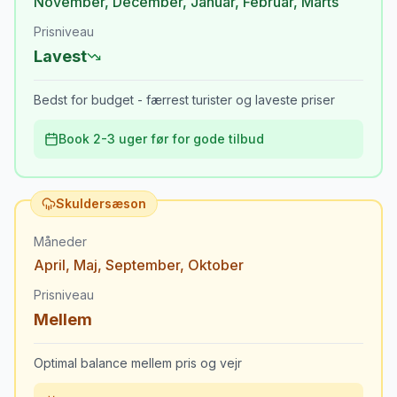
November
,
December
,
Januar
,
Februar
,
Marts
Prisniveau
Lavest
Bedst for budget - færrest turister og laveste priser
Book 2-3 uger før for gode tilbud
Skuldersæson
Måneder
April
,
Maj
,
September
,
Oktober
Prisniveau
Mellem
Optimal balance mellem pris og vejr