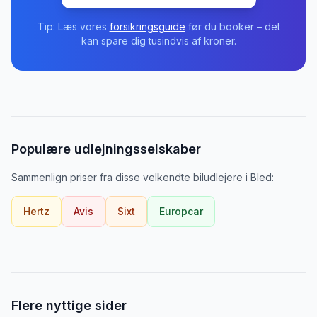
Tip: Læs vores
forsikringsguide
før du booker – det
kan spare dig tusindvis af kroner.
Populære udlejningsselskaber
Sammenlign priser fra disse velkendte biludlejere
i
Bled
:
Hertz
Avis
Sixt
Europcar
Flere nyttige sider