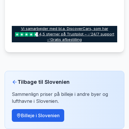
Vi samarbejder med bl.a. DiscoverCars, som har
4,5 stjerner på Trustpilot – ✅24/7 support
✅Gratis afbestilling
Tilbage til
Slovenien
Sammenlign priser på billeje i andre byer og
lufthavne i
Slovenien
.
Billeje i
Slovenien