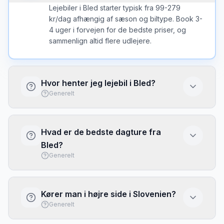
Lejebiler i Bled starter typisk fra 99-279
kr/dag afhængig af sæson og biltype. Book 3-
4 uger i forvejen for de bedste priser, og
sammenlign altid flere udlejere.
Hvor henter jeg lejebil i Bled?
Generelt
Du kan hente lejebil ved Ljubljana Lufthavn
eller ved kontorer i byen. Lufthavnen har
Hvad er de bedste dagture fra
typisk flere udlejere direkte i terminalen med
Bled?
kort ventetid.
Generelt
Med lejebil fra Bled kan du nemt udforske:
Søen med kirken på øen er Sloveniens ikon.
Kører man i højre side i Slovenien?
Vintgar-kløften er 4 km. Sammenlign priser for
Generelt
at få den bedste deal.
Ja, i Slovenien kører man i højre side. Det er