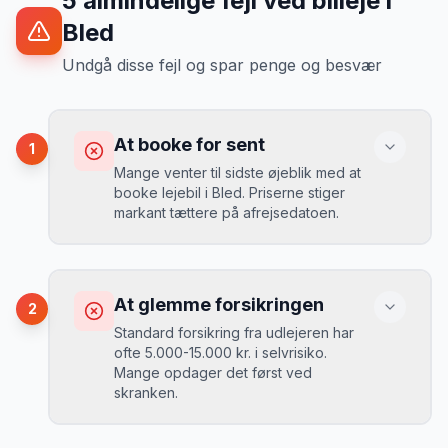
5
almindelige fejl ved billeje
i
Bled
Undgå disse fejl og spar penge og besvær
At booke for sent
1
Mange venter til sidste øjeblik med at
booke lejebil i Bled. Priserne stiger
markant tættere på afrejsedatoen.
Konsekvens
Du betaler 30-50% mere, og de bedste
At glemme forsikringen
2
biler er udsolgt.
Standard forsikring fra udlejeren har
ofte 5.000-15.000 kr. i selvrisiko.
Mange opdager det først ved
Løsning
skranken.
Book 4-6 uger før din rejse. I højsæsonen
(juni-august) bør du booke 6-8 uger før.