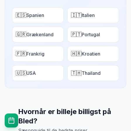
🇪🇸
🇮🇹
Spanien
Italien
🇬🇷
🇵🇹
Grækenland
Portugal
🇫🇷
🇭🇷
Frankrig
Kroatien
🇺🇸
🇹🇭
USA
Thailand
Hvornår er billeje billigst på
Bled
?
Sæsonguide til de bedste priser