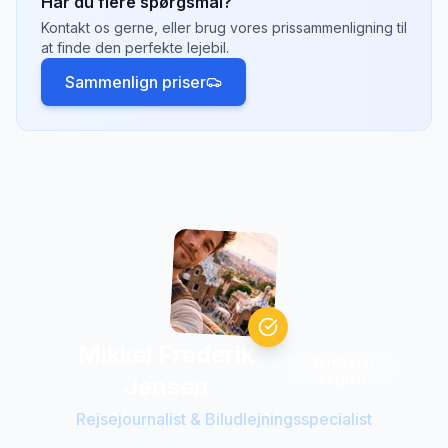
Har du flere spørgsmål?
valgmuligheder og konkurrencedygtige priser.
Kontakt os gerne, eller brug vores prissammenligning til
Tjek hvilke afhentningssteder der passer
at finde den perfekte lejebil.
bedst til din rejseplan.
Sammenlign priser
Mikkel Frederik
Verificeret
ekspert
Jensen
Rejsejournalist & Biludlejningsspecialist