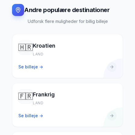
Andre populære destinationer
Udforsk flere muligheder for billig billeje
Kroatien
🇭🇷
LAND
Se billeje →
Frankrig
🇫🇷
LAND
Se billeje →