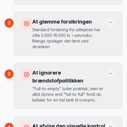
Konsekvens
Du betaler 30-50% mere, og de bedste
At glemme forsikringen
2
biler er udsolgt.
Standard forsikring fra udlejeren har
ofte 5.000-15.000 kr. i selvrisiko.
Mange opdager det først ved
Løsning
skranken.
Book 4-6 uger før din rejse. I højsæsonen
(juni-august) bør du booke 6-8 uger før.
Konsekvens
Ved selv en mindre skade kan du blive
At ignorere
3
opkrævet tusindvis af kroner.
Mikkels erfaring
August 2024
MJ
brændstofpolitikken
“
I august 2024 så jeg priserne i
"Full-to-empty" lyder praktisk, men er
Beograd stige fra 189 kr/dag til 349
altid dyrere end "full-to-full" fordi du
kr/dag på bare 2 uger. Book tidligt!
”
Løsning
betaler for en hel tank til overpris.
Book altid med fuld kaskoforsikring uden
selvrisiko. Det koster typisk 30-50 kr.
ekstra pr. dag, men giver ro i sindet.
Konsekvens
Du betaler 20-30% mere for brændstof,
At afvise den visuelle kontrol