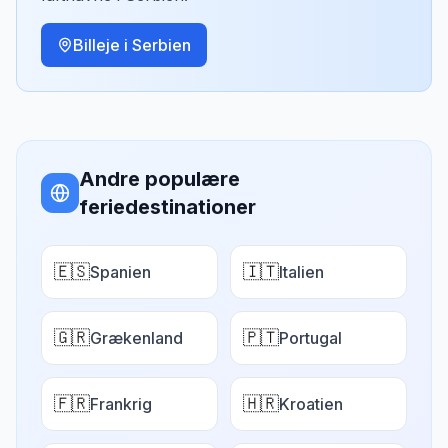
Billeje i
Serbien
Andre populære
feriedestinationer
🇪🇸
🇮🇹
Spanien
Italien
🇬🇷
🇵🇹
Grækenland
Portugal
🇫🇷
🇭🇷
Frankrig
Kroatien