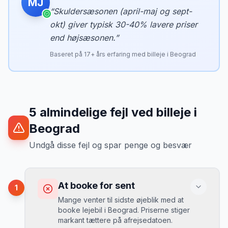
MJ
“
Skuldersæsonen (april-maj og sept-
okt) giver typisk 30-40% lavere priser
end højsæsonen.
”
Baseret på
17
+ års erfaring med billeje i
Beograd
5
almindelige fejl ved billeje
i
Beograd
Undgå disse fejl og spar penge og besvær
At booke for sent
1
Mange venter til sidste øjeblik med at
booke lejebil i Beograd. Priserne stiger
markant tættere på afrejsedatoen.