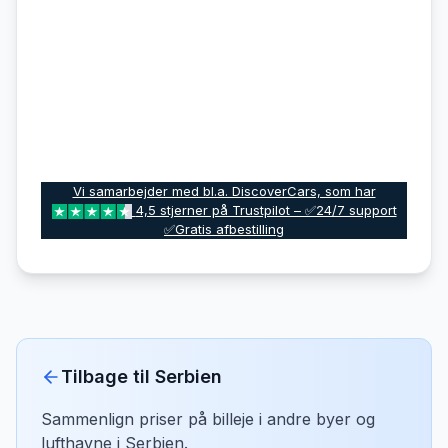
Vi samarbejder med bl.a. DiscoverCars, som har
4,5 stjerner på Trustpilot – ✅24/7 support
✅Gratis afbestilling
Tilbage til
Serbien
Sammenlign priser på billeje i andre byer og
lufthavne i
Serbien
.