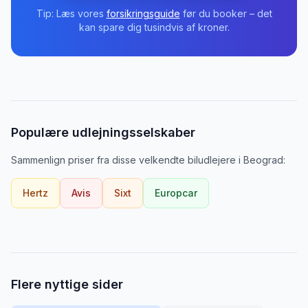
Tip: Læs vores
forsikringsguide
før du booker – det
kan spare dig tusindvis af kroner.
Populære udlejningsselskaber
Sammenlign priser fra disse velkendte biludlejere
i
Beograd
:
Hertz
Avis
Sixt
Europcar
Flere nyttige sider