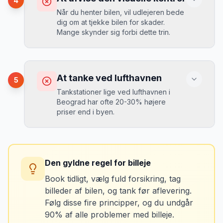
4
da udlejeren tager høje benzinpriser.
Mikkels erfaring
September 2023
Når du henter bilen, vil udlejeren bede
MJ
dig om at tjekke bilen for skader.
“
En lille bule i døren kostede mig 8.000
Mange skynder sig forbi dette trin.
kr. i selvrisiko. Siden har jeg altid
Løsning
booket med fuld forsikring.
”
Vælg altid "full-to-full" politik. Tank bilen
op på en lokal tankstation før aflevering -
Konsekvens
det tager 5 minutter.
Du kan blive opkrævet for skader, der
At tanke ved lufthavnen
5
var der før du fik bilen.
Tankstationer lige ved lufthavnen i
Beograd har ofte 20-30% højere
priser end i byen.
Løsning
Tag billeder af ALLE ridser, buler og
skader - selv de mindste. Tag også
Konsekvens
billeder af kilometerstanden og
Du betaler unødvendigt meget for den
brændstofmåleren.
Den gyldne regel for billeje
sidste tankning.
Book tidligt, vælg fuld forsikring, tag
billeder af bilen, og tank før aflevering.
Mikkels erfaring
Oktober 2024
Løsning
MJ
Følg disse fire principper, og du undgår
“
Jeg fotograferer altid bilen fra alle
Tank bilen op et par kilometer fra
90% af alle problemer med billeje.
vinkler ved afhentning. Det har reddet
lufthavnen dagen før aflevering. Priserne