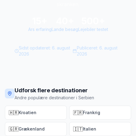
skranken.
15+
40+
500+
Ars erfaring
Lande besøg
Lejebiler testet
Sidst opdateret:
6. august
Publiceret:
6. august
2026
2026
Udforsk flere destinationer
Andre populære destinationer i Serbien
🇭🇷
🇫🇷
Kroatien
Frankrig
🇬🇷
🇮🇹
Grækenland
Italien