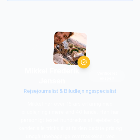
Mikkel Frederik
Verificeret
ekspert
Jensen
Rejsejournalist & Biludlejningsspecialist
Mikkel har over 15 ars erfaring med
biludlejning i mere end 40 lande. Han har
personligt testet hundredvis af lejebiler og
kender alle tricks til at fa den bedste pris og
undgå ubehagelige overraskelser ved