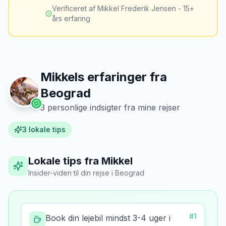
mig fra falske skadeskrav to gange.
”
er markant lavere.
Verificeret af Mikkel Frederik Jensen - 15+
års erfaring
Mikkels erfaringer fra
Beograd
3
personlige indsigter fra mine rejser
3
lokale tips
Lokale tips fra Mikkel
Insider-viden til din rejse
i
Beograd
#
1
Book din lejebil mindst 3-4 uger i