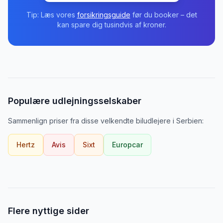
Tip: Læs vores
forsikringsguide
før du booker – det
kan spare dig tusindvis af kroner.
Populære udlejningsselskaber
Sammenlign priser fra disse velkendte biludlejere
i
Serbien
:
Hertz
Avis
Sixt
Europcar
Flere nyttige sider