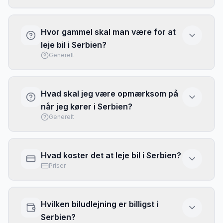
EU-kørekort er gyldigt. Internationalt kørekort
(IDP) anbefales for andre.
Hvor gammel skal man være for at
leje bil i Serbien?
Generelt
Minimumsalder er 21 år.
Hvad skal jeg være opmærksom på
når jeg kører i Serbien?
Generelt
Lygter påkrævet om dagen. Nul alkohol-
tolerance.
Hvad koster det at leje bil i Serbien?
Priser
Prisen for at leje bil
i
Serbien
varierer fra
119
kr.
til
229
kr.
pr. dag afhængigt af biltype,
Hvilken biludlejning er billigst i
sæson og hvor tidligt du booker.
Priserne er
Serbien?
baseret på vores sammenligning fra februar