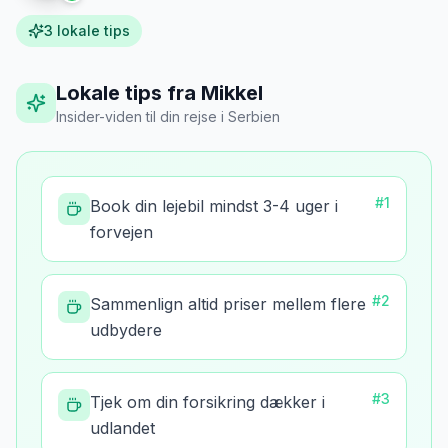
3
lokale tips
Lokale tips fra Mikkel
Insider-viden til din rejse
i
Serbien
#
1
Book din lejebil mindst 3-4 uger i
forvejen
#
2
Sammenlign altid priser mellem flere
udbydere
#
3
Tjek om din forsikring dækker i
udlandet