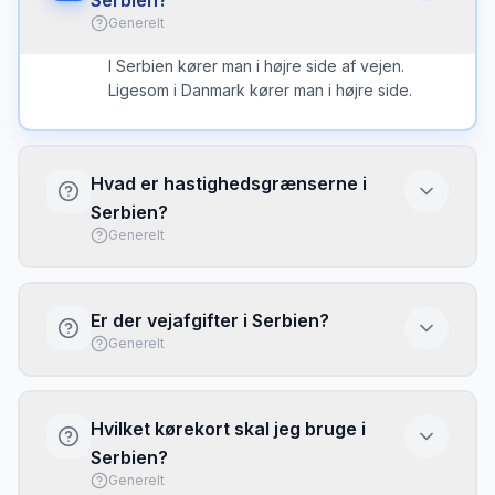
Serbien?
Generelt
I Serbien kører man i højre side af vejen.
Ligesom i Danmark kører man i højre side.
Hvad er hastighedsgrænserne i
Serbien?
Generelt
Hastighedsgrænserne i Serbien er typisk: 50
km/t i byområder, 80 km/t på landeveje og 130
Er der vejafgifter i Serbien?
km/t på motorveje. Good motorway network.
Generelt
Toll motorways. Cash or card at booths.
Hvilket kørekort skal jeg bruge i
Serbien?
Generelt