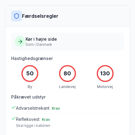
Færdselsregler
Kør i
højre
side
Som i Danmark
Hastighedsgrænser
50
80
130
By
Landevej
Motorvej
Påkrævet udstyr
Advarselstrekant
Krav
Refleksvest
Krav
Skal ligge i kabinen