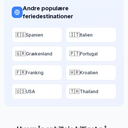
Andre populære
feriedestinationer
🇪🇸
🇮🇹
Spanien
Italien
🇬🇷
🇵🇹
Grækenland
Portugal
🇫🇷
🇭🇷
Frankrig
Kroatien
🇺🇸
🇹🇭
USA
Thailand