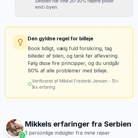
Serbien har ofte 20-30% højere priser
end i byen.
Løsning
Tag billeder af ALLE ridser, buler og
skader - selv de mindste. Tag også
Konsekvens
billeder af kilometerstanden og
Du betaler unødvendigt meget for den
brændstofmåleren.
Den gyldne regel for billeje
sidste tankning.
Book tidligt, vælg fuld forsikring, tag
billeder af bilen, og tank før aflevering.
Mikkels erfaring
Oktober 2024
Løsning
MJ
Følg disse fire principper, og du undgår
“
Jeg fotograferer altid bilen fra alle
Tank bilen op et par kilometer fra
90% af alle problemer med billeje.
vinkler ved afhentning. Det har reddet
lufthavnen dagen før aflevering. Priserne
mig fra falske skadeskrav to gange.
”
er markant lavere.
Verificeret af Mikkel Frederik Jensen - 15+
års erfaring
Mikkels erfaringer fra
Serbien
3
personlige indsigter fra mine rejser