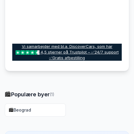
Vi samarbejder med bl.a. DiscoverCars, som har
4,5 stjerner på Trustpilot – ✅24/7 support
✅Gratis afbestilling
🏙️
Populære byer
(
1
)
🏙️
Beograd