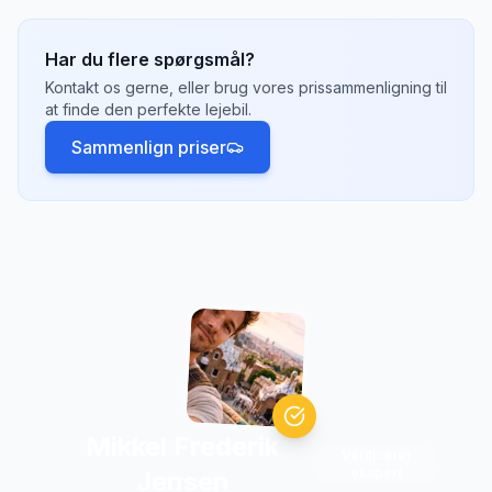
vælge tilbud med fleksibel afbestilling.
lufthavne, togstationer, bymidten og større
hoteller. Lufthavne har ofte de fleste
Har du flere spørgsmål?
valgmuligheder og konkurrencedygtige priser.
Kontakt os gerne, eller brug vores prissammenligning til
Tjek hvilke afhentningssteder der passer
at finde den perfekte lejebil.
bedst til din rejseplan.
Sammenlign priser
Mikkel Frederik
Verificeret
ekspert
Jensen