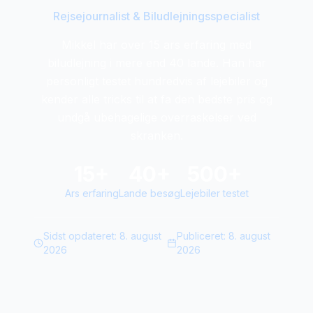
Rejsejournalist & Biludlejningsspecialist
Mikkel har over 15 ars erfaring med
biludlejning i mere end 40 lande. Han har
personligt testet hundredvis af lejebiler og
kender alle tricks til at fa den bedste pris og
undgå ubehagelige overraskelser ved
skranken.
15+
40+
500+
Ars erfaring
Lande besøg
Lejebiler testet
Sidst opdateret:
8. august
Publiceret:
8. august
2026
2026