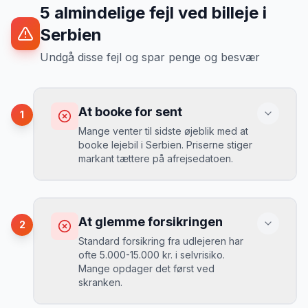
5
almindelige fejl ved billeje
i
Serbien
Undgå disse fejl og spar penge og besvær
At booke for sent
1
Mange venter til sidste øjeblik med at
booke lejebil i Serbien. Priserne stiger
markant tættere på afrejsedatoen.
Konsekvens
Du betaler 30-50% mere, og de bedste
At glemme forsikringen
2
biler er udsolgt.
Standard forsikring fra udlejeren har
ofte 5.000-15.000 kr. i selvrisiko.
Mange opdager det først ved
Løsning
skranken.
Book 4-6 uger før din rejse. I højsæsonen
(juni-august) bør du booke 6-8 uger før.