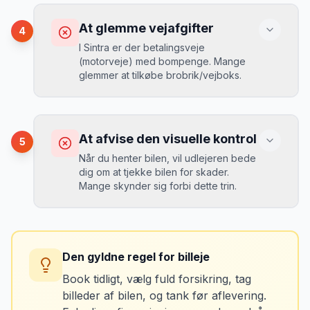
Konsekvens
Du betaler 20-30% mere for brændstof,
At glemme vejafgifter
4
da udlejeren tager høje benzinpriser.
Mikkels erfaring
September 2023
I Sintra er der betalingsveje
MJ
(motorveje) med bompenge. Mange
“
En lille bule i døren kostede mig 8.000
glemmer at tilkøbe brobrik/vejboks.
kr. i selvrisiko. Siden har jeg altid
Løsning
booket med fuld forsikring.
”
Vælg altid "full-to-full" politik. Tank bilen
op på en lokal tankstation før aflevering -
Konsekvens
det tager 5 minutter.
Du risikerer at køre forkert for at undgå
At afvise den visuelle kontrol
5
bomveje, eller at betale med kontanter
Når du henter bilen, vil udlejeren bede
ved hver bom (langsommere og dyrere).
dig om at tjekke bilen for skader.
Mange skynder sig forbi dette trin.
Løsning
Spørg udlejeren om vejafgifts-enhed ved
Konsekvens
afhentning. Det koster typisk 50-100 kr. pr.
Du kan blive opkrævet for skader, der
uge og sparer tid og besvær.
Den gyldne regel for billeje
var der før du fik bilen.
Book tidligt, vælg fuld forsikring, tag
billeder af bilen, og tank før aflevering.
Løsning