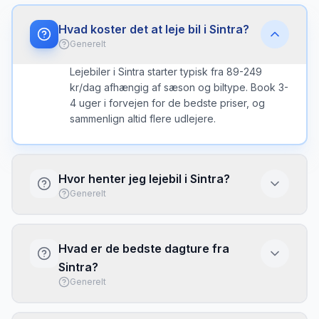
Hvad koster det at leje bil i Sintra?
Generelt
Lejebiler i Sintra starter typisk fra 89-249
kr/dag afhængig af sæson og biltype. Book 3-
4 uger i forvejen for de bedste priser, og
sammenlign altid flere udlejere.
Hvor henter jeg lejebil i Sintra?
Generelt
Du kan hente lejebil ved Lissabon Humberto
Delgado eller ved kontorer i byen. Lufthavnen
Hvad er de bedste dagture fra
har typisk flere udlejere direkte i terminalen
Sintra?
med kort ventetid.
Generelt
Med lejebil fra Sintra kan du nemt udforske: