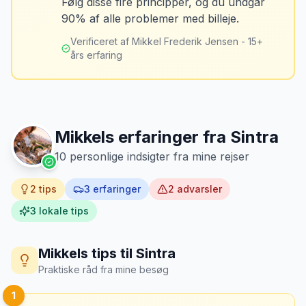
Følg disse fire principper, og du undgår
Tag billeder af ALLE ridser, buler og
90% af alle problemer med billeje.
skader - selv de mindste. Tag også
billeder af kilometerstanden og
Verificeret af Mikkel Frederik Jensen - 15+
brændstofmåleren.
års erfaring
Mikkels erfaring
Oktober 2024
MJ
“
Jeg fotograferer altid bilen fra alle
vinkler ved afhentning. Det har reddet
Mikkels erfaringer fra
Sintra
mig fra falske skadeskrav to gange.
”
10
personlige indsigter fra mine rejser
2
tips
3
erfaringer
2
advarsler
3
lokale tips
Mikkels tips til
Sintra
Praktiske råd fra mine besøg
1