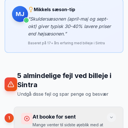
Mikkels sæson-tip
MJ
“
Skuldersæsonen (april-maj og sept-
okt) giver typisk 30-40% lavere priser
end højsæsonen.
”
Baseret på
17
+ års erfaring med billeje i
Sintra
5
almindelige fejl ved billeje
i
Sintra
Undgå disse fejl og spar penge og besvær
At booke for sent
1
Mange venter til sidste øjeblik med at