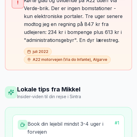
Kørte glad og uvidende på A22 uden Via
!
Verde-brik. Der er ingen bomstationer -
kun elektroniske portaler. Tre uger senere
modtog jeg en regning på 847 kr fra
udlejeren: 234 kr i bompenge plus 613 kr i
"administrationsgebyr". En dyr lærestreg.
juli 2022
A22 motorvejen (Via do Infante), Algarve
Lokale tips fra Mikkel
Insider-viden til din rejse
i
Sintra
#
1
Book din lejebil mindst 3-4 uger i
forvejen