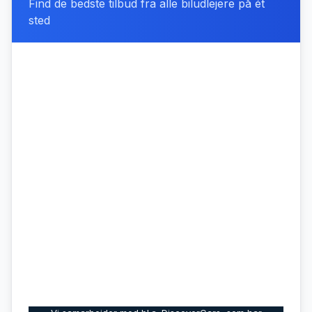
Find de bedste tilbud fra alle biludlejere på ét
sted