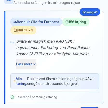
Autentiske erfaringer fra mine egne rejser
Erfaring #
1
Renault Clio fra Europcar
156 kr/dag
juni 2024
“
Sintra er magisk men KAOTISK i
højsæsonen. Parkering ved Pena Palace
koster 12 EUR og er ofte fyldt. Mit trick:
Parkér gratis ved Sintra togstation og tag
Læs mere
den officielle bus 434 (5 EUR) til slottene.
Du undgår den smalle, snoede vej op ad
bjerget og slipper for at finde parkering.
Min
Parkér ved Sintra station og tag bus 434 -
læring:
undgå den stressende bjergvej.
Baseret på personlig erfaring