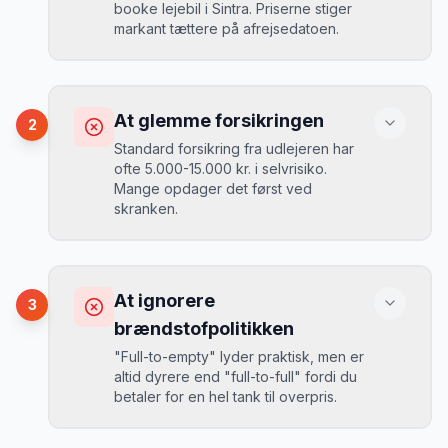
booke lejebil i Sintra. Priserne stiger
markant tættere på afrejsedatoen.
Konsekvens
Du betaler 30-50% mere, og de bedste
At glemme forsikringen
2
biler er udsolgt.
Standard forsikring fra udlejeren har
ofte 5.000-15.000 kr. i selvrisiko.
Mange opdager det først ved
Løsning
skranken.
Book 4-6 uger før din rejse. I højsæsonen
(juni-august) bør du booke 6-8 uger før.
Konsekvens
Ved selv en mindre skade kan du blive
At ignorere
3
opkrævet tusindvis af kroner.
Mikkels erfaring
August 2024
MJ
brændstofpolitikken
“
I august 2024 så jeg priserne i Sintra
"Full-to-empty" lyder praktisk, men er
stige fra 189 kr/dag til 349 kr/dag på
altid dyrere end "full-to-full" fordi du
bare 2 uger. Book tidligt!
”
Løsning
betaler for en hel tank til overpris.
Book altid med fuld kaskoforsikring uden
selvrisiko. Det koster typisk 30-50 kr.
ekstra pr. dag, men giver ro i sindet.