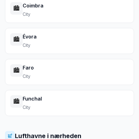
Coimbra
🏙️
City
Évora
🏙️
City
Faro
🏙️
City
Funchal
🏙️
City
Lufthavne i nærheden