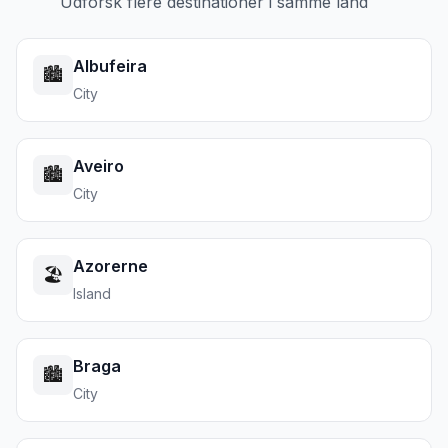
Udforsk flere destinationer i samme land
Albufeira
🏙️
City
Aveiro
🏙️
City
Azorerne
🏖️
Island
Braga
🏙️
City