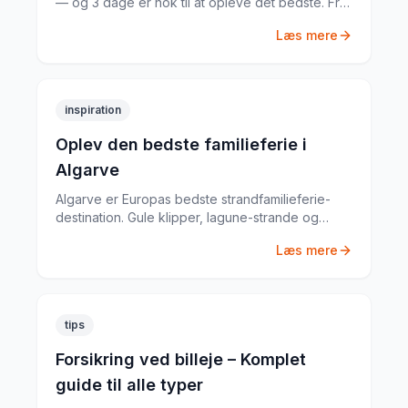
— og 3 dage er nok til at opleve det bedste. Fra
Ribeiras farverige husrækker til de dybe portvin-
Læs mere
kældre i Vila Nova de Gaia.
inspiration
Oplev den bedste familieferie i
Algarve
Algarve er Europas bedste strandfamilieferie-
destination. Gule klipper, lagune-strande og
krystalklart vand — og et infrastruktur, der er
Læs mere
lavet til familier.
tips
Forsikring ved billeje – Komplet
guide til alle typer