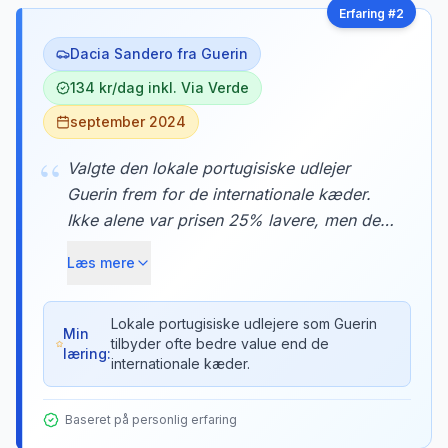
Erfaring #
2
Dacia Sandero fra Guerin
134 kr/dag inkl. Via Verde
september 2024
“
Valgte den lokale portugisiske udlejer
Guerin frem for de internationale kæder.
Ikke alene var prisen 25% lavere, men de
gav mig også en gratis Via Verde-brik til
Læs mere
bompengene. Bilen var en næsten ny Dacia
Sandero med kun 3.000 km på tælleren.
Lokale portugisiske udlejere som Guerin
Min
tilbyder ofte bedre value end de
læring:
internationale kæder.
Baseret på personlig erfaring