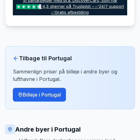
Vi samarbejder med bl.a. DiscoverCars, som har
4,5 stjerner på Trustpilot – ✅24/7 support
✅Gratis afbestilling
Tilbage til
Portugal
Sammenlign priser på billeje i andre byer og
lufthavne i
Portugal
.
Billeje i
Portugal
Andre byer i Portugal