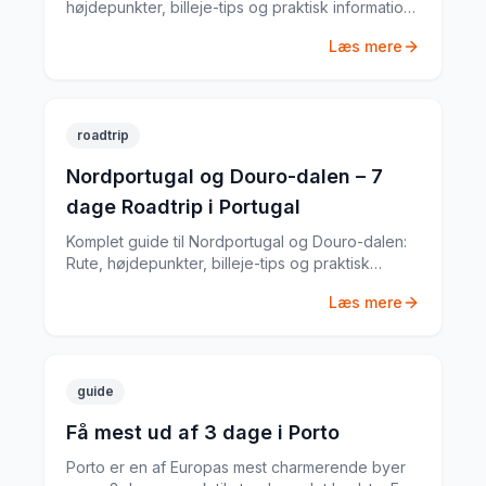
højdepunkter, billeje-tips og praktisk information
til din Portugal-roadtrip. Baseret på min egen tur i
Læs mere
april 2023.
roadtrip
Nordportugal og Douro-dalen – 7
dage Roadtrip i Portugal
Komplet guide til Nordportugal og Douro-dalen:
Rute, højdepunkter, billeje-tips og praktisk
information til din Portugal-roadtrip. Baseret på
Læs mere
min egen tur i oktober 2023.
guide
Få mest ud af 3 dage i Porto
Porto er en af Europas mest charmerende byer