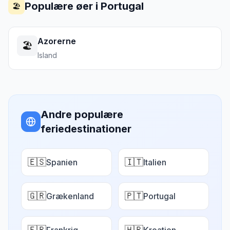
Populære øer i
Portugal
🏖️
Azorerne
🏖️
Island
Andre populære
feriedestinationer
🇪🇸
🇮🇹
Spanien
Italien
🇬🇷
🇵🇹
Grækenland
Portugal
🇫🇷
🇭🇷