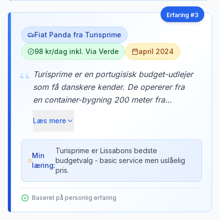
Erfaring #
3
Fiat Panda fra Turisprime
98 kr/dag inkl. Via Verde
april 2024
“
Turisprime er en portugisisk budget-udlejer
som få danskere kender. De opererer fra
en container-bygning 200 meter fra
Terminal 2, men deres priser er ofte 40%
Læs mere
under markedet. Bilerne er basale men
velholdte, og de inkluderer altid Via Verde-
brik gratis.
Turisprime er Lissabons bedste
Min
budgetvalg - basic service men uslåelig
læring:
pris.
Baseret på personlig erfaring