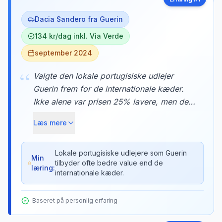
Dacia Sandero fra Guerin
134 kr/dag inkl. Via Verde
september 2024
“
Valgte den lokale portugisiske udlejer
Guerin frem for de internationale kæder.
Ikke alene var prisen 25% lavere, men de
gav mig også en gratis Via Verde-brik til
Læs mere
bompengene. Bilen var en næsten ny Dacia
Sandero med kun 3.000 km på tælleren.
Lokale portugisiske udlejere som Guerin
Min
tilbyder ofte bedre value end de
læring:
internationale kæder.
Baseret på personlig erfaring