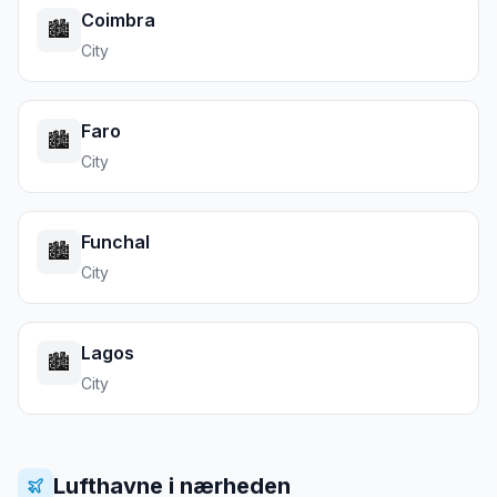
Coimbra
🏙️
City
Faro
🏙️
City
Funchal
🏙️
City
Lagos
🏙️
City
Lufthavne i nærheden