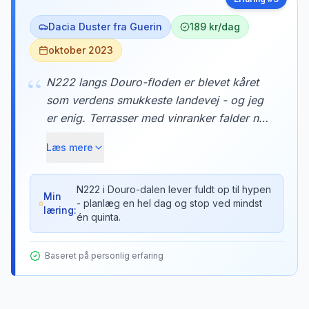
Dacia Duster fra Guerin
189 kr/dag
oktober 2023
“
N222 langs Douro-floden er blevet kåret
som verdens smukkeste landevej - og jeg
er enig. Terrasser med vinranker falder ned
mod floden, og hvert sving afslører et nyt
Læs mere
postkortmotiv. Vi stoppede ved Quinta do
Crasto og fik en privat vinsmagning med
udsigt over dalen.
N222 i Douro-dalen lever fuldt op til hypen
Min
- planlæg en hel dag og stop ved mindst
læring:
én quinta.
Baseret på personlig erfaring