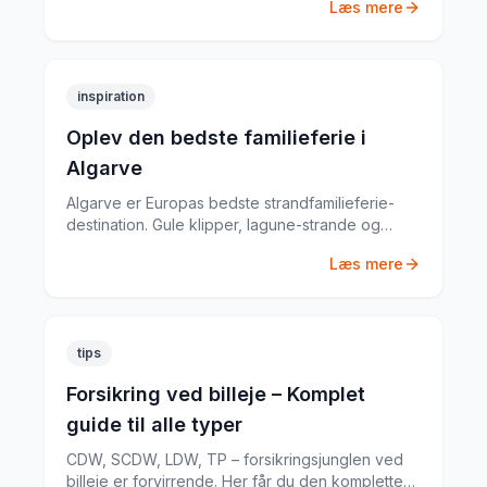
Læs mere
kældre i Vila Nova de Gaia.
inspiration
Oplev den bedste familieferie i
Algarve
Algarve er Europas bedste strandfamilieferie-
destination. Gule klipper, lagune-strande og
krystalklart vand — og et infrastruktur, der er
Læs mere
lavet til familier.
tips
Forsikring ved billeje – Komplet
guide til alle typer
CDW, SCDW, LDW, TP – forsikringsjunglen ved
billeje er forvirrende. Her får du den komplette