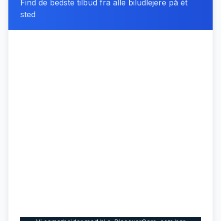
Find de bedste tilbud fra alle biludlejere på ét
sted