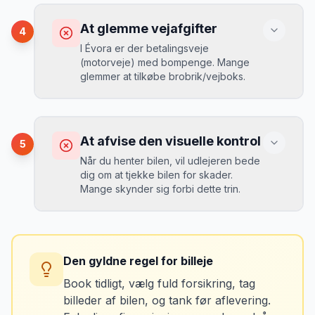
Konsekvens
Du betaler 20-30% mere for brændstof,
At glemme vejafgifter
4
da udlejeren tager høje benzinpriser.
Mikkels erfaring
September 2023
I Évora er der betalingsveje
MJ
(motorveje) med bompenge. Mange
“
En lille bule i døren kostede mig 8.000
glemmer at tilkøbe brobrik/vejboks.
kr. i selvrisiko. Siden har jeg altid
Løsning
booket med fuld forsikring.
”
Vælg altid "full-to-full" politik. Tank bilen
op på en lokal tankstation før aflevering -
Konsekvens
det tager 5 minutter.
Du risikerer at køre forkert for at undgå
At afvise den visuelle kontrol
5
bomveje, eller at betale med kontanter
Når du henter bilen, vil udlejeren bede
ved hver bom (langsommere og dyrere).
dig om at tjekke bilen for skader.
Mange skynder sig forbi dette trin.
Løsning
Spørg udlejeren om vejafgifts-enhed ved
Konsekvens
afhentning. Det koster typisk 50-100 kr. pr.
Du kan blive opkrævet for skader, der
uge og sparer tid og besvær.
Den gyldne regel for billeje
var der før du fik bilen.
Book tidligt, vælg fuld forsikring, tag
billeder af bilen, og tank før aflevering.
Løsning