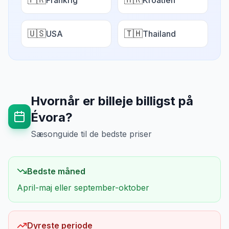
Frankrig
Kroatien
🇺🇸
🇹🇭
USA
Thailand
Hvornår er billeje billigst på
Évora
?
Sæsonguide til de bedste priser
Bedste måned
April-maj eller september-oktober
Dyreste periode