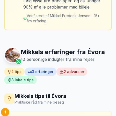
Følg disse fire principper, og du undgår
Tag billeder af ALLE ridser, buler og
90% af alle problemer med billeje.
skader - selv de mindste. Tag også
billeder af kilometerstanden og
Verificeret af Mikkel Frederik Jensen - 15+
brændstofmåleren.
års erfaring
Mikkels erfaring
Oktober 2024
MJ
“
Jeg fotograferer altid bilen fra alle
vinkler ved afhentning. Det har reddet
Mikkels erfaringer fra
Évora
mig fra falske skadeskrav to gange.
”
10
personlige indsigter fra mine rejser
2
tips
3
erfaringer
2
advarsler
3
lokale tips
Mikkels tips til
Évora
Praktiske råd fra mine besøg
1