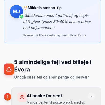
Mikkels sæson-tip
MJ
“
Skuldersæsonen (april-maj og sept-
okt) giver typisk 30-40% lavere priser
end højsæsonen.
”
Baseret på
17
+ års erfaring med billeje i
Évora
5
almindelige fejl ved billeje
i
Évora
Undgå disse fejl og spar penge og besvær
At booke for sent
1
Mange venter til sidste øjeblik med at