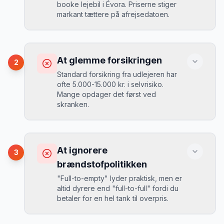
booke lejebil i Évora. Priserne stiger
markant tættere på afrejsedatoen.
Konsekvens
Du betaler 30-50% mere, og de bedste
At glemme forsikringen
2
biler er udsolgt.
Standard forsikring fra udlejeren har
ofte 5.000-15.000 kr. i selvrisiko.
Mange opdager det først ved
Løsning
skranken.
Book 4-6 uger før din rejse. I højsæsonen
(juni-august) bør du booke 6-8 uger før.
Konsekvens
Ved selv en mindre skade kan du blive
At ignorere
3
opkrævet tusindvis af kroner.
Mikkels erfaring
August 2024
MJ
brændstofpolitikken
“
I august 2024 så jeg priserne i Évora
"Full-to-empty" lyder praktisk, men er
stige fra 189 kr/dag til 349 kr/dag på
altid dyrere end "full-to-full" fordi du
bare 2 uger. Book tidligt!
”
Løsning
betaler for en hel tank til overpris.
Book altid med fuld kaskoforsikring uden
selvrisiko. Det koster typisk 30-50 kr.
ekstra pr. dag, men giver ro i sindet.