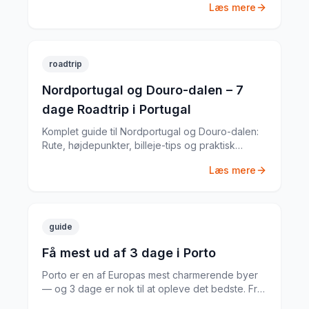
Læs mere
april 2023.
roadtrip
Nordportugal og Douro-dalen – 7
dage Roadtrip i Portugal
Komplet guide til Nordportugal og Douro-dalen:
Rute, højdepunkter, billeje-tips og praktisk
information til din Portugal-roadtrip. Baseret på
Læs mere
min egen tur i oktober 2023.
guide
Få mest ud af 3 dage i Porto
Porto er en af Europas mest charmerende byer
— og 3 dage er nok til at opleve det bedste. Fra
Ribeiras farverige husrækker til de dybe portvin-