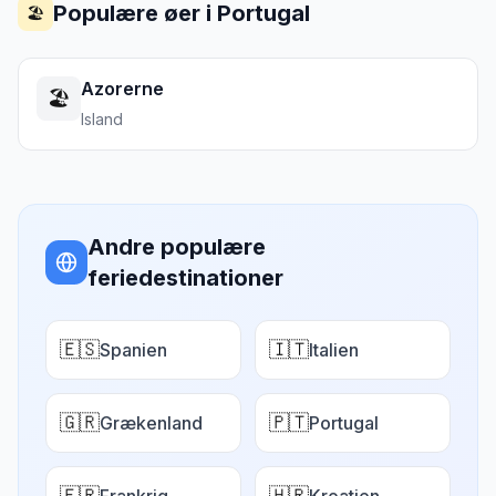
Populære øer i
Portugal
🏖️
Azorerne
🏖️
Island
Andre populære
feriedestinationer
🇪🇸
🇮🇹
Spanien
Italien
🇬🇷
🇵🇹
Grækenland
Portugal
🇫🇷
🇭🇷