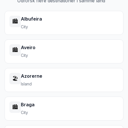
Udforsk flere destinationer i samme land
Albufeira
🏙️
City
Aveiro
🏙️
City
Azorerne
🏖️
Island
Braga
🏙️
City