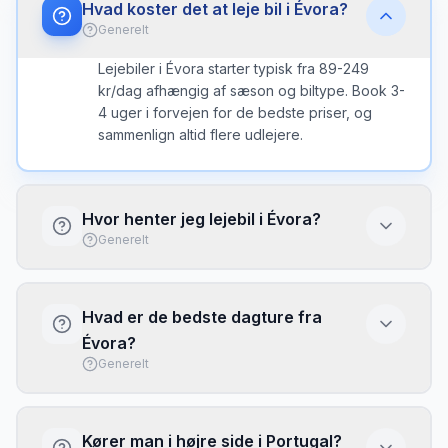
Hvad koster det at leje bil i Évora?
Generelt
Lejebiler i Évora starter typisk fra 89-249
kr/dag afhængig af sæson og biltype. Book 3-
4 uger i forvejen for de bedste priser, og
sammenlign altid flere udlejere.
Hvor henter jeg lejebil i Évora?
Generelt
Du kan hente lejebil ved Lissabon Lufthavn
eller ved kontorer i byen. Lufthavnen har
Hvad er de bedste dagture fra
typisk flere udlejere direkte i terminalen med
Évora?
kort ventetid.
Generelt
Med lejebil fra Évora kan du nemt udforske:
Alentejo-regionens hjerte — UNESCO-
Kører man i højre side i Portugal?
verdensarv. Knoglekappellet er uhyggeligt