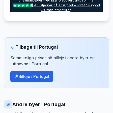
Vi samarbejder med bl.a. DiscoverCars, som har
4,5 stjerner på Trustpilot – ✅24/7 support
✅Gratis afbestilling
Tilbage til
Portugal
Sammenlign priser på billeje i andre byer og
lufthavne i
Portugal
.
Billeje i
Portugal
Andre byer i Portugal