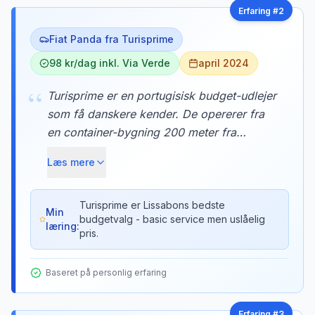
Erfaring #
2
Fiat Panda fra Turisprime
98 kr/dag inkl. Via Verde
april 2024
“
Turisprime er en portugisisk budget-udlejer
som få danskere kender. De opererer fra
en container-bygning 200 meter fra
Terminal 2, men deres priser er ofte 40%
Læs mere
under markedet. Bilerne er basale men
velholdte, og de inkluderer altid Via Verde-
brik gratis.
Turisprime er Lissabons bedste
Min
budgetvalg - basic service men uslåelig
læring:
pris.
Baseret på personlig erfaring
Erfaring #
3