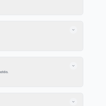
kal favorit.
prutte) i Setúbal.
stéis.
 afsæt 2-3 timer.