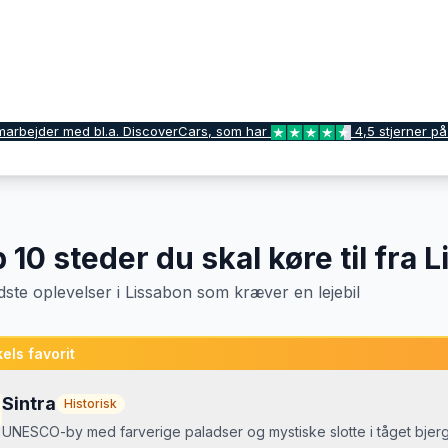
marbejder med bl.a. DiscoverCars, som har
4,5 stjerner på
p
10
steder du skal køre til fra
L
dste oplevelser
i
Lissabon
som kræver en lejebil
els favorit
Sintra
Historisk
UNESCO-by med farverige paladser og mystiske slotte i tåget bjer