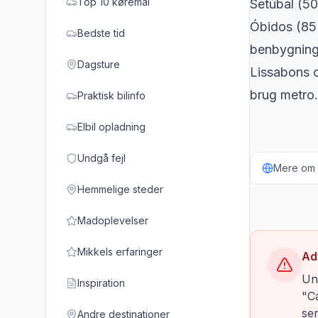
Top 10 køremål
Setúbal (50
Óbidos (85 
Bedste tid
benbygnings
Dagsture
Lissabons c
brug metro.
Praktisk bilinfo
Elbil opladning
Undgå fejl
Mere om b
Hemmelige steder
Madoplevelser
Mikkels erfaringer
Ad
Un
Inspiration
"Ca
se
Andre destinationer