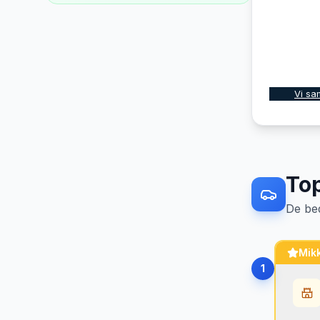
Vi sa
To
De be
Mikk
1