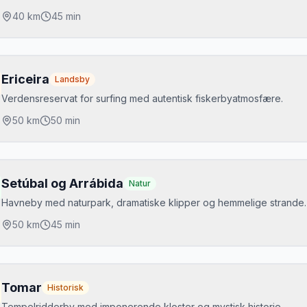
oghandel i kirke
40
km
45 min
Mikkels tip
dste tidspunkt
Kør videre til Guincho strand for surfing og Cabo da Roca - Europas 
jdepunkter
rmiddag eller sen eftermiddag
normt palads
Ericeira
Landsby
rkering
ibliotek med 36.000 bøger
Verdensreservat for surfing med autentisk fiskerbyatmosfære.
atis parkering uden for murene
sílica
50
km
50 min
Mikkels tip
dste tidspunkt
Køb en ginja (kirsebærlikør) serveret i en chokoladekop. Via Verde g
jdepunkter
rmiddag
urfing
Setúbal og Arrábida
Natur
rkering
isk fisk
Havneby med naturpark, dramatiske klipper og hemmelige strande.
atis parkering ved paladset
vide huse
50
km
45 min
Mikkels tip
dste tidspunkt
Biblioteket er hovedattraktionen - flagermus holder bøgerne fri for 
jdepunkter
le dagen
erra da Arrábida
Tomar
Historisk
rkering
raia de Galapinhos
Tempelridderby med imponerende kloster og mystisk historie.