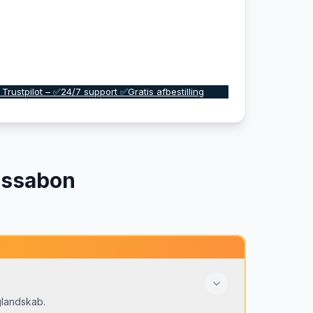
 Trustpilot – ✅24/7 support ✅Gratis afbestilling
issabon
glandskab.