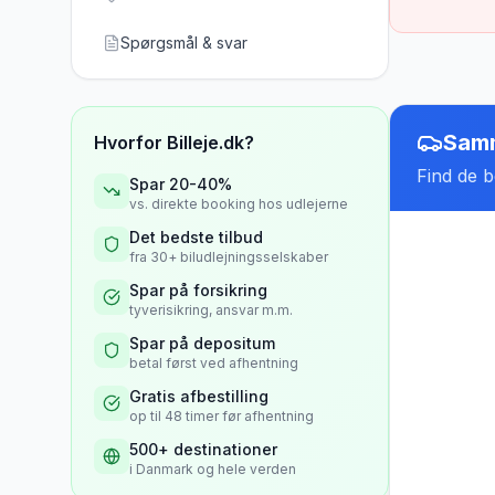
Spørgsmål & svar
Samm
Hvorfor Billeje.dk?
Find de be
Spar 20-40%
vs. direkte booking hos udlejerne
Det bedste tilbud
fra 30+ biludlejningsselskaber
Spar på forsikring
tyverisikring, ansvar m.m.
Spar på depositum
betal først ved afhentning
Gratis afbestilling
op til 48 timer før afhentning
500+ destinationer
i Danmark og hele verden