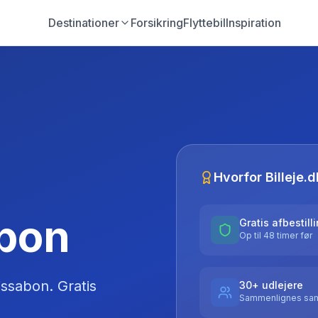
Destinationer
Forsikring
Flyttebil
Inspiration
Hvorfor Billeje.d
abon
Gratis afbestill
Op til 48 timer før
issabon
. Gratis
30+ udlejere
Sammenlignes sam