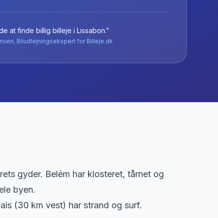
e at finde billig billeje
i
Lissabon
.”
nsen, Biludlejningsekspert for Billeje.dk
ets gyder. Belém har klosteret, tårnet og
ele byen.
ais (30 km vest) har strand og surf.