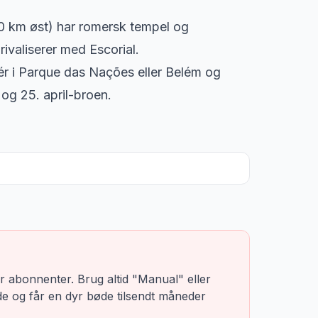
0 km øst) har romersk tempel og
ivaliserer med Escorial.
ér i Parque das Nações eller Belém og
og 25. april-broen.
 abonnenter. Brug altid "Manual" eller
rde og får en dyr bøde tilsendt måneder