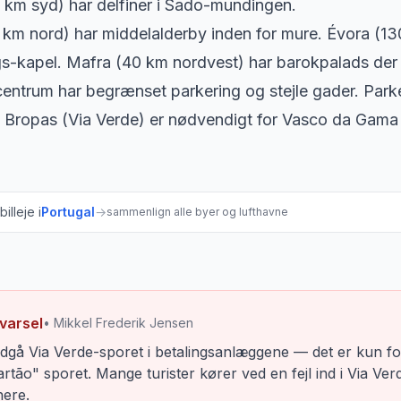
 km syd) har delfiner i Sado-mundingen.
km nord) har middelalderby inden for mure. Évora (13
-kapel. Mafra (40 km nordvest) har barokpalads der r
entrum har begrænset parkering og stejle gader. Park
 Bropas (Via Verde) er nødvendigt for Vasco da Gama 
illeje i
Portugal
→
sammenlign alle byer og lufthavne
varsel
• Mikkel Frederik Jensen
dgå Via Verde-sporet i betalingsanlæggene — det er kun for
rtão" sporet. Mange turister kører ved en fejl ind i Via Ve
nere.