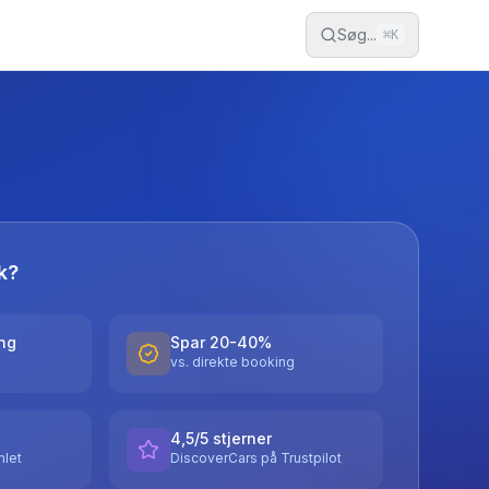
Søg...
⌘
K
k?
ing
Spar 20-40%
vs. direkte booking
4,5/5 stjerner
let
DiscoverCars på Trustpilot