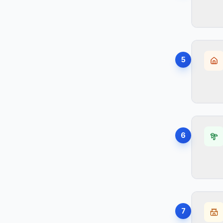
B
•
Be
Hø
Fo
E
•
5
Pa
B
•
Gr
Ba
•
Be
Hø
Fo
S
•
6
Pa
Fr
•
Gr
H
•
Be
Hø
He
S
•
7
Pa
P
•