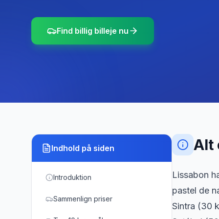
Find billig billeje nu
Alt
Indhold på siden
Lissabon ha
Introduktion
pastel de n
Sammenlign priser
Sintra (30 