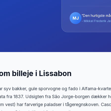
“Den hurtigste måd
MJ
- Mikkel Frederik Je
 om billeje
i
Lissabon
r syv bakker, gule sporvogne og fado i Alfama-kvarter
ata fra 1837. Udsigten fra São Jorge-borgen dækker h
km vest) har farverige paladser i tågeregnskoven. Casc