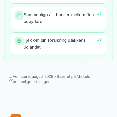
#
2
Sammenlign altid priser mellem flere
udbydere
#
3
Tjek om din forsikring dækker i
udlandet
Verificeret
august 2026
- Baseret på Mikkels
personlige erfaringer