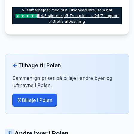
Vi samarbejder med bl.a. DiscoverCars, som har
4,5 stjerner på Trustpilot – ✅24/7 support
✅Gratis afbestilling
Tilbage til
Polen
Sammenlign priser på billeje i andre byer og
lufthavne i
Polen
.
Billeje i
Polen
Andre byer i Polen