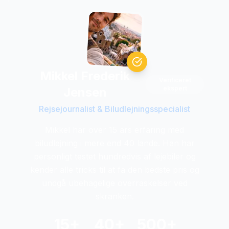
Mikkel Frederik
Verificeret
ekspert
Jensen
Rejsejournalist & Biludlejningsspecialist
Mikkel har over 15 ars erfaring med
biludlejning i mere end 40 lande. Han har
personligt testet hundredvis af lejebiler og
kender alle tricks til at fa den bedste pris og
undgå ubehagelige overraskelser ved
skranken.
15+
40+
500+