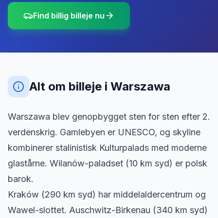
Find billig billeje nu
Alt om billeje
i
Warszawa
Warszawa blev genopbygget sten for sten efter 2.
verdenskrig. Gamlebyen er UNESCO, og skyline
kombinerer stalinistisk Kulturpalads med moderne
glastårne. Wilanów-paladset (10 km syd) er polsk
barok.
Kraków (290 km syd) har middelaldercentrum og
Wawel-slottet. Auschwitz-Birkenau (340 km syd)