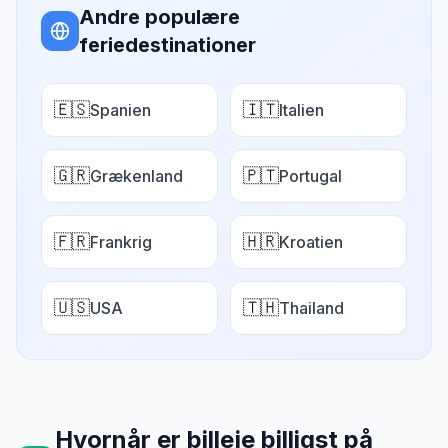
Andre populære
feriedestinationer
🇪🇸
🇮🇹
Spanien
Italien
🇬🇷
🇵🇹
Grækenland
Portugal
🇫🇷
🇭🇷
Frankrig
Kroatien
🇺🇸
🇹🇭
USA
Thailand
Hvornår er billeje billigst på