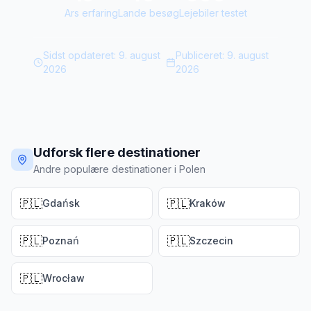
Ars erfaring
Lande besøg
Lejebiler testet
Sidst opdateret:
9. august
Publiceret:
9. august
2026
2026
Udforsk flere destinationer
Andre populære destinationer i Polen
🇵🇱
🇵🇱
Gdańsk
Kraków
🇵🇱
🇵🇱
Poznań
Szczecin
🇵🇱
Wrocław