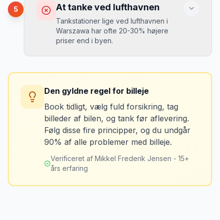
Du kan blive opkrævet for skader, der
At tanke ved lufthavnen
5
var der før du fik bilen.
Tankstationer lige ved lufthavnen i
Warszawa har ofte 20-30% højere
priser end i byen.
Løsning
Tag billeder af ALLE ridser, buler og
skader - selv de mindste. Tag også
Konsekvens
billeder af kilometerstanden og
Du betaler unødvendigt meget for den
brændstofmåleren.
Den gyldne regel for billeje
sidste tankning.
Book tidligt, vælg fuld forsikring, tag
billeder af bilen, og tank før aflevering.
Mikkels erfaring
Oktober 2024
Løsning
MJ
Følg disse fire principper, og du undgår
“
Jeg fotograferer altid bilen fra alle
Tank bilen op et par kilometer fra
90% af alle problemer med billeje.
vinkler ved afhentning. Det har reddet
lufthavnen dagen før aflevering. Priserne
mig fra falske skadeskrav to gange.
”
er markant lavere.
Verificeret af Mikkel Frederik Jensen - 15+
års erfaring