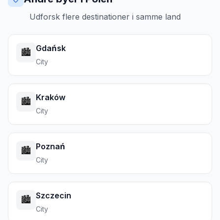
Udforsk flere destinationer i samme land
Gdańsk
🏙️
City
Kraków
🏙️
City
Poznań
🏙️
City
Szczecin
🏙️
City