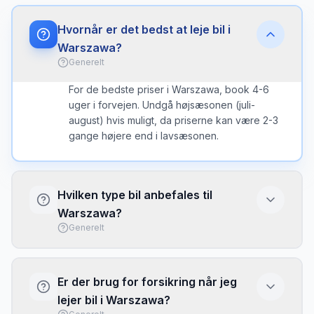
Hvornår er det bedst at leje bil i
Warszawa?
Generelt
For de bedste priser i Warszawa, book 4-6
uger i forvejen. Undgå højsæsonen (juli-
august) hvis muligt, da priserne kan være 2-3
gange højere end i lavsæsonen.
Hvilken type bil anbefales til
Warszawa?
Generelt
I Warszawa er en kompakt bil ofte det bedste
valg - nem at parkere og brændstofeffektiv.
Er der brug for forsikring når jeg
Vælg større bil kun hvis du har meget bagage
lejer bil i Warszawa?
eller mange passagerer.