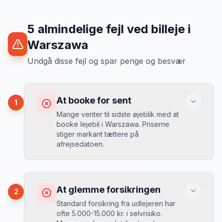
5
almindelige fejl ved billeje
i
Warszawa
Undgå disse fejl og spar penge og besvær
At booke for sent
1
Mange venter til sidste øjeblik med at
booke lejebil i Warszawa. Priserne
stiger markant tættere på
afrejsedatoen.
Konsekvens
Du betaler 30-50% mere, og de bedste
At glemme forsikringen
2
biler er udsolgt.
Standard forsikring fra udlejeren har
ofte 5.000-15.000 kr. i selvrisiko.