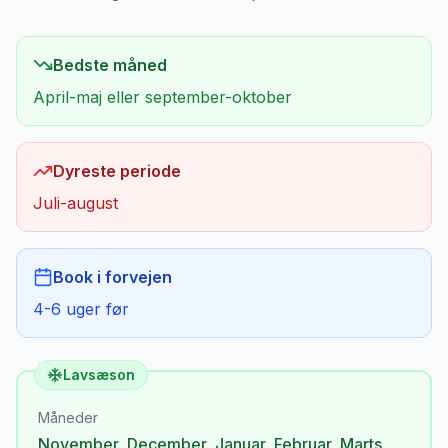
Bedste måned
April-maj eller september-oktober
Dyreste periode
Juli-august
Book i forvejen
4-6 uger før
Lavsæson
Måneder
November
,
December
,
Januar
,
Februar
,
Marts