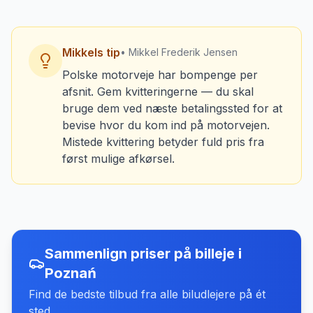
Mikkels tip
• Mikkel Frederik Jensen
Polske motorveje har bompenge per
afsnit. Gem kvitteringerne — du skal
bruge dem ved næste betalingssted for at
bevise hvor du kom ind på motorvejen.
Mistede kvittering betyder fuld pris fra
først mulige afkørsel.
Sammenlign priser på billeje
i
Poznań
Find de bedste tilbud fra alle biludlejere på ét
sted