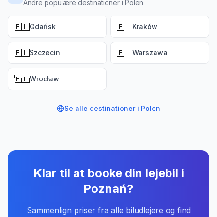
Andre populære destinationer i Polen
🇵🇱
🇵🇱
Gdańsk
Kraków
🇵🇱
🇵🇱
Szczecin
Warszawa
🇵🇱
Wrocław
Se alle destinationer i
Polen
Klar til at booke din lejebil
i
Poznań
?
Sammenlign priser fra alle biludlejere og find