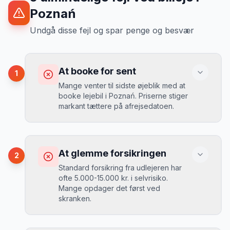
Poznań
Undgå disse fejl og spar penge og besvær
At booke for sent
1
Mange venter til sidste øjeblik med at
booke lejebil i Poznań. Priserne stiger
markant tættere på afrejsedatoen.
Konsekvens
Du betaler 30-50% mere, og de bedste
At glemme forsikringen
2
biler er udsolgt.
Standard forsikring fra udlejeren har
ofte 5.000-15.000 kr. i selvrisiko.
Mange opdager det først ved
Løsning
skranken.
Book 4-6 uger før din rejse. I højsæsonen
(juni-august) bør du booke 6-8 uger før.
Konsekvens