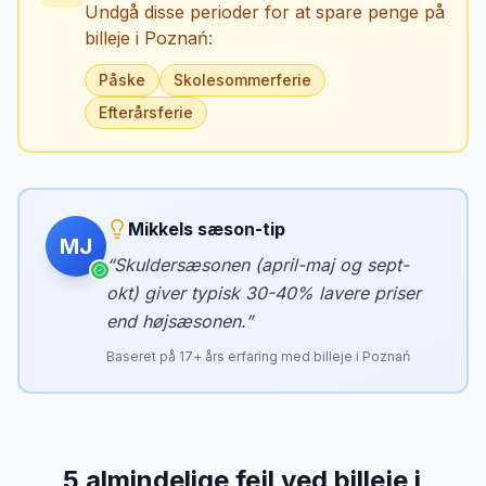
Undgå disse perioder for at spare penge på
billeje i
Poznań
:
Påske
Skolesommerferie
Efterårsferie
Mikkels sæson-tip
MJ
“
Skuldersæsonen (april-maj og sept-
okt) giver typisk 30-40% lavere priser
end højsæsonen.
”
Baseret på
17
+ års erfaring med billeje i
Poznań
5
almindelige fejl ved billeje
i