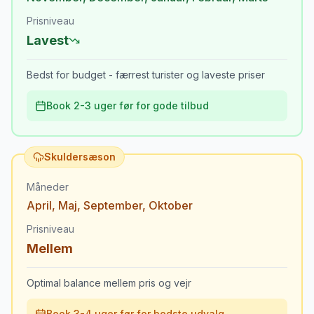
Prisniveau
Lavest
Bedst for budget - færrest turister og laveste priser
Book 2-3 uger før for gode tilbud
Skuldersæson
Måneder
April
,
Maj
,
September
,
Oktober
Prisniveau
Mellem
Optimal balance mellem pris og vejr
Book 3-4 uger før for bedste udvalg