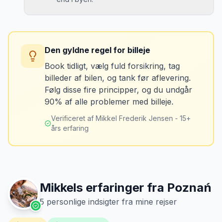
Løsning
Tag billeder af ALLE ridser, buler og
skader - selv de mindste. Tag også
Konsekvens
billeder af kilometerstanden og
Du betaler unødvendigt meget for den
brændstofmåleren.
Den gyldne regel for billeje
sidste tankning.
Book tidligt, vælg fuld forsikring, tag
billeder af bilen, og tank før aflevering.
Mikkels erfaring
Oktober 2024
Løsning
MJ
Følg disse fire principper, og du undgår
“
Jeg fotograferer altid bilen fra alle
Tank bilen op et par kilometer fra
90% af alle problemer med billeje.
vinkler ved afhentning. Det har reddet
lufthavnen dagen før aflevering. Priserne
mig fra falske skadeskrav to gange.
”
er markant lavere.
Verificeret af Mikkel Frederik Jensen - 15+
års erfaring
Mikkels erfaringer fra
Poznań
5
personlige indsigter fra mine rejser