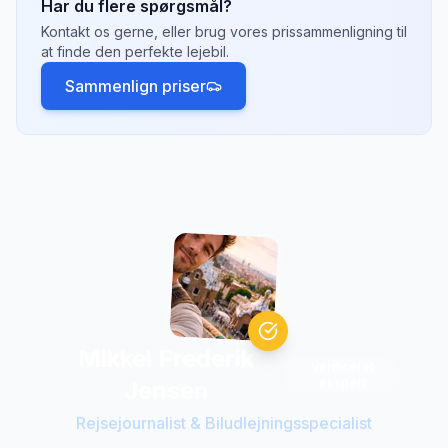
Har du flere spørgsmål?
valgmuligheder og konkurrencedygtige priser.
Kontakt os gerne, eller brug vores prissammenligning til
Tjek hvilke afhentningssteder der passer
at finde den perfekte lejebil.
bedst til din rejseplan.
Sammenlign priser
Mikkel Frederik
Verificeret
ekspert
Jensen
Rejsejournalist & Biludlejningsspecialist