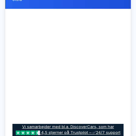
Vi samarbejder med bl.a. DiscoverCars, som har
4,5 stjerner på Trustpilot – ✅24/7 support