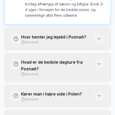
kr/dag afhængig af sæson og biltype. Book 3-
4 uger i forvejen for de bedste priser, og
sammenlign altid flere udlejere.
Hvor henter jeg lejebil i Poznań?
Generelt
Du kan hente lejebil ved Poznań Ławica eller
ved kontorer i byen. Lufthavnen har typisk
Hvad er de bedste dagture fra
flere udlejere direkte i terminalen med kort
Poznań?
ventetid.
Generelt
Med lejebil fra Poznań kan du nemt udforske:
Farverigt torv med geder der putter kl 12.
Kører man i højre side i Polen?
Polens ældste katedral på Ostrów Tumski.
Generelt
Sammenlign priser for at få den bedste deal.
Ja, i Polen kører man i højre side. Det er det
samme som i Danmark, så du vil hurtigt føle dig