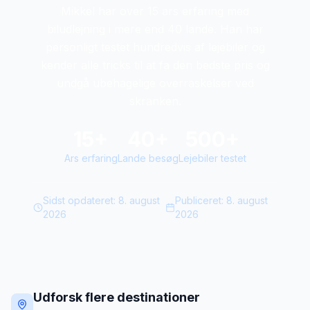
Mikkel har over 15 ars erfaring med
biludlejning i mere end 40 lande. Han har
personligt testet hundredvis af lejebiler og
kender alle tricks til at fa den bedste pris og
undgå ubehagelige overraskelser ved
skranken.
15+
40+
500+
Ars erfaring
Lande besøg
Lejebiler testet
Sidst opdateret:
8. august
Publiceret:
8. august
2026
2026
Udforsk flere destinationer