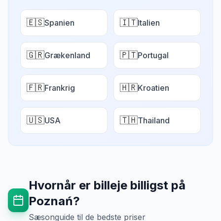
🇪🇸
🇮🇹
Spanien
Italien
🇬🇷
🇵🇹
Grækenland
Portugal
🇫🇷
🇭🇷
Frankrig
Kroatien
🇺🇸
🇹🇭
USA
Thailand
Hvornår er billeje billigst på
Poznań
?
Sæsonguide til de bedste priser