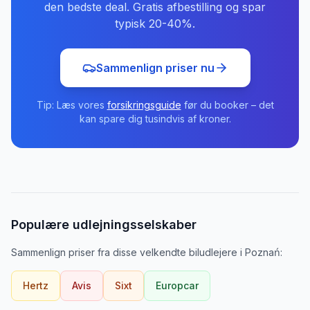
den bedste deal. Gratis afbestilling og spar
typisk 20-40%.
Sammenlign priser nu
Tip: Læs vores
forsikringsguide
før du booker – det
kan spare dig tusindvis af kroner.
Populære udlejningsselskaber
Sammenlign priser fra disse velkendte biludlejere
i
Poznań
:
Hertz
Avis
Sixt
Europcar