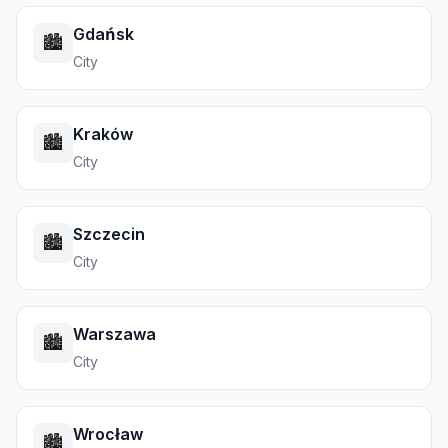
Gdańsk
🏙️
City
Kraków
🏙️
City
Szczecin
🏙️
City
Warszawa
🏙️
City
Wrocław
🏙️