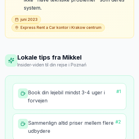
system.
juni 2023
Express Rent a Car kontor i Krakow centrum
Lokale tips fra Mikkel
Insider-viden til din rejse
i
Poznań
#
1
Book din lejebil mindst 3-4 uger i
forvejen
#
2
Sammenlign altid priser mellem flere
udbydere