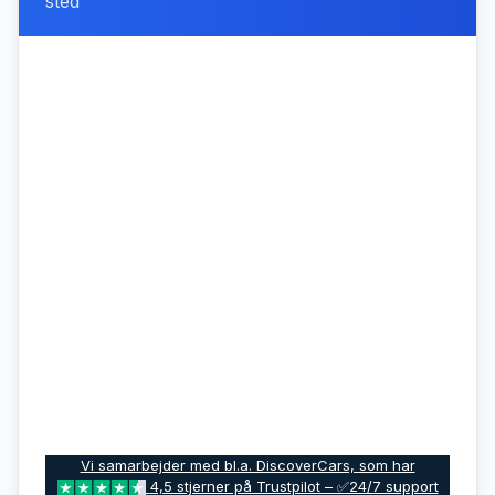
sted
Vi samarbejder med bl.a. DiscoverCars, som har
4,5 stjerner på Trustpilot – ✅24/7 support