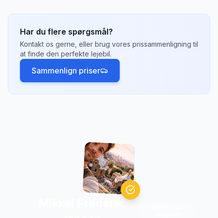
Ja, de fleste udlejningsselskaber tilbyder
envejsleje, hvor du henter bilen
i
Wien
og
afleverer den et andet sted, f.eks.
Graz
eller
Har du flere spørgsmål?
Innsbruck
. Der kan være et envejsgebyr på
Kontakt os gerne, eller brug vores prissammenligning til
500-2.000 kr. afhængigt af afstand.
at finde den perfekte lejebil.
Sammenlign priser
Mikkel Frederik
Verificeret
ekspert