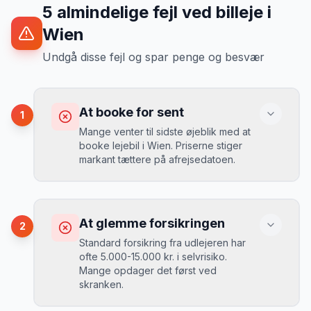
5
almindelige fejl ved billeje
i
Wien
Undgå disse fejl og spar penge og besvær
At booke for sent
1
Mange venter til sidste øjeblik med at
booke lejebil i Wien. Priserne stiger
markant tættere på afrejsedatoen.
Konsekvens
Du betaler 30-50% mere, og de bedste
At glemme forsikringen
2
biler er udsolgt.
Standard forsikring fra udlejeren har
ofte 5.000-15.000 kr. i selvrisiko.
Mange opdager det først ved
Løsning
skranken.
Book 4-6 uger før din rejse. I højsæsonen
(juni-august) bør du booke 6-8 uger før.