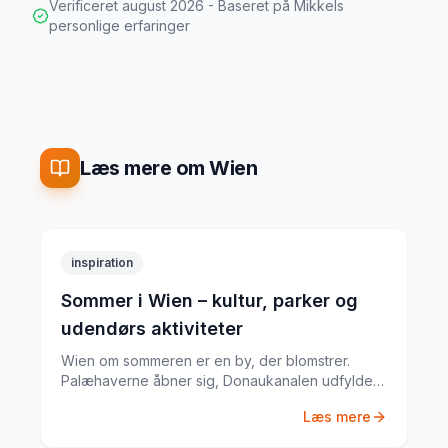
Verificeret
august 2026
- Baseret på Mikkels
personlige erfaringer
Læs mere om Wien
inspiration
Sommer i Wien – kultur, parker og
udendørs aktiviteter
Wien om sommeren er en by, der blomstrer.
Palæhaverne åbner sig, Donaukanalen udfyldes
med cafébåde, og filmfestivalen på Rathausplatz
Læs mere
samler tusinder. Her er min guide.