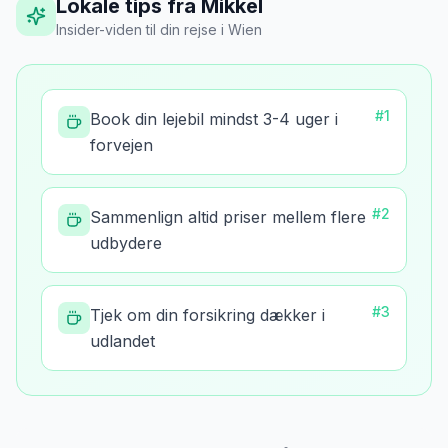
Lokale tips fra Mikkel
Insider-viden til din rejse
i
Wien
#
1
Book din lejebil mindst 3-4 uger i
forvejen
#
2
Sammenlign altid priser mellem flere
udbydere
#
3
Tjek om din forsikring dækker i
udlandet