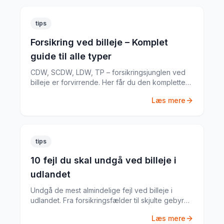
tips
Forsikring ved billeje – Komplet
guide til alle typer
CDW, SCDW, LDW, TP – forsikringsjunglen ved
billeje er forvirrende. Her får du den komplette
guide til hvad du har brug for.
Læs mere
tips
10 fejl du skal undgå ved billeje i
udlandet
Undgå de mest almindelige fejl ved billeje i
udlandet. Fra forsikringsfælder til skjulte gebyrer
– her er alt du skal vide.
Læs mere