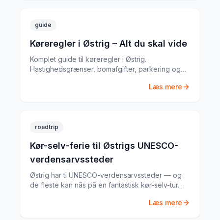
guide
Køreregler i Østrig – Alt du skal vide
Komplet guide til køreregler i Østrig.
Hastighedsgrænser, bomafgifter, parkering og
særlige regler fra en erfaren
Læs mere
biludlejningsekspert.
roadtrip
Kør-selv-ferie til Østrigs UNESCO-
verdensarvssteder
Østrig har ti UNESCO-verdensarvssteder — og
de fleste kan nås på en fantastisk kør-selv-tur.
Fra Wiens barokpalæer til Hallstatts lakeside-by
Læs mere
og det saltrige Dachstein-massiv.