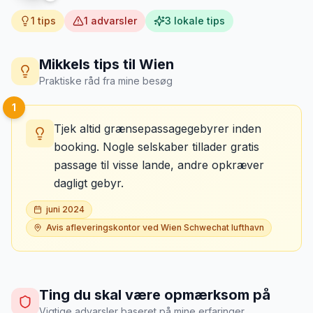
1
tips
1
advarsler
3
lokale tips
Mikkels tips til
Wien
Praktiske råd fra mine besøg
1
Tjek altid grænsepassagegebyrer inden
booking. Nogle selskaber tillader gratis
passage til visse lande, andre opkræver
dagligt gebyr.
juni 2024
Avis afleveringskontor ved Wien Schwechat lufthavn
Ting du skal være opmærksom på
Vigtige advarsler baseret på mine erfaringer