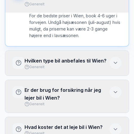
Generelt
For de bedste priser i Wien, book 4-6 uger i
forvejen. Undgå højsæsonen (juli-august) hvis
muligt, da priserne kan være 2-3 gange
højere end i lavsæsonen.
Hvilken type bil anbefales til Wien?
Generelt
I Wien er en kompakt bil ofte det bedste valg
- nem at parkere og brændstofeffektiv. Vælg
Er der brug for forsikring når jeg
større bil kun hvis du har meget bagage eller
lejer bil i Wien?
mange passagerer.
Generelt
Basis forsikring (CDW/LDW) er typisk
inkluderet, men har ofte høj selvrisiko. Overvej
Hvad koster det at leje bil i Wien?
at købe fuld dækning eller brug dit kreditkorts
Generelt