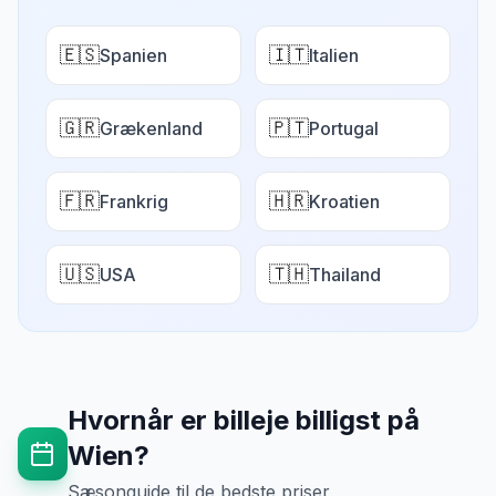
🇪🇸
🇮🇹
Spanien
Italien
🇬🇷
🇵🇹
Grækenland
Portugal
🇫🇷
🇭🇷
Frankrig
Kroatien
🇺🇸
🇹🇭
USA
Thailand
Hvornår er billeje billigst på
Wien
?
Sæsonguide til de bedste priser