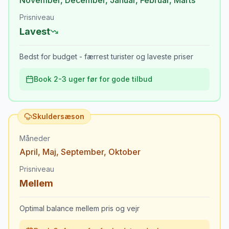
November
,
December
,
Januar
,
Februar
,
Marts
Prisniveau
Lavest
Bedst for budget - færrest turister og laveste priser
Book 2-3 uger før for gode tilbud
Skuldersæson
Måneder
April
,
Maj
,
September
,
Oktober
Prisniveau
Mellem
Optimal balance mellem pris og vejr