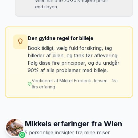
Wien har ofte 20-30% højere priser
end i byen.
Løsning
Tag billeder af ALLE ridser, buler og
skader - selv de mindste. Tag også
Konsekvens
billeder af kilometerstanden og
Du betaler unødvendigt meget for den
brændstofmåleren.
Den gyldne regel for billeje
sidste tankning.
Book tidligt, vælg fuld forsikring, tag
billeder af bilen, og tank før aflevering.
Mikkels erfaring
Oktober 2024
Løsning
MJ
Følg disse fire principper, og du undgår
“
Jeg fotograferer altid bilen fra alle
Tank bilen op et par kilometer fra
90% af alle problemer med billeje.
vinkler ved afhentning. Det har reddet
lufthavnen dagen før aflevering. Priserne
mig fra falske skadeskrav to gange.
”
er markant lavere.
Verificeret af Mikkel Frederik Jensen - 15+
års erfaring
Mikkels erfaringer fra
Wien
5
personlige indsigter fra mine rejser