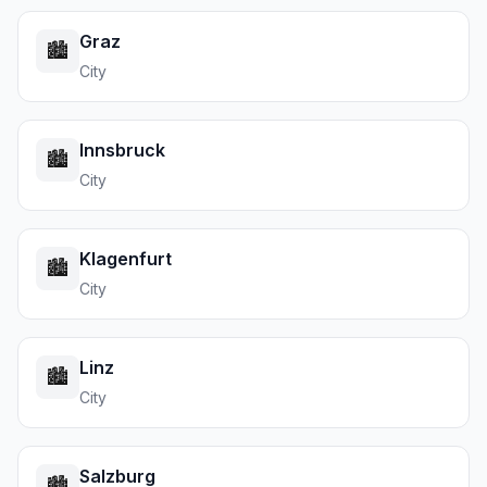
Graz
🏙️
City
Innsbruck
🏙️
City
Klagenfurt
🏙️
City
Linz
🏙️
City
Salzburg
🏙️