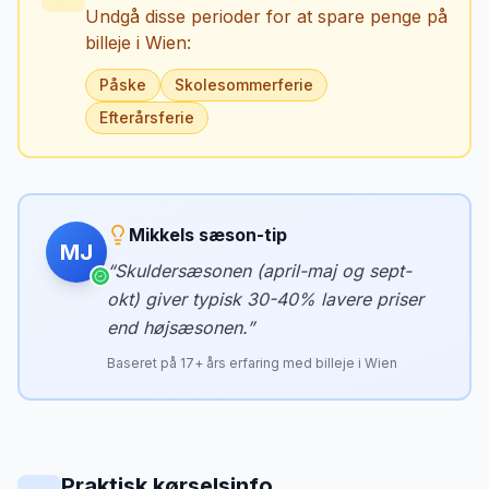
Undgå disse perioder for at spare penge på
billeje i
Wien
:
Påske
Skolesommerferie
Efterårsferie
Mikkels sæson-tip
MJ
“
Skuldersæsonen (april-maj og sept-
okt) giver typisk 30-40% lavere priser
end højsæsonen.
”
Baseret på
17
+ års erfaring med billeje i
Wien
Praktisk kørselsinfo