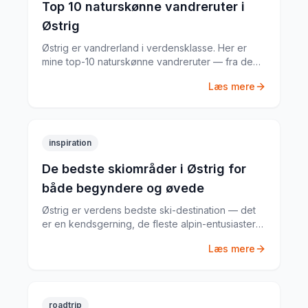
Top 10 naturskønne vandreruter i
Østrig
Østrig er vandrerland i verdensklasse. Her er
mine top-10 naturskønne vandreruter — fra de
tilgængelige søvandreture til de krævende
Læs mere
alpetoppe.
inspiration
De bedste skiområder i Østrig for
både begyndere og øvede
Østrig er verdens bedste ski-destination — det
er en kendsgerning, de fleste alpin-entusiaster
er enige om. Her er de bedste skiområder for
Læs mere
begyndere, mellemklasse og eksperter.
roadtrip