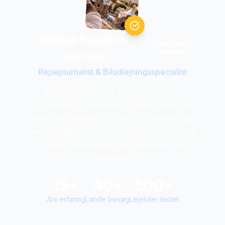
Mikkel Frederik
Verificeret
ekspert
Jensen
Rejsejournalist & Biludlejningsspecialist
Mikkel har over 15 ars erfaring med
biludlejning i mere end 40 lande. Han har
personligt testet hundredvis af lejebiler og
kender alle tricks til at fa den bedste pris og
undgå ubehagelige overraskelser ved
skranken.
15+
40+
500+
Ars erfaring
Lande besøg
Lejebiler testet