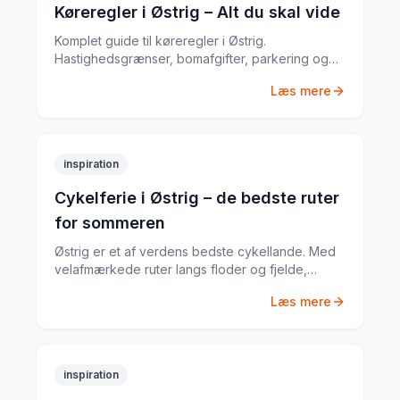
Køreregler i Østrig – Alt du skal vide
Komplet guide til køreregler i Østrig.
Hastighedsgrænser, bomafgifter, parkering og
særlige regler fra en erfaren
Læs mere
biludlejningsekspert.
inspiration
Cykelferie i Østrig – de bedste ruter
for sommeren
Østrig er et af verdens bedste cykellande. Med
velafmærkede ruter langs floder og fjelde,
hyggelige pensionater og frisk alpluft er
Læs mere
sommercykelferie i Østrig svær at slå.
inspiration