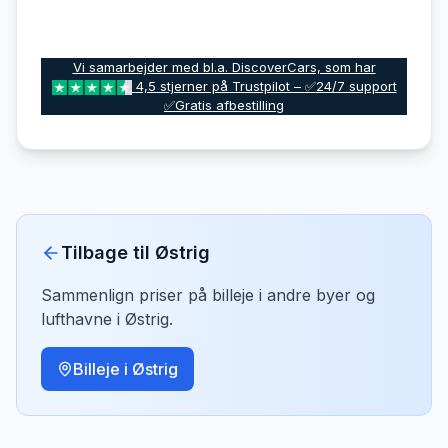
Vi samarbejder med bl.a. DiscoverCars, som har
4,5 stjerner på Trustpilot – ✅24/7 support
✅Gratis afbestilling
Tilbage til
Østrig
Sammenlign priser på billeje i andre byer og
lufthavne i
Østrig
.
Billeje i
Østrig