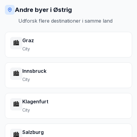
Andre byer i Østrig
Udforsk flere destinationer i samme land
Graz
🏙️
City
Innsbruck
🏙️
City
Klagenfurt
🏙️
City
Salzburg
🏙️