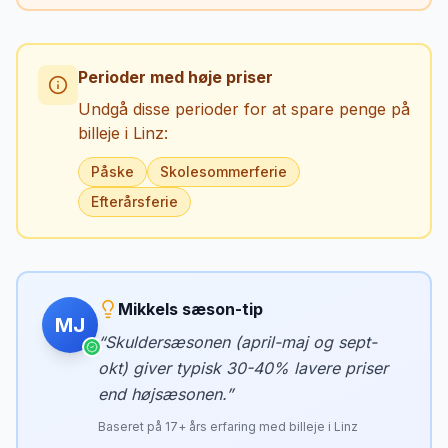
Perioder med høje priser
Undgå disse perioder for at spare penge på
billeje i
Linz
:
Påske
Skolesommerferie
Efterårsferie
Mikkels sæson-tip
MJ
“
Skuldersæsonen (april-maj og sept-
okt) giver typisk 30-40% lavere priser
end højsæsonen.
”
Baseret på
17
+ års erfaring med billeje i
Linz