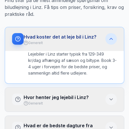
Find svar på de mest almindelige spørgsmål om
biludlejning i Linz. Få tips om priser, forsikring, krav og
praktiske råd.
Hvad koster det at leje bil i Linz?
Generelt
Lejebiler i Linz starter typisk fra 129-349
kr/dag afhængig af sæson og biltype. Book 3-
4 uger i forvejen for de bedste priser, og
sammenlign altid flere udlejere.
Hvor henter jeg lejebil i Linz?
Generelt
Du kan hente lejebil ved Linz Lufthavn eller
ved kontorer i byen. Lufthavnen har typisk
Hvad er de bedste dagture fra
flere udlejere direkte i terminalen med kort