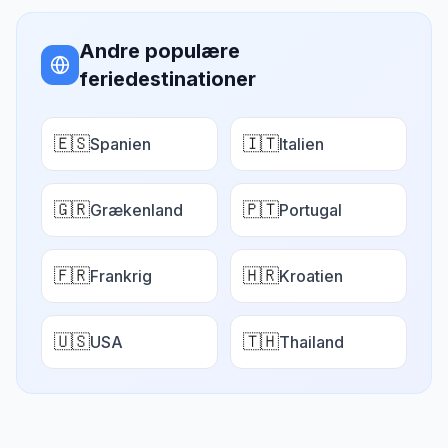
Andre populære
feriedestinationer
🇪🇸
🇮🇹
Spanien
Italien
🇬🇷
🇵🇹
Grækenland
Portugal
🇫🇷
🇭🇷
Frankrig
Kroatien
🇺🇸
🇹🇭
USA
Thailand