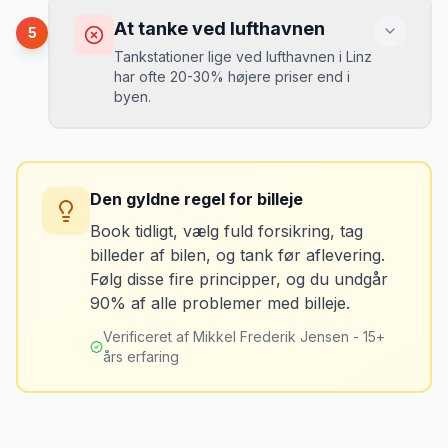
det tager 5 minutter.
Du kan blive opkrævet for skader, der
At tanke ved lufthavnen
5
var der før du fik bilen.
Tankstationer lige ved lufthavnen i Linz
har ofte 20-30% højere priser end i
byen.
Løsning
Tag billeder af ALLE ridser, buler og
skader - selv de mindste. Tag også
Konsekvens
billeder af kilometerstanden og
Du betaler unødvendigt meget for den
brændstofmåleren.
Den gyldne regel for billeje
sidste tankning.
Book tidligt, vælg fuld forsikring, tag
billeder af bilen, og tank før aflevering.
Mikkels erfaring
Oktober 2024
Løsning
MJ
Følg disse fire principper, og du undgår
“
Jeg fotograferer altid bilen fra alle
Tank bilen op et par kilometer fra
90% af alle problemer med billeje.
vinkler ved afhentning. Det har reddet
lufthavnen dagen før aflevering. Priserne
mig fra falske skadeskrav to gange.
”
er markant lavere.
Verificeret af Mikkel Frederik Jensen - 15+
års erfaring