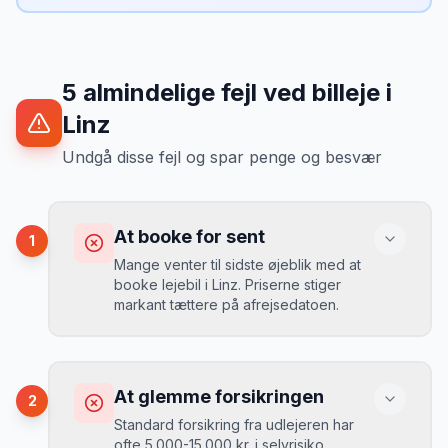
5
almindelige fejl ved billeje
i
Linz
Undgå disse fejl og spar penge og besvær
At booke for sent
1
Mange venter til sidste øjeblik med at
booke lejebil i Linz. Priserne stiger
markant tættere på afrejsedatoen.
Konsekvens
Du betaler 30-50% mere, og de bedste
At glemme forsikringen
2
biler er udsolgt.
Standard forsikring fra udlejeren har
ofte 5.000-15.000 kr. i selvrisiko.