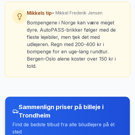
Mikkels tip
• Mikkel Frederik Jensen
Bompengene i Norge kan være meget
dyre. AutoPASS-brikker følger med de
fleste lejebiler, men tjek det med
udlejeren. Regn med 200-400 kr i
bompenge for en uge-lang rundtur.
Bergen-Oslo alene koster over 150 kr i
told.
Sammenlign priser på billeje
i
Trondheim
Find de bedste tilbud fra alle biludlejere på ét
sted