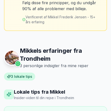
MJ
Følg disse fire principper, og du undgår
“
Jeg fotograferer altid bilen fra alle
Tank bilen op et par kilometer fra
90% af alle problemer med billeje.
vinkler ved afhentning. Det har reddet
lufthavnen dagen før aflevering. Priserne
mig fra falske skadeskrav to gange.
”
er markant lavere.
Verificeret af Mikkel Frederik Jensen - 15+
års erfaring
Mikkels erfaringer fra
Trondheim
3
personlige indsigter fra mine rejser
3
lokale tips
Lokale tips fra Mikkel
Insider-viden til din rejse
i
Trondheim