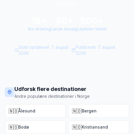
skranken.
15+
40+
500+
Ars erfaring
Lande besøg
Lejebiler testet
Sidst opdateret:
7. august
Publiceret:
7. august
2026
2026
Udforsk flere destinationer
Andre populære destinationer i Norge
🇳🇴
🇳🇴
Ålesund
Bergen
🇳🇴
🇳🇴
Bodø
Kristiansand