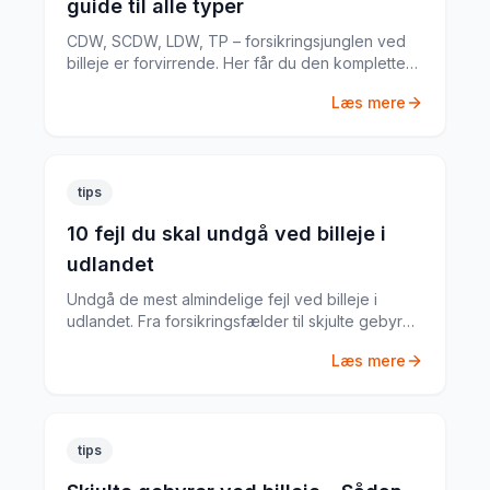
guide til alle typer
CDW, SCDW, LDW, TP – forsikringsjunglen ved
billeje er forvirrende. Her får du den komplette
guide til hvad du har brug for.
Læs mere
tips
10 fejl du skal undgå ved billeje i
udlandet
Undgå de mest almindelige fejl ved billeje i
udlandet. Fra forsikringsfælder til skjulte gebyrer
– her er alt du skal vide.
Læs mere
tips