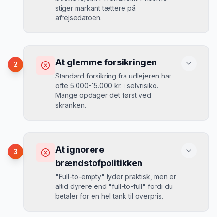
stiger markant tættere på
afrejsedatoen.
Konsekvens
Du betaler 30-50% mere, og de bedste
At glemme forsikringen
2
biler er udsolgt.
Standard forsikring fra udlejeren har
ofte 5.000-15.000 kr. i selvrisiko.
Mange opdager det først ved
Løsning
skranken.
Book 4-6 uger før din rejse. I højsæsonen
(juni-august) bør du booke 6-8 uger før.
Konsekvens
Ved selv en mindre skade kan du blive
At ignorere
3
opkrævet tusindvis af kroner.
Mikkels erfaring
August 2024
MJ
brændstofpolitikken
“
I august 2024 så jeg priserne i
"Full-to-empty" lyder praktisk, men er
Trondheim stige fra 189 kr/dag til 349
altid dyrere end "full-to-full" fordi du
kr/dag på bare 2 uger. Book tidligt!
”
Løsning
betaler for en hel tank til overpris.
Book altid med fuld kaskoforsikring uden
selvrisiko. Det koster typisk 30-50 kr.