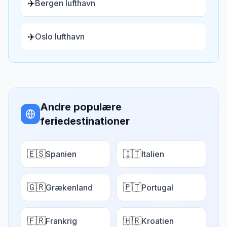
✈️
Bergen lufthavn
✈️
Oslo lufthavn
Andre populære
feriedestinationer
🇪🇸
🇮🇹
Spanien
Italien
🇬🇷
🇵🇹
Grækenland
Portugal
🇫🇷
🇭🇷
Frankrig
Kroatien