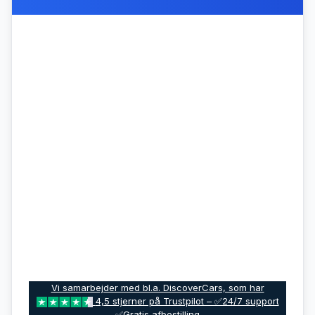
Vi samarbejder med bl.a. DiscoverCars, som har
4,5 stjerner på Trustpilot – ✅24/7 support
✅Gratis afbestilling