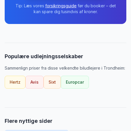
Tip: Læs vores
forsikringsguide
før du booker – det
kan spare dig tusindvis af kroner.
Populære udlejningsselskaber
Sammenlign priser fra disse velkendte biludlejere
i
Trondheim
:
Hertz
Avis
Sixt
Europcar
Flere nyttige sider