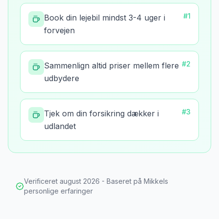
#
1
Book din lejebil mindst 3-4 uger i
forvejen
#
2
Sammenlign altid priser mellem flere
udbydere
#
3
Tjek om din forsikring dækker i
udlandet
Verificeret
august 2026
- Baseret på Mikkels
personlige erfaringer