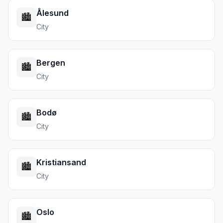
Ålesund
🏙️
City
Bergen
🏙️
City
Bodø
🏙️
City
Kristiansand
🏙️
City
Oslo
🏙️