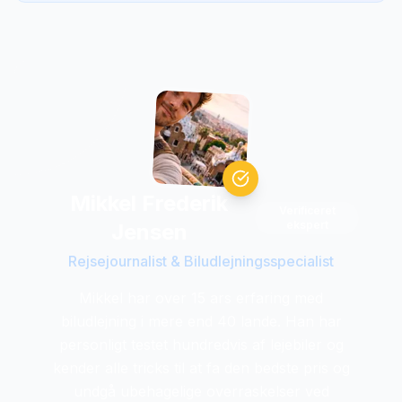
Mikkel Frederik
Verificeret
ekspert
Jensen
Rejsejournalist & Biludlejningsspecialist
Mikkel har over 15 ars erfaring med
biludlejning i mere end 40 lande. Han har
personligt testet hundredvis af lejebiler og
kender alle tricks til at fa den bedste pris og
undgå ubehagelige overraskelser ved