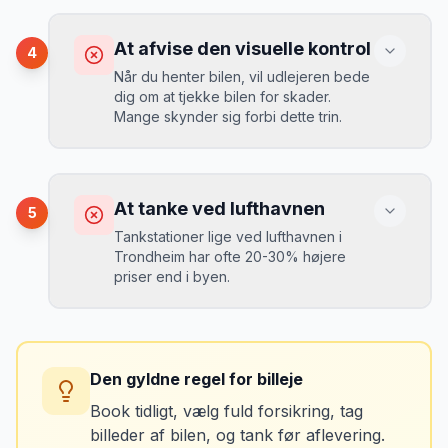
ekstra pr. dag, men giver ro i sindet.
Konsekvens
Du betaler 20-30% mere for brændstof,
At afvise den visuelle kontrol
4
da udlejeren tager høje benzinpriser.
Mikkels erfaring
September 2023
Når du henter bilen, vil udlejeren bede
MJ
dig om at tjekke bilen for skader.
“
En lille bule i døren kostede mig 8.000
Mange skynder sig forbi dette trin.
kr. i selvrisiko. Siden har jeg altid
Løsning
booket med fuld forsikring.
”
Vælg altid "full-to-full" politik. Tank bilen
op på en lokal tankstation før aflevering -
Konsekvens
det tager 5 minutter.
Du kan blive opkrævet for skader, der
At tanke ved lufthavnen
5
var der før du fik bilen.
Tankstationer lige ved lufthavnen i
Trondheim har ofte 20-30% højere
priser end i byen.
Løsning
Tag billeder af ALLE ridser, buler og
skader - selv de mindste. Tag også
Konsekvens
billeder af kilometerstanden og
Du betaler unødvendigt meget for den
brændstofmåleren.
Den gyldne regel for billeje
sidste tankning.
Book tidligt, vælg fuld forsikring, tag
billeder af bilen, og tank før aflevering.
Mikkels erfaring
Oktober 2024
Løsning