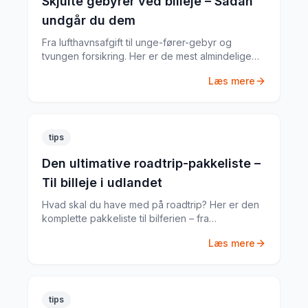
Skjulte gebyrer ved billeje – Sådan
undgår du dem
Fra lufthavnsafgift til unge-fører-gebyr og
tvungen forsikring. Her er de mest almindelige
skjulte gebyrer og hvordan du undgår dem.
Læs mere
tips
Den ultimative roadtrip-pakkeliste –
Til billeje i udlandet
Hvad skal du have med på roadtrip? Her er den
komplette pakkeliste til bilferien – fra
dokumenter til praktiske gadgets.
Læs mere
tips