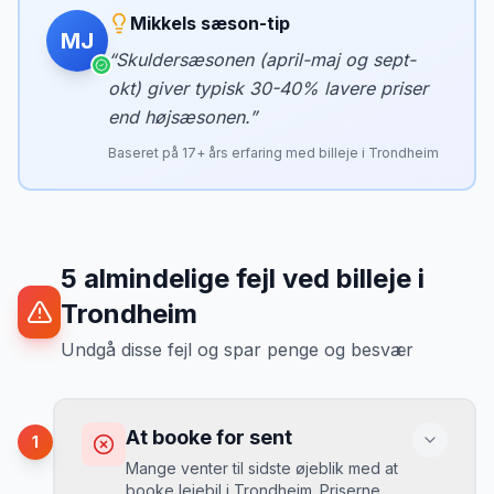
Mikkels sæson-tip
MJ
“
Skuldersæsonen (april-maj og sept-
okt) giver typisk 30-40% lavere priser
end højsæsonen.
”
Baseret på
17
+ års erfaring med billeje i
Trondheim
5
almindelige fejl ved billeje
i
Trondheim
Undgå disse fejl og spar penge og besvær
At booke for sent
1
Mange venter til sidste øjeblik med at
booke lejebil i Trondheim. Priserne