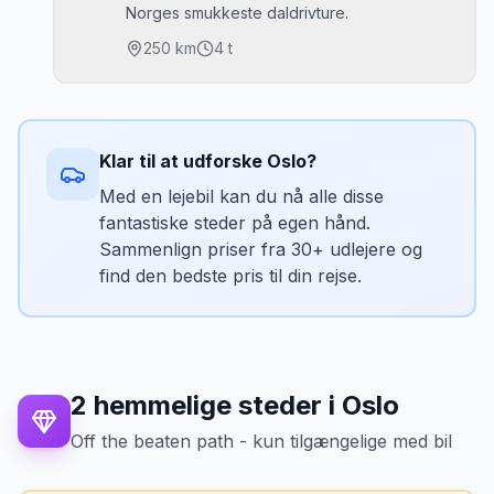
Norges smukkeste daldrivture.
Bedste tidspunkt
250
km
4 t
Sommer for Skibladner-sejlads.
Parkering
Højdepunkter
Gratis parkering ved Hadeland Glassverk og
Rondane Nationalpark: tundralandskab og
•
Hamar havn.
Klar til at udforske
Oslo
?
renflokke
Gudbrandsdalen: den historiske dal Ibsen
Med en lejebil kan du nå alle disse
•
Mikkels tip
og Peer Gynt
fantastiske steder på egen hånd.
Glasverket har en billigbutik med skønne
Vinstra: Peer Gynt-forbindelserne
•
Sammenlign priser fra 30+ udlejere og
udsalg. Tjek Skibladner-sejlplanen online
Dovre Fjellstue ved fjellets top
find den bedste pris til din rejse.
•
— sejler kun om sommeren på bestemte
dage.
Bedste tidspunkt
Juli–september for Rondane. Forår og sommer
for Gudbrandsdalen.
2
hemmelige steder
i
Oslo
Parkering
Spranget: gratis parkeringsplads ved
Off the beaten path - kun tilgængelige med bil
nationalparkens indgang.