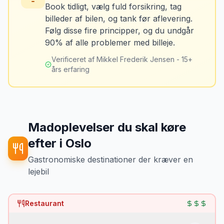
Book tidligt, vælg fuld forsikring, tag
billeder af bilen, og tank før aflevering.
Mikkels erfaring
Oktober 2024
Løsning
MJ
Følg disse fire principper, og du undgår
“
Jeg fotograferer altid bilen fra alle
Tank bilen op et par kilometer fra
90% af alle problemer med billeje.
vinkler ved afhentning. Det har reddet
lufthavnen dagen før aflevering. Priserne
mig fra falske skadeskrav to gange.
”
er markant lavere.
Verificeret af Mikkel Frederik Jensen - 15+
års erfaring
Madoplevelser du skal køre
efter
i
Oslo
Gastronomiske destinationer der kræver en
lejebil
Restaurant