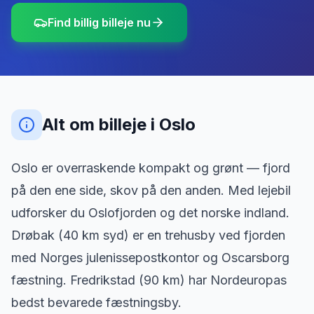
Find billig billeje nu
Alt om billeje
i
Oslo
Oslo er overraskende kompakt og grønt — fjord
på den ene side, skov på den anden. Med lejebil
udforsker du Oslofjorden og det norske indland.
Drøbak (40 km syd) er en trehusby ved fjorden
med Norges julenissepostkontor og Oscarsborg
fæstning. Fredrikstad (90 km) har Nordeuropas
bedst bevarede fæstningsby.