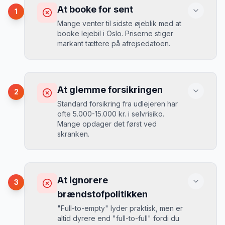
At booke for sent
1
Mange venter til sidste øjeblik med at
booke lejebil i Oslo. Priserne stiger
markant tættere på afrejsedatoen.
Konsekvens
Du betaler 30-50% mere, og de bedste
At glemme forsikringen
2
biler er udsolgt.
Standard forsikring fra udlejeren har
ofte 5.000-15.000 kr. i selvrisiko.
Mange opdager det først ved
Løsning
skranken.
Book 4-6 uger før din rejse. I højsæsonen
(juni-august) bør du booke 6-8 uger før.
Konsekvens
Ved selv en mindre skade kan du blive
At ignorere
3
opkrævet tusindvis af kroner.
Mikkels erfaring
August 2024
MJ
brændstofpolitikken
“
I august 2024 så jeg priserne i Oslo
"Full-to-empty" lyder praktisk, men er
stige fra 189 kr/dag til 349 kr/dag på
altid dyrere end "full-to-full" fordi du
bare 2 uger. Book tidligt!
”
Løsning