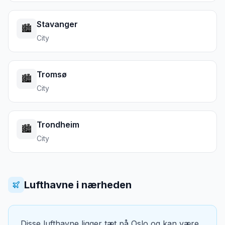
Stavanger
🏙️
City
Tromsø
🏙️
City
Trondheim
🏙️
City
Lufthavne i nærheden
Disse lufthavne ligger tæt på
Oslo
og kan være