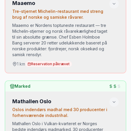
Maaemo
Tre-stjernet Michelin-restaurant med streng
brug af norske og samiske råvarer.
Maaemo er Nordens toptuneste restaurant — tre
Michelin-stjerner og norsk råvarekærlighed taget
til sin absolutte grænse. Chef Esben Holmboe
Bang serverer 20 retter udelukkende baseret på
norske produkter: fjordrejer, norsk oksekød og
samisk rensdyr.
1
km
Reservation påkrævet
Du skal prøve:
Marked
Norske østers fra Ryfylke serveret med ryget
•
fløde
Mathallen Oslo
Rensdyr fra Finnmark-samerne
•
Oslos indendørs madhal med 30 producenter i
Dessert med birkesaft og norsk akvavit
•
forhenværende industrihal.
Mathallen Oslo i Vulkan-kvarteret er Norges
bedste indendørs madmarked. 30 producenter