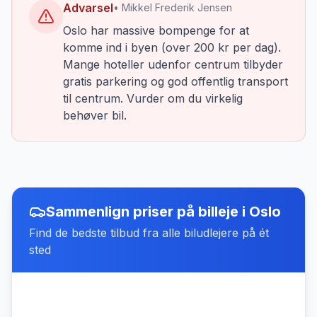
Advarsel
• Mikkel Frederik Jensen
Oslo har massive bompenge for at
komme ind i byen (over 200 kr per dag).
Mange hoteller udenfor centrum tilbyder
gratis parkering og god offentlig transport
til centrum. Vurder om du virkelig
behøver bil.
Sammenlign priser på billeje
i
Oslo
Find de bedste tilbud fra alle biludlejere på ét
sted