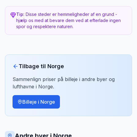
Hvorfor er det hemmeligt?
90 km fra Oslo retning Sverige. Perfekt stop på
Tip:
Disse steder er hemmeligheder af en grund -
vejen.
hjælp os med at bevare dem ved at efterlade ingen
spor og respektere naturen.
Bedste tidspunkt
Sommer — gamlebyen er livlig med markeder.
Tilbage til
Norge
Sammenlign priser på billeje i andre byer og
lufthavne i
Norge
.
Billeje i
Norge
Andre byer i Norge