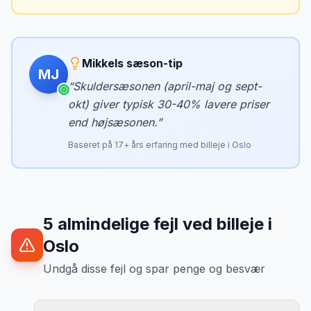
Mikkels sæson-tip
MJ
“
Skuldersæsonen (april-maj og sept-
okt) giver typisk 30-40% lavere priser
end højsæsonen.
”
Baseret på
17
+ års erfaring med billeje i
Oslo
5
almindelige fejl ved billeje
i
Oslo
Undgå disse fejl og spar penge og besvær