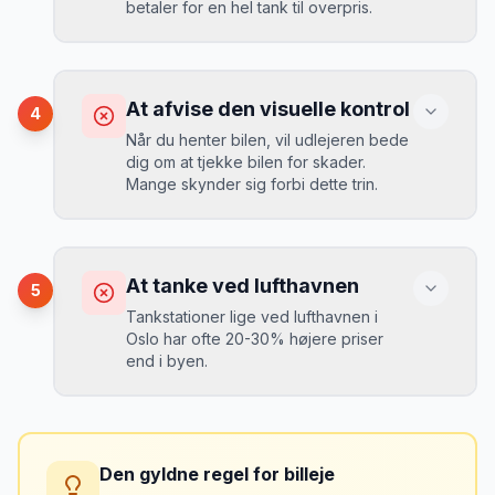
betaler for en hel tank til overpris.
Book altid med fuld kaskoforsikring uden
selvrisiko. Det koster typisk 30-50 kr.
ekstra pr. dag, men giver ro i sindet.
Konsekvens
Du betaler 20-30% mere for brændstof,
At afvise den visuelle kontrol
4
da udlejeren tager høje benzinpriser.
Mikkels erfaring
September 2023
Når du henter bilen, vil udlejeren bede
MJ
dig om at tjekke bilen for skader.
“
En lille bule i døren kostede mig 8.000
Mange skynder sig forbi dette trin.
kr. i selvrisiko. Siden har jeg altid
Løsning
booket med fuld forsikring.
”
Vælg altid "full-to-full" politik. Tank bilen
op på en lokal tankstation før aflevering -
Konsekvens
det tager 5 minutter.
Du kan blive opkrævet for skader, der
At tanke ved lufthavnen
5
var der før du fik bilen.
Tankstationer lige ved lufthavnen i
Oslo har ofte 20-30% højere priser
end i byen.
Løsning
Tag billeder af ALLE ridser, buler og
skader - selv de mindste. Tag også
Konsekvens
billeder af kilometerstanden og
Du betaler unødvendigt meget for den
brændstofmåleren.
Den gyldne regel for billeje
sidste tankning.