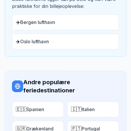
praktiske for din billejeoplevelse:
✈️
Bergen lufthavn
✈️
Oslo lufthavn
Andre populære
feriedestinationer
🇪🇸
🇮🇹
Spanien
Italien
🇬🇷
🇵🇹
Grækenland
Portugal