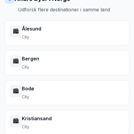
Udforsk flere destinationer i samme land
Ålesund
🏙️
City
Bergen
🏙️
City
Bodø
🏙️
City
Kristiansand
🏙️
City