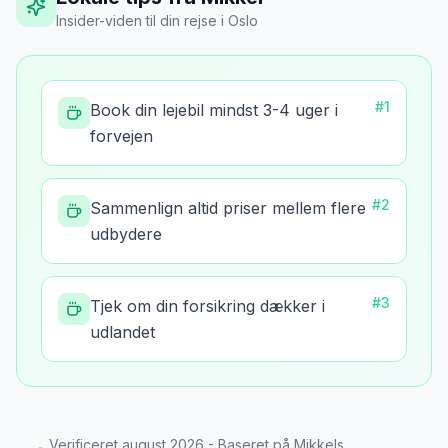
Insider-viden til din rejse
i
Oslo
#
1
Book din lejebil mindst 3-4 uger i
forvejen
#
2
Sammenlign altid priser mellem flere
udbydere
#
3
Tjek om din forsikring dækker i
udlandet
Verificeret
august 2026
- Baseret på Mikkels