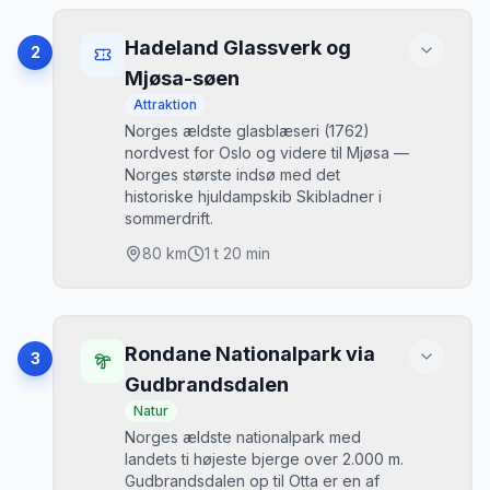
Højdepunkter
Drøbak centrum: tætte bindingsværkshuse
•
Hadeland Glassverk og
2
og havn
Mjøsa-søen
Oscarsborg Festning (sænkede Blücher
•
Attraktion
1940) på en ø i fjorden
Norges ældste glasblæseri (1762)
Hurum halvøens strandskov
•
nordvest for Oslo og videre til Mjøsa —
Udsigt over fjorden fra Håøya
•
Norges største indsø med det
historiske hjuldampskib Skibladner i
sommerdrift.
Bedste tidspunkt
Sommer for fjordbadning. December for
80
km
1 t 20 min
julenissen i Drøbak.
Parkering
Højdepunkter
Gratis parkering ved Drøbak havn og centrum.
Hadeland Glassverk: glasblæsning live og
•
Rondane Nationalpark via
3
outlet-butik
Gudbrandsdalen
Mikkels tip
Mjøsa: Norges største indsø
•
Natur
Vejen via E18 og E6 er hurtig, men tag
Skibladner hjuldampskib (verdens ældste i
•
Norges ældste nationalpark med
rv23 ad Drøbak direkte for det
drift)
landets ti højeste bjerge over 2.000 m.
hyggeligste forløb.
Hamar med landets ældste biskopruin
•
Gudbrandsdalen op til Otta er en af