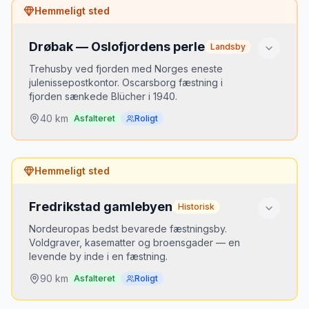
Hemmeligt sted
Mikkels tip
Vejen ind i Rondane stopper ved
Drøbak — Oslofjordens perle
Spranget — derfra er det vandreture. E6
Landsby
Gudbrandsdalen er bred og sikker.
Trehusby ved fjorden med Norges eneste
julenissepostkontor. Oscarsborg fæstning i
fjorden sænkede Blücher i 1940.
40
km
Asfalteret
Roligt
Hvorfor er det hemmeligt?
Hemmeligt sted
40 km fra Oslo og totalt overset af turister. Lokale
elsker det.
Fredrikstad gamlebyen
Historisk
Bedste tidspunkt
Nordeuropas bedst bevarede fæstningsby.
Sommer — fjordbad og is i solskin.
Voldgraver, kasematter og broensgader — en
levende by inde i en fæstning.
90
km
Asfalteret
Roligt