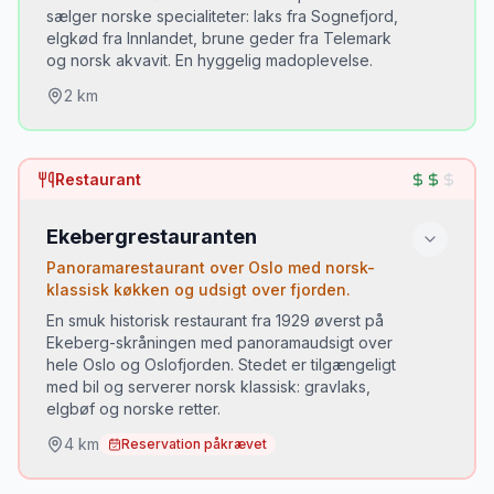
📅 OBS:
Book måneder i forvejen. Kun aftensmad,
sælger norske specialiteter: laks fra Sognefjord,
torsdag–lørdag.
elgkød fra Innlandet, brune geder fra Telemark
og norsk akvavit. En hyggelig madoplevelse.
2
km
Du skal prøve:
Restaurant
Norsk elgpålæg med sennepsmayo
•
Brunost fra gederiet i Gudbrandsdalen
•
Ekebergrestauranten
Laks fra Sognefjorden røget på stedet
•
Panoramarestaurant over Oslo med norsk-
klassisk køkken og udsigt over fjorden.
En smuk historisk restaurant fra 1929 øverst på
📅 OBS:
Åbent tirsdag–søndag.
Ekeberg-skråningen med panoramaudsigt over
hele Oslo og Oslofjorden. Stedet er tilgængeligt
med bil og serverer norsk klassisk: gravlaks,
elgbøf og norske retter.
4
km
Reservation påkrævet