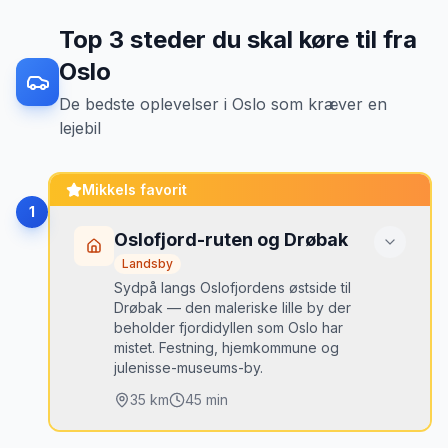
Top
3
steder du skal køre til fra
Oslo
De bedste oplevelser
i
Oslo
som kræver en
lejebil
Mikkels favorit
1
Oslofjord-ruten og Drøbak
Landsby
Sydpå langs Oslofjordens østside til
Drøbak — den maleriske lille by der
beholder fjordidyllen som Oslo har
mistet. Festning, hjemkommune og
julenisse-museums-by.
35
km
45 min