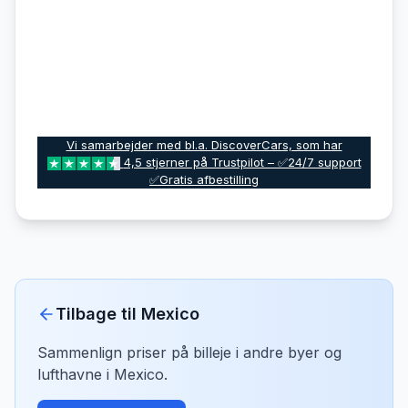
Vi samarbejder med bl.a. DiscoverCars, som har
4,5 stjerner på Trustpilot – ✅24/7 support
✅Gratis afbestilling
Tilbage til
Mexico
Sammenlign priser på billeje i andre byer og
lufthavne i
Mexico
.