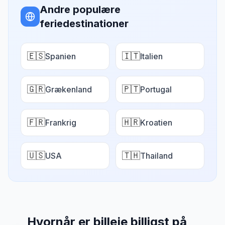
Andre populære
feriedestinationer
🇪🇸
🇮🇹
Spanien
Italien
🇬🇷
🇵🇹
Grækenland
Portugal
🇫🇷
🇭🇷
Frankrig
Kroatien
🇺🇸
🇹🇭
USA
Thailand
Hvornår er billeje billigst på