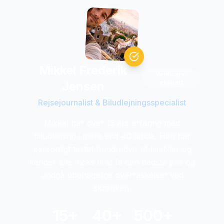
Mikkel Frederik
Verificeret
ekspert
Jensen
Rejsejournalist & Biludlejningsspecialist
Mikkel har over 15 ars erfaring med
biludlejning i mere end 40 lande. Han har
personligt testet hundredvis af lejebiler og
kender alle tricks til at fa den bedste pris og
undgå ubehagelige overraskelser ved
skranken.
15+
40+
500+