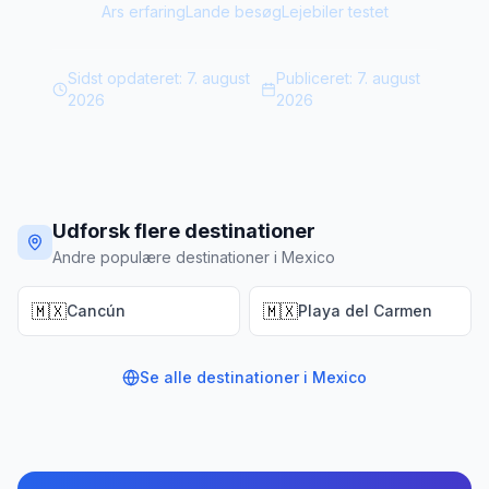
Ars erfaring
Lande besøg
Lejebiler testet
Sidst opdateret:
7. august
Publiceret:
7. august
2026
2026
Udforsk flere destinationer
Andre populære destinationer i Mexico
🇲🇽
🇲🇽
Cancún
Playa del Carmen
Se alle destinationer i
Mexico