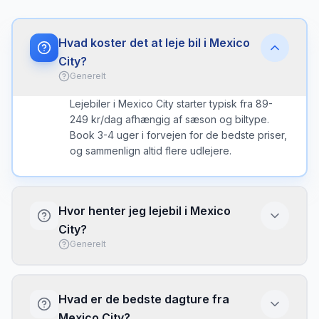
Hvad koster det at leje bil i Mexico
City?
Generelt
Lejebiler i Mexico City starter typisk fra 89-
249 kr/dag afhængig af sæson og biltype.
Book 3-4 uger i forvejen for de bedste priser,
og sammenlign altid flere udlejere.
Hvor henter jeg lejebil i Mexico
City?
Generelt
Du kan hente lejebil ved Mexico City
International eller ved kontorer i byen.
Hvad er de bedste dagture fra
Lufthavnen har typisk flere udlejere direkte i
Mexico City?
terminalen med kort ventetid.