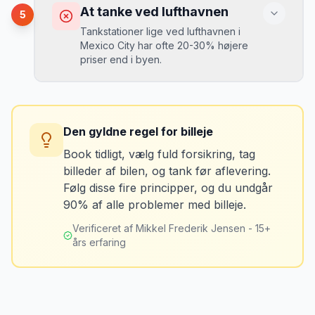
Du kan blive opkrævet for skader, der
At tanke ved lufthavnen
5
var der før du fik bilen.
Tankstationer lige ved lufthavnen i
Mexico City har ofte 20-30% højere
priser end i byen.
Løsning
Tag billeder af ALLE ridser, buler og
skader - selv de mindste. Tag også
Konsekvens
billeder af kilometerstanden og
Du betaler unødvendigt meget for den
brændstofmåleren.
Den gyldne regel for billeje
sidste tankning.
Book tidligt, vælg fuld forsikring, tag
billeder af bilen, og tank før aflevering.
Mikkels erfaring
Oktober 2024
Løsning
MJ
Følg disse fire principper, og du undgår
“
Jeg fotograferer altid bilen fra alle
Tank bilen op et par kilometer fra
90% af alle problemer med billeje.
vinkler ved afhentning. Det har reddet
lufthavnen dagen før aflevering. Priserne
mig fra falske skadeskrav to gange.
”
er markant lavere.
Verificeret af Mikkel Frederik Jensen - 15+
års erfaring