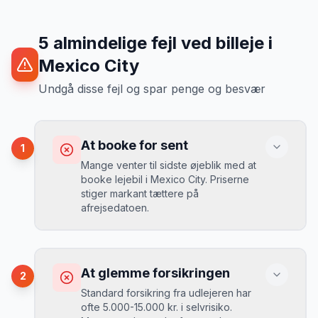
5
almindelige fejl ved billeje
i
Mexico City
Undgå disse fejl og spar penge og besvær
At booke for sent
1
Mange venter til sidste øjeblik med at
booke lejebil i Mexico City. Priserne
stiger markant tættere på
afrejsedatoen.
Konsekvens
Du betaler 30-50% mere, og de bedste
At glemme forsikringen
2
biler er udsolgt.
Standard forsikring fra udlejeren har
ofte 5.000-15.000 kr. i selvrisiko.