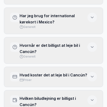
Ja, i Mexico kører man i højre side. Det er det
samme som i Danmark, så du vil hurtigt føle dig
Har jeg brug for international
hjemme. Hastighedsgrænser: by 40 km/t,
kørekort i Mexico?
landevej 80 km/t, motorvej 110 km/t.
Generelt
Det anbefales at medbringe et internationalt
kørekort til Mexico. Det fås hos Borgerservice
Hvornår er det billigst at leje bil i
for ca. 25 kr og er gyldigt i 3 år. Tag også dit
Cancún?
danske kørekort med.
Generelt
Lavsæsonen (november-marts) giver de
laveste priser på billeje i Cancún, ofte 30-50%
Hvad koster det at leje bil i Cancún?
billigere end højsæsonen. Book altid mindst 3-
Priser
4 uger i forvejen, og brug Billeje.dk til at
sammenligne alle udlejere.
Prisen for at leje bil
i
Cancún
varierer fra
89
kr.
til
249
kr.
pr. dag afhængigt af biltype,
Hvilken biludlejning er billigst i
sæson og hvor tidligt du booker.
Priserne er
Cancún?
baseret på vores sammenligning fra marts