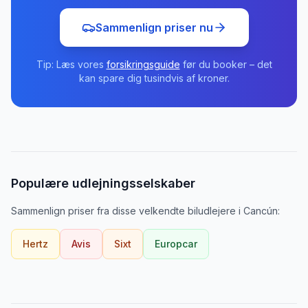
Sammenlign priser nu
Tip: Læs vores
forsikringsguide
før du booker – det
kan spare dig tusindvis af kroner.
Populære udlejningsselskaber
Sammenlign priser fra disse velkendte biludlejere
i
Cancún
:
Hertz
Avis
Sixt
Europcar