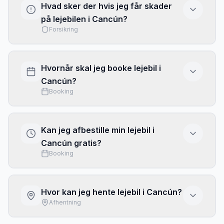
Hvad sker der hvis jeg får skader
bil
i
Cancún
. Mange kreditkort tilbyder
på lejebilen i Cancún?
supplerende dækning, men tjek betingelserne
Forsikring
grundigt. Læs vores
komplette
forsikringsguide
for detaljerede anbefalinger.
Ved skader på lejebilen
i
Cancún
skal du
straks kontakte udlejningsselskabet og
Hvornår skal jeg booke lejebil i
dokumentere skaden med fotos. Med
Cancún?
kaskoforsikring uden selvrisiko er du typisk
Booking
dækket fuldt ud. Uden fuld forsikring kan du
blive opkrævet selvrisikoen, som ofte er
For de bedste priser
i
Cancún
anbefaler vi at
5.000-15.000 kr.
booke
4-8 uger før
din rejse. I højsæsonen
Kan jeg afbestille min lejebil i
(juni-august og helligdage) bør du booke
Cancún gratis?
endnu tidligere. Priser stiger ofte markant
Booking
tættere på afrejsedatoen, især i populære
feriedestinationer.
De fleste bookinger gennem vores
prissammenligning tilbyder
gratis afbestilling
Hvor kan jeg hente lejebil i Cancún?
op til 48 timer før afhentning. Tjek altid
Afhentning
afbestillingsbetingelserne ved booking, da de
kan variere mellem udbydere. Vi anbefaler at
I
Cancún
kan du typisk hente din lejebil ved