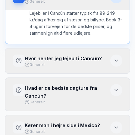
Generelt
Lejebiler i Cancún starter typisk fra 89-249
kr/dag afhængig af sæson og biltype. Book 3-
4 uger i forvejen for de bedste priser, og
sammenlign altid flere udlejere.
Hvor henter jeg lejebil i Cancún?
Generelt
Du kan hente lejebil ved Cancún International
eller ved kontorer i byen. Lufthavnen har
Hvad er de bedste dagture fra
typisk flere udlejere direkte i terminalen med
Cancún?
kort ventetid.
Generelt
Med lejebil fra Cancún kan du nemt udforske:
Hotelzonen langs den turkise kyst. Chichén
Kører man i højre side i Mexico?
Itzá maya-ruiner er 2,5 timer. Sammenlign
Generelt
priser for at få den bedste deal.