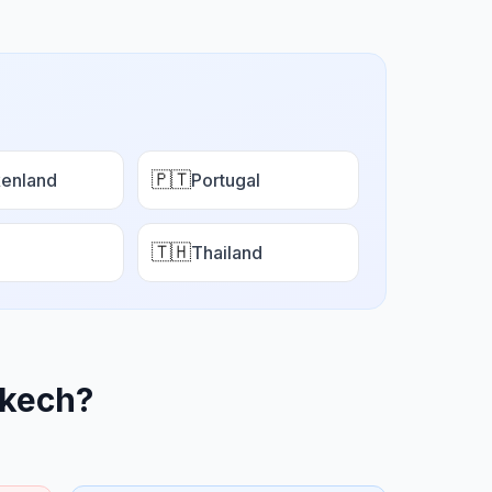
🇵🇹
enland
Portugal
🇹🇭
Thailand
kech
?