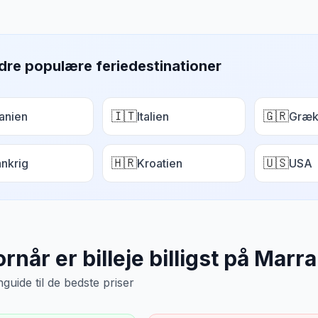
dre populære feriedestinationer
🇮🇹
🇬🇷
anien
Italien
Græk
🇭🇷
🇺🇸
ankrig
Kroatien
USA
rnår er billeje billigst på
Marra
uide til de bedste priser