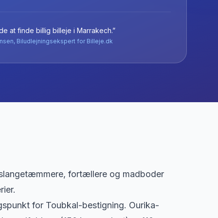
e at finde billig billeje
i
Marrakech
.”
nsen, Biludlejningsekspert for Billeje.dk
 slangetæmmere, fortællere og madboder
ier.
ngspunkt for Toubkal-bestigning. Ourika-