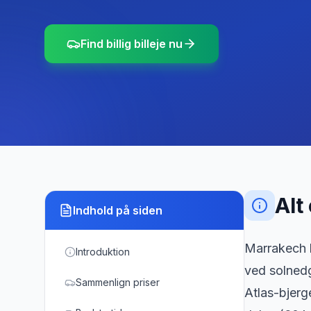
Find billig billeje nu
Alt
Indhold på siden
Marrakech 
Introduktion
ved solnedg
Sammenlign priser
Atlas-bjerg