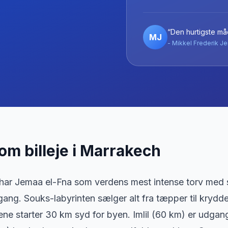
“Den hurtigste måd
MJ
- Mikkel Frederik Je
 om billeje
i
Marrakech
har Jemaa el-Fna som verdens mest intense torv med
ang. Souks-labyrinten sælger alt fra tæpper til krydder
ene starter 30 km syd for byen. Imlil (60 km) er udga