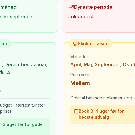
 måned
Dyreste periode
eller september-
Juli-august
son
Skuldersæson
Måneder
r
,
December
,
Januar
,
April
,
Maj
,
September
,
Okto
Marts
Prisniveau
Mellem
Optimal balance mellem pris og v
udget - færrest turister
priser
Book 3-4 uger før for
bedste udvalg
-3 uger før for gode