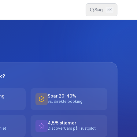
Søg...
⌘
K
k?
ing
Spar 20-40%
vs. direkte booking
4,5/5 stjerner
let
DiscoverCars på Trustpilot