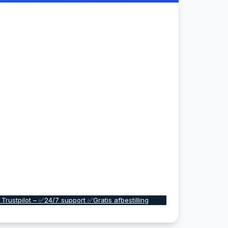
 Trustpilot – ✅24/7 support ✅Gratis afbestilling