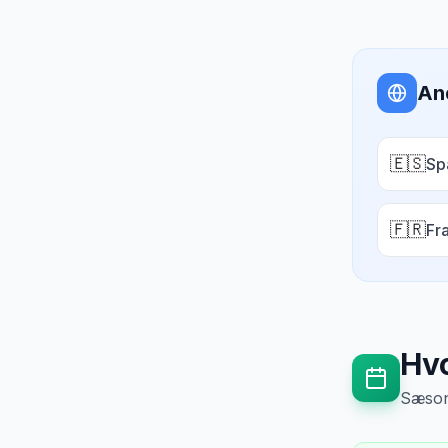
An
🇪🇸
Sp
🇫🇷
Fr
Hvo
Sæsong