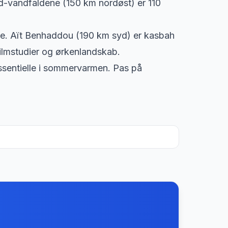
d-vandfaldene (150 km nordøst) er 110
åde. Aït Benhaddou (190 km syd) er kasbah
ilmstudier og ørkenlandskab.
ssentielle i sommervarmen. Pas på