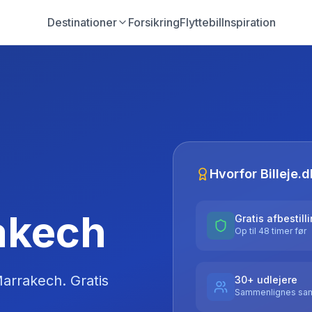
Destinationer
Forsikring
Flyttebil
Inspiration
Hvorfor Billeje.d
rakech
Gratis afbestill
Op til 48 timer før
arrakech
. Gratis
30+ udlejere
Sammenlignes sam