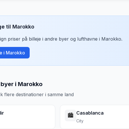
ge til
Marokko
n priser på billeje i andre byer og lufthavne i
Marokko
.
je i
Marokko
byer i Marokko
k flere destinationer i samme land
ir
Casablanca
🏙️
City