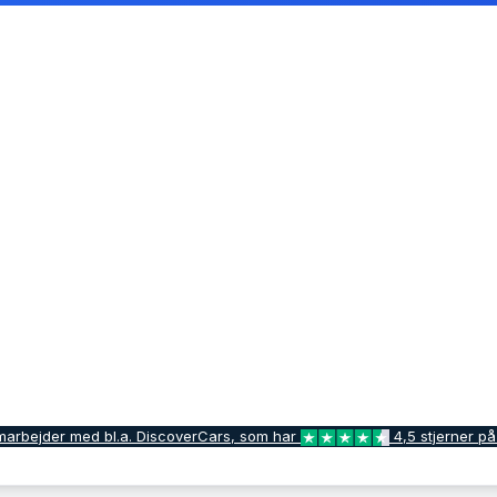
marbejder med bl.a. DiscoverCars, som har
4,5 stjerner på