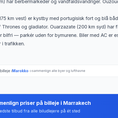
km) har berbermarkeder og vandfaldsvandriger. Ouzou
175 km vest) er kystby med portugisisk fort og blå b
 Thrones og gladiator. Ouarzazate (200 km syd) har f
 bilfri — parkér uden for bymurene. Biler med AC er e
i trafikken.
illeje i
Marokko
→
sammenlign alle byer og lufthavne
enlign priser på billeje
i
Marrakech
dste tilbud fra alle biludlejere på ét sted