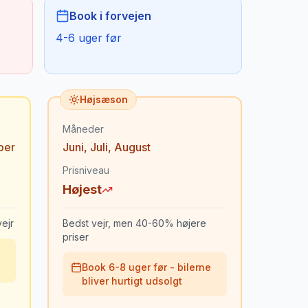
Book i forvejen
4-6 uger før
Højsæson
Måneder
ber
Juni
,
Juli
,
August
Prisniveau
Højest
ejr
Bedst vejr, men 40-60% højere
priser
Book 6-8 uger før - bilerne
bliver hurtigt udsolgt