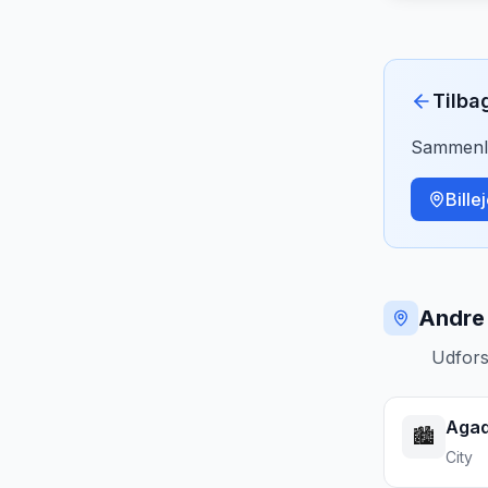
Tilba
Sammenlig
Bille
Andre 
Udfors
Agad
🏙️
City