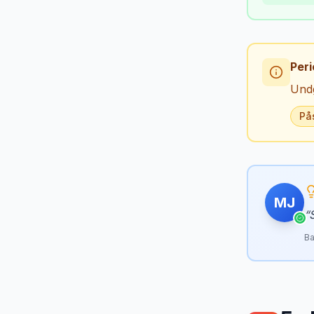
Peri
Undg
På
MJ
“
Ba