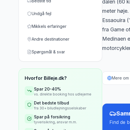
Bedste tid
dalen (60 
meter høje.
Undgå fejl
Essaouira (
Mikkels erfaringer
fra Game of
Medinaen er
Andre destinationer
motorcykler 
Spørgsmål & svar
Hvorfor Billeje.dk?
Mere om b
Spar 20-40%
vs. direkte booking hos udlejerne
Det bedste tilbud
fra 30+ biludlejningsselskaber
Samm
Spar på forsikring
Find de be
tyverisikring, ansvar m.m.