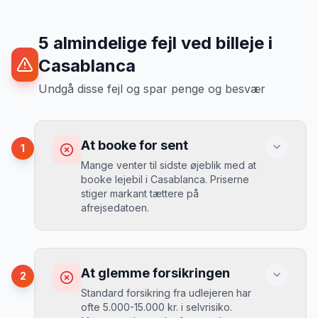
5
almindelige fejl ved billeje
i
Casablanca
Undgå disse fejl og spar penge og besvær
At booke for sent
1
Mange venter til sidste øjeblik med at
booke lejebil i Casablanca. Priserne
stiger markant tættere på
afrejsedatoen.
Konsekvens
Du betaler 30-50% mere, og de bedste
At glemme forsikringen
2
biler er udsolgt.
Standard forsikring fra udlejeren har
ofte 5.000-15.000 kr. i selvrisiko.