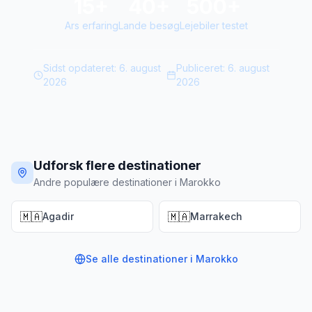
15+
40+
500+
Ars erfaring
Lande besøg
Lejebiler testet
Sidst opdateret:
6. august
Publiceret:
6. august
2026
2026
Udforsk flere destinationer
Andre populære destinationer i Marokko
🇲🇦
🇲🇦
Agadir
Marrakech
Se alle destinationer i
Marokko