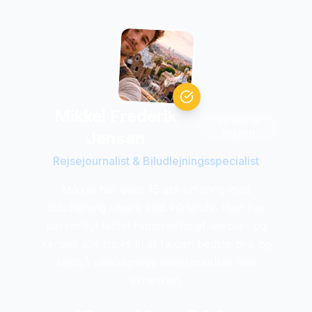
Mikkel Frederik
Verificeret
ekspert
Jensen
Rejsejournalist & Biludlejningsspecialist
Mikkel har over 15 ars erfaring med
biludlejning i mere end 40 lande. Han har
personligt testet hundredvis af lejebiler og
kender alle tricks til at fa den bedste pris og
undgå ubehagelige overraskelser ved
skranken.