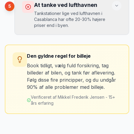
Du kan blive opkrævet for skader, der
At tanke ved lufthavnen
5
var der før du fik bilen.
Tankstationer lige ved lufthavnen i
Casablanca har ofte 20-30% højere
priser end i byen.
Løsning
Tag billeder af ALLE ridser, buler og
skader - selv de mindste. Tag også
Konsekvens
billeder af kilometerstanden og
Du betaler unødvendigt meget for den
brændstofmåleren.
Den gyldne regel for billeje
sidste tankning.
Book tidligt, vælg fuld forsikring, tag
billeder af bilen, og tank før aflevering.
Mikkels erfaring
Oktober 2024
Løsning
MJ
Følg disse fire principper, og du undgår
“
Jeg fotograferer altid bilen fra alle
Tank bilen op et par kilometer fra
90% af alle problemer med billeje.
vinkler ved afhentning. Det har reddet
lufthavnen dagen før aflevering. Priserne
mig fra falske skadeskrav to gange.
”
er markant lavere.
Verificeret af Mikkel Frederik Jensen - 15+
års erfaring