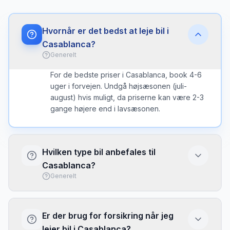
Hvornår er det bedst at leje bil i
Casablanca?
Generelt
For de bedste priser i Casablanca, book 4-6
uger i forvejen. Undgå højsæsonen (juli-
august) hvis muligt, da priserne kan være 2-3
gange højere end i lavsæsonen.
Hvilken type bil anbefales til
Casablanca?
Generelt
I Casablanca er en kompakt bil ofte det
bedste valg - nem at parkere og
Er der brug for forsikring når jeg
brændstofeffektiv. Vælg større bil kun hvis du
lejer bil i Casablanca?
har meget bagage eller mange passagerer.