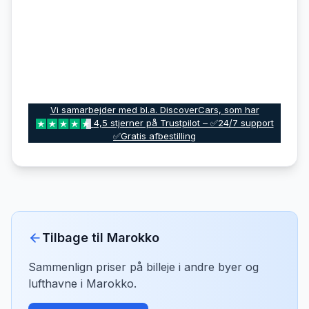
Vi samarbejder med bl.a. DiscoverCars, som har
4,5 stjerner på Trustpilot – ✅24/7 support
✅Gratis afbestilling
Tilbage til
Marokko
Sammenlign priser på billeje i andre byer og
lufthavne i
Marokko
.