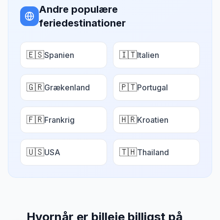
Andre populære
feriedestinationer
🇪🇸
🇮🇹
Spanien
Italien
🇬🇷
🇵🇹
Grækenland
Portugal
🇫🇷
🇭🇷
Frankrig
Kroatien
🇺🇸
🇹🇭
USA
Thailand
Hvornår er billeje billigst på