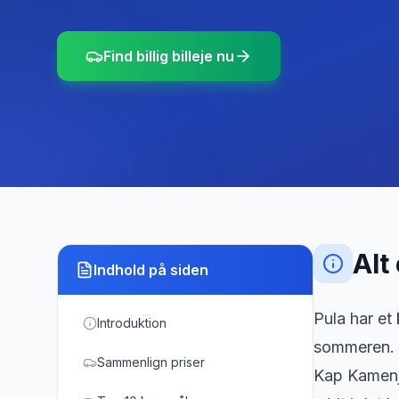
Find billig billeje nu
Alt
Indhold på siden
Pula har et
Introduktion
sommeren. I
Sammenlign priser
Kap Kamenja