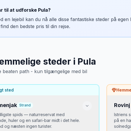
terår for trøffelsæson. Forår for grønne dale.
rijuni Safari Park med elefanter og zebraer
ar til at udforske
Pula
?
rkering
itos residens og museum
tovun: betalt parkering nedenfor byen. Grožnjan: gratis langs vejen.
d en lejebil kan du nå alle disse fantastiske steder på ege
omerske villa-ruiner
find den bedste pris til din rejse.
.600 år gamle oliventræer
Mikkels tip
Parkér nedenfor Motovun (obligatorisk) og gå op. Vejen er stejl men
dste tidspunkt
j–september for fuldt åben park.
emmelige steder
i
Pula
rkering
atis parkering ved Fažana havn.
e beaten path - kun tilgængelige med bil
Mikkels tip
gt sted
Hemmel
Kør til Fažana og tag færgen til Brijuni — bil tillades ikke på øerne. 
højsæson.
menjak
Rovinj
Strand
ydligste spids — naturreservat med
Istriens
de, huler og en safari-bar midt i det hele.
på en ha
nd og næsten ingen turister.
solnedga