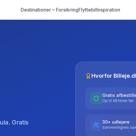
Destinationer
Forsikring
Flyttebil
Inspiration
Hvorfor Billeje.d
Gratis afbestill
Op til 48 timer før
ula
. Gratis
30+ udlejere
Sammenlignes sam