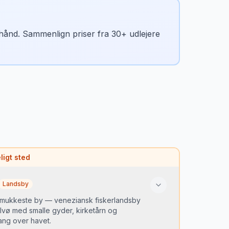
n hånd. Sammenlign priser fra 30+ udlejere
 asfalteret. Trøffeljagt kan bookes i Motovun.
igt sted
Book færge og nationalpark-billet online i
Landsby
 smukkeste by — veneziansk fiskerlandsby
lvø med smalle gyder, kirketårn og
ng over havet.