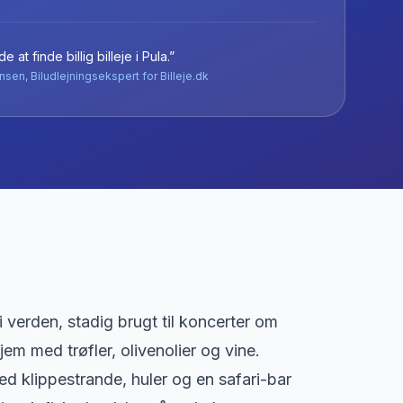
e at finde billig billeje
i
Pula
.”
nsen, Biludlejningsekspert for Billeje.dk
i verden, stadig brugt til koncerter om
m med trøfler, olivenolier og vine.
d klippestrande, huler og en safari-bar