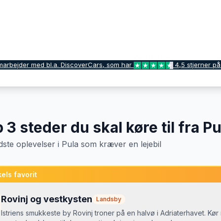
marbejder med bl.a. DiscoverCars, som har
4,5 stjerner på
p
3
steder du skal køre til fra
Pu
dste oplevelser
i
Pula
som kræver en lejebil
els favorit
Rovinj og vestkysten
Landsby
Istriens smukkeste by Rovinj troner på en halvø i Adriaterhavet. Kø