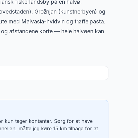
ziansk fiskerlandsby på en halvø.
elhovedstaden), Grožnjan (kunstnerbyen) og
ute med Malvasia-hvidvin og trøffelpasta.
gode og afstandene korte — hele halvøen kan
er kun tager kontanter. Sørg for at have
ellen, måtte jeg køre 15 km tilbage for at