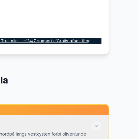
 Trustpilot – ✅24/7 support ✅Gratis afbestilling
la
r nordpå langs vestkysten forbi olivenlunde