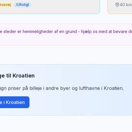
40
km
rusvej
Roligt
 er det hemmeligt?
Hvorf
 de sidste 5 km holder masserne væk. De
Velke
e steder er hemmeligheder af en grund - hjælp os med at bevare d
bugter kræver 10 min vandring.
kystru
Bedst
orhold
Sen e
n er
grusvej
.
parke
ge til
Kroatien
 tidspunkt
ler september — sommer er travlt men stadig
n priser på billeje i andre byer og lufthavne i
Kroatien
.
je i
Kroatien