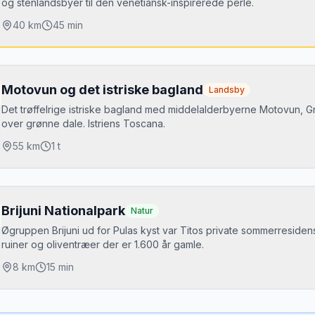
og stenlandsbyer til den venetiansk-inspirerede perle.
40
km
45 min
jdepunkter
ovinj gamlebyen på halvøen
Motovun og det istriske bagland
Landsby
ankt Eufemia-kirken med 60 m højt klokketårn
Det trøffelrige istriske bagland med middelalderbyerne Motovun, 
over grønne dale. Istriens Toscana.
imski-fjorden: Istriens eneste fjord med østersopdræt
ale: middelalderby med kunstgallerier
55
km
1 t
dste tidspunkt
jdepunkter
j–juni og september–oktober for færre turister.
otovun: befæstet bakketopsby med panoramaudsigt
Brijuni Nationalpark
Natur
rkering
rožnjan: kunstnerkoloni med 30 gallerier
Øgruppen Brijuni ud for Pulas kyst var Titos private sommerresiden
vinj: betalt parkering i Valdibora. Bale og Limski: gratis.
ruiner og oliventræer der er 1.600 år gamle.
irna-dalen: trøffelskove med guidede jagter
prtalj: Istriens mindst besøgte bakkeby
8
km
15 min
Mikkels tip
Parkér ved Rovinjs sydlige parkeringsplads (Valdibora) og gå ind i 
dste tidspunkt
jdepunkter