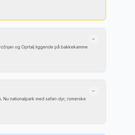
Grožnjan og Oprtalj liggende på bakkekamme
s. Nu nationalpark med safari-dyr, romerske
gamlebyen. Centrum er bilfrit og bakket.