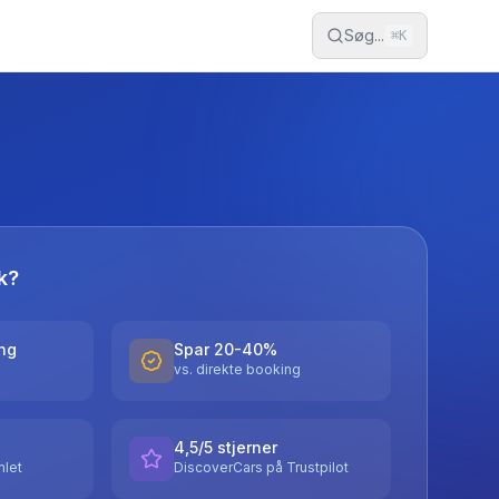
Søg...
⌘
K
k?
ing
Spar 20-40%
vs. direkte booking
4,5/5 stjerner
let
DiscoverCars på Trustpilot