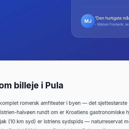
“Den hurtigste måd
MJ
- Mikkel Frederik Je
 om billeje
i
Pula
 komplet romersk amfiteater i byen — det sjettestørste 
strien-halvøen rundt om er Kroatiens gastronomiske hje
k (10 km syd) er Istriens sydspids — naturreservat me