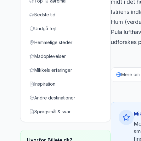
Top 10 køremål
midt i det 
Istriens in
Bedste tid
Hum (verden
Undgå fejl
Pula lufthav
udforskes p
Hemmelige steder
Madoplevelser
Mikkels erfaringer
Mere om b
Inspiration
Andre destinationer
Spørgsmål & svar
Mi
Mot
sm
fi
Hvorfor Billeje.dk?