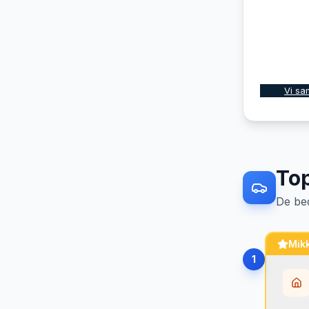
Vi sa
To
De be
Mikk
1