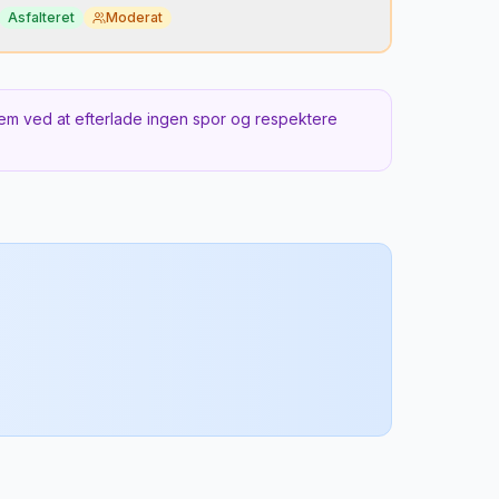
Asfalteret
Moderat
or er det hemmeligt?
ndt, men kør fra Pula (40 km) for den bedste
em ved at efterlade ingen spor og respektere
te langs vestistriens olivenlunde og vinmarker.
e tidspunkt
ftermiddag — solnedgang fra Punta Corrente-
n.