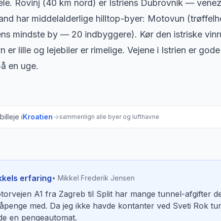
hele. Rovinj (40 km nord) er Istriens Dubrovnik — vene
dland har middelalderlige hilltop-byer: Motovun (trøff
s mindste by — 20 indbyggere). Kør den istriske vinr
n er lille og lejebiler er rimelige. Vejene i Istrien er 
å en uge.
illeje i
Kroatien
→
sammenlign alle byer og lufthavne
kkels erfaring
• Mikkel Frederik Jensen
orvejen A1 fra Zagreb til Split har mange tunnel-afgifter d
åpenge med. Da jeg ikke havde kontanter ved Sveti Rok tunn
nde en pengeautomat.