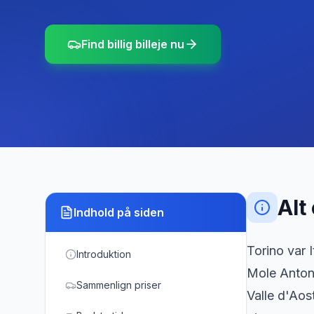
Find billig billeje nu
Alt
Indhold på siden
Torino var 
Introduktion
Mole Anton
Sammenlign priser
Valle d'Aos