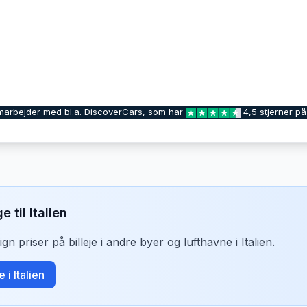
marbejder med bl.a. DiscoverCars, som har
4,5 stjerner på
ge til
Italien
n priser på billeje i andre byer og lufthavne i
Italien
.
je i
Italien