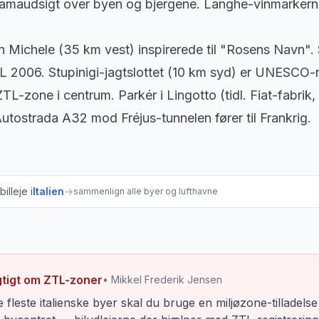
ramaudsigt over byen og bjergene. Langhe-vinmarkern
n Michele (35 km vest) inspirerede til "Rosens Navn". 
OL 2006. Stupinigi-jagtslottet (10 km syd) er UNESCO-
ZTL-zone i centrum. Parkér i Lingotto (tidl. Fiat-fabri
Autostrada A32 mod Fréjus-tunnelen fører til Frankrig.
illeje i
Italien
→
sammenlign alle byer og lufthavne
gtigt om ZTL-zoner
• Mikkel Frederik Jensen
e fleste italienske byer skal du bruge en miljøzone-tillade