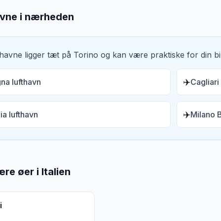
avne i nærheden
thavne ligger tæt på
Torino
og kan være praktiske for din bil
✈️
na lufthavn
Cagliari
✈️
ia lufthavn
Milano 
re øer i
Italien
i