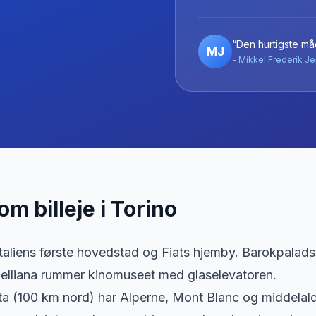
“Den hurtigste måd
MJ
- Mikkel Frederik Je
 om billeje
i
Torino
Italiens første hovedstad og Fiats hjemby. Barokpalad
elliana rummer kinomuseet med glaselevatoren.
ta (100 km nord) har Alperne, Mont Blanc og middelal