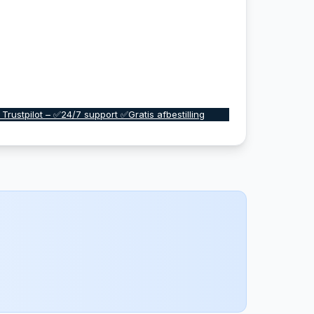
 Trustpilot – ✅24/7 support ✅Gratis afbestilling