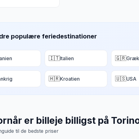
dre populære feriedestinationer
🇮🇹
🇬🇷
anien
Italien
Græk
🇭🇷
🇺🇸
ankrig
Kroatien
USA
rnår er billeje billigst på
Torin
uide til de bedste priser