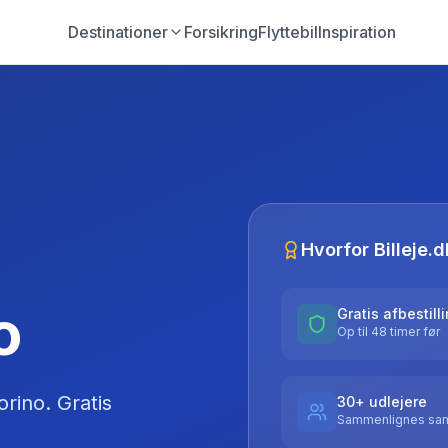
Destinationer
Forsikring
Flyttebil
Inspiration
Hvorfor Billeje.d
o
Gratis afbestill
Op til 48 timer før
orino
. Gratis
30+ udlejere
Sammenlignes sam