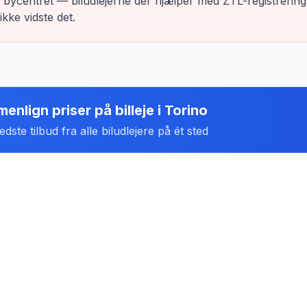
 bycentret — biludlejerne der hjælper med ZTL-registrering
ikke vidste det.
enlign priser på billeje
i
Torino
dste tilbud fra alle biludlejere på ét sted