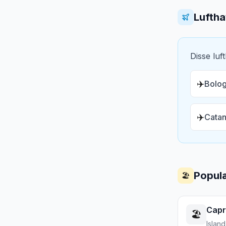
Lufth
Disse luf
✈️
Bolog
✈️
Catan
Populæ
🏖️
Capr
🏖️
Island