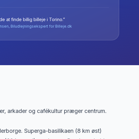
e at finde billig billeje
i
Torino
.”
nsen, Biludlejningsekspert for Billeje.dk
ser, arkader og cafékultur præger centrum.
derborge. Superga-basilikaen (8 km øst)