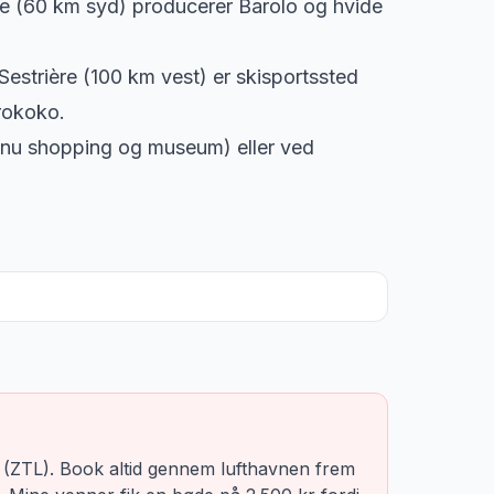
e (60 km syd) producerer Barolo og hvide
Sestrière (100 km vest) er skisportssted
rokoko.
k, nu shopping og museum) eller ved
lse (ZTL). Book altid gennem lufthavnen frem