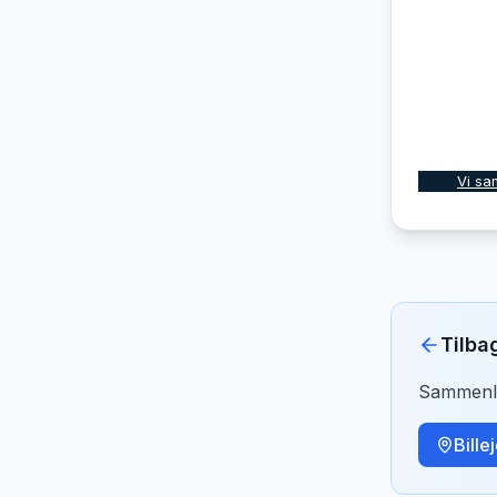
Vi sa
Tilba
Sammenlig
Bille