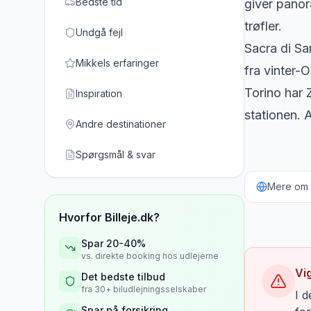
Bedste tid
giver pano
trøfler.
Undgå fejl
Sacra di Sa
Mikkels erfaringer
fra vinter-
Torino har 
Inspiration
stationen. 
Andre destinationer
Spørgsmål & svar
Mere om b
Hvorfor Billeje.dk?
Spar 20-40%
vs. direkte booking hos udlejerne
Vi
Det bedste tilbud
fra 30+ biludlejningsselskaber
I d
Spar på forsikring