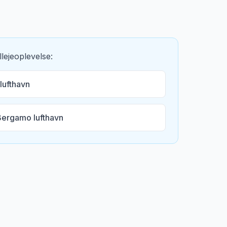
lejeoplevelse:
 lufthavn
Bergamo lufthavn