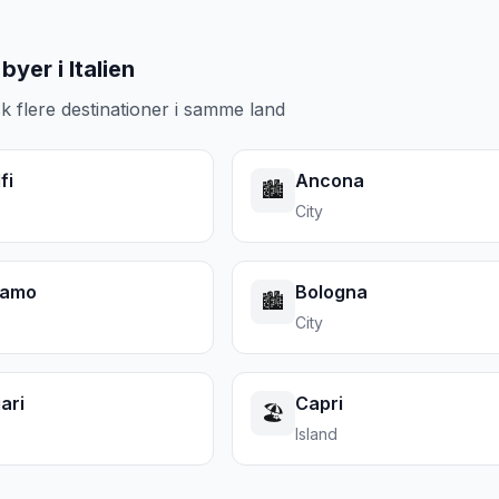
byer i Italien
k flere destinationer i samme land
fi
Ancona
🏙️
City
gamo
Bologna
🏙️
City
ari
Capri
🏖️
Island