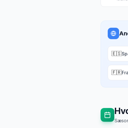
An
🇪🇸
Sp
🇫🇷
Fr
Hvo
Sæsong