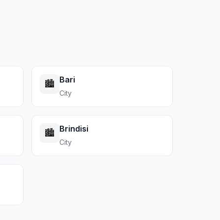
Bari
🏙️
City
Brindisi
🏙️
City