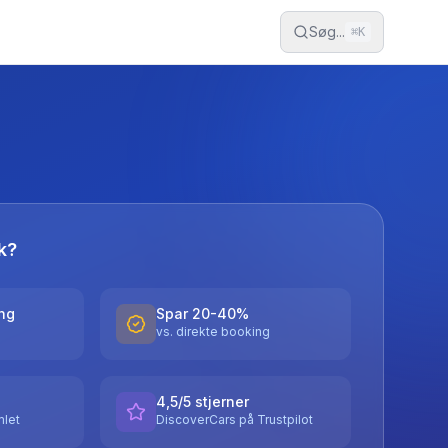
Søg...
⌘
K
k?
ing
Spar 20-40%
vs. direkte booking
4,5/5 stjerner
let
DiscoverCars på Trustpilot