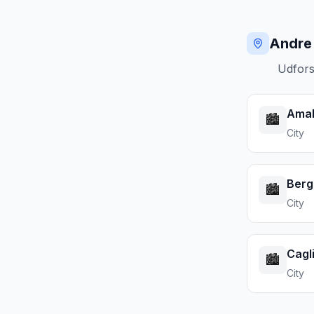
Andre 
Udfors
Amal
🏙️
City
Ber
🏙️
City
Cagli
🏙️
City