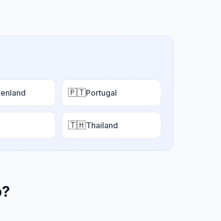
🇵🇹
enland
Portugal
🇹🇭
Thailand
o
?