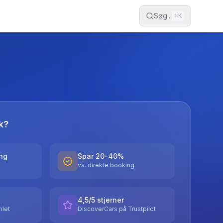
Søg...
⌘
K
k?
ing
Spar 20-40%
vs. direkte booking
4,5/5 stjerner
let
DiscoverCars på Trustpilot