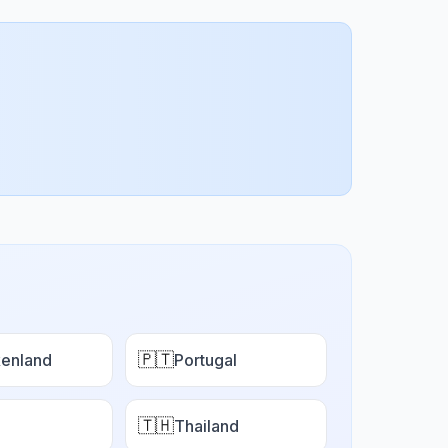
🇵🇹
enland
Portugal
🇹🇭
Thailand