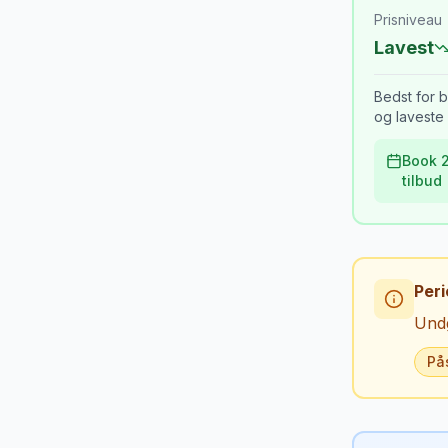
Prisniveau
Lavest
Bedst for b
og laveste 
Book 2
tilbud
Peri
Undg
På