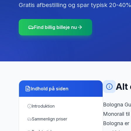
Gratis afbestilling og spar typisk 20-40%
Find billig billeje nu
Alt
Indhold på siden
Bologna Gug
Introduktion
Monorail til
Sammenlign priser
Bologna er 