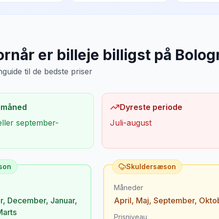
rnår er billeje billigst på
Bolog
uide til de bedste priser
 måned
Dyreste periode
eller september-
Juli-august
son
Skuldersæson
Måneder
r
,
December
,
Januar
,
April
,
Maj
,
September
,
Okto
Marts
Prisniveau