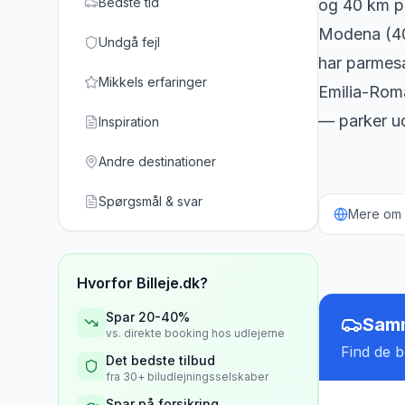
Bedste tid
og 40 km p
Modena (40
Undgå fejl
har parmesa
Mikkels erfaringer
Emilia-Roma
— parker u
Inspiration
Andre destinationer
Spørgsmål & svar
Mere om b
Hvorfor Billeje.dk?
Spar 20-40%
Samm
vs. direkte booking hos udlejerne
Find de be
Det bedste tilbud
fra 30+ biludlejningsselskaber
Spar på forsikring