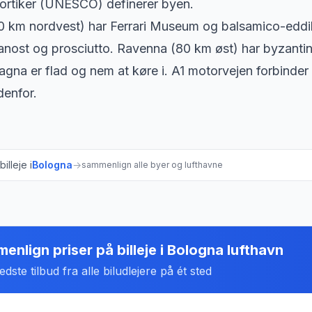
ortiker (UNESCO) definerer byen.
 km nordvest) har Ferrari Museum og balsamico-eddi
nost og prosciutto. Ravenna (80 km øst) har byzanti
gna er flad og nem at køre i. A1 motorvejen forbinder
denfor.
illeje i
Bologna
→
sammenlign alle byer og lufthavne
enlign priser på billeje
i
Bologna lufthavn
dste tilbud fra alle biludlejere på ét sted