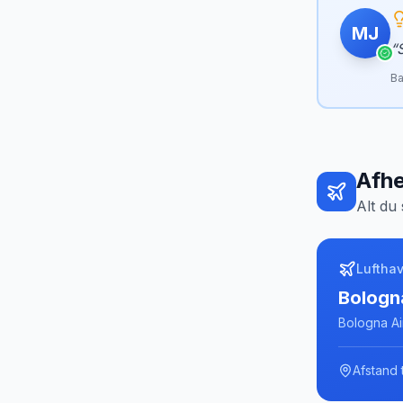
MJ
“
Ba
Afhe
Alt du 
Luftha
Bologn
Bologna Ai
Afstand t