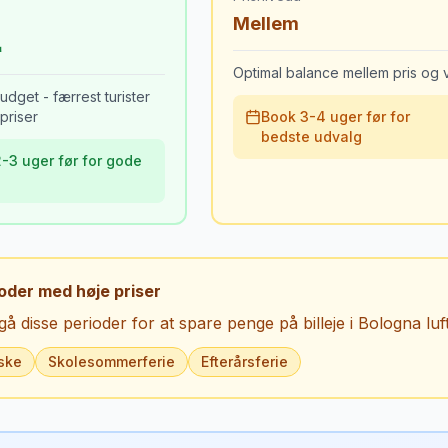
Mellem
Optimal balance mellem pris og v
udget - færrest turister
priser
Book 3-4 uger før for
bedste udvalg
-3 uger før for gode
oder med høje priser
å disse perioder for at spare penge på billeje i
Bologna luf
ske
Skolesommerferie
Efterårsferie