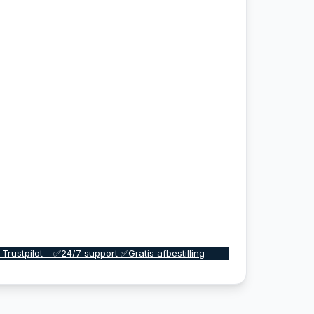
 Trustpilot – ✅24/7 support ✅Gratis afbestilling