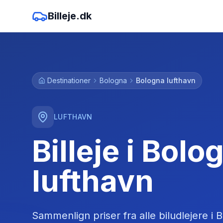
Billeje.dk
Destinationer
Bologna
Bologna lufthavn
LUFTHAVN
Billeje i Bolo
lufthavn
Sammenlign priser fra alle biludlejere
i
B