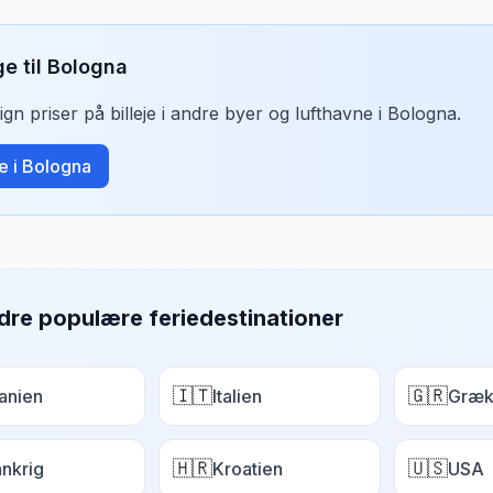
ge til
Bologna
n priser på billeje i andre byer og lufthavne i
Bologna
.
je i
Bologna
dre populære feriedestinationer
🇮🇹
🇬🇷
anien
Italien
Græk
🇭🇷
🇺🇸
ankrig
Kroatien
USA