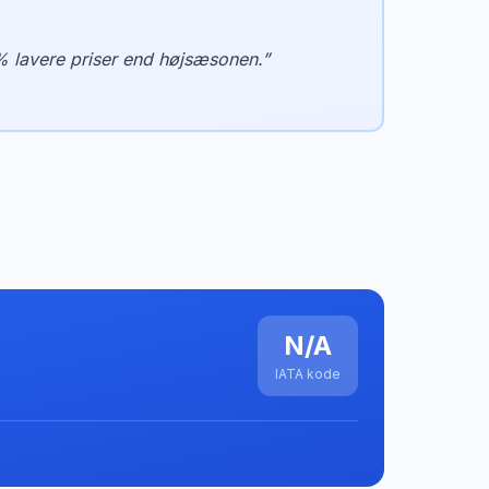
% lavere priser end højsæsonen.
”
N/A
IATA kode