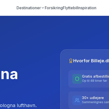
Destinationer
Forsikring
Flyttebil
Inspiration
Hvorfor Billeje.d
gna
Gratis afbestill
Op til 48 timer før
30+ udlejere
Sammenlignes sam
ologna lufthavn
.