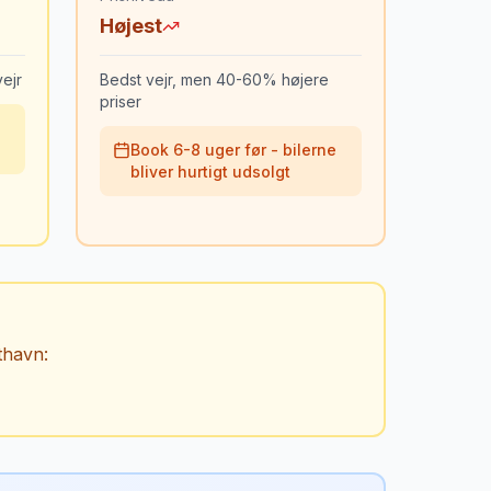
Højest
ejr
Bedst vejr, men 40-60% højere
priser
Book 6-8 uger før - bilerne
bliver hurtigt udsolgt
thavn
: