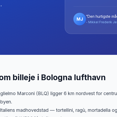
.
“Den hurtigste måd
MJ
- Mikkel Frederik Je
 om billeje
i
Bologna lufthavn
lielmo Marconi (BLQ) ligger 6 km nordvest for centru
 byen.
Italiens madhovedstad — tortellini, ragù, mortadella 