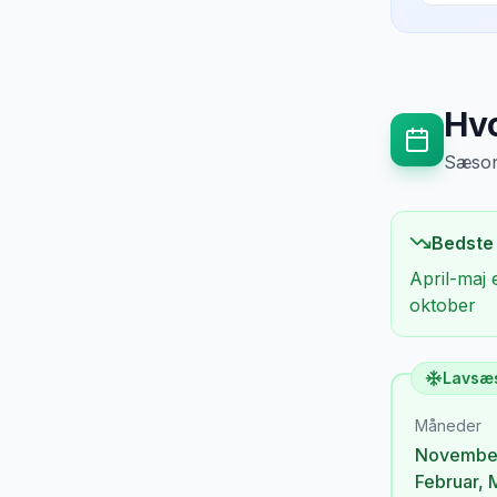
Hvo
Sæsong
Bedste
April-maj 
oktober
Lavsæ
Måneder
Novembe
Februar
,