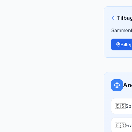
Tilba
Sammenlig
Bille
An
🇪🇸
Sp
🇫🇷
Fr