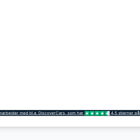
marbejder med bl.a. DiscoverCars, som har
4,5 stjerner på