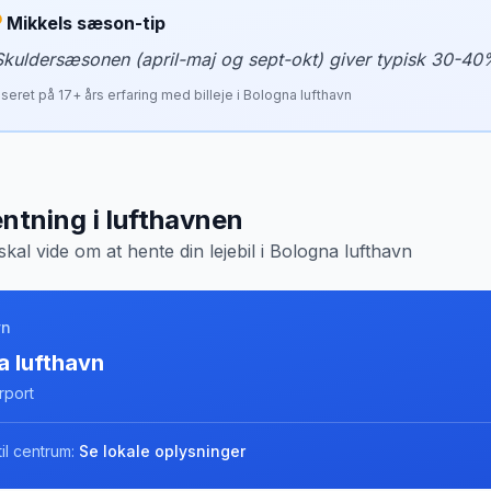
Mikkels sæson-tip
Skuldersæsonen (april-maj og sept-okt) giver typisk 30-40
seret på
17
+ års erfaring med billeje i
Bologna lufthavn
ntning i lufthavnen
skal vide om at hente din lejebil i
Bologna lufthavn
vn
a lufthavn
rport
il centrum:
Se lokale oplysninger