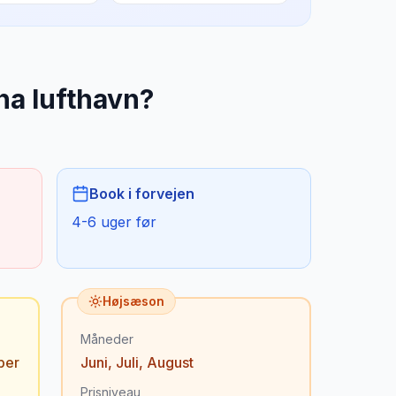
na lufthavn
?
Book i forvejen
4-6 uger før
Højsæson
Måneder
ber
Juni
,
Juli
,
August
Prisniveau