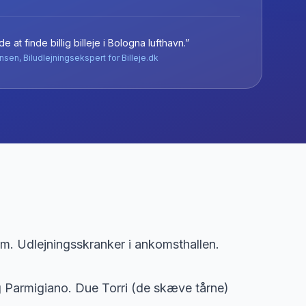
e at finde billig billeje
i
Bologna lufthavn
.”
nsen, Biludlejningsekspert for Billeje.dk
m. Udlejningsskranker i ankomsthallen.
og Parmigiano. Due Torri (de skæve tårne)