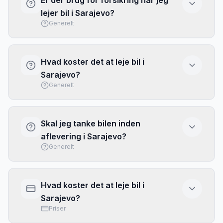
Er der brug for forsikring når jeg
Vælg større bil kun hvis du har meget bagage
lejer bil i Sarajevo?
eller mange passagerer.
Generelt
Basis forsikring (CDW/LDW) er typisk
inkluderet, men har ofte høj selvrisiko. Overvej
Hvad koster det at leje bil i
at købe fuld dækning eller brug dit kreditkorts
Sarajevo?
rejseforsikring. Tjek altid hvad der er
Generelt
inkluderet inden afhentning.
Priserne i Sarajevo varierer efter sæson og
biltype. Brug vores sammenligningstjeneste
Skal jeg tanke bilen inden
ovenfor for at se aktuelle priser fra alle
aflevering i Sarajevo?
udbydere.
Generelt
De fleste udlejere i Sarajevo kræver at bilen
afleveres med fuld tank (full-to-full politik).
Hvad koster det at leje bil i
Gem kvitteringen fra tankstationen som
Sarajevo?
dokumentation.
Priser