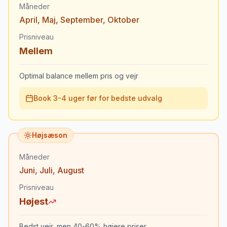
Måneder
April
,
Maj
,
September
,
Oktober
Prisniveau
Mellem
Optimal balance mellem pris og vejr
Book 3-4 uger før for bedste udvalg
Højsæson
Måneder
Juni
,
Juli
,
August
Prisniveau
Højest
Bedst vejr, men 40-60% højere priser