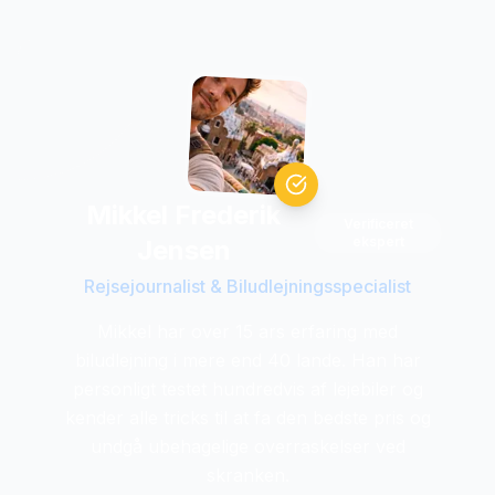
Mikkel Frederik
Verificeret
ekspert
Jensen
Rejsejournalist & Biludlejningsspecialist
Mikkel har over 15 ars erfaring med
biludlejning i mere end 40 lande. Han har
personligt testet hundredvis af lejebiler og
kender alle tricks til at fa den bedste pris og
undgå ubehagelige overraskelser ved
skranken.