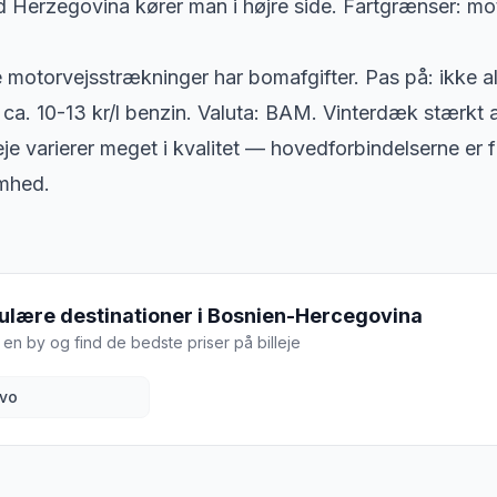
d Herzegovina kører man i højre side. Fartgrænser: mo
otorvejsstrækninger har bomafgifter. Pas på: ikke all
ca. 10-13 kr/l benzin. Valuta: BAM. Vinterdæk stærkt 
je varierer meget i kvalitet — hovedforbindelserne er 
mhed.
ulære destinationer i
Bosnien-Hercegovina
en by og find de bedste priser på billeje
evo