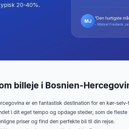
r typisk 20-40%.
“Den hurtigste måd
MJ
- Mikkel Frederik Je
 om billeje
i
Bosnien-Hercegovi
egovina er en fantastisk destination for en kør-selv-fer
ndet i dit eget tempo og opdage steder, som de fleste t
nligne priser og find den perfekte bil til din rejse.