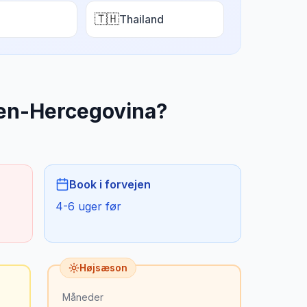
🇹🇭
Thailand
en-Hercegovina
?
Book i forvejen
4-6 uger før
Højsæson
Måneder