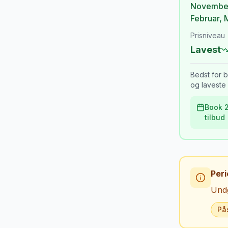
Novembe
Februar
,
Prisniveau
Lavest
Bedst for b
og laveste 
Book 2
tilbud
Peri
Undg
På