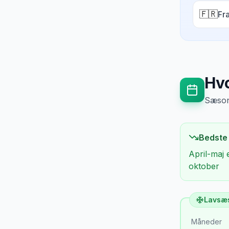
🇫🇷
Fr
Hvo
Sæsong
Bedste
April-maj 
oktober
Lavsæ
Måneder