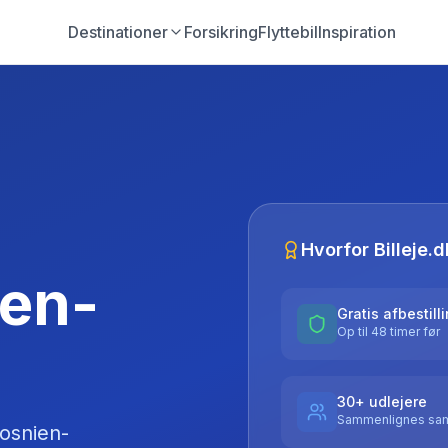
Destinationer
Forsikring
Flyttebil
Inspiration
Hvorfor Billeje.d
ien-
Gratis afbestill
Op til 48 timer før
30+ udlejere
Sammenlignes sam
osnien-