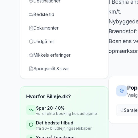
Destinationer
I Bosnia an
km/t.
Bedste tid
Nybyggede m
Dokumenter
Brændstof: 
Bosniens ve
Undgå fejl
opmærkso
Mikkels erfaringer
Spørgsmål & svar
Pop
Vælg 
Hvorfor Billeje.dk?
Spar 20-40%
Saraj
vs. direkte booking hos udlejerne
Det bedste tilbud
fra 30+ biludlejningsselskaber
Spar på forsikring