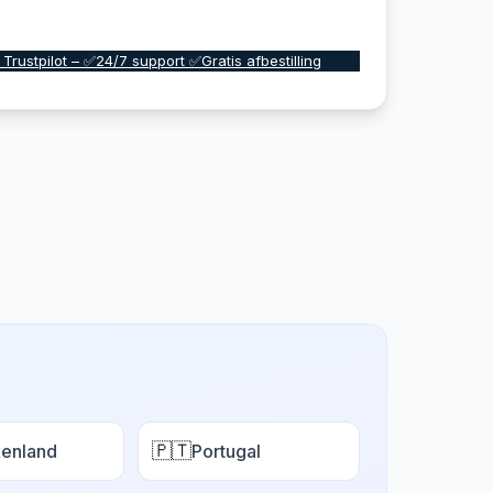
 Trustpilot – ✅24/7 support ✅Gratis afbestilling
🇵🇹
enland
Portugal