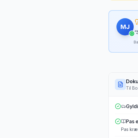
MJ
“
Ba
Doku
Til
Bo
Gyldi
Pas e
Pas kræ