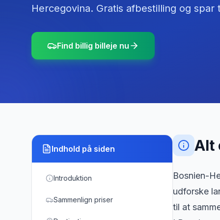
Hercegovina
. Gratis afbestilling og spa
Find billig billeje nu
Alt
Indhold på siden
Bosnien-Herc
Introduktion
udforske la
Sammenlign priser
til at samme