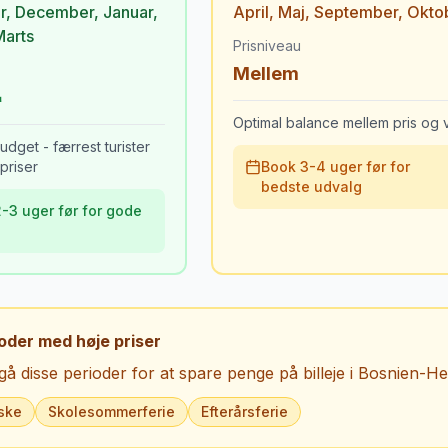
r
,
December
,
Januar
,
April
,
Maj
,
September
,
Okto
Marts
Prisniveau
Mellem
Optimal balance mellem pris og v
udget - færrest turister
priser
Book 3-4 uger før for
bedste udvalg
-3 uger før for gode
oder med høje priser
å disse perioder for at spare penge på billeje i
Bosnien-He
ske
Skolesommerferie
Efterårsferie