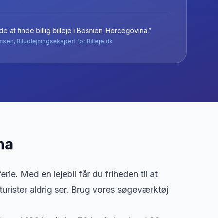
e at finde billig billeje
i
Bosnien-Hercegovina
.”
nsen, Biludlejningsekspert for Billeje.dk
na
ie. Med en lejebil får du friheden til at
urister aldrig ser. Brug vores søgeværktøj