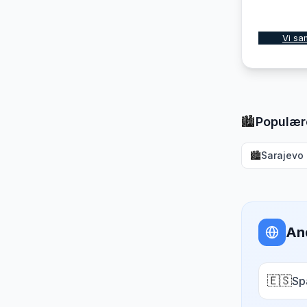
Vi sa
🏙️
Populær
🏙️
Sarajevo
An
🇪🇸
Sp