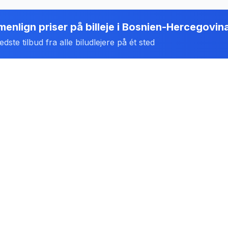
enlign priser på billeje
i
Bosnien-Hercegovin
dste tilbud fra alle biludlejere på ét sted