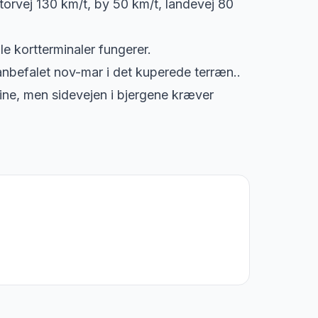
torvej 130 km/t, by 50 km/t, landevej 80
e kortterminaler fungerer.
anbefalet nov-mar i det kuperede terræn..
fine, men sidevejen i bjergene kræver