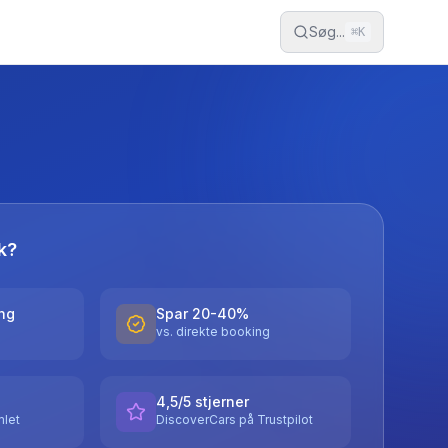
Søg...
⌘
K
k?
ing
Spar 20-40%
vs. direkte booking
4,5/5 stjerner
let
DiscoverCars på Trustpilot