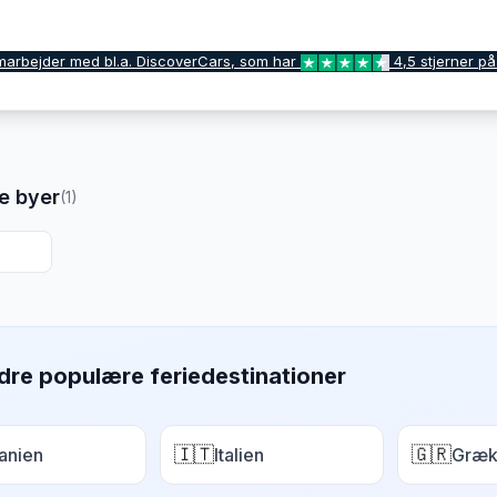
marbejder med bl.a. DiscoverCars, som har
4,5 stjerner på
e byer
(
1
)
dre populære feriedestinationer
🇮🇹
🇬🇷
anien
Italien
Græk