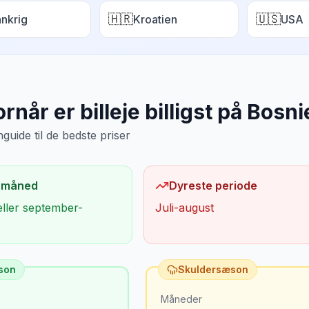
🇭🇷
🇺🇸
ankrig
Kroatien
USA
rnår er billeje billigst på
Bosni
uide til de bedste priser
 måned
Dyreste periode
eller september-
Juli-august
son
Skuldersæson
Måneder