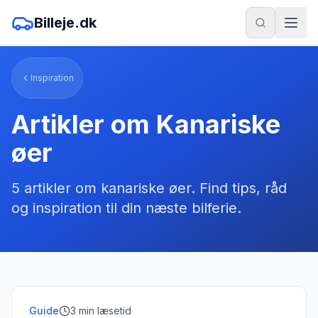
Billeje.dk
Inspiration
Artikler om
Kanariske
øer
5
artikler
om
kanariske øer
. Find tips, råd
og inspiration til din næste bilferie.
Guide
3
min læsetid