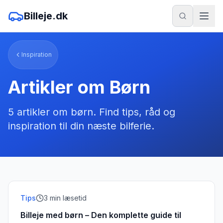
Billeje.dk
Inspiration
Artikler om
Børn
5
artikler
om
børn
. Find tips, råd og
inspiration til din næste bilferie.
Tips
3
min læsetid
Billeje med børn – Den komplette guide til