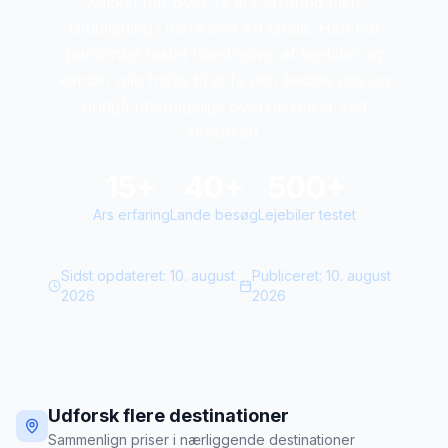
Mikkel har over 15 ars erfaring med
biludlejning i mere end 40 lande. Han har
personligt testet hundredvis af lejebiler og
kender alle tricks til at fa den bedste pris og
undgå ubehagelige overraskelser ved
skranken.
15+
40+
500+
Ars erfaring
Lande besøg
Lejebiler testet
Sidst opdateret:
10. august
Publiceret:
10. august
2026
2026
Udforsk flere destinationer
Sammenlign priser i nærliggende destinationer