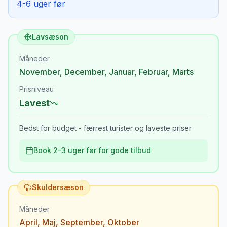
4-6 uger før
Lavsæson
Måneder
November
,
December
,
Januar
,
Februar
,
Marts
Prisniveau
Lavest
Bedst for budget - færrest turister og laveste priser
Book 2-3 uger før for gode tilbud
Skuldersæson
Måneder
April
,
Maj
,
September
,
Oktober