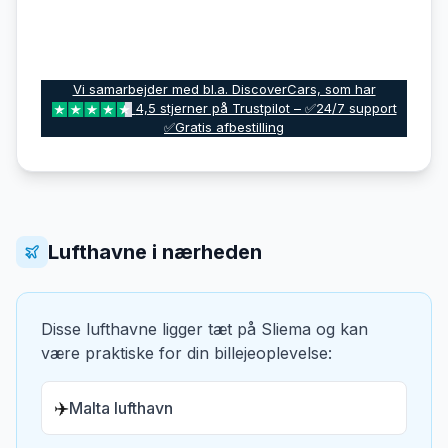
Vi samarbejder med bl.a. DiscoverCars, som har
4,5 stjerner på Trustpilot – ✅24/7 support
✅Gratis afbestilling
Lufthavne i nærheden
Disse lufthavne ligger tæt på
Sliema
og kan
være praktiske for din billejeoplevelse:
✈️
Malta lufthavn