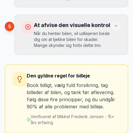
booket med fuld forsikring.
”
Vælg altid "full-to-full" politik. Tank bilen
op på en lokal tankstation før aflevering -
Konsekvens
det tager 5 minutter.
Risiko for uheld, især ved overhaling og i
At afvise den visuelle kontrol
5
rundkørsler.
Når du henter bilen, vil udlejeren bede
dig om at tjekke bilen for skader.
Mange skynder sig forbi dette trin.
Løsning
Book automatgear de første gange. Det
gør det nemmere at fokusere på
Konsekvens
trafikken. Øv dig på en parkeringsplads
Du kan blive opkrævet for skader, der
først.
Den gyldne regel for billeje
var der før du fik bilen.
Book tidligt, vælg fuld forsikring, tag
billeder af bilen, og tank før aflevering.
Mikkels erfaring
Marts 2024
Løsning
MJ
Følg disse fire principper, og du undgår
“
De første timer med venstrekørsel er
Tag billeder af ALLE ridser, buler og
90% af alle problemer med billeje.
altid svære. Mit tip: Læg noget i højre
skader - selv de mindste. Tag også
side af forruden som påmindelse om
billeder af kilometerstanden og
Verificeret af Mikkel Frederik Jensen - 15+
køreretningen.
”
brændstofmåleren.
års erfaring