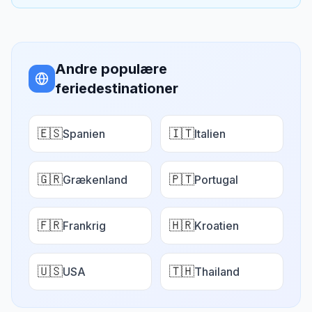
Andre populære
feriedestinationer
🇪🇸
🇮🇹
Spanien
Italien
🇬🇷
🇵🇹
Grækenland
Portugal
🇫🇷
🇭🇷
Frankrig
Kroatien
🇺🇸
🇹🇭
USA
Thailand