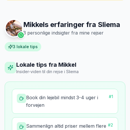
Mikkels erfaring
Oktober 2024
MJ
“
Jeg fotograferer altid bilen fra alle
vinkler ved afhentning. Det har reddet
Mikkels erfaringer fra
Sliema
mig fra falske skadeskrav to gange.
”
3
personlige indsigter fra mine rejser
3
lokale tips
Lokale tips fra Mikkel
Insider-viden til din rejse
i
Sliema
#
1
Book din lejebil mindst 3-4 uger i
forvejen
#
2
Sammenlign altid priser mellem flere