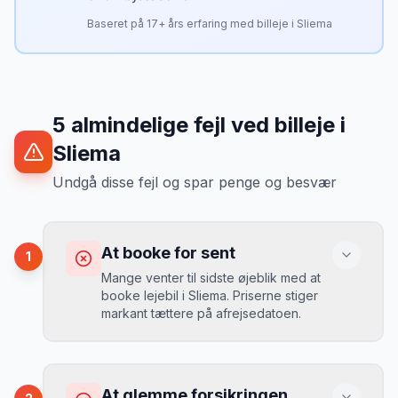
Baseret på
17
+ års erfaring med billeje i
Sliema
5
almindelige fejl ved billeje
i
Sliema
Undgå disse fejl og spar penge og besvær
At booke for sent
1
Mange venter til sidste øjeblik med at
booke lejebil i Sliema. Priserne stiger
markant tættere på afrejsedatoen.
Konsekvens
Du betaler 30-50% mere, og de bedste
At glemme forsikringen