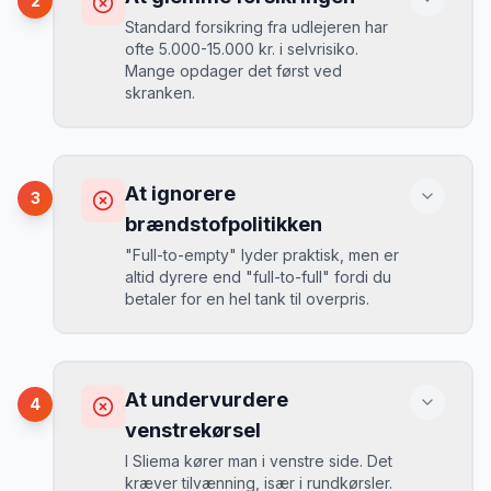
2
biler er udsolgt.
Standard forsikring fra udlejeren har
ofte 5.000-15.000 kr. i selvrisiko.
Mange opdager det først ved
Løsning
skranken.
Book 4-6 uger før din rejse. I højsæsonen
(juni-august) bør du booke 6-8 uger før.
Konsekvens
Ved selv en mindre skade kan du blive
At ignorere
3
opkrævet tusindvis af kroner.
Mikkels erfaring
August 2024
MJ
brændstofpolitikken
“
I august 2024 så jeg priserne i Sliema
"Full-to-empty" lyder praktisk, men er
stige fra 189 kr/dag til 349 kr/dag på
altid dyrere end "full-to-full" fordi du
bare 2 uger. Book tidligt!
”
Løsning
betaler for en hel tank til overpris.
Book altid med fuld kaskoforsikring uden
selvrisiko. Det koster typisk 30-50 kr.
ekstra pr. dag, men giver ro i sindet.
Konsekvens
Du betaler 20-30% mere for brændstof,
At undervurdere
4
da udlejeren tager høje benzinpriser.
Mikkels erfaring
venstrekørsel
September 2023
MJ
“
En lille bule i døren kostede mig 8.000
I Sliema kører man i venstre side. Det
kr. i selvrisiko. Siden har jeg altid
kræver tilvænning, især i rundkørsler.
Løsning