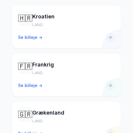
Kroatien
🇭🇷
LAND
Se billeje →
Frankrig
🇫🇷
LAND
Se billeje →
Grækenland
🇬🇷
LAND