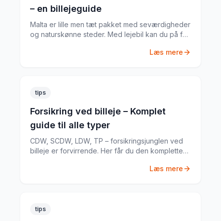
– en billejeguide
Malta er lille men tæt pakket med seværdigheder
og naturskønne steder. Med lejebil kan du på få
dage nå det meste. Mikkel Jensen guider dig til
Læs mere
seks af de smukkeste destinationer.
tips
Forsikring ved billeje – Komplet
guide til alle typer
CDW, SCDW, LDW, TP – forsikringsjunglen ved
billeje er forvirrende. Her får du den komplette
guide til hvad du har brug for.
Læs mere
tips