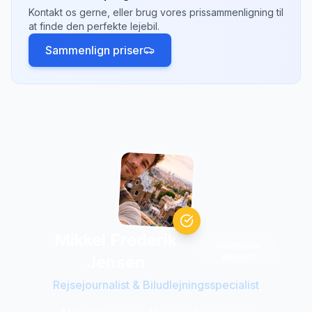
Kontakt os gerne, eller brug vores prissammenligning til
Tjek hvilke afhentningssteder der passer
at finde den perfekte lejebil.
bedst til din rejseplan.
Sammenlign priser
Mikkel Frederik
Verificeret
ekspert
Jensen
Rejsejournalist & Biludlejningsspecialist