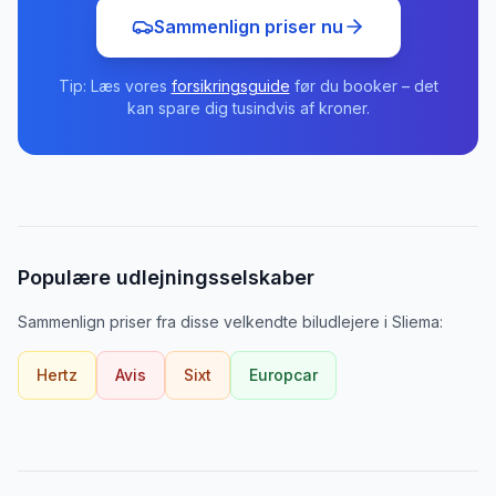
Sammenlign priser nu
Tip: Læs vores
forsikringsguide
før du booker – det
kan spare dig tusindvis af kroner.
Populære udlejningsselskaber
Sammenlign priser fra disse velkendte biludlejere
i
Sliema
:
Hertz
Avis
Sixt
Europcar