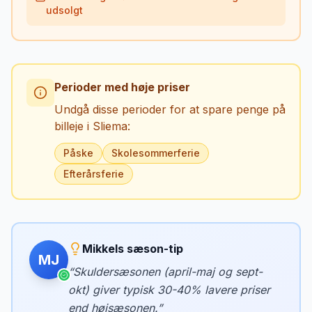
udsolgt
Perioder med høje priser
Undgå disse perioder for at spare penge på
billeje i
Sliema
:
Påske
Skolesommerferie
Efterårsferie
Mikkels sæson-tip
MJ
“
Skuldersæsonen (april-maj og sept-
okt) giver typisk 30-40% lavere priser
end højsæsonen.
”