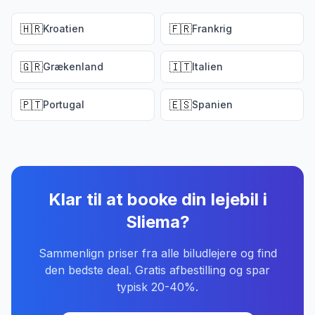
🇭🇷
🇫🇷
Kroatien
Frankrig
🇬🇷
🇮🇹
Grækenland
Italien
🇵🇹
🇪🇸
Portugal
Spanien
Klar til at booke din lejebil
i
Sliema
?
Sammenlign priser fra alle biludlejere og find
den bedste deal. Gratis afbestilling og spar
typisk 20-40%.