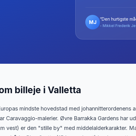
“Den hurtigste måd
MJ
- Mikkel Frederik Je
 om billeje
i
Valletta
 Europas mindste hovedstad med johannitterordenens ar
ar Caravaggio-malerier. Øvre Barrakka Gardens har ud
m vest) er den "stille by" med middelalderkarakter. M