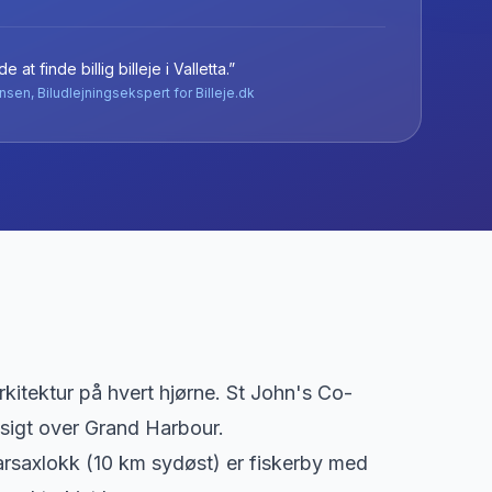
e at finde billig billeje
i
Valletta
.”
nsen, Biludlejningsekspert for Billeje.dk
kitektur på hvert hjørne. St John's Co-
sigt over Grand Harbour.
arsaxlokk (10 km sydøst) er fiskerby med