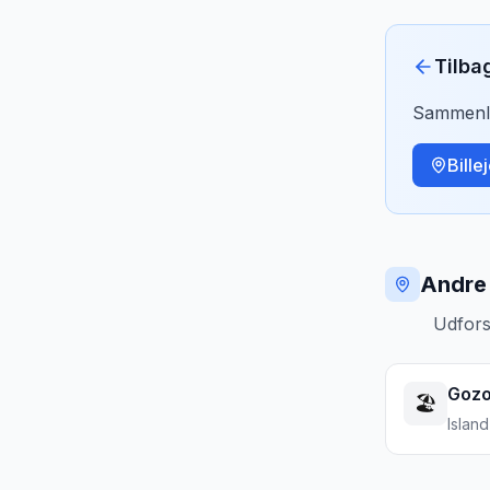
Tilba
Sammenlig
Bille
Andre 
Udfors
Goz
🏖️
Island