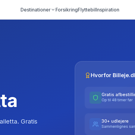
Destinationer
Forsikring
Flyttebil
Inspiration
Hvorfor Billeje.d
tta
Gratis afbestill
Op til 48 timer før
alletta
. Gratis
30+ udlejere
Sammenlignes sam