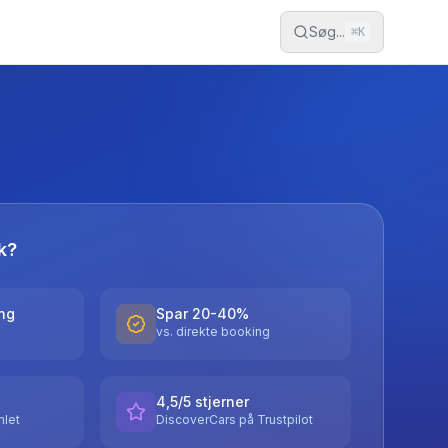
Søg...
⌘
K
k?
ing
Spar 20-40%
vs. direkte booking
4,5/5 stjerner
let
DiscoverCars på Trustpilot