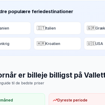
dre populære feriedestinationer
🇮🇹
🇬🇷
anien
Italien
Græk
🇭🇷
🇺🇸
ankrig
Kroatien
USA
rnår er billeje billigst på
Vallet
uide til de bedste priser
 måned
Dyreste periode