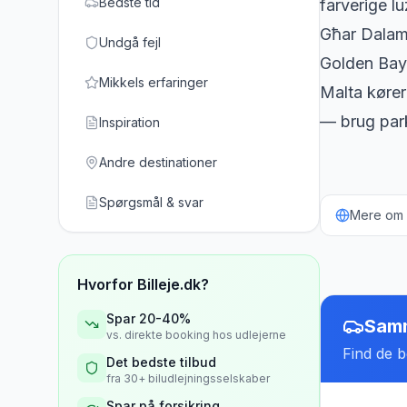
Bedste tid
farverige l
Għar Dalam 
Undgå fejl
Golden Bay
Mikkels erfaringer
Malta kører 
— brug park
Inspiration
Andre destinationer
Spørgsmål & svar
Mere om b
Hvorfor Billeje.dk?
Spar 20-40%
Samm
vs. direkte booking hos udlejerne
Find de be
Det bedste tilbud
fra 30+ biludlejningsselskaber
Spar på forsikring