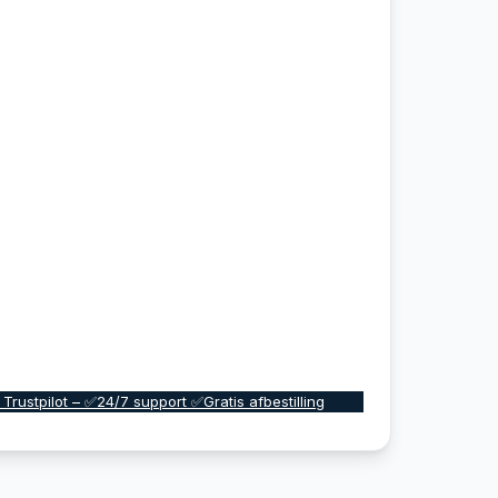
 Trustpilot – ✅24/7 support ✅Gratis afbestilling