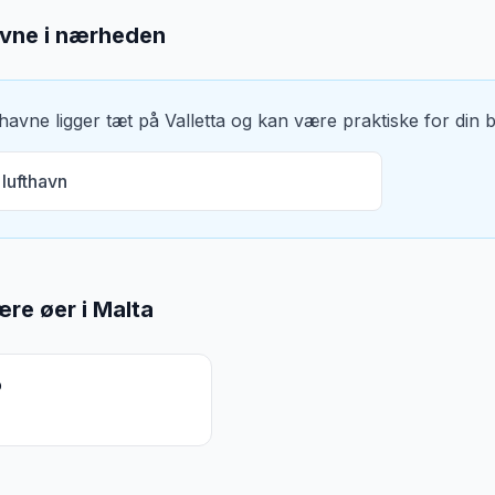
avne i nærheden
thavne ligger tæt på
Valletta
og kan være praktiske for din bi
 lufthavn
re øer i
Malta
o