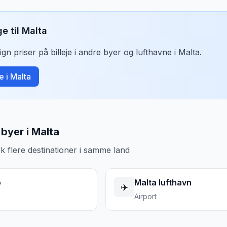
ge til
Malta
n priser på billeje i andre byer og lufthavne i
Malta
.
je i
Malta
byer i Malta
k flere destinationer i samme land
o
Malta lufthavn
✈️
Airport