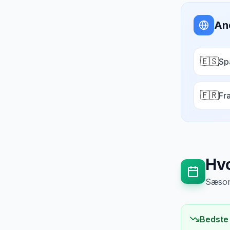
An
🇪🇸
Sp
🇫🇷
Fr
Hvo
Sæsong
Bedste