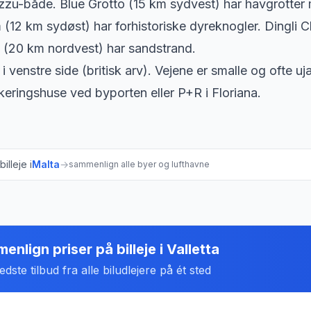
uzzu-både. Blue Grotto (15 km sydvest) har havgrotter m
(12 km sydøst) har forhistoriske dyreknogler. Dingli Cl
 (20 km nordvest) har sandstrand.
i venstre side (britisk arv). Vejene er smalle og ofte u
eringshuse ved byporten eller P+R i Floriana.
illeje i
Malta
→
sammenlign alle byer og lufthavne
enlign priser på billeje
i
Valletta
dste tilbud fra alle biludlejere på ét sted