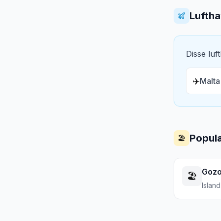
Lufth
Disse luf
✈️
Malta
Populæ
🏖️
Goz
🏖️
Island