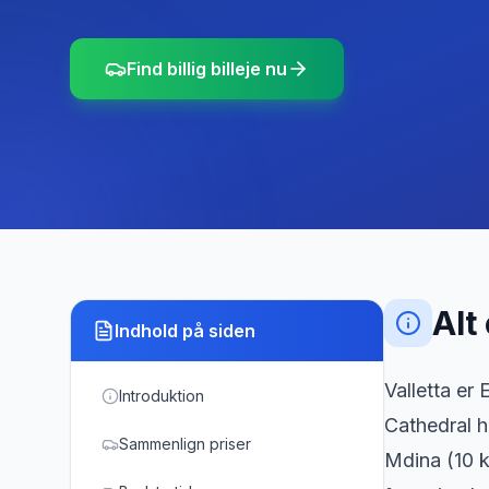
Find billig billeje nu
Alt
Indhold på siden
Valletta er
Introduktion
Cathedral h
Sammenlign priser
Mdina (10 k