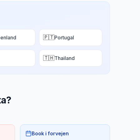
🇵🇹
enland
Portugal
🇹🇭
Thailand
ta
?
Book i forvejen