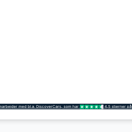
marbejder med bl.a. DiscoverCars, som har
4,5 stjerner på