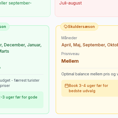
eller september-
Juli-august
son
Skuldersæson
Måneder
r
,
December
,
Januar
,
April
,
Maj
,
September
,
Okto
Marts
Prisniveau
Mellem
Optimal balance mellem pris og v
udget - færrest turister
priser
Book 3-4 uger før for
bedste udvalg
-3 uger før for gode