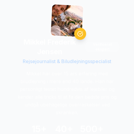
Mikkel Frederik
Verificeret
ekspert
Jensen
Rejsejournalist & Biludlejningsspecialist
Mikkel har over 15 ars erfaring med
biludlejning i mere end 40 lande. Han har
personligt testet hundredvis af lejebiler og
kender alle tricks til at fa den bedste pris og
undgå ubehagelige overraskelser ved
skranken.
15+
40+
500+