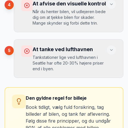
Du betaler 20-30% mere for brændstof,
At afvise den visuelle kontrol
4
da udlejeren tager høje benzinpriser.
Mikkels erfaring
September 2023
Når du henter bilen, vil udlejeren bede
MJ
dig om at tjekke bilen for skader.
“
En lille bule i døren kostede mig 8.000
Mange skynder sig forbi dette trin.
kr. i selvrisiko. Siden har jeg altid
Løsning
booket med fuld forsikring.
”
Vælg altid "full-to-full" politik. Tank bilen
op på en lokal tankstation før aflevering -
Konsekvens
det tager 5 minutter.
Du kan blive opkrævet for skader, der
At tanke ved lufthavnen
5
var der før du fik bilen.
Tankstationer lige ved lufthavnen i
Seattle har ofte 20-30% højere priser
end i byen.
Løsning
Tag billeder af ALLE ridser, buler og
skader - selv de mindste. Tag også
Konsekvens
billeder af kilometerstanden og
Du betaler unødvendigt meget for den
brændstofmåleren.
Den gyldne regel for billeje
sidste tankning.
Book tidligt, vælg fuld forsikring, tag
billeder af bilen, og tank før aflevering.
Mikkels erfaring
Oktober 2024
Løsning
MJ
Følg disse fire principper, og du undgår
“
Jeg fotograferer altid bilen fra alle
Tank bilen op et par kilometer fra
90% af alle problemer med billeje.