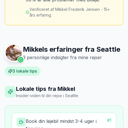
vinkler ved afhentning. Det har reddet
lufthavnen dagen før aflevering. Priserne
mig fra falske skadeskrav to gange.
”
er markant lavere.
Verificeret af Mikkel Frederik Jensen - 15+
års erfaring
Mikkels erfaringer fra
Seattle
3
personlige indsigter fra mine rejser
3
lokale tips
Lokale tips fra Mikkel
Insider-viden til din rejse
i
Seattle
#
1
Book din lejebil mindst 3-4 uger i