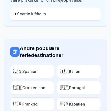
være praktiske for din billejeoplevelse:
✈️
Seattle lufthavn
Andre populære
feriedestinationer
🇪🇸
🇮🇹
Spanien
Italien
🇬🇷
🇵🇹
Grækenland
Portugal
🇫🇷
🇭🇷
Frankrig
Kroatien