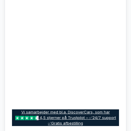
Vi samarbejder med bl.a. DiscoverCars, som har
4,5 stjerner på Trustpilot – ✅24/7 support
✅Gratis afbestilling