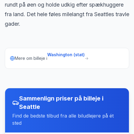
rundt på øen og holde udkig efter spækhuggere
fra land. Det hele føles milelangt fra Seattles travle
gader.
Washington (stat)
Mere om billeje i
→
Sammenlign priser på billeje
i
Seattle
Find de bedste tilbud fra alle biludlejere på ét
sted