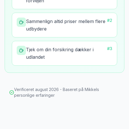
forvejen
#
2
Sammenlign altid priser mellem flere
udbydere
#
3
Tjek om din forsikring dækker i
udlandet
Verificeret
august 2026
- Baseret på Mikkels
personlige erfaringer