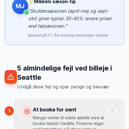
Mikkels sæson-tip
MJ
“
Skuldersæsonen (april-maj og sept-
okt) giver typisk 30-40% lavere priser
end højsæsonen.
”
Baseret på
17
+ års erfaring med billeje i
Seattle
5
almindelige fejl ved billeje
i
Seattle
Undgå disse fejl og spar penge og besvær
At booke for sent
1
Mange venter til sidste øjeblik med at
booke lejebil i Seattle. Priserne stiger