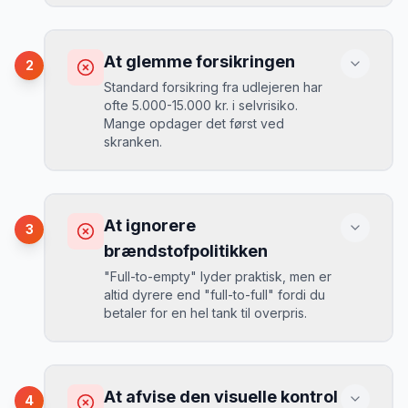
Konsekvens
Du betaler 30-50% mere, og de bedste
At glemme forsikringen
2
biler er udsolgt.
Standard forsikring fra udlejeren har
ofte 5.000-15.000 kr. i selvrisiko.
Mange opdager det først ved
Løsning
skranken.
Book 4-6 uger før din rejse. I højsæsonen
(juni-august) bør du booke 6-8 uger før.
Konsekvens
Ved selv en mindre skade kan du blive
At ignorere
3
opkrævet tusindvis af kroner.
Mikkels erfaring
August 2024
MJ
brændstofpolitikken
“
I august 2024 så jeg priserne i Salt
"Full-to-empty" lyder praktisk, men er
Lake City stige fra 189 kr/dag til 349
altid dyrere end "full-to-full" fordi du
kr/dag på bare 2 uger. Book tidligt!
”
Løsning
betaler for en hel tank til overpris.
Book altid med fuld kaskoforsikring uden
selvrisiko. Det koster typisk 30-50 kr.
ekstra pr. dag, men giver ro i sindet.
Konsekvens
Du betaler 20-30% mere for brændstof,
At afvise den visuelle kontrol
4
da udlejeren tager høje benzinpriser.