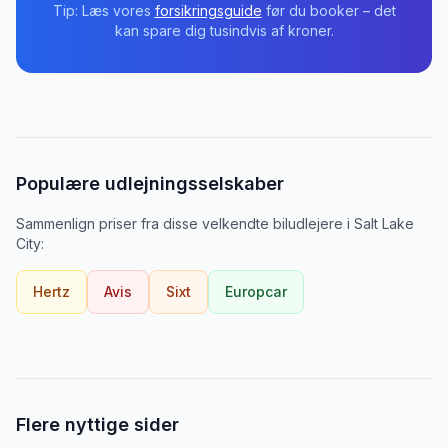
Tip: Læs vores
forsikringsguide
før du booker – det
kan spare dig tusindvis af kroner.
Populære udlejningsselskaber
Sammenlign priser fra disse velkendte biludlejere
i
Salt Lake
City
:
Hertz
Avis
Sixt
Europcar
Flere nyttige sider