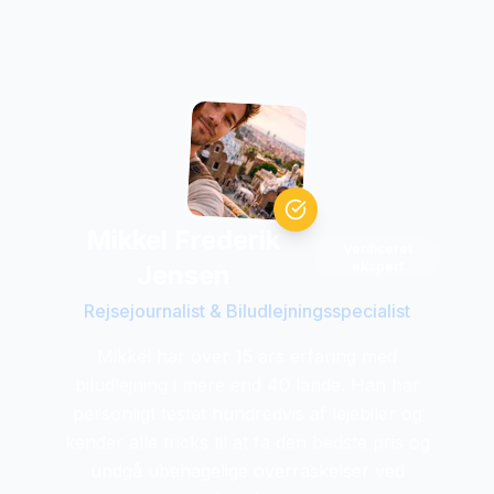
Mikkel Frederik
Verificeret
ekspert
Jensen
Rejsejournalist & Biludlejningsspecialist
Mikkel har over 15 ars erfaring med
biludlejning i mere end 40 lande. Han har
personligt testet hundredvis af lejebiler og
kender alle tricks til at fa den bedste pris og
undgå ubehagelige overraskelser ved