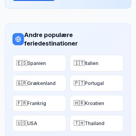
Andre populære
feriedestinationer
🇪🇸
🇮🇹
Spanien
Italien
🇬🇷
🇵🇹
Grækenland
Portugal
🇫🇷
🇭🇷
Frankrig
Kroatien
🇺🇸
🇹🇭
USA
Thailand