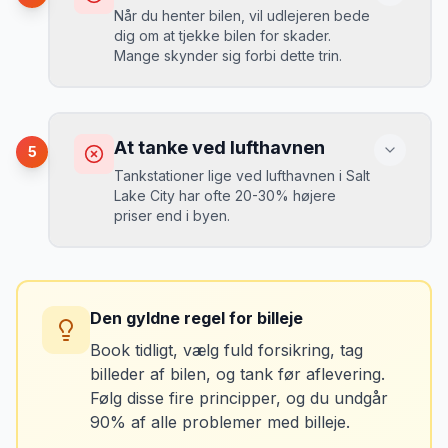
Mikkels erfaring
September 2023
Når du henter bilen, vil udlejeren bede
MJ
dig om at tjekke bilen for skader.
“
En lille bule i døren kostede mig 8.000
Mange skynder sig forbi dette trin.
kr. i selvrisiko. Siden har jeg altid
Løsning
booket med fuld forsikring.
”
Vælg altid "full-to-full" politik. Tank bilen
op på en lokal tankstation før aflevering -
Konsekvens
det tager 5 minutter.
Du kan blive opkrævet for skader, der
At tanke ved lufthavnen
5
var der før du fik bilen.
Tankstationer lige ved lufthavnen i Salt
Lake City har ofte 20-30% højere
priser end i byen.
Løsning
Tag billeder af ALLE ridser, buler og
skader - selv de mindste. Tag også
Konsekvens
billeder af kilometerstanden og
Du betaler unødvendigt meget for den
brændstofmåleren.
Den gyldne regel for billeje
sidste tankning.
Book tidligt, vælg fuld forsikring, tag
billeder af bilen, og tank før aflevering.
Mikkels erfaring
Oktober 2024
Løsning
MJ
Følg disse fire principper, og du undgår
“
Jeg fotograferer altid bilen fra alle
Tank bilen op et par kilometer fra
90% af alle problemer med billeje.
vinkler ved afhentning. Det har reddet
lufthavnen dagen før aflevering. Priserne
mig fra falske skadeskrav to gange.
”