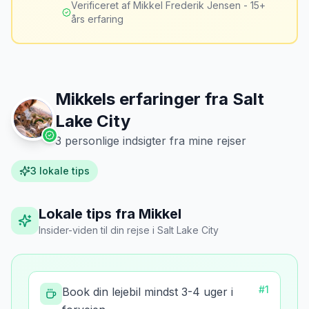
er markant lavere.
Verificeret af Mikkel Frederik Jensen - 15+
års erfaring
Mikkels erfaringer fra
Salt
Lake City
3
personlige indsigter fra mine rejser
3
lokale tips
Lokale tips fra Mikkel
Insider-viden til din rejse
i
Salt Lake City
#
1
Book din lejebil mindst 3-4 uger i