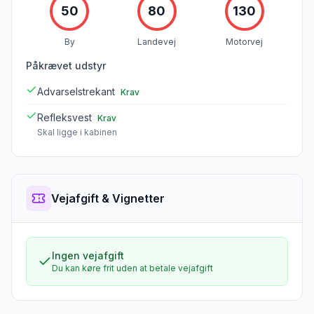
50
80
130
By
Landevej
Motorvej
Påkrævet udstyr
Advarselstrekant
Krav
Refleksvest
Krav
Skal ligge i kabinen
Vejafgift & Vignetter
Ingen vejafgift
Du kan køre frit uden at betale vejafgift