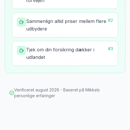
forvejen
#
2
Sammenlign altid priser mellem flere
udbydere
#
3
Tjek om din forsikring dækker i
udlandet
Verificeret
august 2026
- Baseret på Mikkels
personlige erfaringer