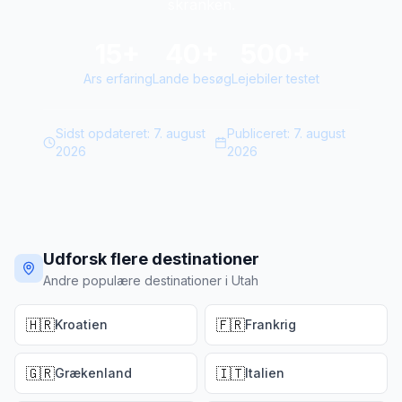
skranken.
15+
40+
500+
Ars erfaring
Lande besøg
Lejebiler testet
Sidst opdateret:
7. august
Publiceret:
7. august
2026
2026
Udforsk flere destinationer
Andre populære destinationer i Utah
🇭🇷
🇫🇷
Kroatien
Frankrig
🇬🇷
🇮🇹
Grækenland
Italien