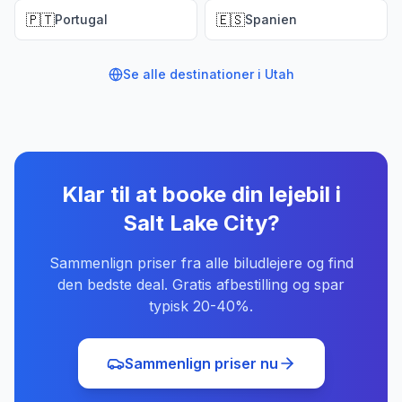
🇵🇹
🇪🇸
Portugal
Spanien
Se alle destinationer i
Utah
Klar til at booke din lejebil
i
Salt Lake City
?
Sammenlign priser fra alle biludlejere og find
den bedste deal. Gratis afbestilling og spar
typisk 20-40%.
Sammenlign priser nu