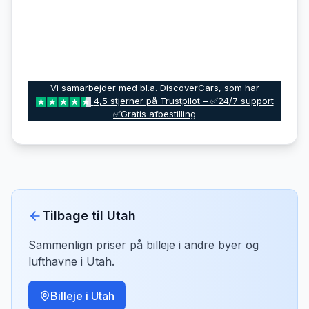
Vi samarbejder med bl.a. DiscoverCars, som har
4,5 stjerner på Trustpilot – ✅24/7 support
✅Gratis afbestilling
Tilbage til
Utah
Sammenlign priser på billeje i andre byer og
lufthavne i
Utah
.
Billeje i
Utah