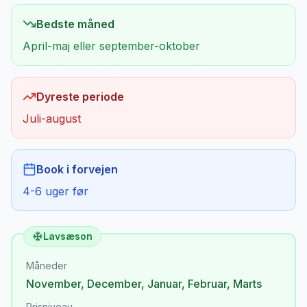
Bedste måned
April-maj eller september-oktober
Dyreste periode
Juli-august
Book i forvejen
4-6 uger før
Lavsæson
Måneder
November
,
December
,
Januar
,
Februar
,
Marts
Prisniveau