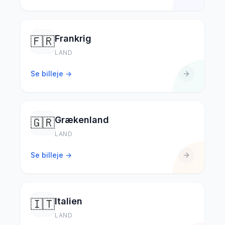
Frankrig
🇫🇷
LAND
Se billeje →
Grækenland
🇬🇷
LAND
Se billeje →
Italien
🇮🇹
LAND