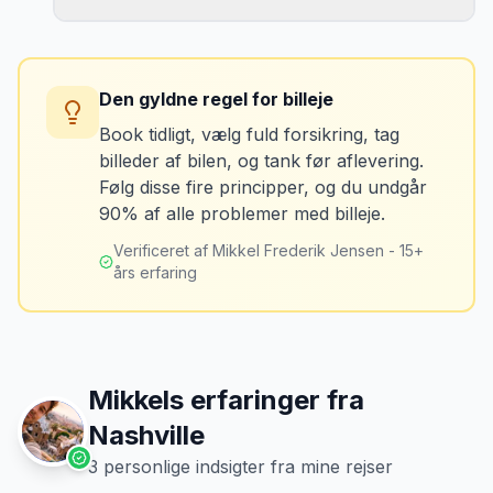
Tag billeder af ALLE ridser, buler og
skader - selv de mindste. Tag også
Konsekvens
billeder af kilometerstanden og
Du betaler unødvendigt meget for den
brændstofmåleren.
Den gyldne regel for billeje
sidste tankning.
Book tidligt, vælg fuld forsikring, tag
billeder af bilen, og tank før aflevering.
Mikkels erfaring
Oktober 2024
Løsning
MJ
Følg disse fire principper, og du undgår
“
Jeg fotograferer altid bilen fra alle
Tank bilen op et par kilometer fra
90% af alle problemer med billeje.
vinkler ved afhentning. Det har reddet
lufthavnen dagen før aflevering. Priserne
mig fra falske skadeskrav to gange.
”
er markant lavere.
Verificeret af Mikkel Frederik Jensen - 15+
års erfaring
Mikkels erfaringer fra
Nashville
3
personlige indsigter fra mine rejser