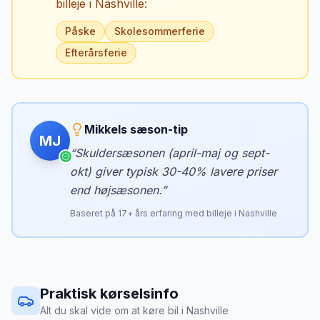
billeje i
Nashville
:
Påske
Skolesommerferie
Efterårsferie
Mikkels sæson-tip
MJ
“
Skuldersæsonen (april-maj og sept-
okt) giver typisk 30-40% lavere priser
end højsæsonen.
”
Baseret på
17
+ års erfaring med billeje i
Nashville
Praktisk kørselsinfo
Alt du skal vide om at køre bil i
Nashville