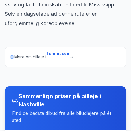
skov og kulturlandskab helt ned til Mississippi.
Selv en dagsetape ad denne rute er en
uforglemmelig køreoplevelse.
Tennessee
Mere om billeje i
→
Sammenlign priser på billeje
i
Nashville
Find de bedste tilbud fra alle biludlejere på ét
sted