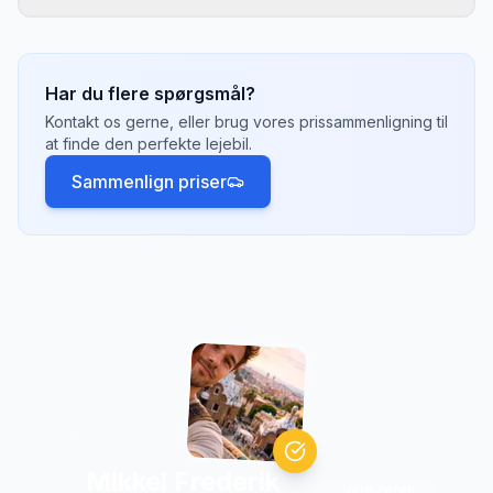
bedst til din rejseplan.
Ja, de fleste udlejningsselskaber tilbyder
envejsleje, hvor du henter bilen
i
Nashville
og
afleverer den et andet sted, f.eks.
Croatia
Har du flere spørgsmål?
eller
France
. Der kan være et envejsgebyr på
Kontakt os gerne, eller brug vores prissammenligning til
500-2.000 kr. afhængigt af afstand.
at finde den perfekte lejebil.
Sammenlign priser
Mikkel Frederik
Verificeret