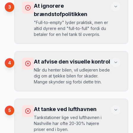
Ved selv en mindre skade kan du blive
At ignorere
3
opkrævet tusindvis af kroner.
Mikkels erfaring
August 2024
MJ
brændstofpolitikken
“
I august 2024 så jeg priserne i
"Full-to-empty" lyder praktisk, men er
Nashville stige fra 189 kr/dag til 349
altid dyrere end "full-to-full" fordi du
kr/dag på bare 2 uger. Book tidligt!
”
Løsning
betaler for en hel tank til overpris.
Book altid med fuld kaskoforsikring uden
selvrisiko. Det koster typisk 30-50 kr.
ekstra pr. dag, men giver ro i sindet.
Konsekvens
Du betaler 20-30% mere for brændstof,
At afvise den visuelle kontrol
4
da udlejeren tager høje benzinpriser.
Mikkels erfaring
September 2023
Når du henter bilen, vil udlejeren bede
MJ
dig om at tjekke bilen for skader.
“
En lille bule i døren kostede mig 8.000
Mange skynder sig forbi dette trin.
kr. i selvrisiko. Siden har jeg altid
Løsning
booket med fuld forsikring.
”
Vælg altid "full-to-full" politik. Tank bilen
op på en lokal tankstation før aflevering -
Konsekvens
det tager 5 minutter.
Du kan blive opkrævet for skader, der
At tanke ved lufthavnen
5
var der før du fik bilen.
Tankstationer lige ved lufthavnen i
Nashville har ofte 20-30% højere
priser end i byen.
Løsning