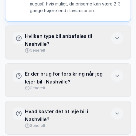
august) hvis muligt, da priserne kan være 2-3
gange højere end i lavsæsonen.
Hvilken type bil anbefales til
Nashville?
Generelt
I Nashville er en kompakt bil ofte det bedste
valg - nem at parkere og brændstofeffektiv.
Er der brug for forsikring når jeg
Vælg større bil kun hvis du har meget bagage
lejer bil i Nashville?
eller mange passagerer.
Generelt
Basis forsikring (CDW/LDW) er typisk
inkluderet, men har ofte høj selvrisiko. Overvej
Hvad koster det at leje bil i
at købe fuld dækning eller brug dit kreditkorts
Nashville?
rejseforsikring. Tjek altid hvad der er
Generelt
inkluderet inden afhentning.