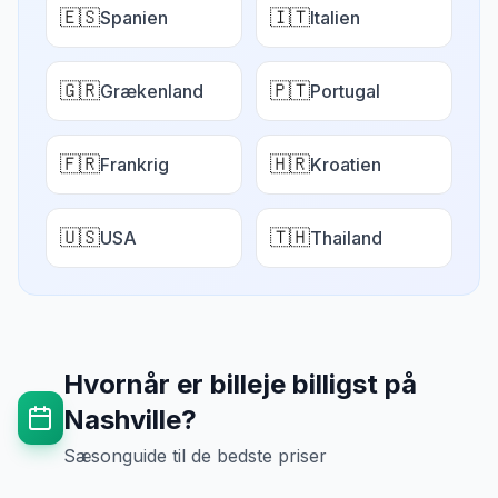
🇪🇸
🇮🇹
Spanien
Italien
🇬🇷
🇵🇹
Grækenland
Portugal
🇫🇷
🇭🇷
Frankrig
Kroatien
🇺🇸
🇹🇭
USA
Thailand
Hvornår er billeje billigst på
Nashville
?
Sæsonguide til de bedste priser