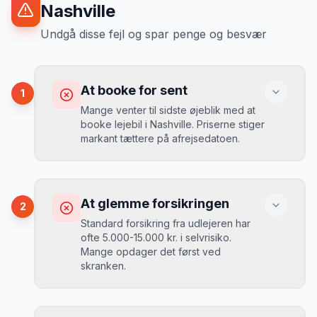
Nashville
Undgå disse fejl og spar penge og besvær
At booke for sent
1
Mange venter til sidste øjeblik med at
booke lejebil i Nashville. Priserne stiger
markant tættere på afrejsedatoen.
Konsekvens
Du betaler 30-50% mere, og de bedste
At glemme forsikringen
2
biler er udsolgt.
Standard forsikring fra udlejeren har
ofte 5.000-15.000 kr. i selvrisiko.
Mange opdager det først ved
Løsning
skranken.
Book 4-6 uger før din rejse. I højsæsonen
(juni-august) bør du booke 6-8 uger før.
Konsekvens