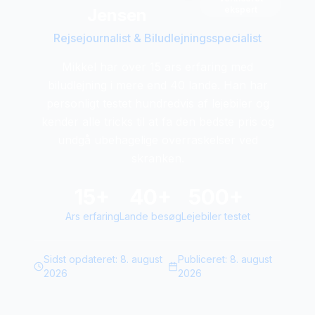
ekspert
Jensen
Rejsejournalist & Biludlejningsspecialist
Mikkel har over 15 ars erfaring med
biludlejning i mere end 40 lande. Han har
personligt testet hundredvis af lejebiler og
kender alle tricks til at fa den bedste pris og
undgå ubehagelige overraskelser ved
skranken.
15+
40+
500+
Ars erfaring
Lande besøg
Lejebiler testet
Sidst opdateret:
8. august
Publiceret:
8. august
2026
2026