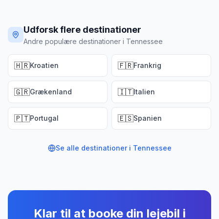
Udforsk flere destinationer
Andre populære destinationer i Tennessee
🇭🇷
🇫🇷
Kroatien
Frankrig
🇬🇷
🇮🇹
Grækenland
Italien
🇵🇹
🇪🇸
Portugal
Spanien
Se alle destinationer i
Tennessee
Klar til at booke din lejebil
i