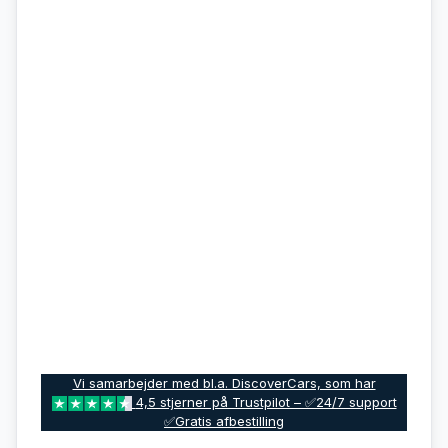
Vi samarbejder med bl.a. DiscoverCars, som har
4,5 stjerner på Trustpilot – ✅24/7 support
✅Gratis afbestilling