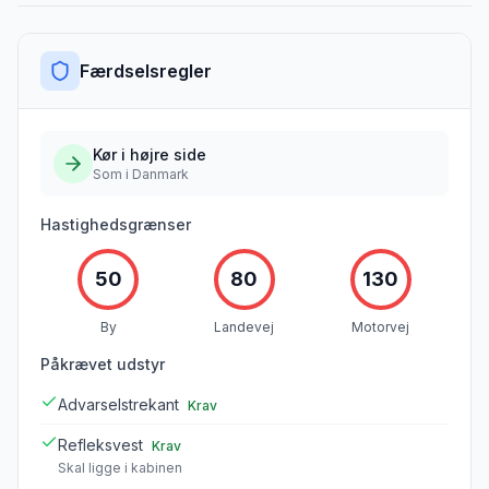
Færdselsregler
Kør i
højre
side
Som i Danmark
Hastighedsgrænser
50
80
130
By
Landevej
Motorvej
Påkrævet udstyr
Advarselstrekant
Krav
Refleksvest
Krav
Skal ligge i kabinen