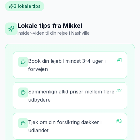
3
lokale tips
Lokale tips fra Mikkel
Insider-viden til din rejse
i
Nashville
#
1
Book din lejebil mindst 3-4 uger i
forvejen
#
2
Sammenlign altid priser mellem flere
udbydere
#
3
Tjek om din forsikring dækker i
udlandet